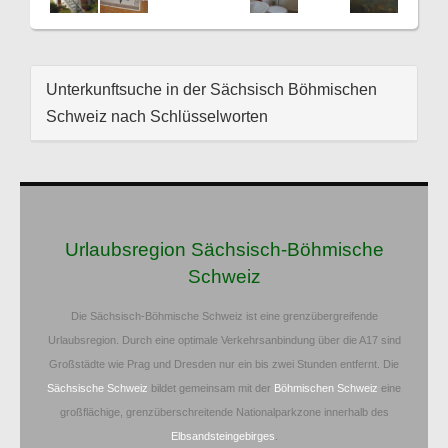
Unterkunftsuche in der Sächsisch Böhmischen
Schweiz nach Schlüsselworten
Urlaubsregion Sächsisch-Böhmische
Schweiz
Die Sächsisch-Böhmische Schweiz ist eine grenzübergreifende
Urlaubsregion. Durch eine optimale Verkehrsanbindung über die A17 sind
Großstädte wie Prag und Dresden nur ein bis zwei Stunden entfernt. Die
Sächsische Schweiz
bildet gemeinsam mit der
Böhmischen Schweiz
eine
großflächige, grenzüberschreitende Nationalparkzone innerhalb des
Elbsandsteingebirges
.