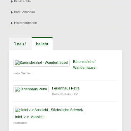
Kirnitzschtal
Bad Schandau
Hinterhermsdorf
neu !
beliebt
Bärensteinhof
Wanderhäusel
nahe Wehlen
Ferienhaus Petra
Dolni Chribska - CZ
Hotel_zur_Aussicht
Hohnstein