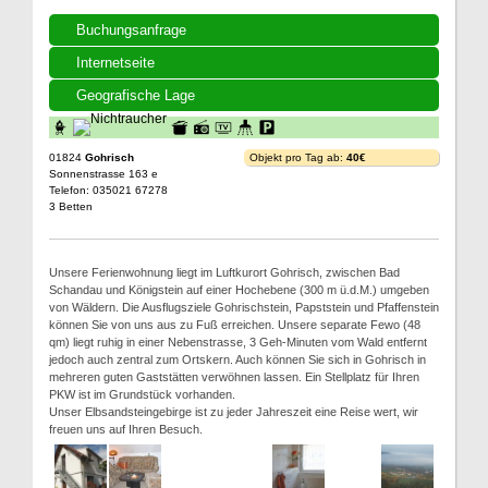
Buchungsanfrage
Internetseite
Geografische Lage
01824
Gohrisch
Objekt pro Tag ab:
40€
Sonnenstrasse 163 e
Telefon: 035021 67278
3 Betten
Unsere Ferienwohnung liegt im Luftkurort Gohrisch, zwischen Bad
Schandau und Königstein auf einer Hochebene (300 m ü.d.M.) umgeben
von Wäldern. Die Ausflugsziele Gohrischstein, Papststein und Pfaffenstein
können Sie von uns aus zu Fuß erreichen. Unsere separate Fewo (48
qm) liegt ruhig in einer Nebenstrasse, 3 Geh-Minuten vom Wald entfernt
jedoch auch zentral zum Ortskern. Auch können Sie sich in Gohrisch in
mehreren guten Gaststätten verwöhnen lassen. Ein Stellplatz für Ihren
PKW ist im Grundstück vorhanden.
Unser Elbsandsteingebirge ist zu jeder Jahreszeit eine Reise wert, wir
freuen uns auf Ihren Besuch.