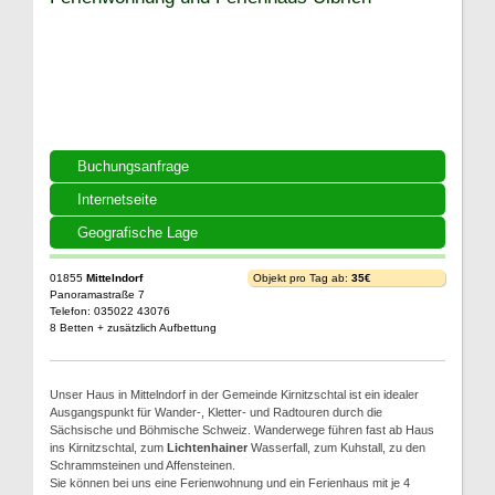
Buchungsanfrage
Internetseite
Geografische Lage
01855
Mittelndorf
Objekt pro Tag ab:
35€
Panoramastraße 7
Telefon: 035022 43076
8 Betten + zusätzlich Aufbettung
Unser Haus in Mittelndorf in der Gemeinde Kirnitzschtal ist ein idealer
Ausgangspunkt für Wander-, Kletter- und Radtouren durch die
Sächsische und Böhmische Schweiz. Wanderwege führen fast ab Haus
ins Kirnitzschtal, zum
Lichtenhainer
Wasserfall, zum Kuhstall, zu den
Schrammsteinen und Affensteinen.
Sie können bei uns eine Ferienwohnung und ein Ferienhaus mit je 4