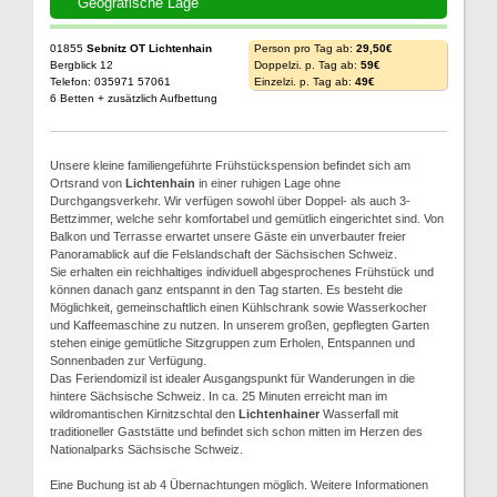
Geografische Lage
01855
Sebnitz OT Lichtenhain
Person pro Tag ab:
29,50€
Bergblick 12
Doppelzi. p. Tag ab:
59€
Telefon: 035971 57061
Einzelzi. p. Tag ab:
49€
6 Betten + zusätzlich Aufbettung
Unsere kleine familiengeführte Frühstückspension befindet sich am
Ortsrand von
Lichtenhain
in einer ruhigen Lage ohne
Durchgangsverkehr. Wir verfügen sowohl über Doppel- als auch 3-
Bettzimmer, welche sehr komfortabel und gemütlich eingerichtet sind. Von
Balkon und Terrasse erwartet unsere Gäste ein unverbauter freier
Panoramablick auf die Felslandschaft der Sächsischen Schweiz.
Sie erhalten ein reichhaltiges individuell abgesprochenes Frühstück und
können danach ganz entspannt in den Tag starten. Es besteht die
Möglichkeit, gemeinschaftlich einen Kühlschrank sowie Wasserkocher
und Kaffeemaschine zu nutzen. In unserem großen, gepflegten Garten
stehen einige gemütliche Sitzgruppen zum Erholen, Entspannen und
Sonnenbaden zur Verfügung.
Das Feriendomizil ist idealer Ausgangspunkt für Wanderungen in die
hintere Sächsische Schweiz. In ca. 25 Minuten erreicht man im
wildromantischen Kirnitzschtal den
Lichtenhainer
Wasserfall mit
traditioneller Gaststätte und befindet sich schon mitten im Herzen des
Nationalparks Sächsische Schweiz.
Eine Buchung ist ab 4 Übernachtungen möglich. Weitere Informationen