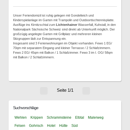
Unser Feriendomizil ist ruhig gelegen mit Gondelteich und
Kinderspielanlage im Garten mit Trampolin und Outdoortischtennisplatte.
Ausflüge ins Kirnitzschtal zum
Lichtenhainer
Wasserfall, Kuhstall, in den
Nationalpark Sächsische Schweiz sind direkt ab Unterkunft möglich. Der
großzügig angelegte Garten mit Grillplatz und mehreren kleinen
Sitzgruppen lädt zur Entspannung ein.
Insgesamt sind 3 Ferienwohnungen im Objekt vorhanden. Fewo 1 EG/
70qm mit separatem Eingang und kleiner Terrasse / 2 Schlafzimmern.
Fewo 2 EG/ 45qm mit Balkon / 1 Schlafzimmer. Fewo 3 im I. OG/ 58qm
mit Balkon / 2 Schlafzimmern.
Seite 1/1
Suchvorschläge
Wehlen
Krippen
Schrammsteine
Elbtal
Malerweg
Felsen
Gohrisch
Hotel
Hütte
Süd