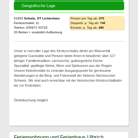
Geografische Lage
01855
Sebnitz, OT Lichtenhain
Person pro Tag ab:
37€
Kirnitzschtalstr. 11
Doppelzi. p. Tag ab:
74€
Telefon: 035971 53733
Einzelzi. p. Tag ab:
48€
20 Betten + zusätzlich Aufbettung
Unser in reizvoller Lage des Kirnitzschtales direkt am Wasserfall
gelegene Gaststätte und Pension bietet Ihnen in bewährter über 117-
jähriger Familientradition: sächsische, gutbürgerliche Küche.
Spezialität: gepflegte Weine, Biere und Spirituosen aus der Region.
Unsere Einkehrstätte ist zentraler Ausgangspunkt für geruhsame
Wanderungen in die Berg- und Felsenwelt der hinteren Sächsischen
Schweiz. Wir sind auch erreichbar mit der historischen Kirnitzschtalbahn
bis zur Endstation.
Direktbuchung möglich
Ferienwohnung und Ferienhaus Ulbrich