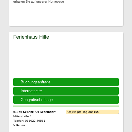
erhalten Sie auf unserer Homepage
Ferienhaus Hille
Buchungsanfrage
Internetseite
Geografische Lage
01855
Sebnitz, OT Mittelndorf
Objekt pro Tag ab:
40€
Mittelstraße 3
Telefon: 035022 40561
5 Betten