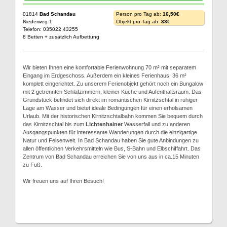
01814
Bad Schandau
Person pro Tag ab:
16,50€
Niederweg 1
Objekt pro Tag ab:
33€
Telefon: 035022 43255
8 Betten + zusätzlich Aufbettung
Wir bieten Ihnen eine komfortable Ferienwohnung 70 m² mit separatem
Eingang im Erdgeschoss. Außerdem ein kleines Ferienhaus, 36 m²
komplett eingerichtet. Zu unserem Ferienobjekt gehört noch ein Bungalow
mit 2 getrennten Schlafzimmern, kleiner Küche und Aufenthaltsraum. Das
Grundstück befindet sich direkt im romantischen Kirnitzschtal in ruhiger
Lage am Wasser und bietet ideale Bedingungen für einen erholsamen
Urlaub. Mit der historischen Kirnitzschtalbahn kommen Sie bequem durch
das Kirnitzschtal bis zum
Lichtenhainer
Wasserfall und zu anderen
Ausgangspunkten für interessante Wanderungen durch die einzigartige
Natur und Felsenwelt. In Bad Schandau haben Sie gute Anbindungen zu
allen öffentlichen Verkehrsmitteln wie Bus, S-Bahn und Elbschiffahrt. Das
Zentrum von Bad Schandau erreichen Sie von uns aus in ca.15 Minuten
zu Fuß.
Wir freuen uns auf Ihren Besuch!