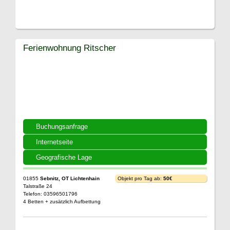
Ferienwohnung Ritscher
Buchungsanfrage
Internetseite
Geografische Lage
01855
Sebnitz, OT Lichtenhain
Objekt pro Tag ab:
50€
Talstraße 24
Telefon: 03596501796
4 Betten + zusätzlich Aufbettung