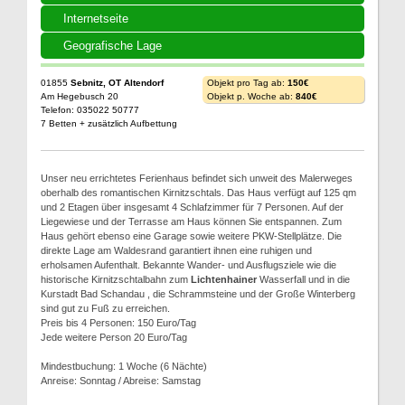
Internetseite
Geografische Lage
01855
Sebnitz, OT Altendorf
Objekt pro Tag ab:
150€
Am Hegebusch 20
Objekt p. Woche ab:
840€
Telefon: 035022 50777
7 Betten + zusätzlich Aufbettung
Unser neu errichtetes Ferienhaus befindet sich unweit des Malerweges
oberhalb des romantischen Kirnitzschtals. Das Haus verfügt auf 125 qm
und 2 Etagen über insgesamt 4 Schlafzimmer für 7 Personen. Auf der
Liegewiese und der Terrasse am Haus können Sie entspannen. Zum
Haus gehört ebenso eine Garage sowie weitere PKW-Stellplätze. Die
direkte Lage am Waldesrand garantiert ihnen eine ruhigen und
erholsamen Aufenthalt. Bekannte Wander- und Ausflugsziele wie die
historische Kirnitzschtalbahn zum
Lichtenhainer
Wasserfall und in die
Kurstadt Bad Schandau , die Schrammsteine und der Große Winterberg
sind gut zu Fuß zu erreichen.
Preis bis 4 Personen: 150 Euro/Tag
Jede weitere Person 20 Euro/Tag
Mindestbuchung: 1 Woche (6 Nächte)
Anreise: Sonntag / Abreise: Samstag