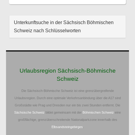
Unterkunftsuche in der Sächsisch Böhmischen
Schweiz nach Schlüsselworten
Urlaubsregion Sächsisch-Böhmische
Schweiz
Die Sächsisch-Böhmische Schweiz ist eine grenzübergreifende
Urlaubsregion. Durch eine optimale Verkehrsanbindung über die A17 sind
Großstädte wie Prag und Dresden nur ein bis zwei Stunden entfernt. Die
Sächsische Schweiz
bildet gemeinsam mit der
Böhmischen Schweiz
eine
großflächige, grenzüberschreitende Nationalparkzone innerhalb des
Elbsandsteingebirges
.