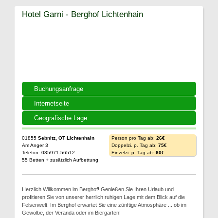
Hotel Garni - Berghof Lichtenhain
Buchungsanfrage
Internetseite
Geografische Lage
01855
Sebnitz, OT Lichtenhain
Person pro Tag ab:
26€
Am Anger 3
Doppelzi. p. Tag ab:
75€
Telefon: 035971-56512
Einzelzi. p. Tag ab:
60€
55 Betten + zusätzlich Aufbettung
Herzlich Willkommen im Berghof! Genießen Sie Ihren Urlaub und
profitieren Sie von unserer herrlich ruhigen Lage mit dem Blick auf die
Felsenwelt. Im Berghof erwartet Sie eine zünftige Atmosphäre ... ob im
Gewölbe, der Veranda oder im Biergarten!