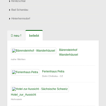
Kirnitzschtal
Bad Schandau
Hinterhermsdorf
neu !
beliebt
Bärensteinhof
Wanderhäusel
nahe Wehlen
Ferienhaus Petra
Dolni Chribska - CZ
Hotel_zur_Aussicht
Hohnstein