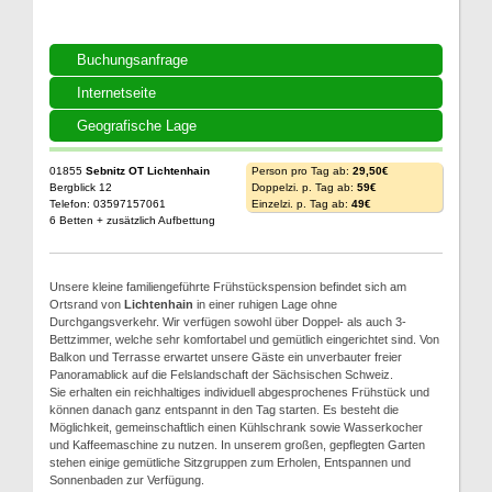
Buchungsanfrage
Internetseite
Geografische Lage
01855
Sebnitz OT Lichtenhain
Person pro Tag ab:
29,50€
Bergblick 12
Doppelzi. p. Tag ab:
59€
Telefon: 03597157061
Einzelzi. p. Tag ab:
49€
6 Betten + zusätzlich Aufbettung
Unsere kleine familiengeführte Frühstückspension befindet sich am
Ortsrand von
Lichtenhain
in einer ruhigen Lage ohne
Durchgangsverkehr. Wir verfügen sowohl über Doppel- als auch 3-
Bettzimmer, welche sehr komfortabel und gemütlich eingerichtet sind. Von
Balkon und Terrasse erwartet unsere Gäste ein unverbauter freier
Panoramablick auf die Felslandschaft der Sächsischen Schweiz.
Sie erhalten ein reichhaltiges individuell abgesprochenes Frühstück und
können danach ganz entspannt in den Tag starten. Es besteht die
Möglichkeit, gemeinschaftlich einen Kühlschrank sowie Wasserkocher
und Kaffeemaschine zu nutzen. In unserem großen, gepflegten Garten
stehen einige gemütliche Sitzgruppen zum Erholen, Entspannen und
Sonnenbaden zur Verfügung.