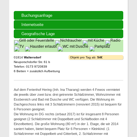
Buchungsanfrage
Internetseite
Geografische Lage
01814
Waltersdorf
Objekt pro Tag ab:
54€
Neuporschdorfer Str. 61 b
Telefon: 0173 9720839
6 Betten + zusätzlich Aufbettung
Auf dem Ferienhof Hering (Inh. Ina Tharang) werden 4 Fewos vermietet
die jeweils über zwei bzw. drei getrennte Schlafzimmer, Wohnzimmer mit
Essbereich und Bad mit Dusche und WC verfügen. Die Wohnung im
Dachgeschoss links mit 3 Schlafzimmern (renoviert 2015) ist bequem für
6 Personen geeignet.
Die Wohnung im DG rechts (erbaut 2017) ist für insgesamt 8 Personen
geeignet (2 Schlafzimmer mit Doppelbett und Schlafboden mit 4
Einzelbetten). Die große Wohnung (80 m²) in der 1. Etage, die wir 2014
saniert haben, bietet bequem Platz für 6 Personen + Kleinkind. (1
Schlafzimmer mit Doppelbett und Gitterbett, 2. Schlafzimmer mit