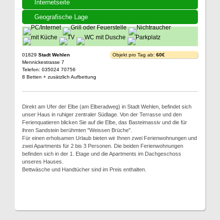
Internetseite
Geografische Lage
01829
Stadt Wehlen
Objekt pro Tag ab:
60€
Mennickestrasse 7
Telefon: 035024 70756
8 Betten + zusätzlich Aufbettung
Direkt am Ufer der Elbe (am Elberadweg) in Stadt Wehlen, befindet sich
unser Haus in ruhiger zentraler Südlage. Von der Terrasse und den
Ferienquatieren blicken Sie auf die Elbe, das Basteimassiv und die für
ihren Sandstein berühmten "Weissen Brüche".
Für einen erholsamen Urlaub bieten wir Ihnen zwei Ferienwohnungen und
zwei Apartments für 2 bis 3 Personen. Die beiden Ferienwohnungen
befinden sich in der 1. Etage und die Apartments im Dachgeschoss
unseres Hauses.
Bettwäsche und Handtücher sind im Preis enthalten.