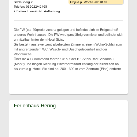
Schloßberg 2
Objekt p. Woche ab:
315€
Telefon: 035022/42465
2 Betten + zusätzlich Aufbettung
Die FW (ca. 40qm)ist zentral gelegen und befindet sich im Erdgeschoß
unseres Wohnhauses. Die FW wird ganzjährig vermietet und befindet sich
unmittelbar hinter dem Hotel Sigls.
Sie besteht aus zwei zentralbeheizten Zimmern, einem Wohn-Schlafraum
mit angrenzendem WC, Wasch- und Duschgelegenheit und der
Wohnküche.
Über die A 17 kommend fahren Sie auf der B 172 bis Bad Schandau
(Markt) und biegen Richtung Hinterhermsdorf entlang der Kirnitzsch ab
bis zum o.g. Hotel. Sie sind ca. 200 - 300 m vom Zentrum (Elbe) entfernt.
Ferienhaus Hering