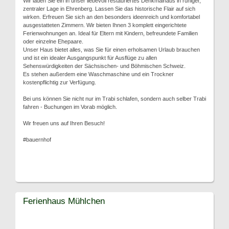
Wir laden Sie ein in unser liebevoll restauriertes Denkmalhaus in ruhiger,
zentraler Lage in Ehrenberg. Lassen Sie das historische Flair auf sich
wirken. Erfreuen Sie sich an den besonders ideenreich und komfortabel
ausgestatteten Zimmern. Wir bieten Ihnen 3 komplett eingerichtete
Ferienwohnungen an. Ideal für Eltern mit Kindern, befreundete Familien
oder einzelne Ehepaare.
Unser Haus bietet alles, was Sie für einen erholsamen Urlaub brauchen
und ist ein idealer Ausgangspunkt für Ausflüge zu allen
Sehenswürdigkeiten der Sächsischen- und Böhmischen Schweiz.
Es stehen außerdem eine Waschmaschine und ein Trockner
kostenpflichtig zur Verfügung.
Bei uns können Sie nicht nur im Trabi schlafen, sondern auch selber Trabi
fahren - Buchungen im Vorab möglich.
Wir freuen uns auf Ihren Besuch!
#bauernhof
Ferienhaus Mühlchen