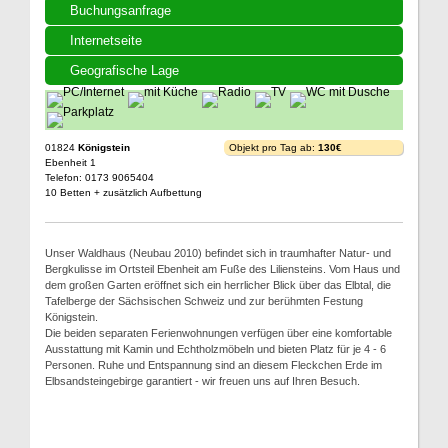
Buchungsanfrage
Internetseite
Geografische Lage
01824
Königstein
Objekt pro Tag ab:
130€
Ebenheit 1
Telefon: 0173 9065404
10 Betten + zusätzlich Aufbettung
Unser Waldhaus (Neubau 2010) befindet sich in traumhafter Natur- und
Bergkulisse im Ortsteil Ebenheit am Fuße des Liliensteins. Vom Haus und
dem großen Garten eröffnet sich ein herrlicher Blick über das Elbtal, die
Tafelberge der Sächsischen Schweiz und zur berühmten Festung
Königstein.
Die beiden separaten Ferienwohnungen verfügen über eine komfortable
Ausstattung mit Kamin und Echtholzmöbeln und bieten Platz für je 4 - 6
Personen. Ruhe und Entspannung sind an diesem Fleckchen Erde im
Elbsandsteingebirge garantiert - wir freuen uns auf Ihren Besuch.