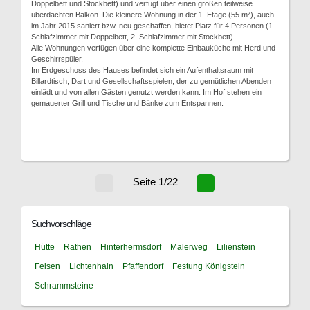
Doppelbett und Stockbett) und verfügt über einen großen teilweise
überdachten Balkon. Die kleinere Wohnung in der 1. Etage (55 m²), auch
im Jahr 2015 saniert bzw. neu geschaffen, bietet Platz für 4 Personen (1
Schlafzimmer mit Doppelbett, 2. Schlafzimmer mit Stockbett).
Alle Wohnungen verfügen über eine komplette Einbauküche mit Herd und
Geschirrspüler.
Im Erdgeschoss des Hauses befindet sich ein Aufenthaltsraum mit
Billardtisch, Dart und Gesellschaftsspielen, der zu gemütlichen Abenden
einlädt und von allen Gästen genutzt werden kann. Im Hof stehen ein
gemauerter Grill und Tische und Bänke zum Entspannen.
Seite 1/22
Suchvorschläge
Hütte
Rathen
Hinterhermsdorf
Malerweg
Lilienstein
Felsen
Lichtenhain
Pfaffendorf
Festung Königstein
Schrammsteine