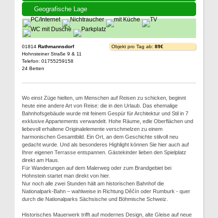
Geografische Lage
01814
Rathmannsdorf
Objekt pro Tag ab:
89€
Hohnsteiner Straße 9 & 11
Telefon: 01755259158
24 Betten
Wo einst Züge hielten, um Menschen auf Reisen zu schicken, beginnt
heute eine andere Art von Reise: die in den Urlaub. Das ehemalige
Bahnhofsgebäude wurde mit feinem Gespür für Architektur und Stil in 7
exklusive Appartements verwandelt. Hohe Räume, edle Oberflächen und
liebevoll erhaltene Originalelemente verschmelzen zu einem
harmonischen Gesamtbild. Ein Ort, an dem Geschichte stilvoll neu
gedacht wurde. Und als besonderes Highlight können Sie hier auch auf
Ihrer eigenen Terrasse entspannen. Gästekinder lieben den Spielplatz
direkt am Haus.
Für Wanderungen auf dem Malerweg oder zum Brandgebiet bei
Hohnstein startet man direkt von hier.
Nur noch alle zwei Stunden hält am historischen Bahnhof die
Nationalpark-Bahn – wahlweise in Richtung Děčín oder Rumburk - quer
durch die Nationalparks Sächsische und Böhmische Schweiz.
Historisches Mauerwerk trifft auf modernes Design, alte Gleise auf neue