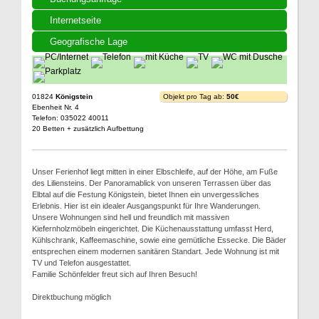
Internetseite
Geografische Lage
01824
Königstein
Objekt pro Tag ab:
50€
Ebenheit Nr. 4
Telefon: 035022 40011
20 Betten + zusätzlich Aufbettung
Unser Ferienhof liegt mitten in einer Elbschleife, auf der Höhe, am Fuße
des Liliensteins. Der Panoramablick von unseren Terrassen über das
Elbtal auf die Festung Königstein, bietet Ihnen ein unvergessliches
Erlebnis. Hier ist ein idealer Ausgangspunkt für Ihre Wanderungen.
Unsere Wohnungen sind hell und freundlich mit massiven
Kiefernholzmöbeln eingerichtet. Die Küchenausstattung umfasst Herd,
Kühlschrank, Kaffeemaschine, sowie eine gemütliche Essecke. Die Bäder
entsprechen einem modernen sanitären Standart. Jede Wohnung ist mit
TV und Telefon ausgestattet.
Familie Schönfelder freut sich auf Ihren Besuch!
Direktbuchung möglich