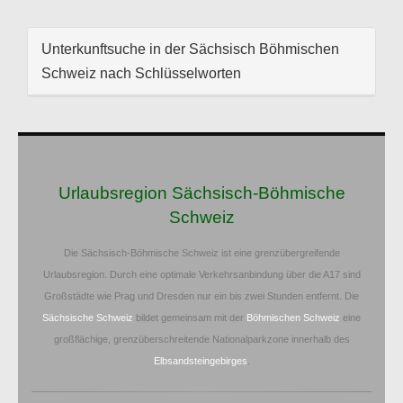
Unterkunftsuche in der Sächsisch Böhmischen
Schweiz nach Schlüsselworten
Urlaubsregion Sächsisch-Böhmische
Schweiz
Die Sächsisch-Böhmische Schweiz ist eine grenzübergreifende
Urlaubsregion. Durch eine optimale Verkehrsanbindung über die A17 sind
Großstädte wie Prag und Dresden nur ein bis zwei Stunden entfernt. Die
Sächsische Schweiz
bildet gemeinsam mit der
Böhmischen Schweiz
eine
großflächige, grenzüberschreitende Nationalparkzone innerhalb des
Elbsandsteingebirges
.