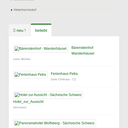
Hinterhermsdorf
neu !
beliebt
Bärensteinhof
Wanderhäusel
nahe Wehlen
Ferienhaus Petra
Dolni Chribska - CZ
Hotel_zur_Aussicht
Hohnstein