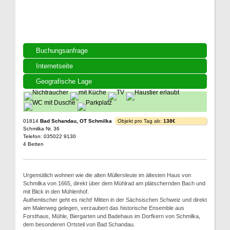
Buchungsanfrage
Internetseite
Geografische Lage
01814
Bad Schandau, OT Schmilka
Objekt pro Tag ab:
138€
Schmilka Nr. 36
Telefon: 035022 9130
4 Betten
Urgemütlich wohnen wie die alten Müllersleute im ältesten Haus von
Schmilka von 1665, direkt über dem Mühlrad am plätschernden Bach und
mit Blick in den Mühlenhof.
Authentischer geht es nicht! Mitten in der Sächsischen Schweiz und direkt
am Malerweg gelegen, verzaubert das historische Ensemble aus
Forsthaus, Mühle, Biergarten und Badehaus im Dorfkern von Schmilka,
dem besonderen Ortsteil von Bad Schandau.