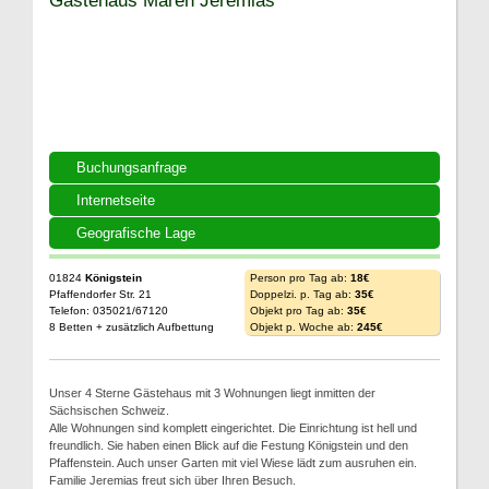
Buchungsanfrage
Internetseite
Geografische Lage
01824
Königstein
Person pro Tag ab:
18€
Pfaffendorfer Str. 21
Doppelzi. p. Tag ab:
35€
Telefon: 035021/67120
Objekt pro Tag ab:
35€
8 Betten + zusätzlich Aufbettung
Objekt p. Woche ab:
245€
Unser 4 Sterne Gästehaus mit 3 Wohnungen liegt inmitten der
Sächsischen Schweiz.
Alle Wohnungen sind komplett eingerichtet. Die Einrichtung ist hell und
freundlich. Sie haben einen Blick auf die Festung Königstein und den
Pfaffenstein. Auch unser Garten mit viel Wiese lädt zum ausruhen ein.
Familie Jeremias freut sich über Ihren Besuch.