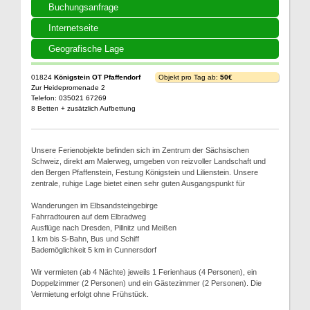
Buchungsanfrage
Internetseite
Geografische Lage
01824
Königstein OT Pfaffendorf
Objekt pro Tag ab:
50€
Zur Heidepromenade 2
Telefon: 035021 67269
8 Betten + zusätzlich Aufbettung
Unsere Ferienobjekte befinden sich im Zentrum der Sächsischen
Schweiz, direkt am Malerweg, umgeben von reizvoller Landschaft und
den Bergen Pfaffenstein, Festung Königstein und Lilienstein. Unsere
zentrale, ruhige Lage bietet einen sehr guten Ausgangspunkt für
Wanderungen im Elbsandsteingebirge
Fahrradtouren auf dem Elbradweg
Ausflüge nach Dresden, Pillnitz und Meißen
1 km bis S-Bahn, Bus und Schiff
Bademöglichkeit 5 km in Cunnersdorf
Wir vermieten (ab 4 Nächte) jeweils 1 Ferienhaus (4 Personen), ein
Doppelzimmer (2 Personen) und ein Gästezimmer (2 Personen). Die
Vermietung erfolgt ohne Frühstück.