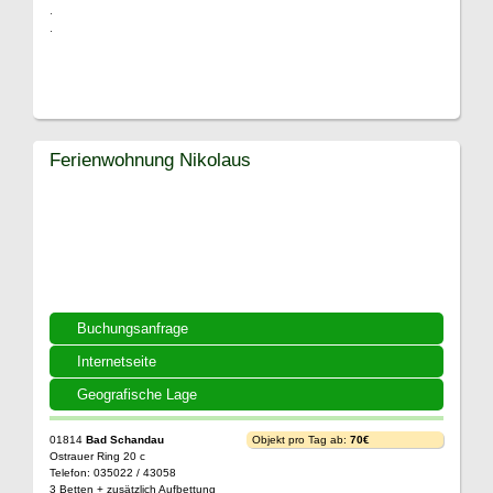
.
.
Ferienwohnung Nikolaus
Buchungsanfrage
Internetseite
Geografische Lage
01814
Bad Schandau
Objekt pro Tag ab:
70€
Ostrauer Ring 20 c
Telefon: 035022 / 43058
3 Betten + zusätzlich Aufbettung