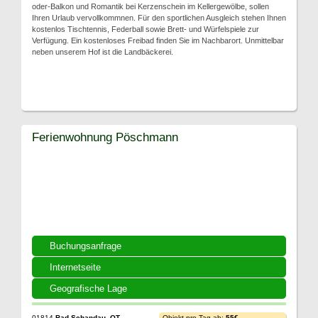
oder-Balkon und Romantik bei Kerzenschein im Kellergewölbe, sollen
Ihren Urlaub vervollkommnen. Für den sportlichen Ausgleich stehen Ihnen
kostenlos Tischtennis, Federball sowie Brett- und Würfelspiele zur
Verfügung. Ein kostenloses Freibad finden Sie im Nachbarort. Unmittelbar
neben unserem Hof ist die Landbäckerei.
Ferienwohnung Pöschmann
Buchungsanfrage
Internetseite
Geografische Lage
01814
Bad Schandau, OT
Objekt pro Tag ab:
55€