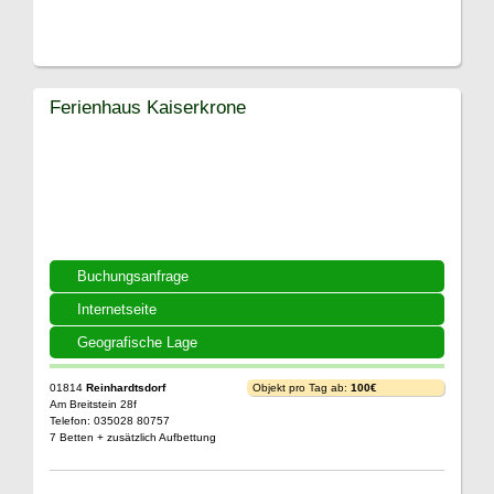
Ferienhaus Kaiserkrone
Buchungsanfrage
Internetseite
Geografische Lage
01814
Reinhardtsdorf
Objekt pro Tag ab:
100€
Am Breitstein 28f
Telefon: 035028 80757
7 Betten + zusätzlich Aufbettung