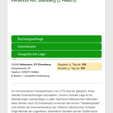
Ferienhof Am Steinberg (2 Fewo's)
Buchungsanfrage
Internetseite
Geografische Lage
01848
Hohnstein, OT Ehrenberg
Doppelzi. p. Tag ab:
35€
Hauptstrasse 25
Einzelzi. p. Tag ab:
30€
Telefon: 035975 84864
8 Betten + zusätzlich Aufbettung
Im rekonstruierten Fachwerkhaus von 1770 sind wir glücklich, Ihnen
stilvolle Ferienwohnungen anzubieten. Unsere zentrale Lage ist für
Wanderungen und Ausflüge zu allen Sächsisch-Böhmischen Nahzielen
ideal. Bereits nach 10 Gehminuten erreichen Sie unsere "Steinberghütte"
und erleben die Panoramakulisse der Hinteren Sächsischen Schweiz.
Urige Abende am Lagerfeuer, besinnliche Stunden auf der Südterrasse