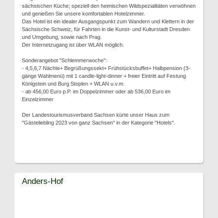
sächsischen Küche; speziell den heimischen Wildspezialitäten verwöhnen
und genießen Sie unsere komfortablen Hotelzimmer.
Das Hotel ist ein idealer Ausgangspunkt zum Wandern und Klettern in der
Sächsische Schweiz, für Fahrten in die Kunst- und Kulturstadt Dresden
und Umgebung, sowie nach Prag.
Der Internetzugang ist über WLAN möglich.
Sonderangebot "Schlemmerwoche":
- 4,5,6,7 Nächte+ Begrüßungssekt+ Frühstücksbuffet+ Halbpension (3-
gänge Wahlmenü) mit 1 candle-light-dinner + freier Eintritt auf Festung
Königstein und Burg Stoplen + WLAN u.v.m.
- ab 456,00 Euro p.P. im Doppelzimmer oder ab 536,00 Euro im
Einzelzimmer
Der Landestourismusverband Sachsen kürte unser Haus zum
"Gästeliebling 2023 von ganz Sachsen" in der Kategorie "Hotels".
Anders-Hof