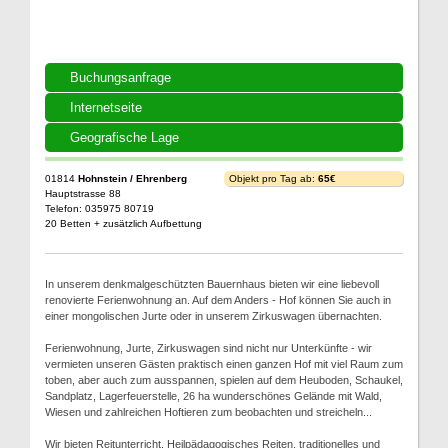
Buchungsanfrage
Internetseite
Geografische Lage
01814
Hohnstein / Ehrenberg
Objekt pro Tag ab:
65€
Hauptstrasse 88
Telefon: 035975 80719
20 Betten + zusätzlich Aufbettung
In unserem denkmalgeschützten Bauernhaus bieten wir eine liebevoll
renovierte Ferienwohnung an. Auf dem Anders - Hof können Sie auch in
einer mongolischen Jurte oder in unserem Zirkuswagen übernachten.
Ferienwohnung, Jurte, Zirkuswagen sind nicht nur Unterkünfte - wir
vermieten unseren Gästen praktisch einen ganzen Hof mit viel Raum zum
toben, aber auch zum ausspannen, spielen auf dem Heuboden, Schaukel,
Sandplatz, Lagerfeuerstelle, 26 ha wunderschönes Gelände mit Wald,
Wiesen und zahlreichen Hoftieren zum beobachten und streicheln...
Wir bieten Reitunterricht, Heilpädagogisches Reiten, traditionelles und