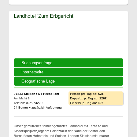
Landhotel 'Zum Erbgericht'
Buchungsanfrage
Internetseite
Geografische Lage
01833
Stolpen / OT Heeselicht
Person pro Tag ab:
63€
Am Markt 8
Doppelzi. p. Tag ab:
126€
Telefon: 0359732290
Einzelzi. p. Tag ab:
83€
24 Betten + zusätzlich Aufbettung
Unser gemütliches familiengeführtes Landhotel mit Terasse und
Kinderspielplatz,liegt am Polenztal,in der Nähe der Bastei, den
Burgstädten Hohnstein und Stolpen. Lassen Sie sich mit unserer