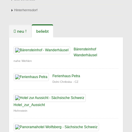
Hinterhermsdorf
neu !
beliebt
Bärensteinhof
Wanderhäusel
nahe Wehlen
Ferienhaus Petra
Dolni Chribska - CZ
Hotel_zur_Aussicht
Hohnstein