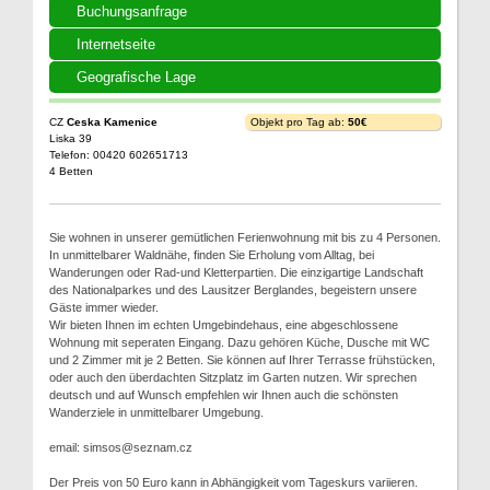
Buchungsanfrage
Internetseite
Geografische Lage
CZ
Ceska Kamenice
Objekt pro Tag ab:
50€
Liska 39
Telefon: 00420 602651713
4 Betten
Sie wohnen in unserer gemütlichen Ferienwohnung mit bis zu 4 Personen.
In unmittelbarer Waldnähe, finden Sie Erholung vom Alltag, bei
Wanderungen oder Rad-und Kletterpartien. Die einzigartige Landschaft
des Nationalparkes und des Lausitzer Berglandes, begeistern unsere
Gäste immer wieder.
Wir bieten Ihnen im echten Umgebindehaus, eine abgeschlossene
Wohnung mit seperaten Eingang. Dazu gehören Küche, Dusche mit WC
und 2 Zimmer mit je 2 Betten. Sie können auf Ihrer Terrasse frühstücken,
oder auch den überdachten Sitzplatz im Garten nutzen. Wir sprechen
deutsch und auf Wunsch empfehlen wir Ihnen auch die schönsten
Wanderziele in unmittelbarer Umgebung.
email: simsos@seznam.cz
Der Preis von 50 Euro kann in Abhängigkeit vom Tageskurs variieren.