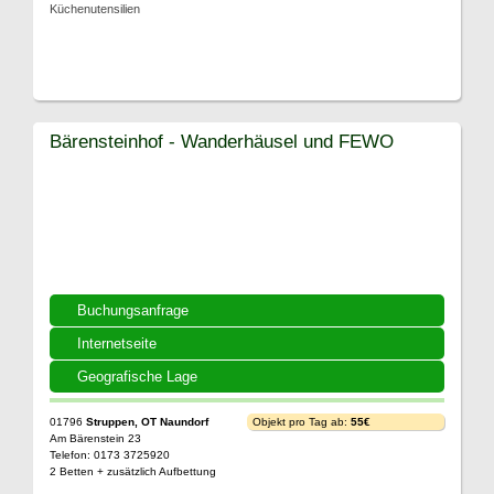
Küchenutensilien
Bärensteinhof - Wanderhäusel und FEWO
Buchungsanfrage
Internetseite
Geografische Lage
01796
Struppen, OT Naundorf
Objekt pro Tag ab:
55€
Am Bärenstein 23
Telefon: 0173 3725920
2 Betten + zusätzlich Aufbettung