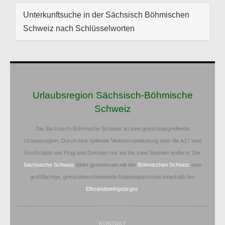
Unterkunftsuche in der Sächsisch Böhmischen
Schweiz nach Schlüsselworten
Urlaubsregion Sächsisch-Böhmische
Schweiz
Die Sächsisch-Böhmische Schweiz ist eine grenzübergreifende
Urlaubsregion. Durch eine optimale Verkehrsanbindung über die A17 sind
Großstädte wie Prag und Dresden nur ein bis zwei Stunden entfernt. Die
Sächsische Schweiz
bildet gemeinsam mit der
Böhmischen Schweiz
eine
großflächige, grenzüberschreitende Nationalparkzone innerhalb des
Elbsandsteingebirges
.
KONTAKT