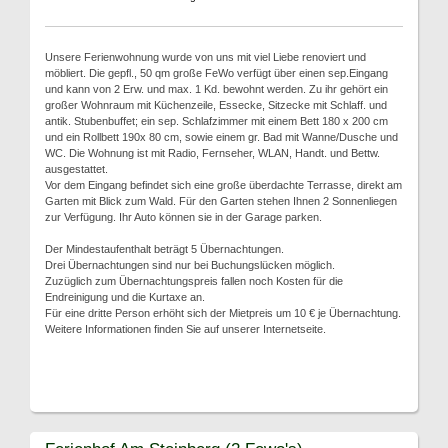
Unsere Ferienwohnung wurde von uns mit viel Liebe renoviert und
möbliert. Die gepfl., 50 qm große FeWo verfügt über einen sep.Eingang
und kann von 2 Erw. und max. 1 Kd. bewohnt werden. Zu ihr gehört ein
großer Wohnraum mit Küchenzeile, Essecke, Sitzecke mit Schlaff. und
antik. Stubenbuffet; ein sep. Schlafzimmer mit einem Bett 180 x 200 cm
und ein Rollbett 190x 80 cm, sowie einem gr. Bad mit Wanne/Dusche und
WC. Die Wohnung ist mit Radio, Fernseher, WLAN, Handt. und Bettw.
ausgestattet.
Vor dem Eingang befindet sich eine große überdachte Terrasse, direkt am
Garten mit Blick zum Wald. Für den Garten stehen Ihnen 2 Sonnenliegen
zur Verfügung. Ihr Auto können sie in der Garage parken.
Der Mindestaufenthalt beträgt 5 Übernachtungen.
Drei Übernachtungen sind nur bei Buchungslücken möglich.
Zuzüglich zum Übernachtungspreis fallen noch Kosten für die
Endreinigung und die Kurtaxe an.
Für eine dritte Person erhöht sich der Mietpreis um 10 € je Übernachtung.
Weitere Informationen finden Sie auf unserer Internetseite.