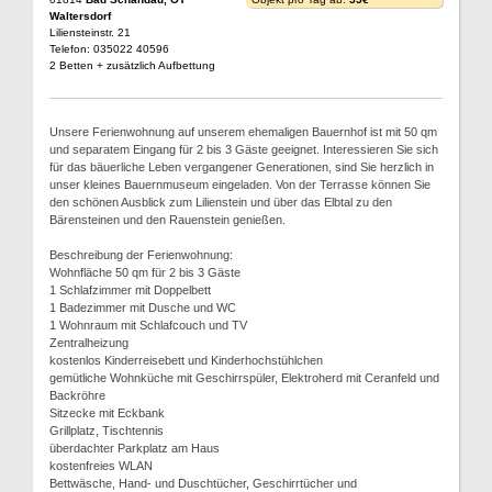
Waltersdorf
Liliensteinstr. 21
Telefon: 035022 40596
2 Betten + zusätzlich Aufbettung
Unsere Ferienwohnung auf unserem ehemaligen Bauernhof ist mit 50 qm
und separatem Eingang für 2 bis 3 Gäste geeignet. Interessieren Sie sich
für das bäuerliche Leben vergangener Generationen, sind Sie herzlich in
unser kleines Bauernmuseum eingeladen. Von der Terrasse können Sie
den schönen Ausblick zum Lilienstein und über das Elbtal zu den
Bärensteinen und den Rauenstein genießen.
Beschreibung der Ferienwohnung:
Wohnfläche 50 qm für 2 bis 3 Gäste
1 Schlafzimmer mit Doppelbett
1 Badezimmer mit Dusche und WC
1 Wohnraum mit Schlafcouch und TV
Zentralheizung
kostenlos Kinderreisebett und Kinderhochstühlchen
gemütliche Wohnküche mit Geschirrspüler, Elektroherd mit Ceranfeld und
Backröhre
Sitzecke mit Eckbank
Grillplatz, Tischtennis
überdachter Parkplatz am Haus
kostenfreies WLAN
Bettwäsche, Hand- und Duschtücher, Geschirrtücher und