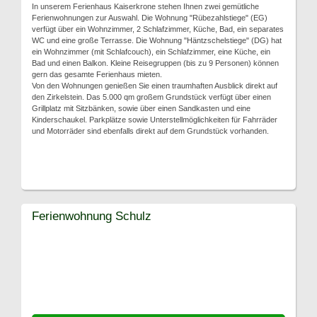
In unserem Ferienhaus Kaiserkrone stehen Ihnen zwei gemütliche
Ferienwohnungen zur Auswahl. Die Wohnung "Rübezahlstiege" (EG)
verfügt über ein Wohnzimmer, 2 Schlafzimmer, Küche, Bad, ein separates
WC und eine große Terrasse. Die Wohnung "Häntzschelstiege" (DG) hat
ein Wohnzimmer (mit Schlafcouch), ein Schlafzimmer, eine Küche, ein
Bad und einen Balkon. Kleine Reisegruppen (bis zu 9 Personen) können
gern das gesamte Ferienhaus mieten.
Von den Wohnungen genießen Sie einen traumhaften Ausblick direkt auf
den Zirkelstein. Das 5.000 qm großem Grundstück verfügt über einen
Grillplatz mit Sitzbänken, sowie über einen Sandkasten und eine
Kinderschaukel. Parkplätze sowie Unterstellmöglichkeiten für Fahrräder
und Motorräder sind ebenfalls direkt auf dem Grundstück vorhanden.
Ferienwohnung Schulz