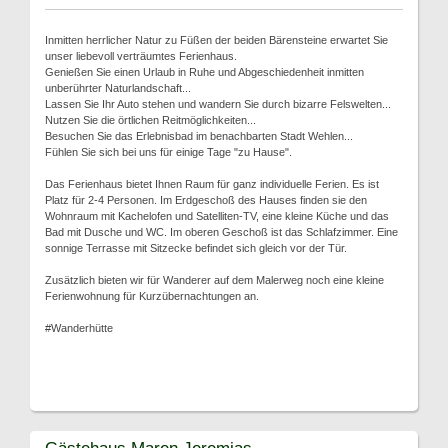
Inmitten herrlicher Natur zu Füßen der beiden Bärensteine erwartet Sie
unser liebevoll verträumtes Ferienhaus.
Genießen Sie einen Urlaub in Ruhe und Abgeschiedenheit inmitten
unberührter Naturlandschaft...
Lassen Sie Ihr Auto stehen und wandern Sie durch bizarre Felswelten...
Nutzen Sie die örtlichen Reitmöglichkeiten...
Besuchen Sie das Erlebnisbad im benachbarten Stadt Wehlen...
Fühlen Sie sich bei uns für einige Tage "zu Hause".
Das Ferienhaus bietet Ihnen Raum für ganz individuelle Ferien. Es ist
Platz für 2-4 Personen. Im Erdgeschoß des Hauses finden sie den
Wohnraum mit Kachelofen und Satelliten-TV, eine kleine Küche und das
Bad mit Dusche und WC. Im oberen Geschoß ist das Schlafzimmer. Eine
sonnige Terrasse mit Sitzecke befindet sich gleich vor der Tür.
Zusätzlich bieten wir für Wanderer auf dem Malerweg noch eine kleine
Ferienwohnung für Kurzübernachtungen an.
#Wanderhütte
Gästehaus Maren Jeremias