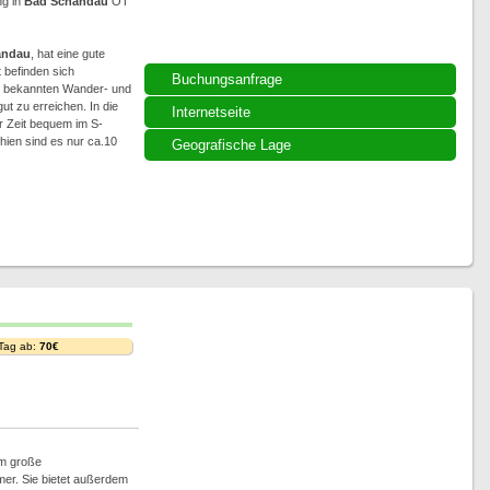
ng in
Bad Schandau
OT
andau
, hat eine gute
 befinden sich
Buchungsanfrage
le bekannten Wander- und
ut zu erreichen. In die
Internetseite
r Zeit bequem im S-
ien sind es nur ca.10
Geografische Lage
 Tag ab:
70€
qm große
r. Sie bietet außerdem