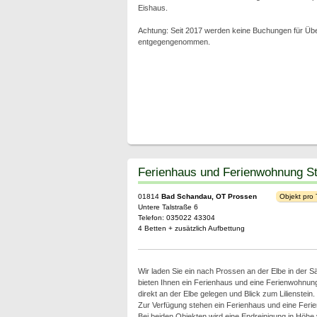
Eishaus.
Achtung: Seit 2017 werden keine Buchungen für Ü
entgegengenommen.
Ferienhaus und Ferienwohnung St
01814
Bad Schandau, OT Prossen
Objekt pro
Untere Talstraße 6
Telefon: 035022 43304
4 Betten + zusätzlich Aufbettung
Wir laden Sie ein nach Prossen an der Elbe in der 
bieten Ihnen ein Ferienhaus und eine Ferienwohnun
direkt an der Elbe gelegen und Blick zum Lilienstein.
Zur Verfügung stehen ein Ferienhaus und eine Ferie
Bei beiden Objekten wird eine Endreinigung in Höhe