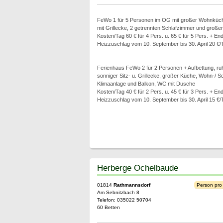
FeWo 1 für 5 Personen im OG mit großer Wohnküch
mit Grillecke, 2 getrennten Schlafzimmer und gro
Kosten/Tag 60 € für 4 Pers. u. 65 € für 5 Pers. + En
Heizzuschlag vom 10. September bis 30. April 20 €/
Ferienhaus FeWo 2 für 2 Personen + Aufbettung, ruh
sonniger Sitz- u. Grillecke, großer Küche, Wohn-/ S
Klimaanlage und Balkon, WC mit Dusche
Kosten/Tag 40 € für 2 Pers. u. 45 € für 3 Pers. + En
Heizzuschlag vom 10. September bis 30. April 15 €/
Herberge Ochelbaude
01814
Rathmannsdorf
Person pro
Am Sebnitzbach 8
Telefon: 035022 50704
60 Betten