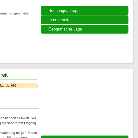
Buchungsanfrage
bernachtungen mehr
Internetseite
Geografische Lage
reit
 Tag ab:
60€
Sächsischen Schweiz. Wir
g mit separatem Eingang
nwohnung mit je 2 Betten.
 von 30€ berechnet.