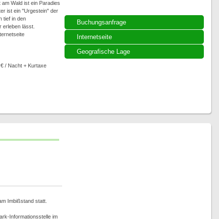
t am Wald ist ein Paradies
er ist ein "Urgestein" der
tief in den
Buchungsanfrage
 erleben lässt.
ternetseite
Internetseite
Geografische Lage
 € / Nacht + Kurtaxe
am Imbißstand statt.
rk-Informationsstelle im