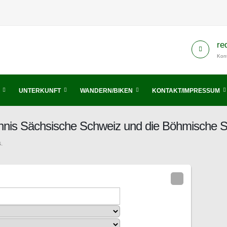
re
Kont
UNTERKUNFT
WANDERN/BIKEN
KONTAKT/IMPRESSUM
chnis Sächsische Schweiz und die Böhmische 
.