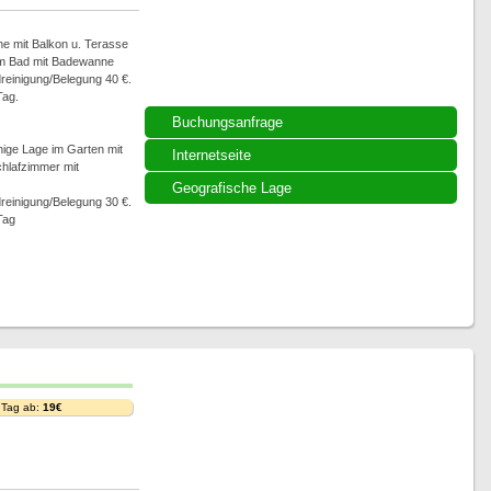
e mit Balkon u. Terasse
ßem Bad mit Badewanne
dreinigung/Belegung 40 €.
Tag.
Buchungsanfrage
ige Lage im Garten mit
Internetseite
chlafzimmer mit
Geografische Lage
dreinigung/Belegung 30 €.
Tag
 Tag ab:
19€