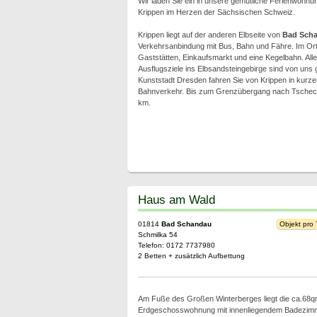
Wir laden Sie ein in unsere gemütliche Ferienwohnu
Krippen im Herzen der Sächsischen Schweiz.
Krippen liegt auf der anderen Elbseite von
Bad Sch
Verkehrsanbindung mit Bus, Bahn und Fähre. Im Ort
Gaststätten, Einkaufsmarkt und eine Kegelbahn. Al
Ausflugsziele ins Elbsandsteingebirge sind von uns g
Kunststadt Dresden fahren Sie von Krippen in kurze
Bahnverkehr. Bis zum Grenzübergang nach Tschech
km.
Haus am Wald
01814
Bad Schandau
Objekt pro
Schmilka 54
Telefon: 0172 7737980
2 Betten + zusätzlich Aufbettung
Am Fuße des Großen Winterberges liegt die ca.68
Erdgeschosswohnung mit innenliegendem Badezimme