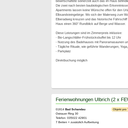
bewirtschaftete seinerzeit auch das im Haus befindli
Die zwei nach besten baubiologischen Erkenntnisse
Apartments lassen keine Wünsche offen für den Url
Elbsandsteingebirge. Wo sich der Malerweg zum W
Elberadweg kreuzen und das historische Fährschiff "
Haus einen 360° Rundblick auf Berge und Wasser.
Diese Leistungen sind im Zimmerpreis inklusive:
- Bio-Langschläfer-Frühstücksbuffet bis 12 Uhr
- Nutzung des Badehauses mit Panoramasaunen und
- Tägliche Rituale, wie geführte Wanderungen, Yoga
- Parkplatz
Direktbuchung möglich
Ferienwohnungen Ulbrich (2 x F
01814
Bad Schandau
Objekt pro
Ostrauer Ring 30
Telefon: 035022 42901
7 Betten + zusätzlich Aufbettung