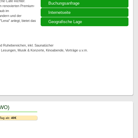
che Cafe Richter.
Buchungsanfrage
n renovierten Premium-
aub im
Internetseite
andern und der
Lena" anlegt, bietet das
Geografische Lage
 Ruhebereichen, inkl. Saunatücher
, Lesungen, Musik & Konzerte, Kinoabende, Vorträge u.v.m.
EWO)
 Tag ab:
40€