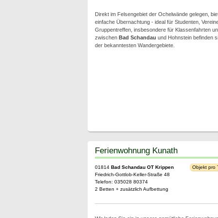
Direkt im Felsengebiet der Ochelwände gelegen, bie
einfache Übernachtung - ideal für Studenten, Vereine
Gruppentreffen, insbesondere für Klassenfahrten und 
zwischen
Bad Schandau
und Hohnstein befinden s
der bekanntesten Wandergebiete.
Ferienwohnung Kunath
01814
Bad Schandau OT Krippen
Objekt pro
Friedrich-Gottlob-Keller-Straße 48
Telefon: 035028 80374
2 Betten + zusätzlich Aufbettung