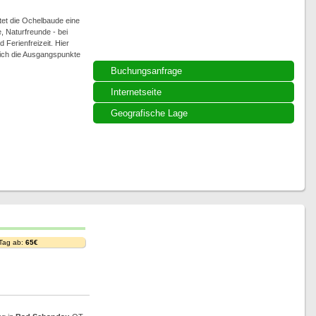
tet die Ochelbaude eine
, Naturfreunde - bei
Ferienfreizeit. Hier
ich die Ausgangspunkte
Buchungsanfrage
Internetseite
Geografische Lage
 Tag ab:
65€