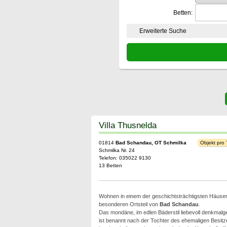
Betten:
Erweiterte Suche
Villa Thusnelda
01814
Bad Schandau, OT Schmilka
Objekt pro
Schmilka Nr. 24
Telefon: 035022 9130
13 Betten
Wohnen in einem der geschichtsträchtigsten Häuse
besonderen Ortsteil von
Bad Schandau
.
Das mondäne, im edlen Bäderstil liebevoll denkmal
ist benannt nach der Tochter des ehemaligen Besitze