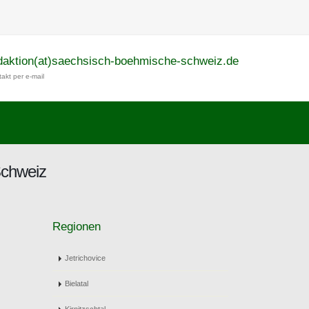
daktion(at)saechsisch-boehmische-schweiz.de
akt per e-mail
Schweiz
Regionen
Jetrichovice
Bielatal