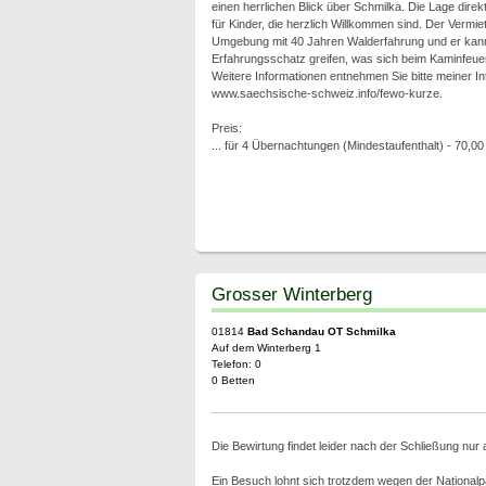
einen herrlichen Blick über Schmilka. Die Lage direk
für Kinder, die herzlich Willkommen sind. Der Vermiet
Umgebung mit 40 Jahren Walderfahrung und er kann 
Erfahrungsschatz greifen, was sich beim Kaminfeuer
Weitere Informationen entnehmen Sie bitte meiner In
www.saechsische-schweiz.info/fewo-kurze.
Preis:
... für 4 Übernachtungen (Mindestaufenthalt) - 70,00
Grosser Winterberg
01814
Bad Schandau OT Schmilka
Auf dem Winterberg 1
Telefon: 0
0 Betten
Die Bewirtung findet leider nach der Schließung nur 
Ein Besuch lohnt sich trotzdem wegen der Nationalpa