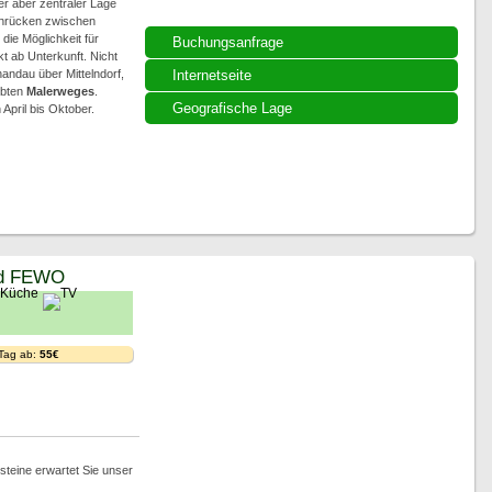
er aber zentraler Lage
nrücken zwischen
 die Möglichkeit für
Buchungsanfrage
 ab Unterkunft. Nicht
andau über Mittelndorf,
Internetseite
ebten
Malerweges
.
Geografische Lage
April bis Oktober.
nd FEWO
 Tag ab:
55€
steine erwartet Sie unser