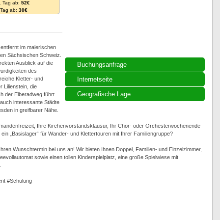
. Tag ab:
52€
. Tag ab:
30€
ntfernt im malerischen
ollen Sächsischen Schweiz.
ekten Ausblick auf die
Buchungsanfrage
ürdigkeiten des
eiche Kletter- und
Internetseite
Lilienstein, die
Geografische Lage
h der Elberadweg führt
auch interessante Städte
sden in greifbarer Nähe.
rmandenfreizeit, Ihre Kirchenvorstandsklausur, Ihr Chor- oder Orchesterwochenende
in „Basislager“ für Wander- und Klettertouren mit Ihrer Familiengruppe?
t Ihren Wunschtermin bei uns an! Wir bieten Ihnen Doppel, Familien- und Einzelzimmer,
evollautomat sowie einen tollen Kinderspielplatz, eine große Spielwiese mit
.
nt #Schulung