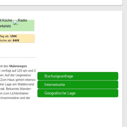
 Tag ab:
150€
Woche ab:
840€
eit des
Malerweges
 verfügt auf 125 qm und 2
en. Auf der Liegewiese
Buchungsanfrage
. Zum Haus gehört ebenso
rekte Lage am Waldesrand
Internetseite
thalt. Bekannte Wander-
Geografische Lage
ahn zum Lichtenhainer
 Schrammsteine und der