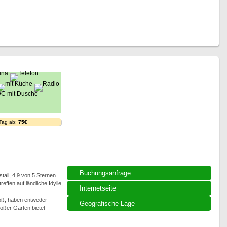
 Tag ab:
75€
Buchungsanfrage
tall, 4,9 von 5 Sternen
fen auf ländliche Idylle,
Internetseite
roß, haben entweder
Geografische Lage
oßer Garten bietet