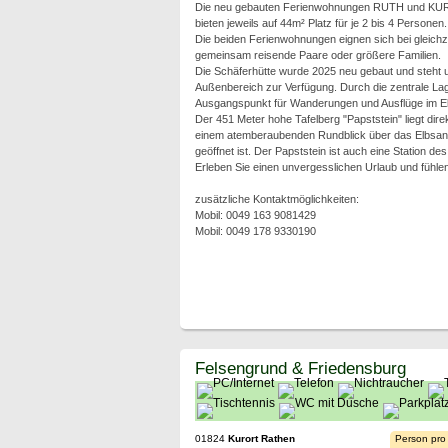
Die neu gebauten Ferienwohnungen RUTH und KU
bieten jeweils auf 44m² Platz für je 2 bis 4 Personen.
Die beiden Ferienwohnungen eignen sich bei gleichze
gemeinsam reisende Paare oder größere Familien.
Die Schäferhütte wurde 2025 neu gebaut und steht
Außenbereich zur Verfügung. Durch die zentrale Lage
Ausgangspunkt für Wanderungen und Ausflüge im El
Der 451 Meter hohe Tafelberg "Papststein" liegt dire
einem atemberaubenden Rundblick über das Elbsandste
geöffnet ist. Der Papststein ist auch eine Station d
Erleben Sie einen unvergesslichen Urlaub und fühle
zusätzliche Kontaktmöglichkeiten:
Mobil: 0049 163 9081429
Mobil: 0049 178 9330190
Felsengrund & Friedensburg
01824
Kurort Rathen
Person pro