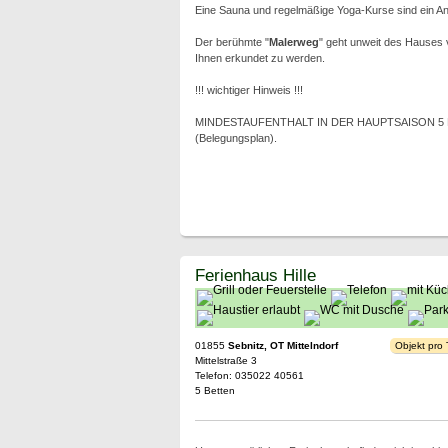
Eine Sauna und regelmäßige Yoga-Kurse sind ein Ang
Der berühmte "
Malerweg
" geht unweit des Hauses 
Ihnen erkundet zu werden.
!!! wichtiger Hinweis !!!
MINDESTAUFENTHALT IN DER HAUPTSAISON 5 NÄCH
(Belegungsplan).
Ferienhaus Hille
01855
Sebnitz, OT Mittelndorf
Objekt pro
Mittelstraße 3
Telefon: 035022 40561
5 Betten