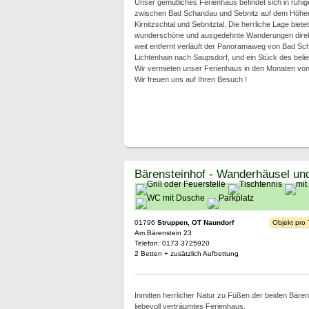
Unser gemütliches Ferienhaus befindet sich in ruhig
zwischen Bad Schandau und Sebnitz auf dem Höhe
Kirnitzschtal und Sebnitztal. Die herrliche Lage bietet
wunderschöne und ausgedehnte Wanderungen direkt
weit entfernt verläuft der Panoramaweg von Bad Sch
Lichtenhain nach Saupsdorf, und ein Stück des beli
Wir vermieten unser Ferienhaus in den Monaten von 
Wir freuen uns auf Ihren Besuch !
Bärensteinhof - Wanderhäusel u
01796
Struppen, OT Naundorf
Objekt pro
Am Bärenstein 23
Telefon: 0173 3725920
2 Betten + zusätzlich Aufbettung
Inmitten herrlicher Natur zu Füßen der beiden Bären
liebevoll verträumtes Ferienhaus.