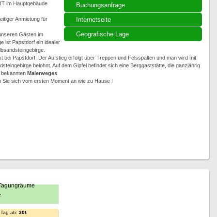
RT im Hauptgebäude
Buchungsanfrage
itiger Anmietung für
Internetseite
Geografische Lage
 unseren Gästen im
 ist Papstdorf ein idealer
bsandsteingebirge.
kt bei Papstdorf. Der Aufstieg erfolgt über Treppen und Felsspalten und man wird mit
ingebirge belohnt. Auf dem Gipfel befindet sich eine Berggaststätte, die ganzjährig
es bekannten
Malerweges
.
n Sie sich vom ersten Moment an wie zu Hause !
 Tag ab:
30€