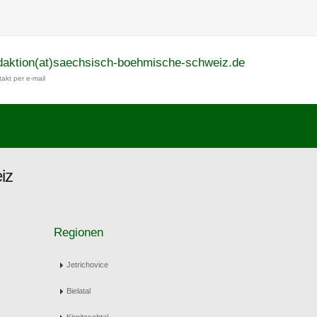
daktion(at)saechsisch-boehmische-schweiz.de
akt per e-mail
iz
Regionen
Jetrichovice
Bielatal