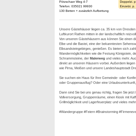
Pötzschaer Weg 4-7
Doppelzi. p
Telefon: 035021 99930
Einzelzi. p
130 Betten + zusätzlich Aufbettung
Unsere Gästehäuser liegen ca. 35 km von Dresden e
Luftkurort Rathen mitten in der landschaftlich reizv
Von unseren Gästehäusern aus können Sie einen dir
Elbe und die Bastei, eine der bekanntesten Sehensw
Elbsandsteingebirges, genießen. Es bieten sich zahlr
Wandermöglichkeiten wie die Festung Königstein, der 
Schrammsteine, der
Malerweg
und vieles mehr. Auc
direkt an unseren Häusern vorbei. Außerdem liegen 
wie Pirna, Meißen und unsere Landeshauptstadt Dre
Sie suchen ein Haus für Ihre Gemeinde- oder Konfi
oder Gruppenausflug? Oder eine Urlaubsunterkunft, e
Dann sind Sie bei uns genau richtig, fragen Sie jetz
Vollversorgung, Gruppenräume, einen Kiosk mit Kaffe
Grillmöglichkeit und Lagerfeuerplatz und vieles mehr
#Wandergruppe #Feiern #Brainstorming #Firmeneve