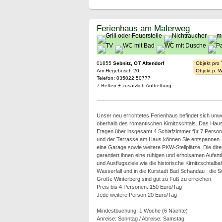
Ferienhaus am Malerweg
01855
Sebnitz, OT Altendorf
Objekt pro
Am Hegebusch 20
Objekt p. 
Telefon: 035022 50777
7 Betten + zusätzlich Aufbettung
Unser neu errichtetes Ferienhaus befindet sich unw
oberhalb des romantischen Kirnitzschtals. Das Haus
Etagen über insgesamt 4 Schlafzimmer für 7 Person
und der Terrasse am Haus können Sie entspannen
eine Garage sowie weitere PKW-Stellplätze. Die di
garantiert ihnen eine ruhigen und erholsamen Aufen
und Ausflugsziele wie die historische Kirnitzschtalb
Wasserfall und in die Kurstadt Bad Schandau , die
Große Winterberg sind gut zu Fuß zu erreichen.
Preis bis 4 Personen: 150 Euro/Tag
Jede weitere Person 20 Euro/Tag
Mindestbuchung: 1 Woche (6 Nächte)
Anreise: Sonntag / Abreise: Samstag