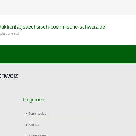
daktion(at)saechsisch-boehmische-schweiz.de
akt per e-mail
chweiz
Regionen
Jetrichovice
Bielatal