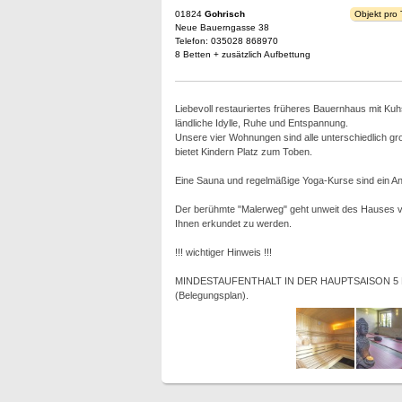
01824
Gohrisch
Objekt pro
Neue Bauerngasse 38
Telefon: 035028 868970
8 Betten + zusätzlich Aufbettung
Liebevoll restauriertes früheres Bauernhaus mit Ku
ländliche Idylle, Ruhe und Entspannung.
Unsere vier Wohnungen sind alle unterschiedlich g
bietet Kindern Platz zum Toben.
Eine Sauna und regelmäßige Yoga-Kurse sind ein Ang
Der berühmte "Malerweg" geht unweit des Hauses vo
Ihnen erkundet zu werden.
!!! wichtiger Hinweis !!!
MINDESTAUFENTHALT IN DER HAUPTSAISON 5 NÄCH
(Belegungsplan).