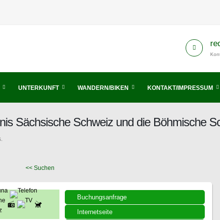
re
Kont
UNTERKUNFT
WANDERN/BIKEN
KONTAKT/IMPRESSUM
chnis Sächsische Schweiz und die Böhmische S
.
<< Suchen
Buchungsanfrage
Internetseite