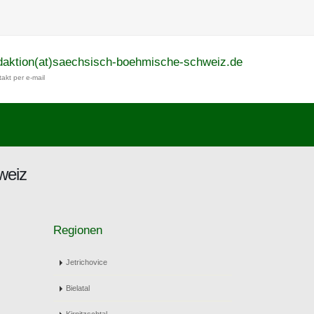
daktion(at)saechsisch-boehmische-schweiz.de
akt per e-mail
weiz
Regionen
Jetrichovice
Bielatal