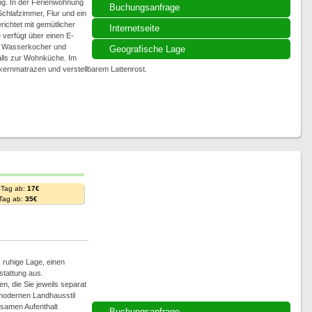
g. In der Ferienwohnung
Buchungsanfrage
chlafzimmer, Flur und ein
chtet mit gemütlicher
Internetseite
verfügt über einen E-
, Wasserkocher und
Geografische Lage
falls zur Wohnküche. Im
rkernmatrazen und verstellbarem Lattenrost.
 Tag ab:
17€
 Tag ab:
35€
 ruhige Lage, einen
stattung aus.
n, die Sie jeweils separat
 modernen Landhausstil
lsamen Aufenthalt
Buchungsanfrage