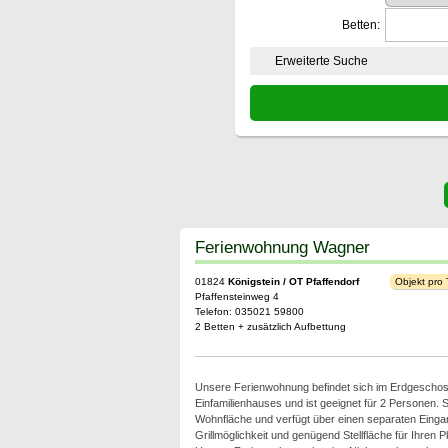
Betten:
Erweiterte Suche
Ferienwohnung Wagner
01824
Königstein / OT Pfaffendorf
Objekt pro
Pfaffensteinweg 4
Telefon: 035021 59800
2 Betten + zusätzlich Aufbettung
Unsere Ferienwohnung befindet sich im Erdgescho
Einfamilienhauses und ist geeignet für 2 Personen. S
Wohnfläche und verfügt über einen separaten Eingan
Grillmöglichkeit und genügend Stellfläche für Ihren 