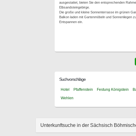
ausgestattet, bieten Sie den entsprechenden Rahmen
Elbsandsteingebirge.
Die große und kleine Sonnenterrasse im grünen Gar
Balkon laden mit Gartenmöbeln und Sonnenliegen z
Entspannen ein.
Suchvorschläge
Hotel
Pfaffenstein
Festung Königstein
B
Wehlen
Unterkunftsuche in der Sächsisch Böhmisc