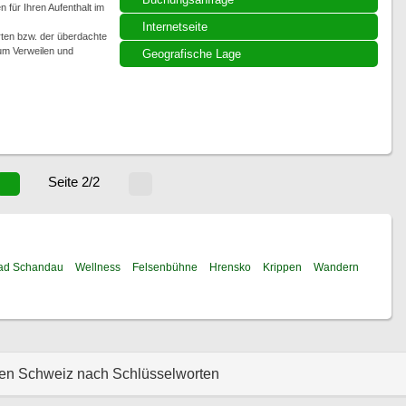
 für Ihren Aufenthalt im
Internetseite
ten bzw. der überdachte
um Verweilen und
Geografische Lage
Seite 2/2
ad Schandau
Wellness
Felsenbühne
Hrensko
Krippen
Wandern
hen Schweiz nach Schlüsselworten