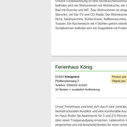
Unsere Ferienwohnung ist eine Nichtraucherwohnun
befinden sich ein Wohnzimmer mit Wohnküche, ein S
Bad mit Dusche und WC. Das Wohnzimmer ist eingeri
Sitzecke, mit Sat-TV und CD-Radio. Die Wohnküche 
Herd, Spülmaschine, Kühlschrank, Kaffeemaschine
Toaster. Ein Küchentisch mit 4 Stühlen gehört eben
Schlafzimmer befindet sich ein Doppelbett mit Fede
Ferienhaus König
01824
Königstein
Person pro
Pfaffensteinweg 2
Objekt pro
Telefon: 035022/ 41420
10 Betten + zusätzlich Aufbettung
Unser Ferienhaus zeichnet sich durch eine zentrale,
beeindruckenden Ausblick und eine komfortable Aus
Im Haus finden Sie Apartments für 2 und 2-5 Persone
über einen Treppenaufgang erreichen. Liebevoll im
eingerichtet und mit Annehmlichkeiten für einen erho