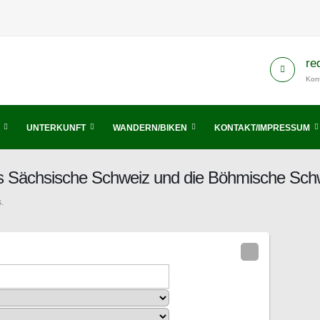
re
Kont
UNTERKUNFT
WANDERN/BIKEN
KONTAKT/IMPRESSUM
nis Sächsische Schweiz und die Böhmische Sch
.