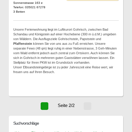
Sonnenstrasse 163 e
Telefon: 035021 67278
3 Betten
Unsere Ferienwohnung liegt im Luftkurort Gohrisch, zwischen Bad
Schandau und Königstein auf einer Hochebene (300 m ü.d.M.) umgeben
von Wäldern. Die Ausflugsziele Gohrischstein, Papststein und
Pfaffenstein
können Sie von uns aus zu Fuß erreichen. Unsere
separate Fewo (48 qm) liegt ruhig in einer Nebenstrasse, 3 Geh-Minuten
vom Wald entfernt jedoch auch zentral zum Ortskern. Auch können Sie
sich in Gohrisch in mehreren guten Gaststätten verwöhnen lassen. Ein
Stellplatz für Ihren PKW ist im Grundstück vorhanden.
Unser Elbsandsteingebirge ist zu jeder Jahreszeit eine Reise wert, wir
freuen uns auf Ihren Besuch.
Seite 2/2
Suchvorschläge