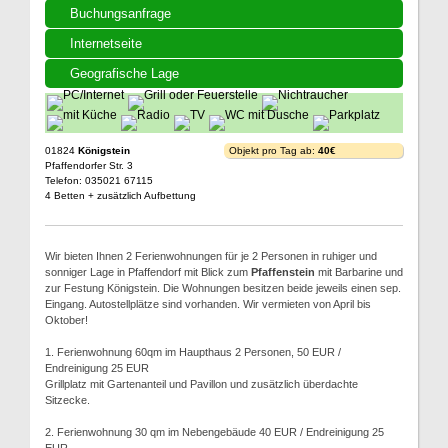
Buchungsanfrage
Internetseite
Geografische Lage
01824
Königstein
Objekt pro Tag ab:
40€
Pfaffendorfer Str. 3
Telefon: 035021 67115
4 Betten + zusätzlich Aufbettung
Wir bieten Ihnen 2 Ferienwohnungen für je 2 Personen in ruhiger und
sonniger Lage in Pfaffendorf mit Blick zum
Pfaffenstein
mit Barbarine und
zur Festung Königstein. Die Wohnungen besitzen beide jeweils einen sep.
Eingang. Autostellplätze sind vorhanden. Wir vermieten von April bis
Oktober!
1. Ferienwohnung 60qm im Haupthaus 2 Personen, 50 EUR /
Endreinigung 25 EUR
Grillplatz mit Gartenanteil und Pavillon und zusätzlich überdachte
Sitzecke.
2. Ferienwohnung 30 qm im Nebengebäude 40 EUR / Endreinigung 25