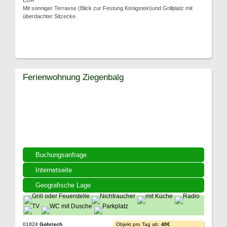
EUR
Mit sonniger Terrasse (Blick zur Festung Königstein)und Grillplatz mit
überdachter Sitzecke.
Ferienwohnung Ziegenbalg
Buchungsanfrage
Internetseite
Geografische Lage
01824
Gohrisch
Objekt pro Tag ab:
40€