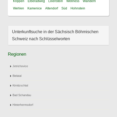
Krippen
Elberadweg
Lilienstein
Wellness
Wandern
Wehlen
Kamenice
Altendorf
Süd
Hohnstein
Unterkunftsuche in der Sächsisch Böhmischen
Schweiz nach Schlüsselworten
Regionen
Jetrichovice
Bielatal
Kirnitzschtal
Bad Schandau
Hinterhermsdorf