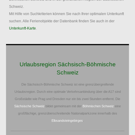
Schweiz.
Mit Hilfe von Suchkriterien können Sie nach Ihrer optimalen Unterkunft
suchen. Alle Ferienobjekte der Datenbank finden Sie auch in der
Unterkunft-Karte
.
Urlaubsregion Sächsisch-Böhmische
Schweiz
Die Sächsisch-Böhmische Schweiz ist eine grenzübergreifende
Urlaubsregion. Durch eine optimale Verkehrsanbindung über die A17 sind
Großstädte wie Prag und Dresden nur ein bis zwei Stunden entfernt. Die
Sächsische Schweiz
bildet gemeinsam mit der
Böhmischen Schweiz
eine
großflächige, grenzüberschreitende Nationalparkzone innerhalb des
Elbsandsteingebirges
.