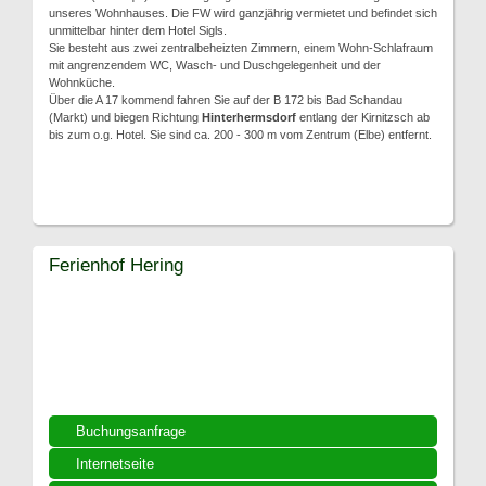
unseres Wohnhauses. Die FW wird ganzjährig vermietet und befindet sich
unmittelbar hinter dem Hotel Sigls.
Sie besteht aus zwei zentralbeheizten Zimmern, einem Wohn-Schlafraum
mit angrenzendem WC, Wasch- und Duschgelegenheit und der
Wohnküche.
Über die A 17 kommend fahren Sie auf der B 172 bis Bad Schandau
(Markt) und biegen Richtung
Hinterhermsdorf
entlang der Kirnitzsch ab
bis zum o.g. Hotel. Sie sind ca. 200 - 300 m vom Zentrum (Elbe) entfernt.
Ferienhof Hering
Buchungsanfrage
Internetseite