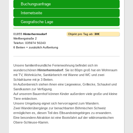
Buchungsanfrage
Internetseite
Geografische Lage
01855
Hinterhermsdorf
Objekt pro Tag ab:
30€
Weifbergstraße 2
Telefon: 035974 50243
6 Betten + zusätzlich Aufbettung
Unsere familienfreundliche Ferienwohnung befindet sich im
wunderschönen
Hinterhermsdorf
. Sie ist 80qm groß hat ein Wohnraum
mit TV, Wohnküche, Sanitärberich mit Wanne und WC und zwei
Schlafräume mit je 3 Betten.
Im Außenbereich stehen ihnen eine Liegewiese, Grillecke, Schaukel und
Sandkasten zur Verfügung.
Auf unserem Bauernhof können Kinder außerdem viele große und kleine
Tiere entdecken.
Unsere Umgebung eignet sich hervorragend zum Wandern.
Zwei Wanderübergänge zur benachbarten Böhmischen Schweiz
ermöglichen es, diesen Teil des Elbsandsteingebirges zu erwandern.
Eine besondere Attraktion ist eine Bootsfahrt auf der wildromantischen
Obere-Schleuse-Klamm.