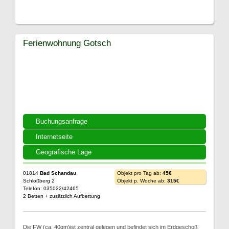
Ferienwohnung Gotsch
Buchungsanfrage
Internetseite
Geografische Lage
01814
Bad Schandau
Objekt pro Tag ab:
45€
Schloßberg 2
Objekt p. Woche ab:
315€
Telefon: 035022/42465
2 Betten + zusätzlich Aufbettung
Die FW (ca. 40qm)ist zentral gelegen und befindet sich im Erdgeschoß