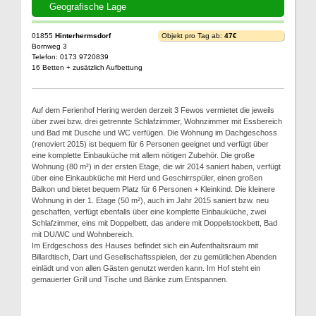
Geografische Lage
01855
Hinterhermsdorf
Objekt pro Tag ab:
47€
Bornweg 3
Telefon: 0173 9720839
16 Betten + zusätzlich Aufbettung
Auf dem Ferienhof Hering werden derzeit 3 Fewos vermietet die jeweils
über zwei bzw. drei getrennte Schlafzimmer, Wohnzimmer mit Essbereich
und Bad mit Dusche und WC verfügen. Die Wohnung im Dachgeschoss
(renoviert 2015) ist bequem für 6 Personen geeignet und verfügt über
eine komplette Einbauküche mit allem nötigen Zubehör. Die große
Wohnung (80 m²) in der ersten Etage, die wir 2014 saniert haben, verfügt
über eine Einkaubküche mit Herd und Geschirrspüler, einen großen
Balkon und bietet bequem Platz für 6 Personen + Kleinkind. Die kleinere
Wohnung in der 1. Etage (50 m²), auch im Jahr 2015 saniert bzw. neu
geschaffen, verfügt ebenfalls über eine komplette Einbauküche, zwei
Schlafzimmer, eins mit Doppelbett, das andere mit Doppelstockbett, Bad
mit DU/WC und Wohnbereich.
Im Erdgeschoss des Hauses befindet sich ein Aufenthaltsraum mit
Billardtisch, Dart und Gesellschaftsspielen, der zu gemütlichen Abenden
einlädt und von allen Gästen genutzt werden kann. Im Hof steht ein
gemauerter Grill und Tische und Bänke zum Entspannen.