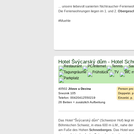
... unsere liebevoll sanierten Nichtraucher-Ferienwo
Die Ferienwohnungen liegen im 1. und 2.
Obergesc
#Muehle
Hotel Švýcarský dům - Hotel Sch
40502
Jilove u Decina
Person pro
Sneznik 105
Doppelzi. p
Telefon: 00420412550219
Einzelzi. p
26 Betten + zusätzlich Aufbettung
Das Hotel "Švýcarský dům" (Schweizer Hof) liegt im 
Böhmischen Schweiz, in etwa 600 m ü.M., nahe der 
am Fuße des Hohen
Schneeberges
. Das Hotel wu