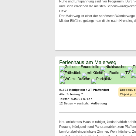
Ruhe und Entspannung sind hier Programm. Durch d
und Bahn erreichen die meisten Sehenswürdigkeite
PKW.
Der Malerweg ist einer der schönsten Wanderwege 
Mit der Elbfähre gelangt man direkt nach Hrensko,
Ferienhaus am Malerweg
01824
Königstein / OT Pfaffendorf
Doppelzi. p
Alter Schulweg 7
Objekt pro
Telefon: 035021 67467
12 Betten + zusätzlich Aufbettung
Neu errichtetes Haus in ruhiger, landschaftlich schö
Festung Königstein und Panoramablick zum Pfaffen
komfortabel eingerichtete Zimmer, Wohnküche u. Zu