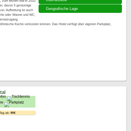
, zum letzten Mal in 2020.
er, davon 5 geräumige
Geografische Lage
. Aufbettung ist auch
usche oder Wanne und WC,
ternetzugang.
 böhmische Küche verkosten können. Das Hotel verfügt über eigenen Parkplatz,
tal
 Tag ab:
95€