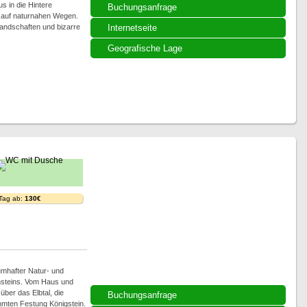
 in die Hintere
Buchungsanfrage
 auf naturnahen Wegen.
Landschaften und bizarre
Internetseite
Geografische Lage
 Tag ab:
130€
umhafter Natur- und
ensteins. Vom Haus und
̈ber das Elbtal, die
Buchungsanfrage
ten Festung Königstein.