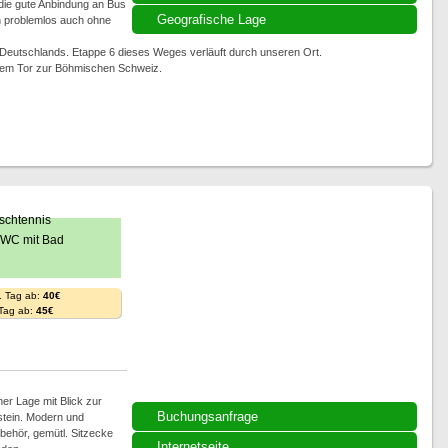
ie gute Anbindung an Bus
Geografische Lage
n problemlos auch ohne
Deutschlands. Etappe 6 dieses Weges verläuft durch unseren Ort.
 dem Tor zur Böhmischen Schweiz.
. Tag ab:
40€
 Tag ab:
45€
ner Lage mit Blick zur
Buchungsanfrage
stein. Modern und
behör, gemütl. Sitzecke
Internetseite