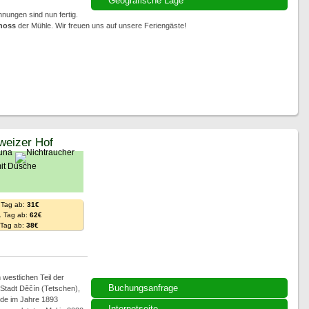
Geografische Lage
hnungen sind nun fertig.
hoss
der Mühle. Wir freuen uns auf unsere Feriengäste!
weizer Hof
 Tag ab:
31€
. Tag ab:
62€
. Tag ab:
38€
westlichen Teil der
Buchungsanfrage
Stadt Děčín (Tetschen),
rde im Jahre 1893
Internetseite