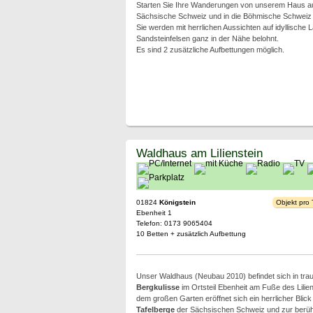
Starten Sie Ihre Wanderungen von unserem Haus aus
Sächsische Schweiz und in die Böhmische Schweiz
Sie werden mit herrlichen Aussichten auf idyllische 
Sandsteinfelsen ganz in der Nähe belohnt.
Es sind 2 zusätzliche Aufbettungen möglich.
Waldhaus am Lilienstein
01824
Königstein
Objekt pro
Ebenheit 1
Telefon: 0173 9065404
10 Betten + zusätzlich Aufbettung
Unser Waldhaus (Neubau 2010) befindet sich in tra
Bergkulisse
im Ortsteil Ebenheit am Fuße des Lili
dem großen Garten eröffnet sich ein herrlicher Blick u
Tafelberge
der Sächsischen Schweiz und zur berühm