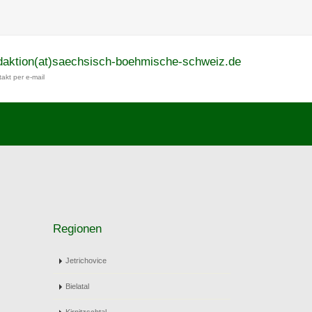
daktion(at)saechsisch-boehmische-schweiz.de
akt per e-mail
Regionen
Jetrichovice
Bielatal