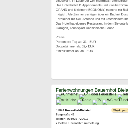
eingeweiht, im Laufe der Zeit mehrmals rekonstruiert
Das Hotel bietet 11 Appartements und Zweibettzimm
GRAND und 6 kleinere ECONOMY, manche mit Balkon
möglich. Alle Zimmer verfügen über ein Bad mit D
Fernseher mit SAT-Antenne und mit kostenlosem In
Das Hotel hat eigenes Restaurant, in dem Sie gute
Garagen, Tennisplatz und finnische Sauna.
Preise:
Person pro Tag ab: 31,- EUR
Doppelzimmer ab: 62,- EUR
Einzelzimmer ab: 38,- EUR
Ferienwohnungen Bauernhof Biela
01824
Rosenthal-Bielatal
Objekt pro
Bergstraße 41
Telefon: 035033 729013
7 Betten + zusätzlich Aufbettung