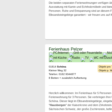
Die beiden separaten Ferienwohnungen verfügen üb
Ausstattung mit Kamin und Echtholzmöbeln und bieten 
Personen. Ruhe und Entspannung sind an diesem F
Elbsandsteingebirge garantiert - wir freuen uns auf 
Ferienhaus Pelzer
01814
Schöna
Objekt pro
Kleiner Weg 32
Objekt p. 
Telefon: 0162 9344877
8 Betten + zusätzlich Aufbettung
Herzlich willkommen: Im Ferienhaus für 5 Personen 
Ferienwohnung für 3 Personen. Sie verbringen Ihre U
Schöna. Dieser liegt im Elbsandsteingebirge, eingeb
"
Hausbergen
" der Kaiserkrone und dem Zirkelstei
Sächsischen Schweiz, der große Zschirnstein, befinde