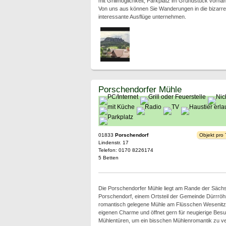
mit Grillmöglichkeit, Parkplatz im Grundstück vorha
Von uns aus können Sie Wanderungen in die bizarr
interessante Ausflüge unternehmen.
Porschendorfer Mühle
01833
Porschendorf
Objekt pro
Lindenstr. 17
Telefon: 0170 8226174
5 Betten
Die Porschendorfer Mühle liegt am Rande der Säch
Porschendorf, einem Ortsteil der Gemeinde Dürrröhr
romantisch gelegene Mühle am Flüsschen Wesenitz 
eigenen Charme und öffnet gern für neugierige Besuc
Mühlentüren, um ein bisschen Mühlenromantik zu ve