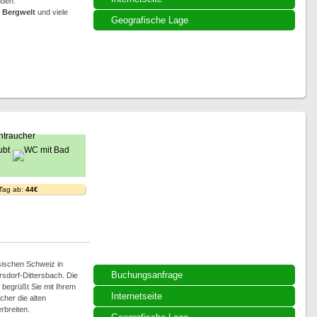
nden.
e
Bergwelt
und viele
Geografische Lage
 Tag ab:
44€
sischen Schweiz in
Buchungsanfrage
sdorf-Dittersbach. Die
begrüßt Sie mit Ihrem
Internetseite
her die alten
rbreiten.