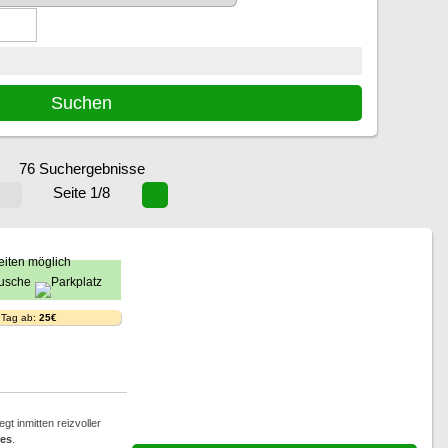
76 Suchergebnisse
Seite 1/8
 Tag ab:
25€
gt inmitten reizvoller
es
.