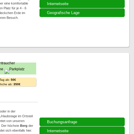
er eine komfortable
Internetseite
Platz für je 4 - 6
Geografische Lage
leckchen Erde im
Ihren Besuch.
 Tag ab:
50€
Woche ab:
350€
oder in der
rlaubstage im Ortsteil
ettet von unseren
Buchungsanfrage
n. Der höchste
Berg
der
t sich ebenfalls hier.
Internetseite