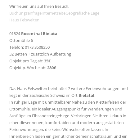
Wir freuen uns auf Ihren Besuch.
Buchungsanfrage
Internetseite
Geografische Lage
Haus Felswelten
01824
Rosenthal Bielatal
Ottomühle 6
Telefon: 0173 3508350
32 Betten + zusätzlich Aufbettung
Objekt pro Tag ab:
35€
Objekt p. Woche ab:
280€
Das Haus Felswelten beinhaltet 7 weitere Ferienwohnungen und
liegt in der Sächsische Schweiz im Ort
Bielatal
.
In ruhiger Lage mit unmittelbarer Nähe zu den Kletterfelsen der
Ottomühle, ein idealer Ausgangspunkt für Wanderungen und
Ausflüge im Elbsandsteingebirge. Verbringen Sie Ihren Urlaub in
einer dieser neuen, komfortablen und modern ausgestatteten
Ferienwohnungen, die keine Wünsche offen lassen. Im
Innenbereich laden ein gemütlicher Gemeinschaftsraum und ein