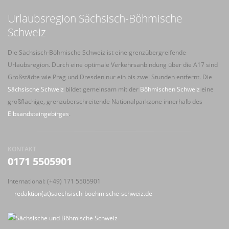
Urlaubsregion Sächsisch-Böhmische
Schweiz
Die Sächsisch-Böhmische Schweiz ist eine grenzübergreifende
Urlaubsregion. Durch eine optimale Verkehrsanbindung über die A17 sind
Großstädte wie Prag und Dresden nur ein bis zwei Stunden entfernt. Die
Sächsische Schweiz
bildet gemeinsam mit der
Böhmischen Schweiz
eine
großflächige, grenzüberschreitende Nationalparkzone innerhalb des
Elbsandsteingebirges
.
KONTAKT
0171 5505901
International: (+49) 171 5505901
redaktion(at)saechsisch-boehmische-schweiz.de