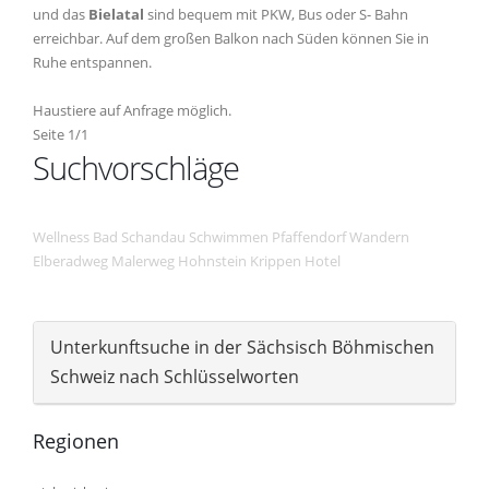
und das
Bielatal
sind bequem mit PKW, Bus oder S- Bahn
erreichbar. Auf dem großen Balkon nach Süden können Sie in
Ruhe entspannen.
Haustiere auf Anfrage möglich.
Seite 1/1
Suchvorschläge
Wellness
Bad Schandau
Schwimmen
Pfaffendorf
Wandern
Elberadweg
Malerweg
Hohnstein
Krippen
Hotel
Unterkunftsuche in der Sächsisch Böhmischen
Schweiz nach Schlüsselworten
Regionen