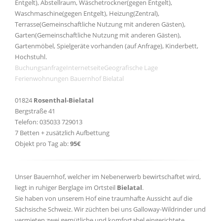
Entgelt), Abstellraum, Wäschetrockner(gegen Entgelt),
Waschmaschine(gegen Entgelt), Heizung(Zentral),
Terrasse(Gemeinschaftliche Nutzung mit anderen Gästen),
Garten(Gemeinschaftliche Nutzung mit anderen Gästen),
Gartenmöbel, Spielgeräte vorhanden (auf Anfrage), Kinderbett,
Hochstuhl.
Buchungsanfrage
Internetseite
Geografische Lage
Ferienwohnungen Bauernhof Bielatal
01824
Rosenthal-Bielatal
Bergstraße 41
Telefon: 035033 729013
7 Betten + zusätzlich Aufbettung
Objekt pro Tag ab:
95€
Unser Bauernhof, welcher im Nebenerwerb bewirtschaftet wird,
liegt in ruhiger Berglage im Ortsteil
Bielatal
.
Sie haben von unserem Hof eine traumhafte Aussicht auf die
Sächsische Schweiz. Wir züchten bei uns Galloway-Wildrinder und
vermieten zwei gemütliche und komfortabel eingerichtete