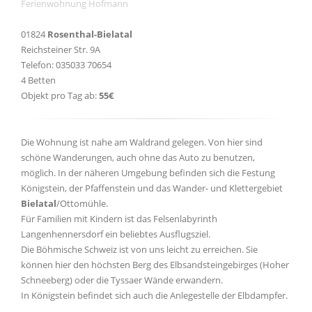
Ferienwohnung Hofmann
01824
Rosenthal-Bielatal
Reichsteiner Str. 9A
Telefon: 035033 70654
4 Betten
Objekt pro Tag ab:
55€
Die Wohnung ist nahe am Waldrand gelegen. Von hier sind
schöne Wanderungen, auch ohne das Auto zu benutzen,
möglich. In der näheren Umgebung befinden sich die Festung
Königstein, der Pfaffenstein und das Wander- und Klettergebiet
Bielatal
/Ottomühle.
Für Familien mit Kindern ist das Felsenlabyrinth
Langenhennersdorf ein beliebtes Ausflugsziel.
Die Böhmische Schweiz ist von uns leicht zu erreichen. Sie
können hier den höchsten Berg des Elbsandsteingebirges (Hoher
Schneeberg) oder die Tyssaer Wände erwandern.
In Königstein befindet sich auch die Anlegestelle der Elbdampfer.