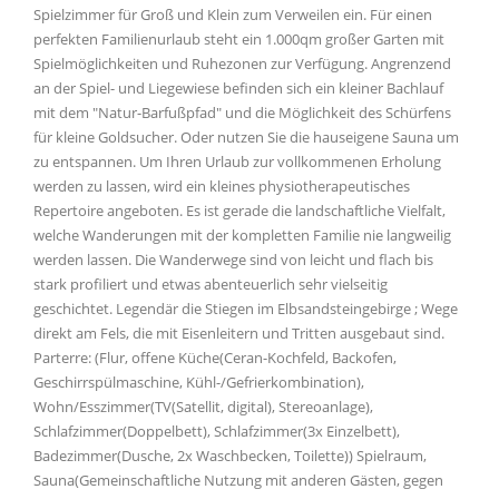
Spielzimmer für Groß und Klein zum Verweilen ein. Für einen
perfekten Familienurlaub steht ein 1.000qm großer Garten mit
Spielmöglichkeiten und Ruhezonen zur Verfügung. Angrenzend
an der Spiel- und Liegewiese befinden sich ein kleiner Bachlauf
mit dem "Natur-Barfußpfad" und die Möglichkeit des Schürfens
für kleine Goldsucher. Oder nutzen Sie die hauseigene Sauna um
zu entspannen. Um Ihren Urlaub zur vollkommenen Erholung
werden zu lassen, wird ein kleines physiotherapeutisches
Repertoire angeboten. Es ist gerade die landschaftliche Vielfalt,
welche Wanderungen mit der kompletten Familie nie langweilig
werden lassen. Die Wanderwege sind von leicht und flach bis
stark profiliert und etwas abenteuerlich sehr vielseitig
geschichtet. Legendär die Stiegen im Elbsandsteingebirge ; Wege
direkt am Fels, die mit Eisenleitern und Tritten ausgebaut sind.
Parterre: (Flur, offene Küche(Ceran-Kochfeld, Backofen,
Geschirrspülmaschine, Kühl-/Gefrierkombination),
Wohn/Esszimmer(TV(Satellit, digital), Stereoanlage),
Schlafzimmer(Doppelbett), Schlafzimmer(3x Einzelbett),
Badezimmer(Dusche, 2x Waschbecken, Toilette)) Spielraum,
Sauna(Gemeinschaftliche Nutzung mit anderen Gästen, gegen