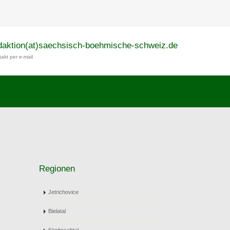
daktion(at)saechsisch-boehmische-schweiz.de
akt per e-mail
Regionen
Jetrichovice
Bielatal