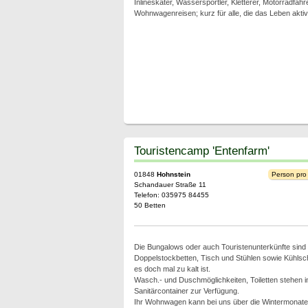
Inlineskater, Wassersportler, Kletterer, Motorradfah
Wohnwagenreisen; kurz für alle, die das Leben akti
Touristencamp 'Entenfarm'
01848
Hohnstein
Person pro
Schandauer Straße 11
Telefon: 035975 84455
50 Betten
Die Bungalows oder auch Touristenunterkünfte sind e
Doppelstockbetten, Tisch und Stühlen sowie Kühlsc
es doch mal zu kalt ist.
Wasch.- und Duschmöglichkeiten, Toiletten stehen 
Sanitärcontainer zur Verfügung.
Ihr Wohnwagen kann bei uns über die Wintermonate 