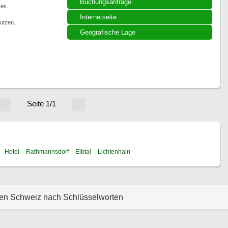
Buchungsanfrage
zes.
Internetseite
utzen.
Geografische Lage
Seite 1/1
Hotel
Rathmannsdorf
Elbtal
Lichtenhain
hen Schweiz nach Schlüsselworten