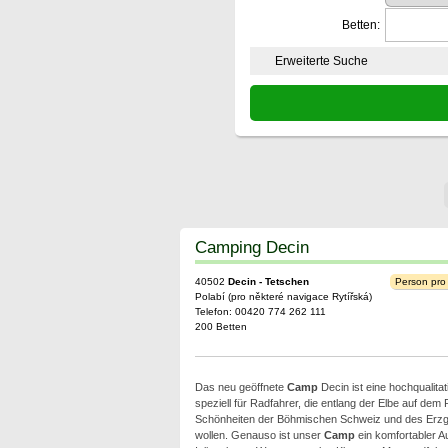
Betten:
Erweiterte Suche
Camping Decin
40502
Decin - Tetschen
Person pro
Polabí (pro některé navigace Rytířská)
Telefon: 00420 774 262 111
200 Betten
Das neu geöffnete
Camp
Decin ist eine hochqualitat
speziell für Radfahrer, die entlang der Elbe auf dem
Schönheiten der Böhmischen Schweiz und des Erzg
wollen. Genauso ist unser
Camp
ein komfortabler A