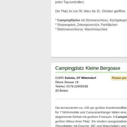
jeden Tag kontrolliert.
Der Platz ist von 30. März bis 31. Oktober geöffnet.
*
Campingfläche
mit Stromanschluss, Kochgelegenhe
* Shopangebot, Zeitungsservice, Parkflächen
* Elektroanschlüsse, Waschmaschine
Campingplatz Kleine Bergoase
01855
Sebnitz, OT Mittelndorf
Person pro
Obere Strasse 19
Telefon: 0176-22906538
40 Betten
Die terrassierten ca. 100 qm großen Komfortstellfl
für 7 Wohnmobile und Caravananhänger bilden eine, j
abgetrennte Einheit mit großem Freiraum. 6
Campin
großen Wiese ihren Platz. Ein modern ausgestattet
(Einzelbäder mit Dusche, WC und Waschplatz) un