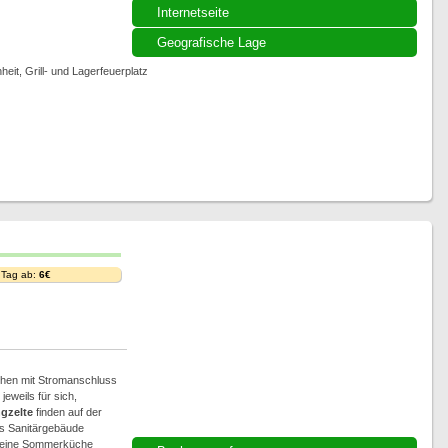
Internetseite
Geografische Lage
it, Grill- und Lagerfeuerplatz
 Tag ab:
6€
ächen mit Stromanschluss
eweils für sich,
gzelte
finden auf der
es Sanitärgebäude
d eine Sommerküche