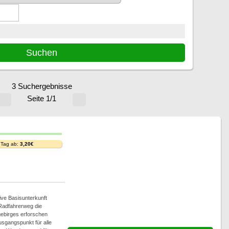
3 Suchergebnisse
Seite 1/1
 Tag ab:
3,20€
ive Basisunterkunft
 Radfahrerweg die
ebirges erforschen
usgangspunkt für alle