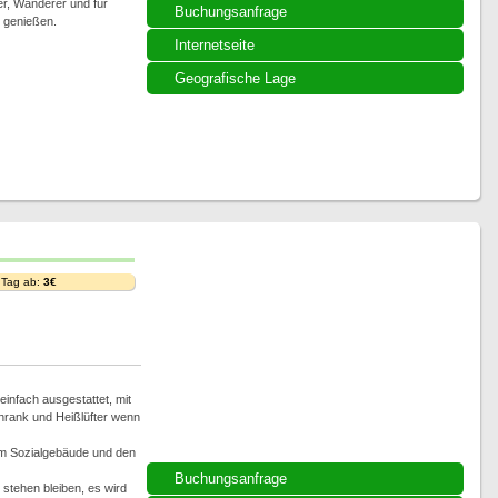
rer, Wanderer und für
Buchungsanfrage
v genießen.
Internetseite
Geografische Lage
 Tag ab:
3€
infach ausgestattet, mit
hrank und Heißlüfter wenn
im Sozialgebäude und den
Buchungsanfrage
stehen bleiben, es wird