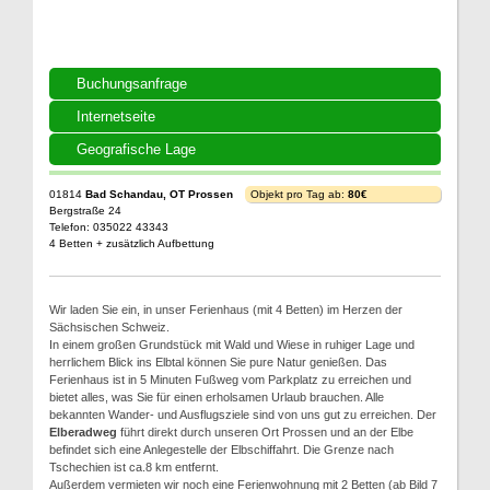
Buchungsanfrage
Internetseite
Geografische Lage
01814
Bad Schandau, OT Prossen
Objekt pro Tag ab:
80€
Bergstraße 24
Telefon: 035022 43343
4 Betten + zusätzlich Aufbettung
Wir laden Sie ein, in unser Ferienhaus (mit 4 Betten) im Herzen der
Sächsischen Schweiz.
In einem großen Grundstück mit Wald und Wiese in ruhiger Lage und
herrlichem Blick ins Elbtal können Sie pure Natur genießen. Das
Ferienhaus ist in 5 Minuten Fußweg vom Parkplatz zu erreichen und
bietet alles, was Sie für einen erholsamen Urlaub brauchen. Alle
bekannten Wander- und Ausflugsziele sind von uns gut zu erreichen. Der
Elberadweg
führt direkt durch unseren Ort Prossen und an der Elbe
befindet sich eine Anlegestelle der Elbschiffahrt. Die Grenze nach
Tschechien ist ca.8 km entfernt.
Außerdem vermieten wir noch eine Ferienwohnung mit 2 Betten (ab Bild 7