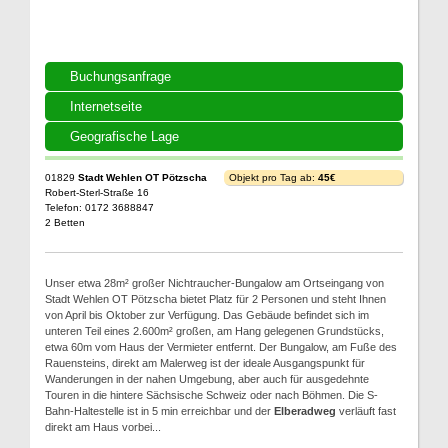
Buchungsanfrage
Internetseite
Geografische Lage
01829
Stadt Wehlen OT Pötzscha
Objekt pro Tag ab:
45€
Robert-Sterl-Straße 16
Telefon: 0172 3688847
2 Betten
Unser etwa 28m² großer Nichtraucher-Bungalow am Ortseingang von
Stadt Wehlen OT Pötzscha bietet Platz für 2 Personen und steht Ihnen
von April bis Oktober zur Verfügung. Das Gebäude befindet sich im
unteren Teil eines 2.600m² großen, am Hang gelegenen Grundstücks,
etwa 60m vom Haus der Vermieter entfernt. Der Bungalow, am Fuße des
Rauensteins, direkt am Malerweg ist der ideale Ausgangspunkt für
Wanderungen in der nahen Umgebung, aber auch für ausgedehnte
Touren in die hintere Sächsische Schweiz oder nach Böhmen. Die S-
Bahn-Haltestelle ist in 5 min erreichbar und der
Elberadweg
verläuft fast
direkt am Haus vorbei...