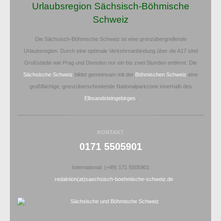
Urlaubsregion Sächsisch-Böhmische
Schweiz
Die Sächsisch-Böhmische Schweiz ist eine grenzübergreifende
Urlaubsregion. Durch eine optimale Verkehrsanbindung über die A17 sind
Großstädte wie Prag und Dresden nur ein bis zwei Stunden entfernt. Die
Sächsische Schweiz
bildet gemeinsam mit der
Böhmischen Schweiz
eine
großflächige, grenzüberschreitende Nationalparkzone innerhalb des
Elbsandsteingebirges
.
KONTAKT
0171 5505901
International: (+49) 171 5505901
redaktion(at)saechsisch-boehmische-schweiz.de