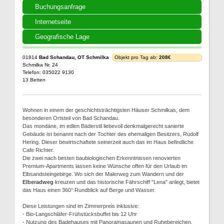
Buchungsanfrage
Internetseite
Geografische Lage
01814
Bad Schandau, OT Schmilka
Objekt pro Tag ab:
208€
Schmilka Nr. 24
Telefon: 035022 9130
13 Betten
Wohnen in einem der geschichtsträchtigsten Häuser Schmilkas, dem
besonderen Ortsteil von Bad Schandau.
Das mondäne, im edlen Bäderstil liebevoll denkmalgerecht sanierte
Gebäude ist benannt nach der Tochter des ehemaligen Besitzers, Rudolf
Hering. Dieser bewirtschaftete seinerzeit auch das im Haus befindliche
Cafe Richter.
Die zwei nach besten baubiologischen Erkenntnissen renovierten
Premium-Apartments lassen keine Wünsche offen für den Urlaub im
Elbsandsteingebirge. Wo sich der Malerweg zum Wandern und der
Elberadweg
kreuzen und das historische Fährschiff "Lena" anlegt, bietet
das Haus einen 360° Rundblick auf Berge und Wasser.
Diese Leistungen sind im Zimmerpreis inklusive:
- Bio-Langschläfer-Frühstücksbuffet bis 12 Uhr
- Nutzung des Badehauses mit Panoramasaunen und Ruhebereichen,