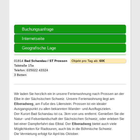
Buchungsanfrage
Internetseite
Geografische Lage
01814
Bad Schandau / ST Prossen
Objekt pro Tag ab:
60€
Talstraße 15a
Telefon: 035022 43324
3 Betten
Wir laden Sie herzlich ein in unsere Ferienwohnung nach Prossen an der
Elbe in der Sächsischen Schweiz. Unsere Ferienwohnung liegt am
Elberadweg
, am Fuße des Lilienstein. Prossen ist ein idealer
Ausgangspunkt zu allen bekannten Wander- und Ausflugszielen.
Der Kurort Bad Schandau ist ca. 3km von uns entfernt. Genießen Sie die
Natur- und Felsenlandschaft der Sächsischen Schweiz, oder erleben Sie
bei einer Dampferfahrt das Elbtal. Der
Elberadweg
bietet auch viele
Möglichkeiten für Radtouren, auch bis in die Böhmische Schweiz.
Die Vermietung erfolgt für April bis Oktober.