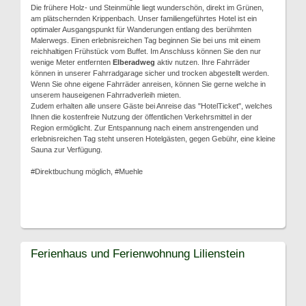
Die frühere Holz- und Steinmühle liegt wunderschön, direkt im Grünen,
am plätschernden Krippenbach. Unser familiengeführtes Hotel ist ein
optimaler Ausgangspunkt für Wanderungen entlang des berühmten
Malerwegs. Einen erlebnisreichen Tag beginnen Sie bei uns mit einem
reichhaltigen Frühstück vom Buffet. Im Anschluss können Sie den nur
wenige Meter entfernten
Elberadweg
aktiv nutzen. Ihre Fahrräder
können in unserer Fahrradgarage sicher und trocken abgestellt werden.
Wenn Sie ohne eigene Fahrräder anreisen, können Sie gerne welche in
unserem hauseigenen Fahrradverleih mieten.
Zudem erhalten alle unsere Gäste bei Anreise das "HotelTicket", welches
Ihnen die kostenfreie Nutzung der öffentlichen Verkehrsmittel in der
Region ermöglicht. Zur Entspannung nach einem anstrengenden und
erlebnisreichen Tag steht unseren Hotelgästen, gegen Gebühr, eine kleine
Sauna zur Verfügung.
#Direktbuchung möglich, #Muehle
Ferienhaus und Ferienwohnung Lilienstein