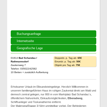
Buchungsanfrage
Internetseite
Geografische Lage
01814
Bad Schandau /
Doppelzi. p. Tag ab:
65€
Rathmannsdorf
Einzelzi. p. Tag ab:
50€
Zaukenweg 7
Objekt pro Tag ab:
75€
Telefon: 035022/42582
10 Betten + zusätzlich Aufbettung
Erholsamer Urlaub im Elbsandsteingebirge. Herzlich Willkommen in
unserem familiengeführten Haus im ruhigen Zaukental direkt am Wald und
dennoch zentral gelegen, nur 800 m vom Marktplatz Bad Schandau´s,
öffentlichem Nahverkehr, Einkaufsmöglichkeiten,
Elberadweg
,
Schiffsanleger und Toskanatherme entfernt.
Der Malerweg/Etappe 3/ führt unmittelbar vorbei. Der Behinderten