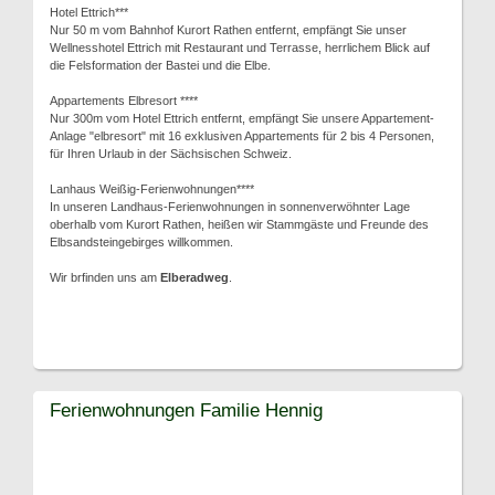
Hotel Ettrich***
Nur 50 m vom Bahnhof Kurort Rathen entfernt, empfängt Sie unser
Wellnesshotel Ettrich mit Restaurant und Terrasse, herrlichem Blick auf
die Felsformation der Bastei und die Elbe.
Appartements Elbresort ****
Nur 300m vom Hotel Ettrich entfernt, empfängt Sie unsere Appartement-
Anlage "elbresort" mit 16 exklusiven Appartements für 2 bis 4 Personen,
für Ihren Urlaub in der Sächsischen Schweiz.
Lanhaus Weißig-Ferienwohnungen****
In unseren Landhaus-Ferienwohnungen in sonnenverwöhnter Lage
oberhalb vom Kurort Rathen, heißen wir Stammgäste und Freunde des
Elbsandsteingebirges willkommen.
Wir brfinden uns am
Elberadweg
.
Ferienwohnungen Familie Hennig