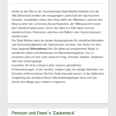
Direkt an der Elbe in der Touristenstadt Stadt Wehlen befindet sich die
Villa Elbestrand inmitten der einzigartigen Landschaft der Sächsischen
Schweiz. Unmittelbar neben dem Haus fließt der Wilkebach, welcher den
Weg zu einer der schönsten Aussichtspunkte, der Wilkeaussicht sowie
dem Steinbruchpfad weist. Durch die Nähe zur Elbe bietet sich ein
wunderschönes Panorama, welches vom Balkon oder Garten bestaunt
werden kann.
Die Stadt Wehlen dient als idealer Ausgangspunkt für sämtliche Aktivitäten
und Sehenswürdigkeiten der Sächsischen Schweiz. Der direkt vor dem
Haus liegende
Elberadweg
führt Sie dabei auf entspanntem Wege zu
sämtlichen Zielen und Abenteuern im Elbsandsteingebirge. Gut zu
erreichen sind von hier unter anderem Prag, Dresden, Meißen, Radebeul
oder das Osterzgebirge.
Genießen Sie Ihren Urlaub in einer unserer gemütlichen
Ferienwohnungen. In der herrlich, ruhigen Lage nur wenige Kilometer von
Dresden entfernt können Sie Ihre Seele baumeln lassen. In der idyllischen
Umgebung des wunderschönen Elbsandsteingebirges lässt sich der
Stress des Alltags ganz einfach vergessen.
Pension und Fewo`s 'Zaukeneck'