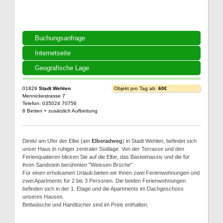
Buchungsanfrage
Internetseite
Geografische Lage
01829
Stadt Wehlen
Objekt pro Tag ab:
60€
Mennickestrasse 7
Telefon: 035024 70756
8 Betten + zusätzlich Aufbettung
Direkt am Ufer der Elbe (am
Elberadweg
) in Stadt Wehlen, befindet sich
unser Haus in ruhiger zentraler Südlage. Von der Terrasse und den
Ferienquatieren blicken Sie auf die Elbe, das Basteimassiv und die für
ihren Sandstein berühmten "Weissen Brüche".
Für einen erholsamen Urlaub bieten wir Ihnen zwei Ferienwohnungen und
zwei Apartments für 2 bis 3 Personen. Die beiden Ferienwohnungen
befinden sich in der 1. Etage und die Apartments im Dachgeschoss
unseres Hauses.
Bettwäsche und Handtücher sind im Preis enthalten.