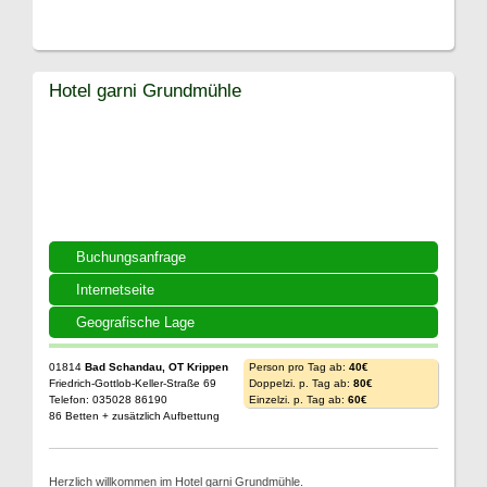
Hotel garni Grundmühle
Buchungsanfrage
Internetseite
Geografische Lage
01814
Bad Schandau, OT Krippen
Person pro Tag ab:
40€
Friedrich-Gottlob-Keller-Straße 69
Doppelzi. p. Tag ab:
80€
Telefon: 035028 86190
Einzelzi. p. Tag ab:
60€
86 Betten + zusätzlich Aufbettung
Herzlich willkommen im Hotel garni Grundmühle.