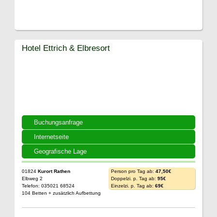
Hotel Ettrich & Elbresort
Buchungsanfrage
Internetseite
Geografische Lage
01824
Kurort Rathen
Person pro Tag ab:
47,50€
Elbweg 2
Doppelzi. p. Tag ab:
95€
Telefon: 035021 68524
Einzelzi. p. Tag ab:
69€
104 Betten + zusätzlich Aufbettung