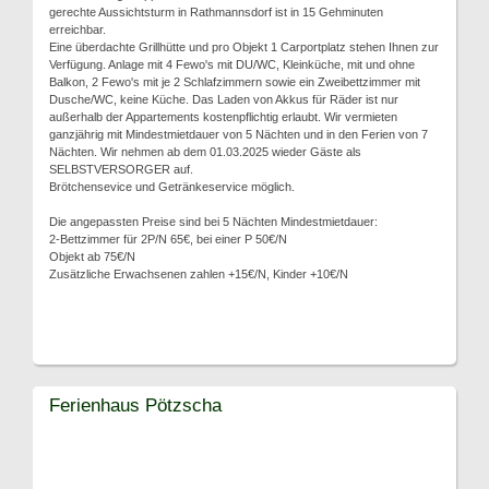
gerechte Aussichtsturm in Rathmannsdorf ist in 15 Gehminuten
erreichbar.
Eine überdachte Grillhütte und pro Objekt 1 Carportplatz stehen Ihnen zur
Verfügung. Anlage mit 4 Fewo's mit DU/WC, Kleinküche, mit und ohne
Balkon, 2 Fewo's mit je 2 Schlafzimmern sowie ein Zweibettzimmer mit
Dusche/WC, keine Küche. Das Laden von Akkus für Räder ist nur
außerhalb der Appartements kostenpflichtig erlaubt. Wir vermieten
ganzjährig mit Mindestmietdauer von 5 Nächten und in den Ferien von 7
Nächten. Wir nehmen ab dem 01.03.2025 wieder Gäste als
SELBSTVERSORGER auf.
Brötchensevice und Getränkeservice möglich.
Die angepassten Preise sind bei 5 Nächten Mindestmietdauer:
2-Bettzimmer für 2P/N 65€, bei einer P 50€/N
Objekt ab 75€/N
Zusätzliche Erwachsenen zahlen +15€/N, Kinder +10€/N
Ferienhaus Pötzscha