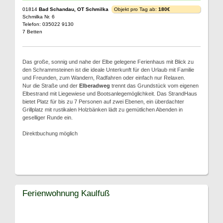
01814
Bad Schandau, OT Schmilka
Objekt pro Tag ab:
180€
Schmilka Nr. 6
Telefon: 035022 9130
7 Betten
Das große, sonnig und nahe der Elbe gelegene Ferienhaus mit Blick zu
den Schrammsteinen ist die ideale Unterkunft für den Urlaub mit Familie
und Freunden, zum Wandern, Radfahren oder einfach nur Relaxen.
Nur die Straße und der
Elberadweg
trennt das Grundstück vom eigenen
Elbestrand mit Liegewiese und Bootsanlegemöglichkeit. Das StrandHaus
bietet Platz für bis zu 7 Personen auf zwei Ebenen, ein überdachter
Grillplatz mit rustikalen Holzbänken lädt zu gemütlichen Abenden in
geselliger Runde ein.
Direktbuchung möglich
Ferienwohnung Kaulfuß