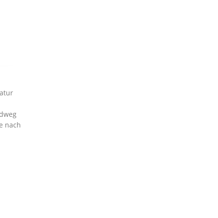
atur
adweg
ze nach