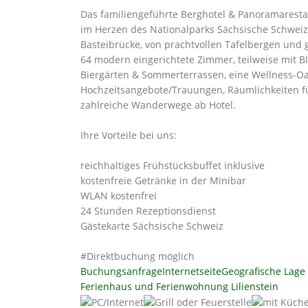
Das familiengeführte Berghotel & Panoramarestaur
im Herzen des Nationalparks Sächsische Schwei
Basteibrücke, von prachtvollen Tafelbergen und g
64 modern eingerichtete Zimmer, teilweise mit Bl
Biergärten & Sommerterrassen, eine Wellness-O
Hochzeitsangebote/Trauungen, Räumlichkeiten fü
zahlreiche Wanderwege ab Hotel.
Ihre Vorteile bei uns:
reichhaltiges Frühstücksbuffet inklusive
kostenfreie Getränke in der Minibar
WLAN kostenfrei
24 Stunden Rezeptionsdienst
Gästekarte Sächsische Schweiz
#Direktbuchung möglich
Buchungsanfrage
Internetseite
Geografische Lage
Ferienhaus und Ferienwohnung Lilienstein