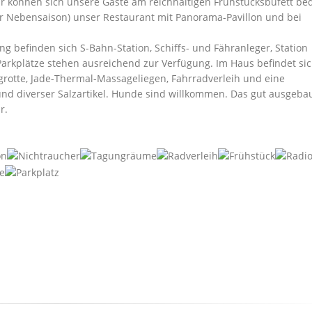
hr können sich unsere Gäste am reichhaltigen Frühstücksbufett be
der Nebensaison) unser Restaurant mit Panorama-Pavillon und bei
g befinden sich S-Bahn-Station, Schiffs- und Fähranleger, Station
arkplätze stehen ausreichend zur Verfügung. Im Haus befindet sic
grotte, Jade-Thermal-Massageliegen, Fahrradverleih und eine
und diverser Salzartikel. Hunde sind willkommen. Das gut ausgeba
r.