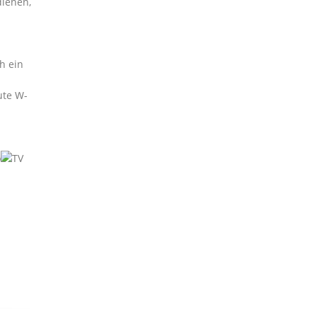
dienen,
h ein
ute W-