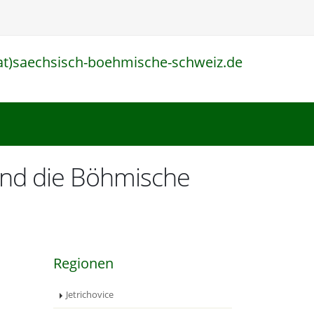
at)saechsisch-boehmische-schweiz.de
l
 und die Böhmische
Regionen
Jetrichovice