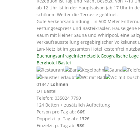
Rezeption ist Tag und Nacht besetzt. Von 7-10 U
ab 12 Uhr ist in der Hauptsaison (ab 17 Uhr in 
schönem Wetter die Terrasse geöffnet.
Gute Verkehrsanbindung - in 500 Meter Entfernun
Festungsexpress und Basteikraxler. Hauseigene P
Raum mit kleiner Sauna und Whirlpool, eine Salz
Verkaufsausstellung erzgebirgischer Volkskunst 
Lan-Netz ist im gesamten Hotel kostenfrei nutzba
Buchungsanfrage
Internetseite
Geografische Lage
Berghotel Bastei
01847
Lohmen
OT Bastei
Telefon: 035024 7790
124 Betten + zusätzlich Aufbettung
Person pro Tag ab:
66€
Doppelzi. p. Tag ab:
132€
Einzelzi. p. Tag ab:
93€