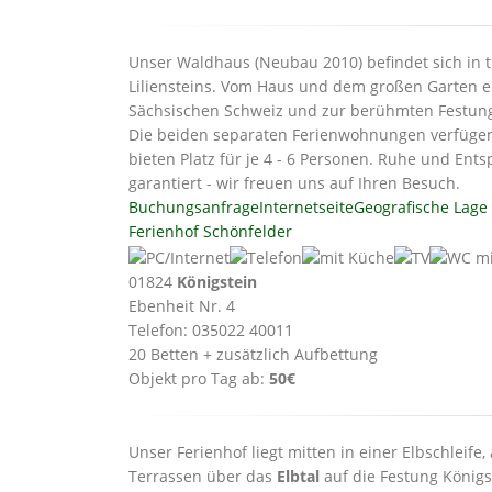
Unser Waldhaus (Neubau 2010) befindet sich in 
Liliensteins. Vom Haus und dem großen Garten erö
Sächsischen Schweiz und zur berühmten Festung 
Die beiden separaten Ferienwohnungen verfügen
bieten Platz für je 4 - 6 Personen. Ruhe und En
garantiert - wir freuen uns auf Ihren Besuch.
Buchungsanfrage
Internetseite
Geografische Lage
Ferienhof Schönfelder
01824
Königstein
Ebenheit Nr. 4
Telefon: 035022 40011
20 Betten + zusätzlich Aufbettung
Objekt pro Tag ab:
50€
Unser Ferienhof liegt mitten in einer Elbschleif
Terrassen über das
Elbtal
auf die Festung Königst