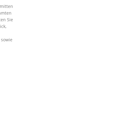
 mitten
ühmten
ten Sie
ick,
 sowie