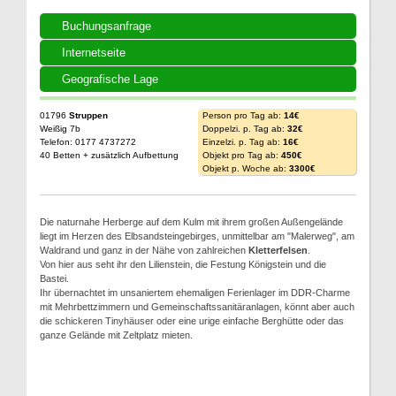
Buchungsanfrage
Internetseite
Geografische Lage
01796
Struppen
Person pro Tag ab:
14€
Weißig 7b
Doppelzi. p. Tag ab:
32€
Telefon: 0177 4737272
Einzelzi. p. Tag ab:
16€
40 Betten + zusätzlich Aufbettung
Objekt pro Tag ab:
450€
Objekt p. Woche ab:
3300€
Die naturnahe Herberge auf dem Kulm mit ihrem großen Außengelände
liegt im Herzen des Elbsandsteingebirges, unmittelbar am "Malerweg", am
Waldrand und ganz in der Nähe von zahlreichen
Kletterfelsen
.
Von hier aus seht ihr den Lilienstein, die Festung Königstein und die
Bastei.
Ihr übernachtet im unsaniertem ehemaligen Ferienlager im DDR-Charme
mit Mehrbettzimmern und Gemeinschaftssanitäranlagen, könnt aber auch
die schickeren Tinyhäuser oder eine urige einfache Berghütte oder das
ganze Gelände mit Zeltplatz mieten.