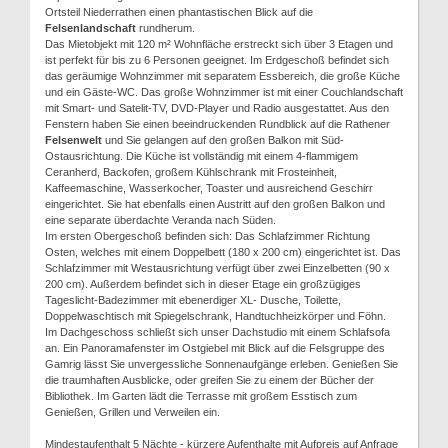
Ortsteil Niederrathen einen phantastischen Blick auf die
Felsenlandschaft
rundherum.
Das Mietobjekt mit 120 m² Wohnfläche erstreckt sich über 3 Etagen und
ist perfekt für bis zu 6 Personen geeignet. Im Erdgeschoß befindet sich
das geräumige Wohnzimmer mit separatem Essbereich, die große Küche
und ein Gäste-WC. Das große Wohnzimmer ist mit einer Couchlandschaft
mit Smart- und Satelit-TV, DVD-Player und Radio ausgestattet. Aus den
Fenstern haben Sie einen beeindruckenden Rundblick auf die Rathener
Felsenwelt
und Sie gelangen auf den großen Balkon mit Süd-
Ostausrichtung. Die Küche ist vollständig mit einem 4-flammigem
Ceranherd, Backofen, großem Kühlschrank mit Frosteinheit,
Kaffeemaschine, Wasserkocher, Toaster und ausreichend Geschirr
eingerichtet. Sie hat ebenfalls einen Austritt auf den großen Balkon und
eine separate überdachte Veranda nach Süden.
Im ersten Obergeschoß befinden sich: Das Schlafzimmer Richtung
Osten, welches mit einem Doppelbett (180 x 200 cm) eingerichtet ist. Das
Schlafzimmer mit Westausrichtung verfügt über zwei Einzelbetten (90 x
200 cm). Außerdem befindet sich in dieser Etage ein großzügiges
Tageslicht-Badezimmer mit ebenerdiger XL- Dusche, Toilette,
Doppelwaschtisch mit Spiegelschrank, Handtuchheizkörper und Föhn.
Im Dachgeschoss schließt sich unser Dachstudio mit einem Schlafsofa
an. Ein Panoramafenster im Ostgiebel mit Blick auf die Felsgruppe des
Gamrig lässt Sie unvergessliche Sonnenaufgänge erleben. Genießen Sie
die traumhaften Ausblicke, oder greifen Sie zu einem der Bücher der
Bibliothek. Im Garten lädt die Terrasse mit großem Esstisch zum
Genießen, Grillen und Verweilen ein.
Mindestaufenthalt 5 Nächte - kürzere Aufenthalte mit Aufpreis auf Anfrage