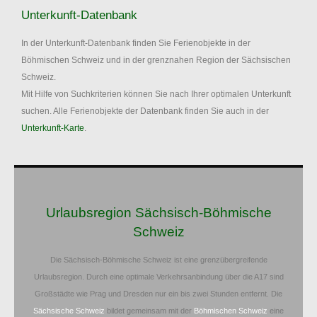
Unterkunft-Datenbank
In der Unterkunft-Datenbank finden Sie Ferienobjekte in der
Böhmischen Schweiz und in der grenznahen Region der Sächsischen
Schweiz.
Mit Hilfe von Suchkriterien können Sie nach Ihrer optimalen Unterkunft
suchen. Alle Ferienobjekte der Datenbank finden Sie auch in der
Unterkunft-Karte
.
Urlaubsregion Sächsisch-Böhmische
Schweiz
Die Sächsisch-Böhmische Schweiz ist eine grenzübergreifende
Urlaubsregion. Durch eine optimale Verkehrsanbindung über die A17 sind
Großstädte wie Prag und Dresden nur ein bis zwei Stunden entfernt. Die
Sächsische Schweiz
bildet gemeinsam mit der
Böhmischen Schweiz
eine