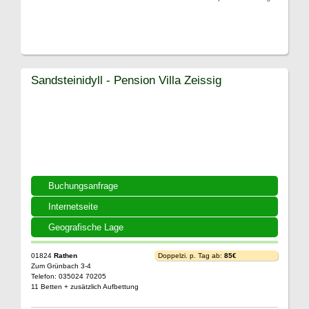
Sandsteinidyll - Pension Villa Zeissig
Buchungsanfrage
Internetseite
Geografische Lage
01824
Rathen
Doppelzi. p. Tag ab:
85€
Zum Grünbach 3-4
Telefon: 035024 70205
11 Betten + zusätzlich Aufbettung