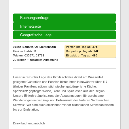
Buchungsanfrage
Internetseite
Geografische Lage
01855
Sebnitz, OT Lichtenhain
Person pro Tag ab:
37€
Kirnitzschtalstr. 11
Doppelzi. p. Tag ab:
74€
Telefon: 035971 53733
Einzelzi. p. Tag ab:
48€
20 Betten + zusätzlich Aufbettung
Unser in reizvoller Lage des Kirnitzschtales direkt am Wasserfall
gelegene Gaststätte und Pension bietet Ihnen in bewährter über 117-
jähriger Familientradition: sächsische, gutbürgerliche Küche.
Spezialität: gepflegte Weine, Biere und Spirituosen aus der Region.
Unsere Einkehrstätte ist zentraler Ausgangspunkt für geruhsame
Wanderungen in die Berg- und
Felsenwelt
der hinteren Sächsischen
Schweiz. Wir sind auch erreichbar mit der historischen Kirnitzschtalbahn
bis zur Endstation.
Direktbuchung möglich