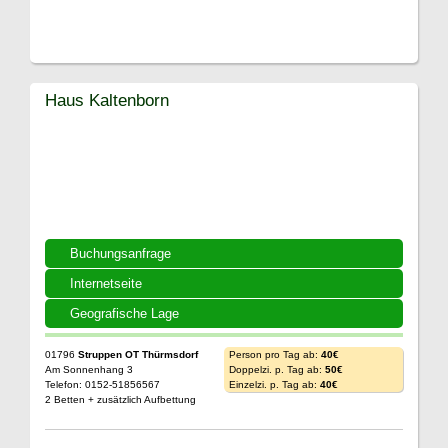
Haus Kaltenborn
Buchungsanfrage
Internetseite
Geografische Lage
01796
Struppen OT Thürmsdorf
Person pro Tag ab:
40€
Am Sonnenhang 3
Doppelzi. p. Tag ab:
50€
Telefon: 0152-51856567
Einzelzi. p. Tag ab:
40€
2 Betten + zusätzlich Aufbettung