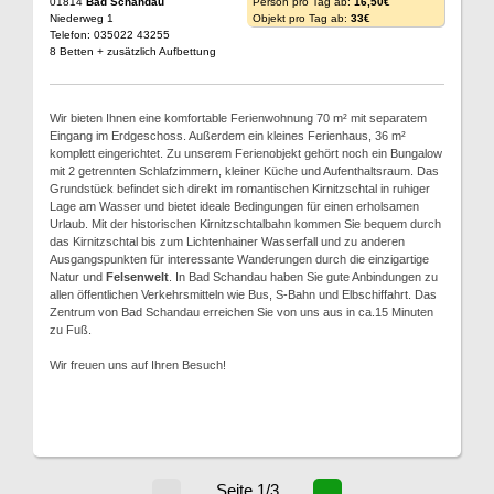
01814
Bad Schandau
Person pro Tag ab:
16,50€
Niederweg 1
Objekt pro Tag ab:
33€
Telefon: 035022 43255
8 Betten + zusätzlich Aufbettung
Wir bieten Ihnen eine komfortable Ferienwohnung 70 m² mit separatem
Eingang im Erdgeschoss. Außerdem ein kleines Ferienhaus, 36 m²
komplett eingerichtet. Zu unserem Ferienobjekt gehört noch ein Bungalow
mit 2 getrennten Schlafzimmern, kleiner Küche und Aufenthaltsraum. Das
Grundstück befindet sich direkt im romantischen Kirnitzschtal in ruhiger
Lage am Wasser und bietet ideale Bedingungen für einen erholsamen
Urlaub. Mit der historischen Kirnitzschtalbahn kommen Sie bequem durch
das Kirnitzschtal bis zum Lichtenhainer Wasserfall und zu anderen
Ausgangspunkten für interessante Wanderungen durch die einzigartige
Natur und
Felsenwelt
. In Bad Schandau haben Sie gute Anbindungen zu
allen öffentlichen Verkehrsmitteln wie Bus, S-Bahn und Elbschiffahrt. Das
Zentrum von Bad Schandau erreichen Sie von uns aus in ca.15 Minuten
zu Fuß.
Wir freuen uns auf Ihren Besuch!
Seite 1/3