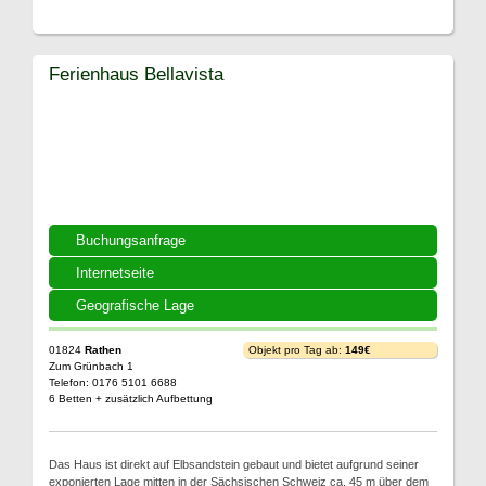
Ferienhaus Bellavista
Buchungsanfrage
Internetseite
Geografische Lage
01824
Rathen
Objekt pro Tag ab:
149€
Zum Grünbach 1
Telefon: 0176 5101 6688
6 Betten + zusätzlich Aufbettung
Das Haus ist direkt auf Elbsandstein gebaut und bietet aufgrund seiner
exponierten Lage mitten in der Sächsischen Schweiz ca. 45 m über dem