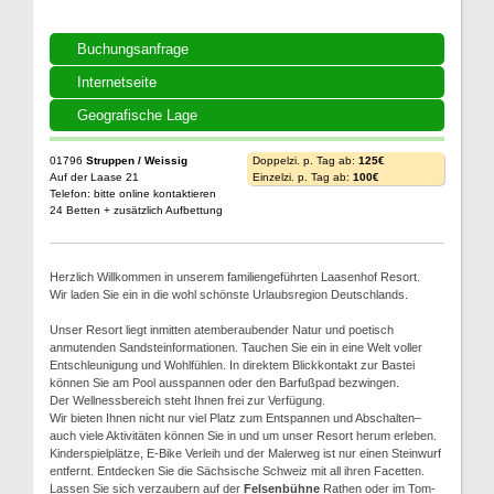
Buchungsanfrage
Internetseite
Geografische Lage
01796
Struppen / Weissig
Doppelzi. p. Tag ab:
125€
Auf der Laase 21
Einzelzi. p. Tag ab:
100€
Telefon: bitte online kontaktieren
24 Betten + zusätzlich Aufbettung
Herzlich Willkommen in unserem familiengeführten Laasenhof Resort.
Wir laden Sie ein in die wohl schönste Urlaubsregion Deutschlands.
Unser Resort liegt inmitten atemberaubender Natur und poetisch
anmutenden Sandsteinformationen. Tauchen Sie ein in eine Welt voller
Entschleunigung und Wohlfühlen. In direktem Blickkontakt zur Bastei
können Sie am Pool ausspannen oder den Barfußpad bezwingen.
Der Wellnessbereich steht Ihnen frei zur Verfügung.
Wir bieten Ihnen nicht nur viel Platz zum Entspannen und Abschalten–
auch viele Aktivitäten können Sie in und um unser Resort herum erleben.
Kinderspielplätze, E-Bike Verleih und der Malerweg ist nur einen Steinwurf
entfernt. Entdecken Sie die Sächsische Schweiz mit all ihren Facetten.
Lassen Sie sich verzaubern auf der
Felsenbühne
Rathen oder im Tom-