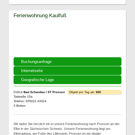
Ferienwohnung Kaulfuß
Buchungsanfrage
Internetseite
Geografische Lage
01814
Bad Schandau / ST Prossen
Objekt pro Tag ab:
60€
Talstraße 15a
Telefon: 035022 43324
3 Betten
Wir laden Sie herzlich ein in unsere Ferienwohnung nach Prossen an der
Elbe in der Sächsischen Schweiz. Unsere Ferienwohnung liegt am
Elberadweg, am Fuße des Lilienstein. Prossen ist ein idealer