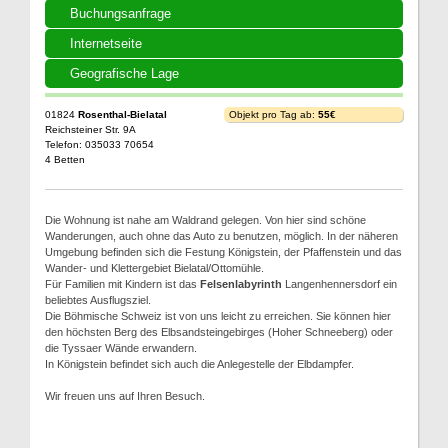
Buchungsanfrage
Internetseite
Geografische Lage
01824
Rosenthal-Bielatal
Objekt pro Tag ab:
55€
Reichsteiner Str. 9A
Telefon: 035033 70654
4 Betten
Die Wohnung ist nahe am Waldrand gelegen. Von hier sind schöne
Wanderungen, auch ohne das Auto zu benutzen, möglich. In der näheren
Umgebung befinden sich die Festung Königstein, der Pfaffenstein und das
Wander- und Klettergebiet Bielatal/Ottomühle.
Für Familien mit Kindern ist das
Felsenlabyrinth
Langenhennersdorf ein
beliebtes Ausflugsziel.
Die Böhmische Schweiz ist von uns leicht zu erreichen. Sie können hier
den höchsten Berg des Elbsandsteingebirges (Hoher Schneeberg) oder
die Tyssaer Wände erwandern.
In Königstein befindet sich auch die Anlegestelle der Elbdampfer.
Wir freuen uns auf Ihren Besuch.