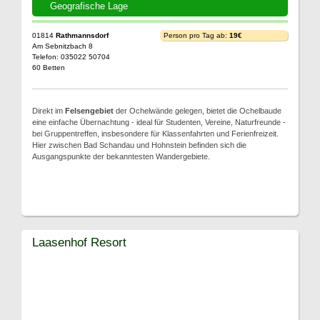
Geografische Lage
01814
Rathmannsdorf
Person pro Tag ab:
19€
Am Sebnitzbach 8
Telefon: 035022 50704
60 Betten
Direkt im
Felsengebiet
der Ochelwände gelegen, bietet die Ochelbaude
eine einfache Übernachtung - ideal für Studenten, Vereine, Naturfreunde -
bei Gruppentreffen, insbesondere für Klassenfahrten und Ferienfreizeit.
Hier zwischen Bad Schandau und Hohnstein befinden sich die
Ausgangspunkte der bekanntesten Wandergebiete.
Laasenhof Resort