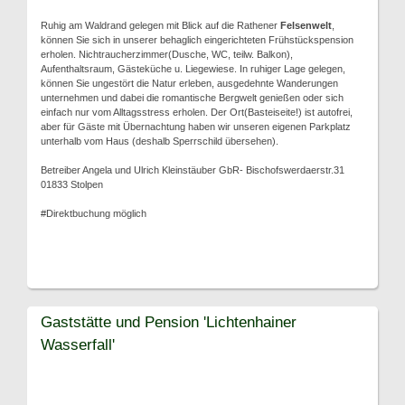
Ruhig am Waldrand gelegen mit Blick auf die Rathener
Felsenwelt
,
können Sie sich in unserer behaglich eingerichteten Frühstückspension
erholen. Nichtraucherzimmer(Dusche, WC, teilw. Balkon),
Aufenthaltsraum, Gästeküche u. Liegewiese. In ruhiger Lage gelegen,
können Sie ungestört die Natur erleben, ausgedehnte Wanderungen
unternehmen und dabei die romantische Bergwelt genießen oder sich
einfach nur vom Alltagsstress erholen. Der Ort(Basteiseite!) ist autofrei,
aber für Gäste mit Übernachtung haben wir unseren eigenen Parkplatz
unterhalb vom Haus (deshalb Sperrschild übersehen).
Betreiber Angela und Ulrich Kleinstäuber GbR- Bischofswerdaerstr.31
01833 Stolpen
#Direktbuchung möglich
Gaststätte und Pension 'Lichtenhainer
Wasserfall'