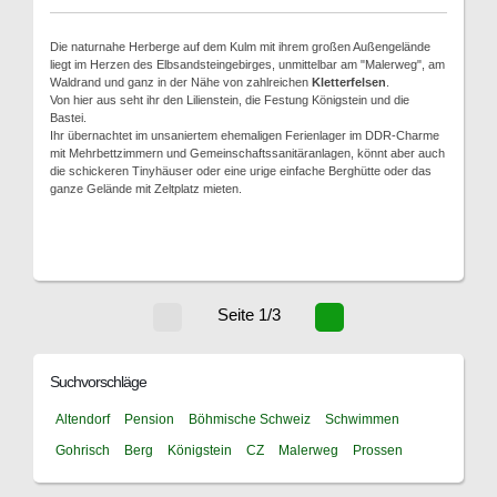
Die naturnahe Herberge auf dem Kulm mit ihrem großen Außengelände
liegt im Herzen des Elbsandsteingebirges, unmittelbar am "Malerweg", am
Waldrand und ganz in der Nähe von zahlreichen
Kletterfelsen
.
Von hier aus seht ihr den Lilienstein, die Festung Königstein und die
Bastei.
Ihr übernachtet im unsaniertem ehemaligen Ferienlager im DDR-Charme
mit Mehrbettzimmern und Gemeinschaftssanitäranlagen, könnt aber auch
die schickeren Tinyhäuser oder eine urige einfache Berghütte oder das
ganze Gelände mit Zeltplatz mieten.
Seite 1/3
Suchvorschläge
Altendorf
Pension
Böhmische Schweiz
Schwimmen
Gohrisch
Berg
Königstein
CZ
Malerweg
Prossen