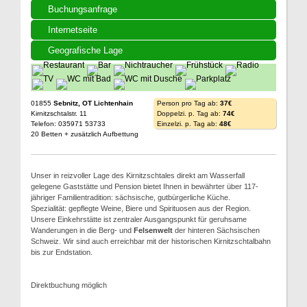
Buchungsanfrage
Internetseite
Geografische Lage
01855
Sebnitz, OT Lichtenhain
Person pro Tag ab:
37€
Kirnitzschtalstr. 11
Doppelzi. p. Tag ab:
74€
Telefon: 035971 53733
Einzelzi. p. Tag ab:
48€
20 Betten + zusätzlich Aufbettung
Unser in reizvoller Lage des Kirnitzschtales direkt am Wasserfall
gelegene Gaststätte und Pension bietet Ihnen in bewährter über 117-
jähriger Familientradition: sächsische, gutbürgerliche Küche.
Spezialität: gepflegte Weine, Biere und Spirituosen aus der Region.
Unsere Einkehrstätte ist zentraler Ausgangspunkt für geruhsame
Wanderungen in die Berg- und
Felsenwelt
der hinteren Sächsischen
Schweiz. Wir sind auch erreichbar mit der historischen Kirnitzschtalbahn
bis zur Endstation.
Direktbuchung möglich