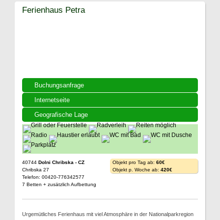
Ferienhaus Petra
Buchungsanfrage
Internetseite
Geografische Lage
40744
Dolni Chribska - CZ
Objekt pro Tag ab:
60€
Chribska 27
Objekt p. Woche ab:
420€
Telefon: 00420-776342577
7 Betten + zusätzlich Aufbettung
Urgemütliches Ferienhaus mit viel Atmosphäre in der Nationalparkregion