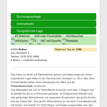
Buchungsanfrage
Internetseite
Geografische Lage
01824
Rathen
Objekt pro Tag ab:
149€
Zum Grünbach 1
Telefon: 0176 5101 6688
6 Betten + zusätzlich Aufbettung
Das Haus ist direkt auf Elbsandstein gebaut und bietet aufgrund seiner
exponierten Lage mitten in der Sächsischen Schweiz ca. 45 m über dem
Ortsteil Niederrathen einen phantastischen Blick auf die
Felsenlandschaft
rundherum.
Das Mietobjekt mit 120 m² Wohnfläche erstreckt sich über 3 Etagen und
ist perfekt für bis zu 6 Personen geeignet. Im Erdgeschoß befindet sich
das geräumige Wohnzimmer mit separatem Essbereich, die große Küche
und ein Gäste-WC. Das große Wohnzimmer ist mit einer Couchlandschaft
mit Smart- und Satelit-TV, DVD-Player und Radio ausgestattet. Aus den