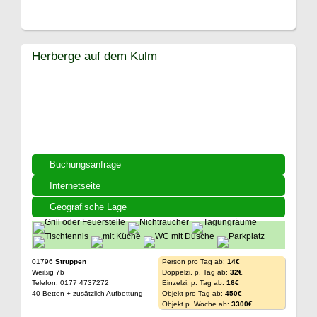
Herberge auf dem Kulm
Buchungsanfrage
Internetseite
Geografische Lage
01796
Struppen
Person pro Tag ab:
14€
Weißig 7b
Doppelzi. p. Tag ab:
32€
Telefon: 0177 4737272
Einzelzi. p. Tag ab:
16€
40 Betten + zusätzlich Aufbettung
Objekt pro Tag ab:
450€
Objekt p. Woche ab:
3300€