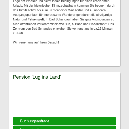
Lage am Wasser und bietet ideale Bedingungen für einen erholsamen
Urlaub. Mit der historischen Kirnitzschtalbahn kommen Sie bequem durch
das Kirnitzschtal bis zum Lichtenhainer Wasserfall und zu anderen
Ausgangspunkten für interessante Wanderungen durch die einzigartige
Natur und
Felsenwelt
. In Bad Schandau haben Sie gute Anbindungen zu
allen öffentlichen Verkehrsmitteln wie Bus, S-Bahn und Elbschiffahrt. Das
Zentrum von Bad Schandau erreichen Sie von uns aus in ca.15 Minuten
zu Fuß.
Wir freuen uns auf Ihren Besuch!
Pension 'Lug ins Land'
Buchungsanfrage