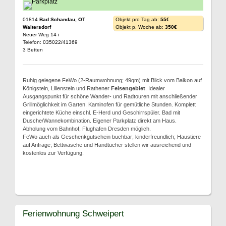
01814
Bad Schandau, OT
Objekt pro Tag ab:
55€
Waltersdorf
Objekt p. Woche ab:
350€
Neuer Weg 14 i
Telefon: 035022/41369
3 Betten
Ruhig gelegene FeWo (2-Raumwohnung; 49qm) mit Blick vom Balkon auf
Königstein, Lilienstein und Rathener
Felsengebiet
. Idealer
Ausgangspunkt für schöne Wander- und Radtouren mit anschließender
Grillmöglichkeit im Garten. Kaminofen für gemütliche Stunden. Komplett
eingerichtete Küche einschl. E-Herd und Geschirrspüler. Bad mit
Dusche/Wannekombination. Eigener Parkplatz direkt am Haus.
Abholung vom Bahnhof, Flughafen Dresden möglich.
FeWo auch als Geschenkgutschein buchbar; kinderfreundlich; Haustiere
auf Anfrage; Bettwäsche und Handtücher stellen wir ausreichend und
kostenlos zur Verfügung.
Ferienwohnung Schweipert