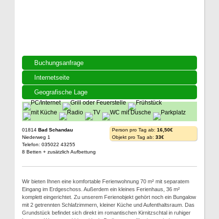
Buchungsanfrage
Internetseite
Geografische Lage
01814
Bad Schandau
Person pro Tag ab:
16,50€
Niederweg 1
Objekt pro Tag ab:
33€
Telefon: 035022 43255
8 Betten + zusätzlich Aufbettung
Wir bieten Ihnen eine komfortable Ferienwohnung 70 m² mit separatem
Eingang im Erdgeschoss. Außerdem ein kleines Ferienhaus, 36 m²
komplett eingerichtet. Zu unserem Ferienobjekt gehört noch ein Bungalow
mit 2 getrennten Schlafzimmern, kleiner Küche und Aufenthaltsraum. Das
Grundstück befindet sich direkt im romantischen Kirnitzschtal in ruhiger