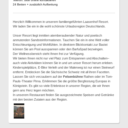
Telefon: bitte online kontaktieren
24 Betten + zusätzlich Aufbettung
Herzlich Willkommen in unserem familiengeführten Laasenhof Resort.
Wir laden Sie ein in die wohl schönste Urlaubsregion Deutschlands.
Unser Resort liegt inmitten atemberaubender Natur und poetisch
anmutenden Sandsteinformationen. Tauchen Sie ein in eine Welt voller
Entschleunigung und Wohlfühlen. In direktem Blickkontakt zur Bastei
können Sie am Pool ausspannen oder den Barfußpad bezwingen.
Der Wellnessbereich steht Ihnen frei zur Verfügung.
Wir bieten Ihnen nicht nur viel Platz zum Entspannen und Abschalten–
auch viele Aktivitäten können Sie in und um unser Resort herum erleben.
Kinderspielplätze, E-Bike Verleih und der Malerweg ist nur einen Steinwurf
entfernt. Entdecken Sie die Sächsische Schweiz mit all ihren Facetten.
Lassen Sie sich verzaubern auf der
Felsenbühne
Rathen oder im Tom-
Pauls-Theater Pirna. Erklimmen Sie die größte Bergfestung Europas in
Königstein. Es gibt so viele Erlebnisse in unserer Region, die wir Ihnen
gern ans Herz legen möchten.
In unserem Restaurant finden Sie ausgezeichnete Speisen und Getränke
mit den besten Zutaten aus der Region.