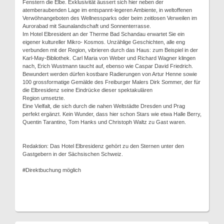
Fenstern die Elbe. Exklusivität äussert sich hier neben der
atemberaubenden Lage im entspannt-legeren Ambiente, in weltoffenen
Verwöhnangeboten des Wellnessparks oder beim zeitlosen Verweilen im
Aurorabad mit Saunalandschaft und Sonnenterrasse.
Im Hotel Elbresident an der Therme Bad Schandau erwartet Sie ein
eigener kultureller Mikro- Kosmos. Unzählige Geschichten, alle eng
verbunden mit der Region, vibrieren durch das Haus: zum Beispiel in der
Karl-May-Bibliothek. Carl Maria von Weber und Richard Wagner klingen
nach, Erich Wustmann taucht auf, ebenso wie Caspar David Friedrich.
Bewundert werden dürfen kostbare Radierungen von Artur Henne sowie
100 grossformatige Gemälde des Freiburger Malers Dirk Sommer, der für
die Elbresidenz seine Eindrücke dieser spektakulären
Region umsetzte.
Eine Vielfalt, die sich durch die nahen Weltstädte Dresden und Prag
perfekt ergänzt. Kein Wunder, dass hier schon Stars wie etwa Halle Berry,
Quentin Tarantino, Tom Hanks und Christoph Waltz zu Gast waren.
Redaktion: Das Hotel Elbresidenz gehört zu den Sternen unter den
Gastgebern in der Sächsischen Schweiz.
#Direktbuchung möglich