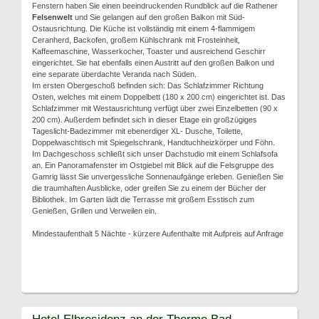
Fenstern haben Sie einen beeindruckenden Rundblick auf die Rathener
Felsenwelt
und Sie gelangen auf den großen Balkon mit Süd-
Ostausrichtung. Die Küche ist vollständig mit einem 4-flammigem
Ceranherd, Backofen, großem Kühlschrank mit Frosteinheit,
Kaffeemaschine, Wasserkocher, Toaster und ausreichend Geschirr
eingerichtet. Sie hat ebenfalls einen Austritt auf den großen Balkon und
eine separate überdachte Veranda nach Süden.
Im ersten Obergeschoß befinden sich: Das Schlafzimmer Richtung
Osten, welches mit einem Doppelbett (180 x 200 cm) eingerichtet ist. Das
Schlafzimmer mit Westausrichtung verfügt über zwei Einzelbetten (90 x
200 cm). Außerdem befindet sich in dieser Etage ein großzügiges
Tageslicht-Badezimmer mit ebenerdiger XL- Dusche, Toilette,
Doppelwaschtisch mit Spiegelschrank, Handtuchheizkörper und Föhn.
Im Dachgeschoss schließt sich unser Dachstudio mit einem Schlafsofa
an. Ein Panoramafenster im Ostgiebel mit Blick auf die Felsgruppe des
Gamrig lässt Sie unvergessliche Sonnenaufgänge erleben. Genießen Sie
die traumhaften Ausblicke, oder greifen Sie zu einem der Bücher der
Bibliothek. Im Garten lädt die Terrasse mit großem Esstisch zum
Genießen, Grillen und Verweilen ein.
Mindestaufenthalt 5 Nächte - kürzere Aufenthalte mit Aufpreis auf Anfrage