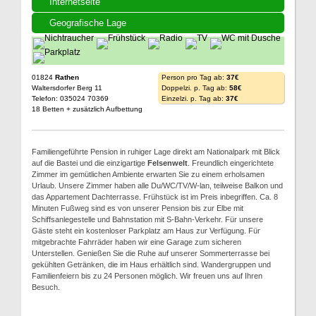
Internetseite
Geografische Lage
01824
Rathen
Person pro Tag ab:
37€
Waltersdorfer Berg 11
Doppelzi. p. Tag ab:
58€
Telefon: 035024 70369
Einzelzi. p. Tag ab:
37€
18 Betten + zusätzlich Aufbettung
Familiengeführte Pension in ruhiger Lage direkt am Nationalpark mit Blick
auf die Bastei und die einzigartige
Felsenwelt
. Freundlich eingerichtete
Zimmer im gemütlichen Ambiente erwarten Sie zu einem erholsamen
Urlaub. Unsere Zimmer haben alle Du/WC/TV/W-lan, teilweise Balkon und
das Appartement Dachterrasse. Frühstück ist im Preis inbegriffen. Ca. 8
Minuten Fußweg sind es von unserer Pension bis zur Elbe mit
Schiffsanlegestelle und Bahnstation mit S-Bahn-Verkehr. Für unsere
Gäste steht ein kostenloser Parkplatz am Haus zur Verfügung. Für
mitgebrachte Fahrräder haben wir eine Garage zum sicheren
Unterstellen. Genießen Sie die Ruhe auf unserer Sommerterrasse bei
gekühlten Getränken, die im Haus erhältlich sind. Wandergruppen und
Familienfeiern bis zu 24 Personen möglich. Wir freuen uns auf Ihren
Besuch.