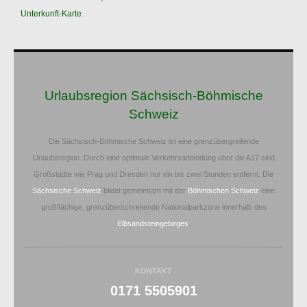
Unterkunft-Karte
.
Urlaubsregion Sächsisch-Böhmische
Schweiz
Die Sächsisch-Böhmische Schweiz ist eine grenzübergreifende
Urlaubsregion. Durch eine optimale Verkehrsanbindung über die A17 sind
Großstädte wie Prag und Dresden nur ein bis zwei Stunden entfernt. Die
Sächsische Schweiz
bildet gemeinsam mit der
Böhmischen Schweiz
eine
großflächige, grenzüberschreitende Nationalparkzone innerhalb des
Elbsandsteingebirges
.
KONTAKT
0171 5505901