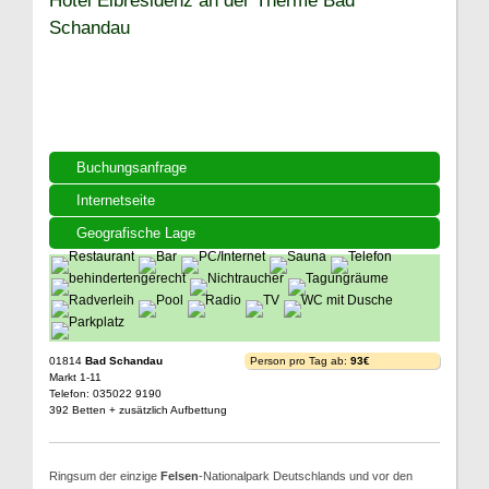
Hotel Elbresidenz an der Therme Bad
Schandau
Buchungsanfrage
Internetseite
Geografische Lage
01814
Bad Schandau
Person pro Tag ab:
93€
Markt 1-11
Telefon: 035022 9190
392 Betten + zusätzlich Aufbettung
Ringsum der einzige
Felsen
-Nationalpark Deutschlands und vor den