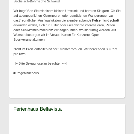
Sächsisch-Böhmische Schweiz!
Wir begrüßen Sie mit einem kleinen Umtrunk und beraten Sie gern. Ob Sie
auf abenteuerlichen Klettertouren oder gemütlichen Wanderungen zu
gastfreundlichen Ausflugslokalen die atemberaubende
Felsenlandschaft
erkunden wollen, sich für Kultur oder Geschichte interessieren, Reiten
oder Schwimmen möchten: Wir sagen Ihnen, wo sie fündig werden. Auf
Wunsch besorgen wir im Voraus Karten für Konzerte, Oper,
Sportveranstaltungen...
Nicht im Preis enthalten ist der Stromverbrauch. Wir berechnen 30 Cent
pro Kwh.
!!!--Bitte Belegungsplan beachten ---!!!
#Umgebindehaus
Ferienhaus Bellavista