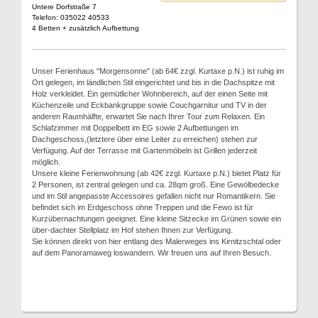
Untere Dorfstraße 7
Telefon: 035022 40533
4 Betten + zusätzlich Aufbettung
Unser Ferienhaus "Morgensonne" (ab 64€ zzgl. Kurtaxe p.N.) ist ruhig im
Ort gelegen, im ländlichen Stil eingerichtet und bis in die Dachspitze mit
Holz verkleidet. Ein gemütlicher Wohnbereich, auf der einen Seite mit
Küchenzeile und Eckbankgruppe sowie Couchgarnitur und TV in der
anderen Raumhälfte, erwartet Sie nach Ihrer Tour zum Relaxen. Ein
Schlafzimmer mit Doppelbett im EG sowie 2 Aufbettungen im
Dachgeschoss,(letztere über eine Leiter zu erreichen) stehen zur
Verfügung. Auf der Terrasse mit Gartenmöbeln ist Grillen jederzeit
möglich.
Unsere kleine Ferienwohnung (ab 42€ zzgl. Kurtaxe p.N.) bietet Platz für
2 Personen, ist zentral gelegen und ca. 28qm groß. Eine Gewölbedecke
und im Stil angepasste Accessoires gefallen nicht nur Romantikern. Sie
befindet sich im Erdgeschoss ohne Treppen und die Fewo ist für
Kurzübernachtungen geeignet. Eine kleine Sitzecke im Grünen sowie ein
über-dachter Stellplatz im Hof stehen Ihnen zur Verfügung.
Sie können direkt von hier entlang des Malerweges ins Kirnitzschtal oder
auf dem Panoramaweg loswandern. Wir freuen uns auf Ihren Besuch.