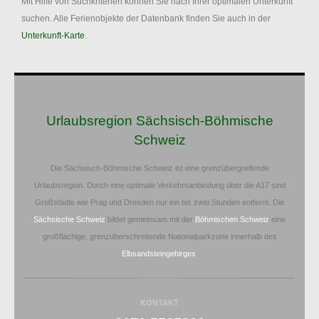
Mit Hilfe von Suchkriterien können Sie nach Ihrer optimalen Unterkunft
suchen. Alle Ferienobjekte der Datenbank finden Sie auch in der
Unterkunft-Karte
.
Urlaubsregion Sächsisch-Böhmische
Schweiz
Die Sächsisch-Böhmische Schweiz ist eine grenzübergreifende
Urlaubsregion. Durch eine optimale Verkehrsanbindung über die A17 sind
Großstädte wie Prag und Dresden nur ein bis zwei Stunden entfernt. Die
Sächsische Schweiz
bildet gemeinsam mit der
Böhmischen Schweiz
eine
großflächige, grenzüberschreitende Nationalparkzone innerhalb des
Elbsandsteingebirges
.
KONTAKT