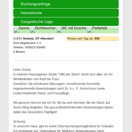
Buchungsanfrage
Internetseite
Geografische Lage
01855
Sebnitz, OT Altendorf
Person pro Tag ab:
50€
Zum Hegebusch 1 a
Telefon: 035022-50480
0 Betten
Liebe Gäste,
in meinem Hauseigenen Studio "Villa der Sinne" dreht sich alles um Ihr
Wohlbefinden von Kopf bis Fuss.
Genießen Sie erholsame Massagen, verwöhnende Kosmetik,
regenerierende Anwendungen nach Dr. h.c. P. Jentschura sowie
kraftschöpfende Hand- und Fusspflege.
Mit ganzem Herzen bin ich für Sie da und möchten Sie ein Stück auf
Ihrem Weg begleiten. Die gesundheitsfördernden Anwendungen bieten
dabei das besondere Highlight!
Achtung:
In unserem Haus gibt es keine Übernachtungsmöglichkeit für Urlauber.
Ich empfange nur Tagesgäste für Wellness-Anwendungen nach