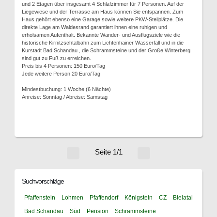
und 2 Etagen über insgesamt 4 Schlafzimmer für 7 Personen. Auf der
Liegewiese und der Terrasse am Haus können Sie entspannen. Zum
Haus gehört ebenso eine Garage sowie weitere PKW-Stellplätze. Die
direkte Lage am Waldesrand garantiert ihnen eine ruhigen und
erholsamen Aufenthalt. Bekannte Wander- und Ausflugsziele wie die
historische Kirnitzschtalbahn zum Lichtenhainer Wasserfall und in die
Kurstadt Bad Schandau , die Schrammsteine und der Große Winterberg
sind gut zu Fuß zu erreichen.
Preis bis 4 Personen: 150 Euro/Tag
Jede weitere Person 20 Euro/Tag
Mindestbuchung: 1 Woche (6 Nächte)
Anreise: Sonntag / Abreise: Samstag
Seite 1/1
Suchvorschläge
Pfaffenstein
Lohmen
Pfaffendorf
Königstein
CZ
Bielatal
Bad Schandau
Süd
Pension
Schrammsteine