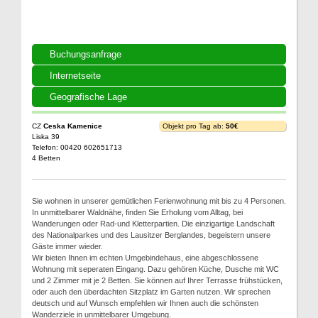
Buchungsanfrage
Internetseite
Geografische Lage
CZ
Ceska Kamenice
Objekt pro Tag ab:
50€
Liska 39
Telefon: 00420 602651713
4 Betten
Sie wohnen in unserer gemütlichen Ferienwohnung mit bis zu 4 Personen.
In unmittelbarer Waldnähe, finden Sie Erholung vom Alltag, bei
Wanderungen oder Rad-und Kletterpartien. Die einzigartige Landschaft
des Nationalparkes und des Lausitzer Berglandes, begeistern unsere
Gäste immer wieder.
Wir bieten Ihnen im echten Umgebindehaus, eine abgeschlossene
Wohnung mit seperaten Eingang. Dazu gehören Küche, Dusche mit WC
und 2 Zimmer mit je 2 Betten. Sie können auf Ihrer Terrasse frühstücken,
oder auch den überdachten Sitzplatz im Garten nutzen. Wir sprechen
deutsch und auf Wunsch empfehlen wir Ihnen auch die schönsten
Wanderziele in unmittelbarer Umgebung.