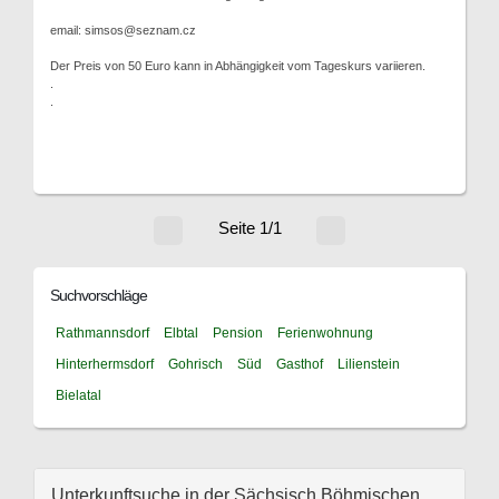
email: simsos@seznam.cz
Der Preis von 50 Euro kann in Abhängigkeit vom Tageskurs variieren.
.
.
Seite 1/1
Suchvorschläge
Rathmannsdorf
Elbtal
Pension
Ferienwohnung
Hinterhermsdorf
Gohrisch
Süd
Gasthof
Lilienstein
Bielatal
Unterkunftsuche in der Sächsisch Böhmischen