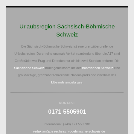
Urlaubsregion Sächsisch-Böhmische
Schweiz
Die Sächsisch-Böhmische Schweiz ist eine grenzübergreifende
Urlaubsregion. Durch eine optimale Verkehrsanbindung über die A17 sind
Großstädte wie Prag und Dresden nur ein bis zwei Stunden entfernt. Die
Sächsische Schweiz
bildet gemeinsam mit der
Böhmischen Schweiz
eine
großflächige, grenzüberschreitende Nationalparkzone innerhalb des
Elbsandsteingebirges
.
KONTAKT
0171 5505901
International: (+49) 171 5505901
redaktion(at)saechsisch-boehmische-schweiz.de