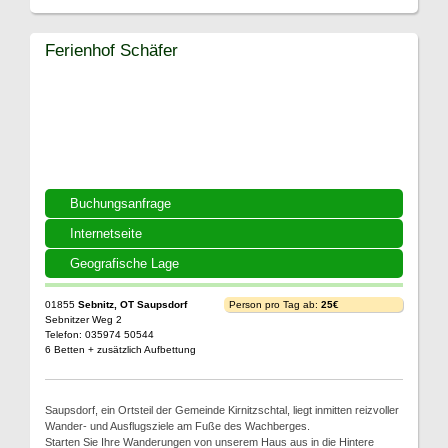
Ferienhof Schäfer
Buchungsanfrage
Internetseite
Geografische Lage
01855
Sebnitz, OT Saupsdorf
Person pro Tag ab:
25€
Sebnitzer Weg 2
Telefon: 035974 50544
6 Betten + zusätzlich Aufbettung
Saupsdorf, ein Ortsteil der Gemeinde Kirnitzschtal, liegt inmitten reizvoller
Wander- und Ausflugsziele am Fuße des Wachberges.
Starten Sie Ihre Wanderungen von unserem Haus aus in die Hintere