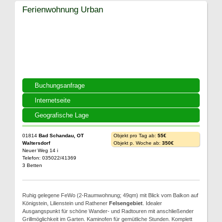
Ferienwohnung Urban
Buchungsanfrage
Internetseite
Geografische Lage
01814
Bad Schandau, OT
Objekt pro Tag ab:
55€
Waltersdorf
Objekt p. Woche ab:
350€
Neuer Weg 14 i
Telefon: 035022/41369
3 Betten
Ruhig gelegene FeWo (2-Raumwohnung; 49qm) mit Blick vom Balkon auf
Königstein, Lilienstein und Rathener
Felsengebiet
. Idealer
Ausgangspunkt für schöne Wander- und Radtouren mit anschließender
Grillmöglichkeit im Garten. Kaminofen für gemütliche Stunden. Komplett