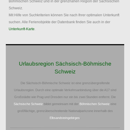
Böhmischen Schweiz und in der grenznahen Region der Sächsischen
Schweiz.
Mit Hilfe von Suchkriterien können Sie nach Ihrer optimalen Unterkunft
suchen. Alle Ferienobjekte der Datenbank finden Sie auch in der
Unterkunft-Karte
.
Urlaubsregion Sächsisch-Böhmische
Schweiz
Die Sächsisch-Böhmische Schweiz ist eine grenzübergreifende
Urlaubsregion. Durch eine optimale Verkehrsanbindung über die A17 sind
Großstädte wie Prag und Dresden nur ein bis zwei Stunden entfernt. Die
Sächsische Schweiz
bildet gemeinsam mit der
Böhmischen Schweiz
eine
großflächige, grenzüberschreitende Nationalparkzone innerhalb des
Elbsandsteingebirges
.