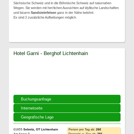
Sächsische Schweiz und in die Böhmische Schweiz auf naturnahen
Wegen. Sie werden mit herrlichen Aussichten auf idyllische Landschaften
und bizarre
Sandsteinfelsen
ganz in der Nähe belohnt.
Es sind 2 zusätzliche Aufbettungen möglich.
Hotel Garni - Berghof Lichtenhain
Buchungsanfrage
Internetseite
Geografische Lage
01855
Sebnitz, OT Lichtenhain
Person pro Tag ab:
26€
Am Anger 3
Doppelzi. p. Tag ab:
75€