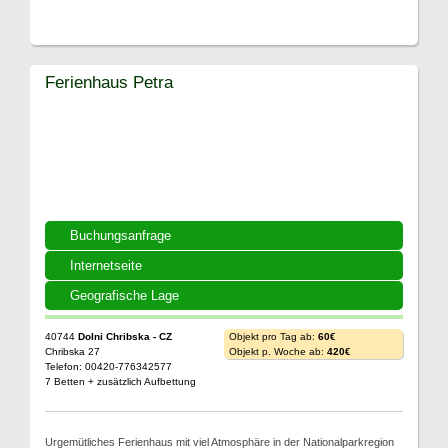
Ferienhaus Petra
Buchungsanfrage
Internetseite
Geografische Lage
40744
Dolni Chribska - CZ
Objekt pro Tag ab:
60€
Chribska 27
Objekt p. Woche ab:
420€
Telefon: 00420-776342577
7 Betten + zusätzlich Aufbettung
Urgemütliches Ferienhaus mit viel Atmosphäre in der Nationalparkregion