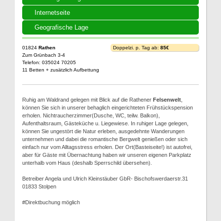
Internetseite
Geografische Lage
01824
Rathen
Doppelzi. p. Tag ab:
85€
Zum Grünbach 3-4
Telefon: 035024 70205
11 Betten + zusätzlich Aufbettung
Ruhig am Waldrand gelegen mit Blick auf die Rathener
Felsenwelt
,
können Sie sich in unserer behaglich eingerichteten Frühstückspension
erholen. Nichtraucherzimmer(Dusche, WC, teilw. Balkon),
Aufenthaltsraum, Gästeküche u. Liegewiese. In ruhiger Lage gelegen,
können Sie ungestört die Natur erleben, ausgedehnte Wanderungen
unternehmen und dabei die romantische Bergwelt genießen oder sich
einfach nur vom Alltagsstress erholen. Der Ort(Basteiseite!) ist autofrei,
aber für Gäste mit Übernachtung haben wir unseren eigenen Parkplatz
unterhalb vom Haus (deshalb Sperrschild übersehen).
Betreiber Angela und Ulrich Kleinstäuber GbR- Bischofswerdaerstr.31
01833 Stolpen
#Direktbuchung möglich