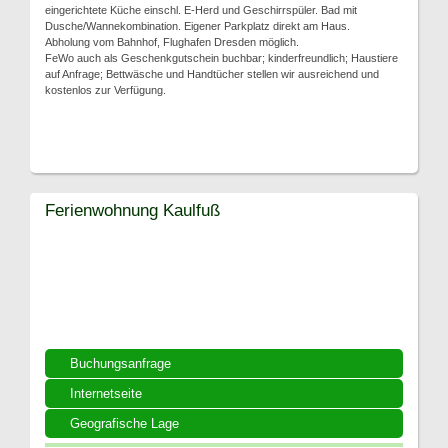
eingerichtete Küche einschl. E-Herd und Geschirrspüler. Bad mit
Dusche/Wannekombination. Eigener Parkplatz direkt am Haus.
Abholung vom Bahnhof, Flughafen Dresden möglich.
FeWo auch als Geschenkgutschein buchbar; kinderfreundlich; Haustiere
auf Anfrage; Bettwäsche und Handtücher stellen wir ausreichend und
kostenlos zur Verfügung.
Ferienwohnung Kaulfuß
Buchungsanfrage
Internetseite
Geografische Lage