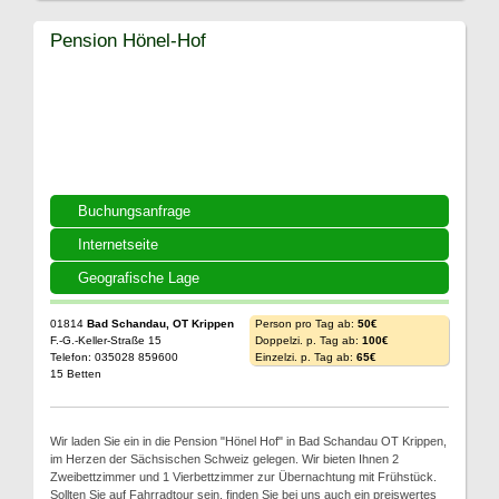
Pension Hönel-Hof
Buchungsanfrage
Internetseite
Geografische Lage
01814
Bad Schandau, OT Krippen
Person pro Tag ab:
50€
F.-G.-Keller-Straße 15
Doppelzi. p. Tag ab:
100€
Telefon: 035028 859600
Einzelzi. p. Tag ab:
65€
15 Betten
Wir laden Sie ein in die Pension "Hönel Hof" in Bad Schandau OT Krippen,
im Herzen der Sächsischen Schweiz gelegen. Wir bieten Ihnen 2
Zweibettzimmer und 1 Vierbettzimmer zur Übernachtung mit Frühstück.
Sollten Sie auf Fahrradtour sein, finden Sie bei uns auch ein preiswertes