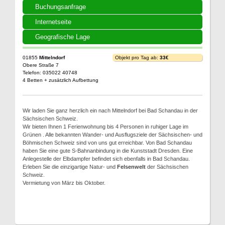
Buchungsanfrage
Internetseite
Geografische Lage
01855
Mittelndorf
Objekt pro Tag ab:
33€
Obere Straße 7
Telefon: 035022 40748
4 Betten + zusätzlich Aufbettung
Wir laden Sie ganz herzlich ein nach Mittelndorf bei Bad Schandau in der
Sächsischen Schweiz.
Wir bieten Ihnen 1 Ferienwohnung bis 4 Personen in ruhiger Lage im
Grünen . Alle bekannten Wander- und Ausflugsziele der Sächsischen- und
Böhmischen Schweiz sind von uns gut erreichbar. Von Bad Schandau
haben Sie eine gute S-Bahnanbindung in die Kunststadt Dresden. Eine
Anlegestelle der Elbdampfer befindet sich ebenfalls in Bad Schandau.
Erleben Sie die einzigartige Natur- und
Felsenwelt
der Sächsischen
Schweiz.
Vermietung von März bis Oktober.