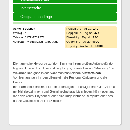
Internetseite
Geografische Lage
01796
Struppen
Person pro Tag ab:
14€
Weißig 7b
Doppelzi. p. Tag ab:
32€
Telefon: 0177 4737272
Einzelzi. p. Tag ab:
16€
40 Betten + zusätzlich Aufbettung
Objekt pro Tag ab:
450€
Objekt p. Woche ab:
3300€
Die naturnahe Herberge auf dem Kulm mit ihrem großen Außengelände
liegt im Herzen des Elbsandsteingebirges, unmittelbar am "Malerweg", am
Waldrand und ganz in der Nähe von zahlreichen
Kletterfelsen
.
Von hier aus seht ihr den Lilienstein, die Festung Königstein und die
Bastei.
Ihr übernachtet im unsaniertem ehemaligen Ferienlager im DDR-Charme
mit Mehrbettzimmern und Gemeinschaftssanitäranlagen, könnt aber auch
die schickeren Tinyhäuser oder eine urige einfache Berghütte oder das
ganze Gelände mit Zeltplatz mieten.