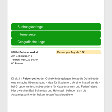
Buchungsanfrage
Internetseite
Geografische Lage
01814
Rathmannsdorf
Person pro Tag ab:
19€
Am Sebnitzbach 8
Telefon: 035022 50704
60 Betten
Direkt im
Felsengebiet
der Ochelwände gelegen, bietet die Ochelbaude
eine einfache Übernachtung - ideal für Studenten, Vereine, Naturfreunde -
bei Gruppentreffen, insbesondere für Klassenfahrten und Ferienfreizeit.
Hier zwischen Bad Schandau und Hohnstein befinden sich die
Ausgangspunkte der bekanntesten Wandergebiete.