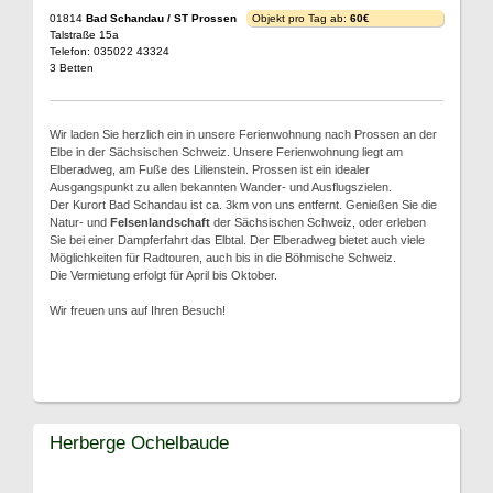
01814
Bad Schandau / ST Prossen
Objekt pro Tag ab:
60€
Talstraße 15a
Telefon: 035022 43324
3 Betten
Wir laden Sie herzlich ein in unsere Ferienwohnung nach Prossen an der
Elbe in der Sächsischen Schweiz. Unsere Ferienwohnung liegt am
Elberadweg, am Fuße des Lilienstein. Prossen ist ein idealer
Ausgangspunkt zu allen bekannten Wander- und Ausflugszielen.
Der Kurort Bad Schandau ist ca. 3km von uns entfernt. Genießen Sie die
Natur- und
Felsenlandschaft
der Sächsischen Schweiz, oder erleben
Sie bei einer Dampferfahrt das Elbtal. Der Elberadweg bietet auch viele
Möglichkeiten für Radtouren, auch bis in die Böhmische Schweiz.
Die Vermietung erfolgt für April bis Oktober.
Wir freuen uns auf Ihren Besuch!
Herberge Ochelbaude