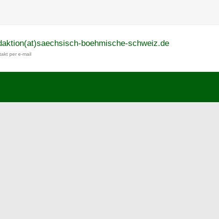
daktion(at)saechsisch-boehmische-schweiz.de
akt per e-mail