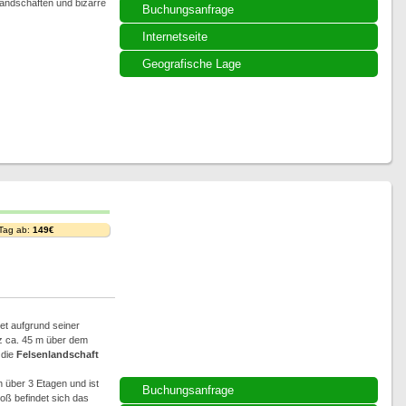
Landschaften und bizarre
Buchungsanfrage
Internetseite
Geografische Lage
 Tag ab:
149€
et aufgrund seiner
z ca. 45 m über dem
 die
Felsenlandschaft
 über 3 Etagen und ist
Buchungsanfrage
oß befindet sich das