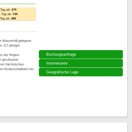
 Tag ab:
37€
. Tag ab:
74€
. Tag ab:
48€
am Wasserfall gelegene
r 117-jähriger
Buchungsanfrage
aus der Region.
für geruhsame
Internetseite
eren Sächsischen
en Kirnitzschtalbahn bis
Geografische Lage