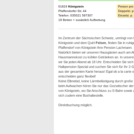
01824
Königstein
Person pro
Pfaffendorfer Str. 44
Doppelzi. p
Telefon: 035021 597307
Einzelzi. p
19 Betten + zusätzlich Aufbettung
Im Zentrum der Sächsischen Schweiz, umringt von P
Königstein und dem Quirl-
Felsen
, finden Sie in ruhi
Pfaffendorf von Königstein Ihre Pension Lachmann.
Natürlich bieten wir unseren Hausgästen auch am 
Hausmannskost zu kühlen Getränken an. In unsere
wir Sie jeden Abend ab 18 Uhr. Entscheiden Sie sich
Halbpension-Spezial und suchen Sie sich für Ihr 2
aus der gesamten Karte heraus! Egal ob a la carte o
entscheiden ganz flexibel!
Keine Elbnebel, keine Lärmbelästigung durch große
beim Aufwachen hören Sie nur das Gezwitscher der
von Königstein, wo Sie Anschluss zu S-Bahn sowie z
sich zudem eine Bushaltestelle.
Direktbuchung möglich.