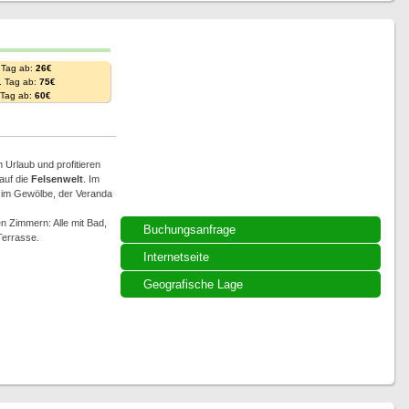
 Tag ab:
26€
. Tag ab:
75€
. Tag ab:
60€
 Urlaub und profitieren
auf die
Felsenwelt
. Im
b im Gewölbe, der Veranda
n Zimmern: Alle mit Bad,
Buchungsanfrage
Terrasse.
Internetseite
Geografische Lage