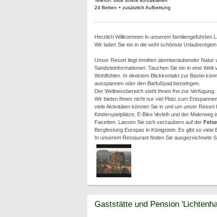
Telefon: bitte online kontaktieren
24 Betten + zusätzlich Aufbettung
Herzlich Willkommen in unserem familiengeführten 
Wir laden Sie ein in die wohl schönste Urlaubsregio
Unser Resort liegt inmitten atemberaubender Natur
Sandsteinformationen. Tauchen Sie ein in eine Welt 
Wohlfühlen. In direktem Blickkontakt zur Bastei kön
ausspannen oder den Barfußpad bezwingen.
Der Wellnessbereich steht Ihnen frei zur Verfügung.
Wir bieten Ihnen nicht nur viel Platz zum Entspann
viele Aktivitäten können Sie in und um unser Resort
Kinderspielplätze, E-Bike Verleih und der Malerweg i
Facetten. Lassen Sie sich verzaubern auf der
Fels
Bergfestung Europas in Königstein. Es gibt so viele
In unserem Restaurant finden Sie ausgezeichnete S
Gaststätte und Pension 'Lichtenha