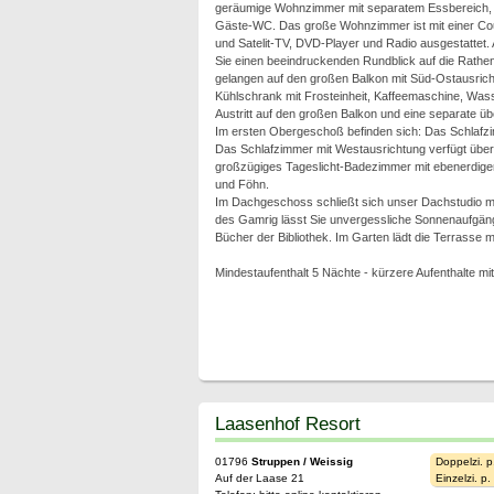
geräumige Wohnzimmer mit separatem Essbereich, 
Gäste-WC. Das große Wohnzimmer ist mit einer Cou
und Satelit-TV, DVD-Player und Radio ausgestattet
Sie einen beeindruckenden Rundblick auf die Rathe
gelangen auf den großen Balkon mit Süd-Ostausrich
Kühlschrank mit Frosteinheit, Kaffeemaschine, Wasse
Austritt auf den großen Balkon und eine separate 
Im ersten Obergeschoß befinden sich: Das Schlafzim
Das Schlafzimmer mit Westausrichtung verfügt über 
großzügiges Tageslicht-Badezimmer mit ebenerdiger
und Föhn.
Im Dachgeschoss schließt sich unser Dachstudio mit
des Gamrig lässt Sie unvergessliche Sonnenaufgänge
Bücher der Bibliothek. Im Garten lädt die Terrasse 
Mindestaufenthalt 5 Nächte - kürzere Aufenthalte mit
Laasenhof Resort
01796
Struppen / Weissig
Doppelzi. p
Auf der Laase 21
Einzelzi. p