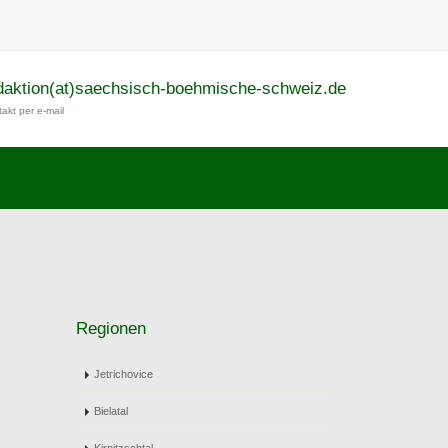
daktion(at)saechsisch-boehmische-schweiz.de
akt per e-mail
Regionen
Jetrichovice
Bielatal