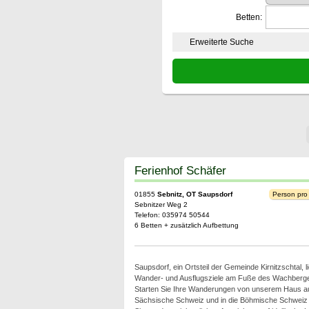
Betten:
Erweiterte Suche
Ferienhof Schäfer
01855
Sebnitz, OT Saupsdorf
Person pro
Sebnitzer Weg 2
Telefon: 035974 50544
6 Betten + zusätzlich Aufbettung
Saupsdorf, ein Ortsteil der Gemeinde Kirnitzschtal, lie
Wander- und Ausflugsziele am Fuße des Wachberg
Starten Sie Ihre Wanderungen von unserem Haus aus
Sächsische Schweiz und in die Böhmische Schweiz