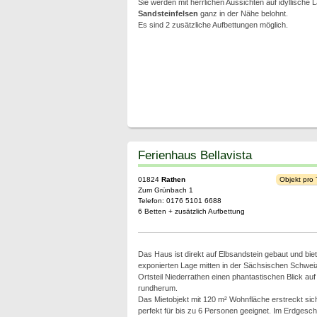
Sie werden mit herrlichen Aussichten auf idyllische 
Sandsteinfelsen
ganz in der Nähe belohnt.
Es sind 2 zusätzliche Aufbettungen möglich.
Ferienhaus Bellavista
01824
Rathen
Objekt pro
Zum Grünbach 1
Telefon: 0176 5101 6688
6 Betten + zusätzlich Aufbettung
Das Haus ist direkt auf Elbsandstein gebaut und biet
exponierten Lage mitten in der Sächsischen Schwei
Ortsteil Niederrathen einen phantastischen Blick auf
rundherum.
Das Mietobjekt mit 120 m² Wohnfläche erstreckt sich
perfekt für bis zu 6 Personen geeignet. Im Erdgesch