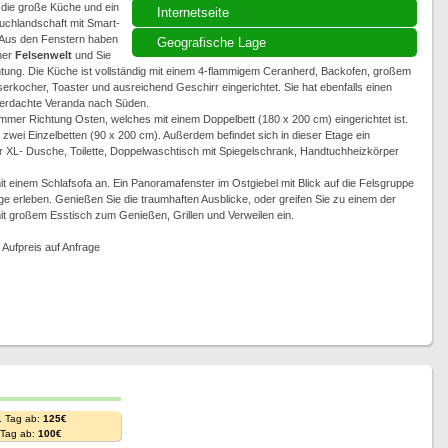
die große Küche und ein
Internetseite
chlandschaft mit Smart-
. Aus den Fenstern haben
Geografische Lage
ner
Felsenwelt
und Sie
tung. Die Küche ist vollständig mit einem 4-flammigem Ceranherd, Backofen, großem
rkocher, Toaster und ausreichend Geschirr eingerichtet. Sie hat ebenfalls einen
überdachte Veranda nach Süden.
mer Richtung Osten, welches mit einem Doppelbett (180 x 200 cm) eingerichtet ist.
zwei Einzelbetten (90 x 200 cm). Außerdem befindet sich in dieser Etage ein
 XL- Dusche, Toilette, Doppelwaschtisch mit Spiegelschrank, Handtuchheizkörper
 einem Schlafsofa an. Ein Panoramafenster im Ostgiebel mit Blick auf die Felsgruppe
 erleben. Genießen Sie die traumhaften Ausblicke, oder greifen Sie zu einem der
mit großem Esstisch zum Genießen, Grillen und Verweilen ein.
 Aufpreis auf Anfrage
. Tag ab:
125€
. Tag ab:
100€