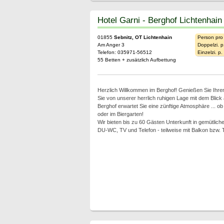
Hotel Garni - Berghof Lichtenhain
01855
Sebnitz, OT Lichtenhain
Person pro
Am Anger 3
Doppelzi. p
Telefon: 035971-56512
Einzelzi. p
55 Betten + zusätzlich Aufbettung
Herzlich Willkommen im Berghof! Genießen Sie Ihren
Sie von unserer herrlich ruhigen Lage mit dem Blick 
Berghof erwartet Sie eine zünftige Atmosphäre ... o
oder im Biergarten!
Wir bieten bis zu 60 Gästen Unterkunft in gemütliche
DU-WC, TV und Telefon - teilweise mit Balkon bzw. 