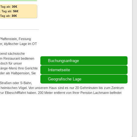
 Tag ab:
30€
. Tag ab:
56€
. Tag ab:
30€
faffenstein, Festung
ger, idyllischer Lage im OT
Abend sächsische
m Restaurant bedienen
Buchungsanfrage
 doch für unser
-Gänge-Menü Ihre Gerichte
Internetseite
der als Halbpension, Sie
Geografische Lage
 Straßen oder S-Bahn,
 heimischen Vögel. Von unserem Haus sind es nur 20 Gehminuten bis zum Zentrum
ur Elbeschifffahrt haben. 200 Meter entfernt von Ihrer Pension Lachmann befindet