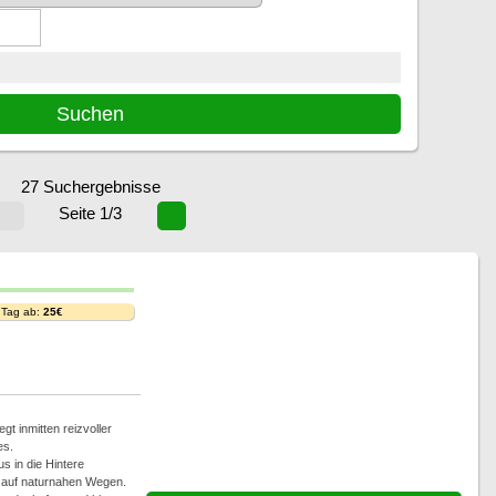
27 Suchergebnisse
Seite 1/3
 Tag ab:
25€
gt inmitten reizvoller
es.
 in die Hintere
 auf naturnahen Wegen.