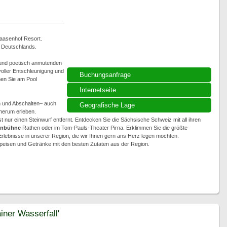
Laasenhof Resort.
n Deutschlands.
 und poetisch anmutenden
voller Entschleunigung und
Buchungsanfrage
nen Sie am Pool
Internetseite
en und Abschalten– auch
Geografische Lage
 herum erleben.
st nur einen Steinwurf entfernt. Entdecken Sie die Sächsische Schweiz mit all ihren
enbühne
Rathen oder im Tom-Pauls-Theater Pirna. Erklimmen Sie die größte
 Erlebnisse in unserer Region, die wir Ihnen gern ans Herz legen möchten.
peisen und Getränke mit den besten Zutaten aus der Region.
iner Wasserfall'