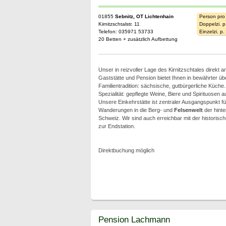
01855
Sebnitz, OT Lichtenhain
Person pro
Kirnitzschtalstr. 11
Doppelzi. p
Telefon: 035971 53733
Einzelzi. p
20 Betten + zusätzlich Aufbettung
Unser in reizvoller Lage des Kirnitzschtales direkt 
Gaststätte und Pension bietet Ihnen in bewährter übe
Familientradition: sächsische, gutbürgerliche Küche.
Spezialität: gepflegte Weine, Biere und Spirituosen 
Unsere Einkehrstätte ist zentraler Ausgangspunkt 
Wanderungen in die Berg- und
Felsenwelt
der hint
Schweiz. Wir sind auch erreichbar mit der historisch
zur Endstation.
Direktbuchung möglich
Pension Lachmann