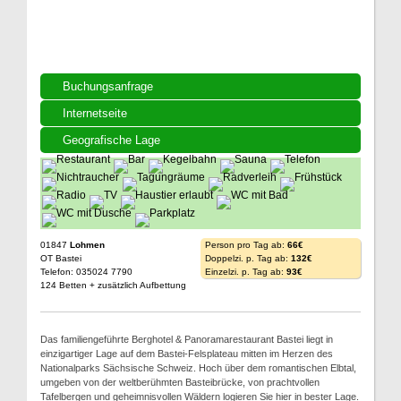
Buchungsanfrage
Internetseite
Geografische Lage
01847
Lohmen
Person pro Tag ab:
66€
OT Bastei
Doppelzi. p. Tag ab:
132€
Telefon: 035024 7790
Einzelzi. p. Tag ab:
93€
124 Betten + zusätzlich Aufbettung
Das familiengeführte Berghotel & Panoramarestaurant Bastei liegt in
einzigartiger Lage auf dem Bastei-Felsplateau mitten im Herzen des
Nationalparks Sächsische Schweiz. Hoch über dem romantischen Elbtal,
umgeben von der weltberühmten Basteibrücke, von prachtvollen
Tafelbergen und geheimnisvollen Wäldern logieren Sie hier in bester Lage.