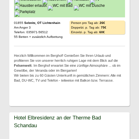
01855
Sebnitz, OT Lichtenhain
Person pro Tag ab:
26€
Am Anger 3
Doppelzi. p. Tag ab:
75€
Telefon: 035971-56512
Einzelzi. p. Tag ab:
60€
55 Betten + zusätzlich Aufbettung
Herzlich Willkommen im Berghof! Genießen Sie Ihren Urlaub und
profitieren Sie von unserer herrlich ruhigen Lage mit dem Blick auf die
Felsenwelt
. Im Berghof erwartet Sie eine zünftige Atmosphäre ... ob im
Gewölbe, der Veranda oder im Biergarten!
Wir bieten bis zu 60 Gästen Unterkunft in gemütlichen Zimmern: Alle mit
Bad, DU-WC, TV und Telefon - teilweise mit Balkon bzw. Terrasse.
Hotel Elbresidenz an der Therme Bad
Schandau