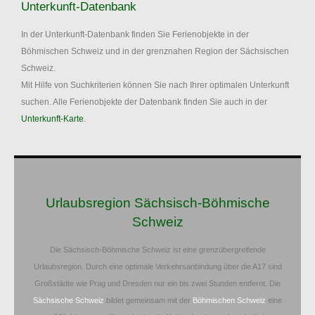
Unterkunft-Datenbank
In der Unterkunft-Datenbank finden Sie Ferienobjekte in der
Böhmischen Schweiz und in der grenznahen Region der Sächsischen
Schweiz.
Mit Hilfe von Suchkriterien können Sie nach Ihrer optimalen Unterkunft
suchen. Alle Ferienobjekte der Datenbank finden Sie auch in der
Unterkunft-Karte
.
Urlaubsregion Sächsisch-Böhmische
Schweiz
Die Sächsisch-Böhmische Schweiz ist eine grenzübergreifende
Urlaubsregion. Durch eine optimale Verkehrsanbindung über die A17 sind
Großstädte wie Prag und Dresden nur ein bis zwei Stunden entfernt. Die
Sächsische Schweiz
bildet gemeinsam mit der
Böhmischen Schweiz
eine