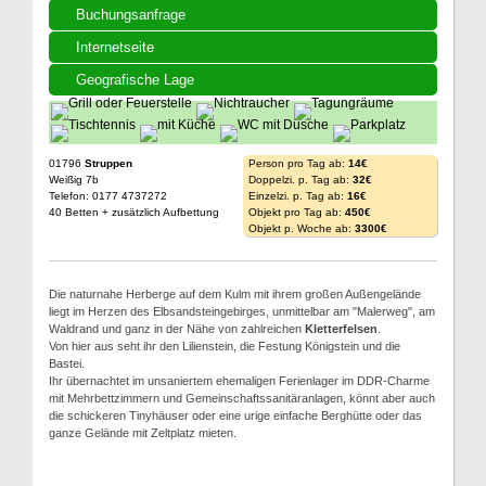
Buchungsanfrage
Internetseite
Geografische Lage
01796
Struppen
Person pro Tag ab:
14€
Weißig 7b
Doppelzi. p. Tag ab:
32€
Telefon: 0177 4737272
Einzelzi. p. Tag ab:
16€
40 Betten + zusätzlich Aufbettung
Objekt pro Tag ab:
450€
Objekt p. Woche ab:
3300€
Die naturnahe Herberge auf dem Kulm mit ihrem großen Außengelände
liegt im Herzen des Elbsandsteingebirges, unmittelbar am "Malerweg", am
Waldrand und ganz in der Nähe von zahlreichen
Kletterfelsen
.
Von hier aus seht ihr den Lilienstein, die Festung Königstein und die
Bastei.
Ihr übernachtet im unsaniertem ehemaligen Ferienlager im DDR-Charme
mit Mehrbettzimmern und Gemeinschaftssanitäranlagen, könnt aber auch
die schickeren Tinyhäuser oder eine urige einfache Berghütte oder das
ganze Gelände mit Zeltplatz mieten.