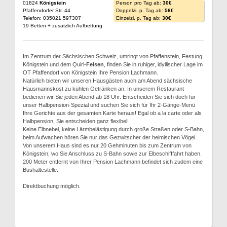
01824
Königstein
Person pro Tag ab:
30€
Pfaffendorfer Str. 44
Doppelzi. p. Tag ab:
56€
Telefon: 035021 597307
Einzelzi. p. Tag ab:
30€
19 Betten + zusätzlich Aufbettung
Im Zentrum der Sächsischen Schweiz, umringt von Pfaffenstein, Festung
Königstein und dem Quirl-
Felsen
, finden Sie in ruhiger, idyllischer Lage im
OT Pfaffendorf von Königstein Ihre Pension Lachmann.
Natürlich bieten wir unseren Hausgästen auch am Abend sächsische
Hausmannskost zu kühlen Getränken an. In unserem Restaurant
bedienen wir Sie jeden Abend ab 18 Uhr. Entscheiden Sie sich doch für
unser Halbpension-Spezial und suchen Sie sich für Ihr 2-Gänge-Menü
Ihre Gerichte aus der gesamten Karte heraus! Egal ob a la carte oder als
Halbpension, Sie entscheiden ganz flexibel!
Keine Elbnebel, keine Lärmbelästigung durch große Straßen oder S-Bahn,
beim Aufwachen hören Sie nur das Gezwitscher der heimischen Vögel.
Von unserem Haus sind es nur 20 Gehminuten bis zum Zentrum von
Königstein, wo Sie Anschluss zu S-Bahn sowie zur Elbeschifffahrt haben.
200 Meter entfernt von Ihrer Pension Lachmann befindet sich zudem eine
Bushaltestelle.
Direktbuchung möglich.