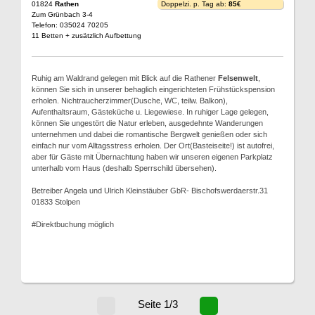
01824
Rathen
Doppelzi. p. Tag ab:
85€
Zum Grünbach 3-4
Telefon: 035024 70205
11 Betten + zusätzlich Aufbettung
Ruhig am Waldrand gelegen mit Blick auf die Rathener
Felsenwelt
,
können Sie sich in unserer behaglich eingerichteten Frühstückspension
erholen. Nichtraucherzimmer(Dusche, WC, teilw. Balkon),
Aufenthaltsraum, Gästeküche u. Liegewiese. In ruhiger Lage gelegen,
können Sie ungestört die Natur erleben, ausgedehnte Wanderungen
unternehmen und dabei die romantische Bergwelt genießen oder sich
einfach nur vom Alltagsstress erholen. Der Ort(Basteiseite!) ist autofrei,
aber für Gäste mit Übernachtung haben wir unseren eigenen Parkplatz
unterhalb vom Haus (deshalb Sperrschild übersehen).
Betreiber Angela und Ulrich Kleinstäuber GbR- Bischofswerdaerstr.31
01833 Stolpen
#Direktbuchung möglich
Seite 1/3