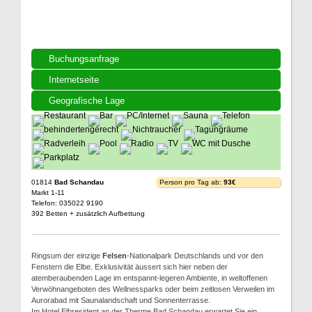
Buchungsanfrage
Internetseite
Geografische Lage
01814
Bad Schandau
Person pro Tag ab:
93€
Markt 1-11
Telefon: 035022 9190
392 Betten + zusätzlich Aufbettung
Ringsum der einzige
Felsen
-Nationalpark Deutschlands und vor den
Fenstern die Elbe. Exklusivität äussert sich hier neben der
atemberaubenden Lage im entspannt-legeren Ambiente, in weltoffenen
Verwöhnangeboten des Wellnessparks oder beim zeitlosen Verweilen im
Aurorabad mit Saunalandschaft und Sonnenterrasse.
Im Hotel Elbresident an der Therme Bad Schandau erwartet Sie ein