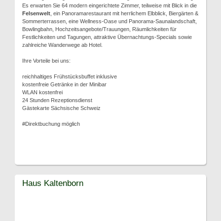
Es erwarten Sie 64 modern eingerichtete Zimmer, teilweise mit Blick in die
Felsenwelt
, ein Panoramarestaurant mit herrlichem Elbblick, Biergärten &
Sommerterrassen, eine Wellness-Oase und Panorama-Saunalandschaft,
Bowlingbahn, Hochzeitsangebote/Trauungen, Räumlichkeiten für
Festlichkeiten und Tagungen, attraktive Übernachtungs-Specials sowie
zahlreiche Wanderwege ab Hotel.
Ihre Vorteile bei uns:
reichhaltiges Frühstücksbuffet inklusive
kostenfreie Getränke in der Minibar
WLAN kostenfrei
24 Stunden Rezeptionsdienst
Gästekarte Sächsische Schweiz
#Direktbuchung möglich
Haus Kaltenborn