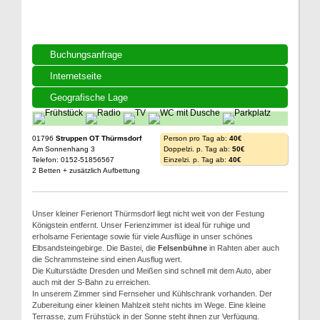
Buchungsanfrage
Internetseite
Geografische Lage
01796
Struppen OT Thürmsdorf
Person pro Tag ab:
40€
Am Sonnenhang 3
Doppelzi. p. Tag ab:
50€
Telefon: 0152-51856567
Einzelzi. p. Tag ab:
40€
2 Betten + zusätzlich Aufbettung
Unser kleiner Ferienort Thürmsdorf liegt nicht weit von der Festung
Königstein entfernt. Unser Ferienzimmer ist ideal für ruhige und
erholsame Ferientage sowie für viele Ausflüge in unser schönes
Elbsandsteingebirge. Die Bastei, die
Felsenbühne
in Rahten aber auch
die Schrammsteine sind einen Ausflug wert.
Die Kulturstädte Dresden und Meißen sind schnell mit dem Auto, aber
auch mit der S-Bahn zu erreichen.
In unserem Zimmer sind Fernseher und Kühlschrank vorhanden. Der
Zubereitung einer kleinen Mahlzeit steht nichts im Wege. Eine kleine
Terrasse, zum Frühstück in der Sonne steht ihnen zur Verfügung.