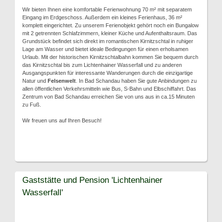
Wir bieten Ihnen eine komfortable Ferienwohnung 70 m² mit separatem
Eingang im Erdgeschoss. Außerdem ein kleines Ferienhaus, 36 m²
komplett eingerichtet. Zu unserem Ferienobjekt gehört noch ein Bungalow
mit 2 getrennten Schlafzimmern, kleiner Küche und Aufenthaltsraum. Das
Grundstück befindet sich direkt im romantischen Kirnitzschtal in ruhiger
Lage am Wasser und bietet ideale Bedingungen für einen erholsamen
Urlaub. Mit der historischen Kirnitzschtalbahn kommen Sie bequem durch
das Kirnitzschtal bis zum Lichtenhainer Wasserfall und zu anderen
Ausgangspunkten für interessante Wanderungen durch die einzigartige
Natur und
Felsenwelt
. In Bad Schandau haben Sie gute Anbindungen zu
allen öffentlichen Verkehrsmitteln wie Bus, S-Bahn und Elbschiffahrt. Das
Zentrum von Bad Schandau erreichen Sie von uns aus in ca.15 Minuten
zu Fuß.
Wir freuen uns auf Ihren Besuch!
Gaststätte und Pension 'Lichtenhainer
Wasserfall'