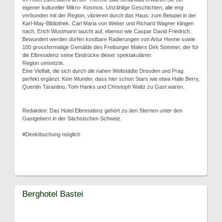
eigener kultureller Mikro- Kosmos. Unzählige Geschichten, alle eng
verbunden mit der Region, vibrieren durch das Haus: zum Beispiel in der
Karl-May-Bibliothek. Carl Maria von Weber und Richard Wagner klingen
nach, Erich Wustmann taucht auf, ebenso wie Caspar David Friedrich.
Bewundert werden dürfen kostbare Radierungen von Artur Henne sowie
100 grossformatige Gemälde des Freiburger Malers Dirk Sommer, der für
die Elbresidenz seine Eindrücke dieser spektakulären
Region umsetzte.
Eine Vielfalt, die sich durch die nahen Weltstädte Dresden und Prag
perfekt ergänzt. Kein Wunder, dass hier schon Stars wie etwa Halle Berry,
Quentin Tarantino, Tom Hanks und Christoph Waltz zu Gast waren.
Redaktion: Das Hotel Elbresidenz gehört zu den Sternen unter den
Gastgebern in der Sächsischen Schweiz.
#Direktbuchung möglich
Berghotel Bastei