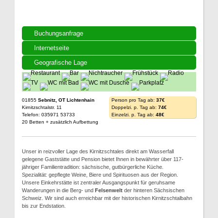
Buchungsanfrage
Internetseite
Geografische Lage
01855
Sebnitz, OT Lichtenhain
Person pro Tag ab:
37€
Kirnitzschtalstr. 11
Doppelzi. p. Tag ab:
74€
Telefon: 035971 53733
Einzelzi. p. Tag ab:
48€
20 Betten + zusätzlich Aufbettung
Unser in reizvoller Lage des Kirnitzschtales direkt am Wasserfall
gelegene Gaststätte und Pension bietet Ihnen in bewährter über 117-
jähriger Familientradition: sächsische, gutbürgerliche Küche.
Spezialität: gepflegte Weine, Biere und Spirituosen aus der Region.
Unsere Einkehrstätte ist zentraler Ausgangspunkt für geruhsame
Wanderungen in die Berg- und
Felsenwelt
der hinteren Sächsischen
Schweiz. Wir sind auch erreichbar mit der historischen Kirnitzschtalbahn
bis zur Endstation.