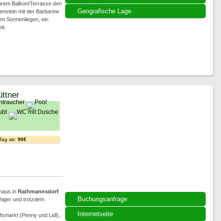
Ihrem Balkon/Terrasse den
Geografische Lage
nstein mit der Barbarine
en Sonnenliegen, ein
it.
ttner
 Tag ab:
90€
nhaus in
Rathmannsdorf
Buchungsanfrage
higer und trotzdem
Internetseite
fsmarkt (Penny und Lidl),