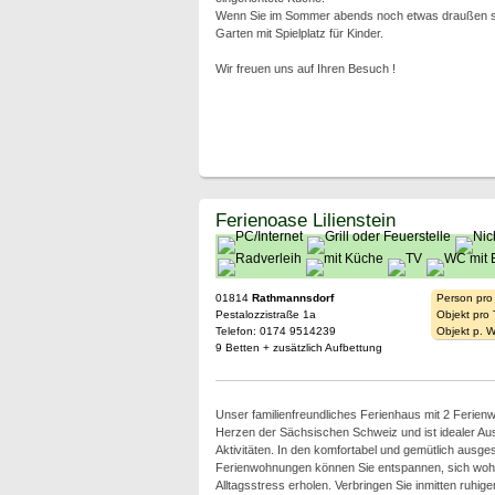
Wenn Sie im Sommer abends noch etwas draußen sitz
Garten mit Spielplatz für Kinder.
Wir freuen uns auf Ihren Besuch !
Ferienoase Lilienstein
01814
Rathmannsdorf
Person pro
Pestalozzistraße 1a
Objekt pro
Telefon: 0174 9514239
Objekt p. 
9 Betten + zusätzlich Aufbettung
Unser familienfreundliches Ferienhaus mit 2 Ferien
Herzen der Sächsischen Schweiz und ist idealer Aus
Aktivitäten. In den komfortabel und gemütlich ausges
Ferienwohnungen können Sie entspannen, sich woh
Alltagsstress erholen. Verbringen Sie inmitten ruhig