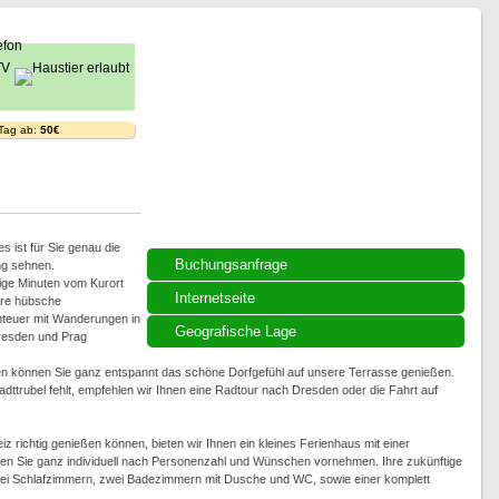
 Tag ab:
50€
s ist für Sie genau die
Buchungsanfrage
ng sehnen.
ige Minuten vom Kurort
Internetseite
ere hübsche
nteuer mit Wanderungen in
Geografische Lage
resden und Prag
 können Sie ganz entspannt das schöne Dorfgefühl auf unsere Terrasse genießen.
ttrubel fehlt, empfehlen wir Ihnen eine Radtour nach Dresden oder die Fahrt auf
z richtig genießen können, bieten wir Ihnen ein kleines Ferienhaus mit einer
en Sie ganz individuell nach Personenzahl und Wünschen vornehmen. Ihre zukünftige
i Schlafzimmern, zwei Badezimmern mit Dusche und WC, sowie einer komplett