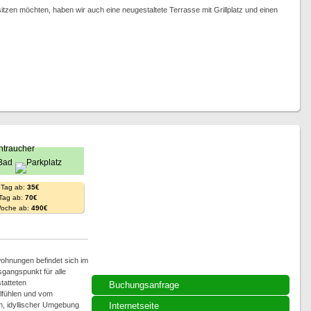
en möchten, haben wir auch eine neugestaltete Terrasse mit Grillplatz und einen
 Tag ab:
35€
 Tag ab:
70€
Woche ab:
490€
wohnungen befindet sich im
gangspunkt für alle
tatteten
Buchungsanfrage
lfühlen und vom
en, idyllischer Umgebung
Internetseite