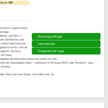
 Tag ab:
89€
schicken, beginnt heute
hemalige
ktur und Stil in 7
Buchungsanfrage
dle Oberflächen und
 zu einem harmonischen
Internetseite
 gedacht wurde. Und als
Geografische Lage
r eigenen Terrasse
kt am Haus.
biet bei Hohnstein startet man direkt von hier.
hnhof die Nationalpark-Bahn – wahlweise in Richtung Děčín oder Rumburk - quer
 Schweiz.
alte Gleise auf neue Wege. Und mitten drin: du.