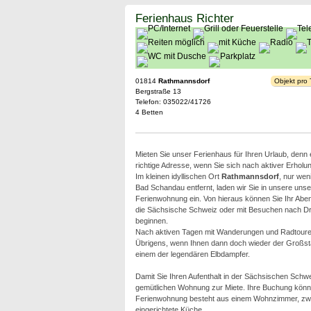
Ferienhaus Richter
01814
Rathmannsdorf
Objekt pro
Bergstraße 13
Telefon: 035022/41726
4 Betten
Mieten Sie unser Ferienhaus für Ihren Urlaub, denn e
richtige Adresse, wenn Sie sich nach aktiver Erholu
Im kleinen idyllischen Ort
Rathmannsdorf
, nur wen
Bad Schandau entfernt, laden wir Sie in unsere uns
Ferienwohnung ein. Von hieraus können Sie Ihr Abe
die Sächsische Schweiz oder mit Besuchen nach D
beginnen.
Nach aktiven Tagen mit Wanderungen und Radtouren
Übrigens, wenn Ihnen dann doch wieder der Großstad
einem der legendären Elbdampfer.
Damit Sie Ihren Aufenthalt in der Sächsischen Schwei
gemütlichen Wohnung zur Miete. Ihre Buchung könn
Ferienwohnung besteht aus einem Wohnzimmer, zwe
eingerichtete Küche.