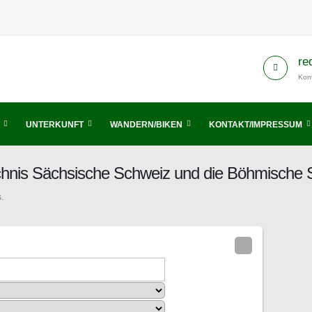
re
Kont
UNTERKUNFT
WANDERN/BIKEN
KONTAKT/IMPRESSUM
chnis Sächsische Schweiz und die Böhmische 
.