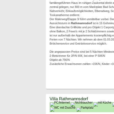
familiengeführten Haus im ruhigen Zaukental direk
zentral gelegen, nur 800 m vom Marktplatz Bad Sch
Nahverkehr, Einkaufsmöglichkeiten, Elberadweg, Sc
Toskanatherme entfernt.
Der Malerweg/Etappe 3/ führt unmittelbar vorbei. De
Aussichtsturm in
Rathmannsdorf
ist in 15 Gehminu
Eine überdachte Grillhütte und pro Objekt 1 Carport
ohne Balkon, 2 Fewo's mit je 2 Schlafzimmern sowi
ist nur außerhalb der Appartements kostenpflichtig 
Ferien von 7 Nächten. Wir nehmen ab dem 01.03
Brötchensevice und Getränkeservice möglich.
Die angepassten Preise sind bei 5 Nächten Mindest
2-Bettzimmer für 2P/N 65€, bei einer P 50€/N
Objekt ab 75€/N
Zusätzliche Erwachsenen zahlen +15€/N, Kinder +1
Villa Rathmannsdorf