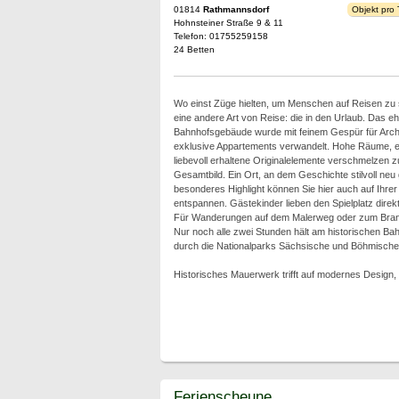
01814
Rathmannsdorf
Objekt pro
Hohnsteiner Straße 9 & 11
Telefon: 01755259158
24 Betten
Wo einst Züge hielten, um Menschen auf Reisen zu 
eine andere Art von Reise: die in den Urlaub. Das e
Bahnhofsgebäude wurde mit feinem Gespür für Archite
exklusive Appartements verwandelt. Hohe Räume, e
liebevoll erhaltene Originalelemente verschmelzen
Gesamtbild. Ein Ort, an dem Geschichte stilvoll neu
besonderes Highlight können Sie hier auch auf Ihre
entspannen. Gästekinder lieben den Spielplatz dire
Für Wanderungen auf dem Malerweg oder zum Brandge
Nur noch alle zwei Stunden hält am historischen Ba
durch die Nationalparks Sächsische und Böhmische
Historisches Mauerwerk trifft auf modernes Design, 
Ferienscheune