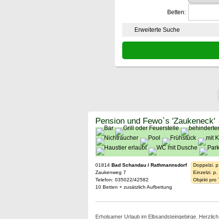
Betten:
Erweiterte Suche
Pension und Fewo`s 'Zaukeneck'
01814
Bad Schandau / Rathmannsdorf
Doppelzi. p
Zaukenweg 7
Einzelzi. p
Telefon: 035022/42582
Objekt pro
10 Betten + zusätzlich Aufbettung
Erholsamer Urlaub im Elbsandsteingebirge. Herzlic