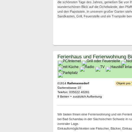
die schönsten Tage des Jahres, genießen Sie von 
wunderschönen Blick auf die Ochelwände, den Pfaffe
und den Papststein. In unserem großer Garten steh
Sandkasten, Grill, Feuerstelle und ein Trampolin bere
Ferienhaus und Ferienwohnung Bü
01814
Rathmannsdorf
Objekt pro
Gartenstrasse 10
Telefon: 035022 40281
9 Betten + zusätzlich Aufbettung
Wir bieten Ihnen eine Ferienwohnung und ein Ferie
bei Bad Schandau in der Sächsischen Schweiz in ru
zentraler Lage.
Einkaufsmöglichkeiten wie Fleischer, Bäcker, Einkau