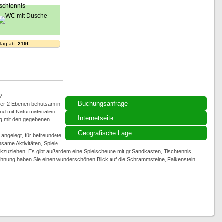
 Tag ab:
219€
?
Buchungsanfrage
über 2 Ebenen behutsam in
nd mit Naturmaterialien
Internetseite
ng mit den gegebenen
Geografische Lage
 angelegt, für befreundete
ame Aktivitäten, Spiele
kzuziehen. Es gibt außerdem eine Spielscheune mit gr.Sandkasten, Tischtennis,
Wohnung haben Sie einen wunderschönen Blick auf die Schrammsteine, Falkenstein...