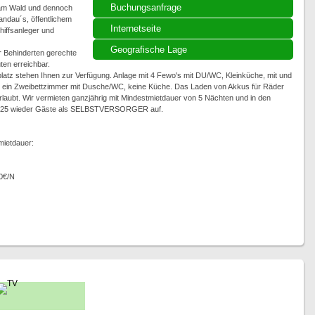
Buchungsanfrage
t am Wald und dennoch
andau´s, öffentlichem
Internetseite
hiffsanleger und
Geografische Lage
r Behinderten gerechte
ten erreichbar.
platz stehen Ihnen zur Verfügung. Anlage mit 4 Fewo's mit DU/WC, Kleinküche, mit und
e ein Zweibettzimmer mit Dusche/WC, keine Küche. Das Laden von Akkus für Räder
erlaubt. Wir vermieten ganzjährig mit Mindestmietdauer von 5 Nächten und in den
.2025 wieder Gäste als SELBSTVERSORGER auf.
mietdauer:
0€/N