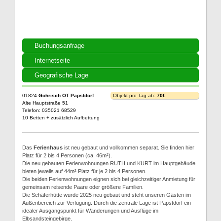
Buchungsanfrage
Internetseite
Geografische Lage
01824
Gohrisch OT Papstdorf
Objekt pro Tag ab:
70€
Alte Hauptstraße 51
Telefon: 035021 68529
10 Betten + zusätzlich Aufbettung
Das
Ferienhaus
ist neu gebaut und vollkommen separat. Sie finden hier
Platz für 2 bis 4 Personen (ca. 46m²).
Die neu gebauten Ferienwohnungen RUTH und KURT im Hauptgebäude
bieten jeweils auf 44m² Platz für je 2 bis 4 Personen.
Die beiden Ferienwohnungen eignen sich bei gleichzeitiger Anmietung für
gemeinsam reisende Paare oder größere Familien.
Die Schäferhütte wurde 2025 neu gebaut und steht unseren Gästen im
Außenbereich zur Verfügung. Durch die zentrale Lage ist Papstdorf ein
idealer Ausgangspunkt für Wanderungen und Ausflüge im
Elbsandsteingebirge.