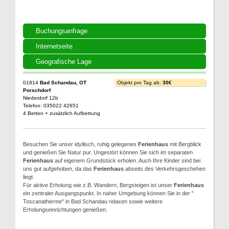
Buchungsanfrage
Internetseite
Geografische Lage
01814
Bad Schandau, OT
Objekt pro Tag ab:
30€
Porschdorf
Niederdorf 12b
Telefon: 035022 42651
4 Betten + zusätzlich Aufbettung
Besuchen Sie unser idyllisch, ruhig gelegenes
Ferienhaus
mit Bergblick
und genießen Sie Natur pur. Ungestört können Sie sich im separaten
Ferienhaus
auf eigenem Grundstück erholen. Auch Ihre Kinder sind bei
uns gut aufgehoben, da das
Ferienhaus
abseits des Verkehrsgeschehen
liegt.
Für aktive Erholung wie z.B. Wandern, Bergsteigen ist unser
Ferienhaus
ein zentraler Ausgangspunkt. In naher Umgebung können Sie in der "
Toscanatherme" in Bad Schandau relaxen sowie weitere
Erholungseinrichtungen genießen.