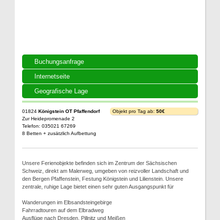
Buchungsanfrage
Internetseite
Geografische Lage
01824
Königstein OT Pfaffendorf
Objekt pro Tag ab:
50€
Zur Heidepromenade 2
Telefon: 035021 67269
8 Betten + zusätzlich Aufbettung
Unsere Ferienobjekte befinden sich im Zentrum der Sächsischen
Schweiz, direkt am Malerweg, umgeben von reizvoller Landschaft und
den Bergen Pfaffenstein, Festung Königstein und Lilienstein. Unsere
zentrale, ruhige Lage bietet einen sehr guten Ausgangspunkt für
Wanderungen im Elbsandsteingebirge
Fahrradtouren auf dem Elbradweg
Ausflüge nach Dresden, Pillnitz und Meißen