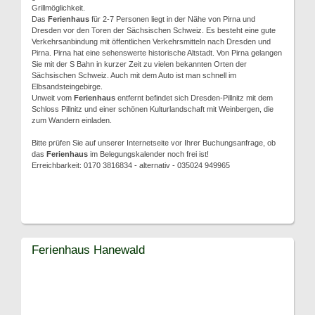
Grillmöglichkeit.
Das
Ferienhaus
für 2-7 Personen liegt in der Nähe von Pirna und
Dresden vor den Toren der Sächsischen Schweiz. Es besteht eine gute
Verkehrsanbindung mit öffentlichen Verkehrsmitteln nach Dresden und
Pirna. Pirna hat eine sehenswerte historische Altstadt. Von Pirna gelangen
Sie mit der S Bahn in kurzer Zeit zu vielen bekannten Orten der
Sächsischen Schweiz. Auch mit dem Auto ist man schnell im
Elbsandsteingebirge.
Unweit vom
Ferienhaus
entfernt befindet sich Dresden-Pillnitz mit dem
Schloss Pillnitz und einer schönen Kulturlandschaft mit Weinbergen, die
zum Wandern einladen.
Bitte prüfen Sie auf unserer Internetseite vor Ihrer Buchungsanfrage, ob
das
Ferienhaus
im Belegungskalender noch frei ist!
Erreichbarkeit: 0170 3816834 - alternativ - 035024 949965
Ferienhaus Hanewald