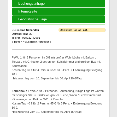
Buchungsanfrage
Internetseite
Geografische Lage
01814
Bad Schandau
Objekt pro Tag ab:
40€
Ostrauer Ring 30
Telefon: 035022 42901
7 Betten + zusätzlich Aufbettung
FeWo 1 für 5 Personen im OG mit großer Wohnküche mit Balkon u.
Terasse mit Grillecke, 2 getrennten Schlafzimmer und großem Bad mit
Badewanne
Kosten/Tag 60 € für 4 Pers. u. 65 € für 5 Pers. + Endreinigung/Belegung
40 €.
Heizzuschlag vom 10. September bis 30. April 20 €/Tag.
Ferienhaus
FeWo 2 für 2 Personen + Aufbettung, ruhige Lage im Garten
mit sonniger Sitz- u. Grillecke, großer Küche, Wohn-/ Schlafzimmer mit
Klimaanlage und Balkon, WC mit Dusche
Kosten/Tag 40 € für 2 Pers. u. 45 € für 3 Pers. + Endreinigung/Belegung
30 €.
Heizzuschlag vom 10. September bis 30. April 15 €/Tag