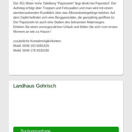
Der 451 Meter hohe Tafelberg "Papststein" liegt direkt bei Papstdorf. Der
Aufstieg erfolgt über Treppen und Felsspalten und man wird mit einem
atemberaubenden Rundblick über das Elbsandsteingebirge belohnt. Auf
dem Gipfel befindet sich eine Berggaststätte, die ganzjährig geöffnet ist.
Der Papststein ist auch eine Station des bekannten Malerweges.
Erleben Sie einen unvergesslichen Urlaub und fühlen Sie sich vom ersten
Moment an wie zu Hause !
zusätzliche Kontaktmöglichkeiten:
Mobil: 0049 163 9081429
Mobil: 0049 178 9330190
Landhaus Gohrisch
Buchungsanfrage