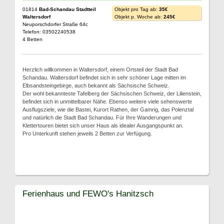
01814
Bad-Schandau Stadtteil
Objekt pro Tag ab:
35€
Waltersdorf
Objekt p. Woche ab:
245€
Neuporschdorfer Straße 64c
Telefon: 03502240538
4 Betten
Herzlich willkommen in Waltersdorf, einem Ortsteil der Stadt Bad
Schandau. Waltersdorf befindet sich in sehr schöner Lage mitten im
Elbsandsteingebirge, auch bekannt als Sächsische Schweiz.
Der wohl bekannteste Tafelberg der Sächsischen Schweiz, der Lilienstein,
befindet sich in unmittelbarer Nähe. Ebenso weitere viele sehenswerte
Ausflugsziele, wie die Bastei, Kurort Rathen, der Gamrig, das Polenztal
und natürlich die Stadt Bad Schandau. Für Ihre Wanderungen und
Klettertouren bietet sich unser Haus als idealer Ausgangspunkt an.
Pro Unterkunft stehen jeweils 2 Betten zur Verfügung.
Ferienhaus und FEWO's Hanitzsch