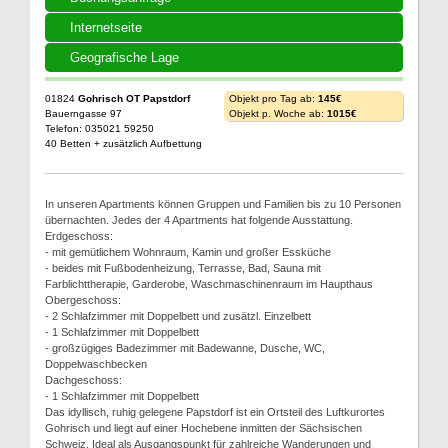
Internetseite
Geografische Lage
01824
Gohrisch OT Papstdorf
Objekt pro Tag ab:
145€
Bauerngasse 97
Objekt p. Woche ab:
1015€
Telefon: 035021 59250
40 Betten + zusätzlich Aufbettung
In unseren Apartments können Gruppen und Familien bis zu 10 Personen
übernachten. Jedes der 4 Apartments hat folgende Ausstattung.
Erdgeschoss:
- mit gemütlichem Wohnraum, Kamin und großer Essküche
- beides mit Fußbodenheizung, Terrasse, Bad, Sauna mit
Farblichttherapie, Garderobe, Waschmaschinenraum im Haupthaus
Obergeschoss:
- 2 Schlafzimmer mit Doppelbett und zusätzl. Einzelbett
- 1 Schlafzimmer mit Doppelbett
- großzügiges Badezimmer mit Badewanne, Dusche, WC,
Doppelwaschbecken
Dachgeschoss:
- 1 Schlafzimmer mit Doppelbett
Das idyllisch, ruhig gelegene Papstdorf ist ein Ortsteil des Luftkurortes
Gohrisch und liegt auf einer Hochebene inmitten der Sächsischen
Schweiz. Ideal als Ausgangspunkt für zahlreiche Wanderungen und