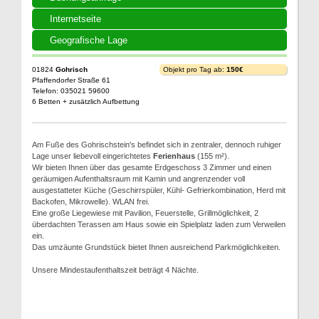
Internetseite
Geografische Lage
01824
Gohrisch
Objekt pro Tag ab:
150€
Pfaffendorfer Straße 61
Telefon: 035021 59600
6 Betten + zusätzlich Aufbettung
Am Fuße des Gohrischstein's befindet sich in zentraler, dennoch ruhiger
Lage unser liebevoll eingerichtetes
Ferienhaus
(155 m²).
Wir bieten Ihnen über das gesamte Erdgeschoss 3 Zimmer und einen
geräumigen Aufenthaltsraum mit Kamin und angrenzender voll
ausgestatteter Küche (Geschirrspüler, Kühl- Gefrierkombination, Herd mit
Backofen, Mikrowelle). WLAN frei.
Eine große Liegewiese mit Pavilion, Feuerstelle, Grillmöglichkeit, 2
überdachten Terassen am Haus sowie ein Spielplatz laden zum Verweilen
ein.
Das umzäunte Grundstück bietet Ihnen ausreichend Parkmöglichkeiten.
Unsere Mindestaufenthaltszeit beträgt 4 Nächte.