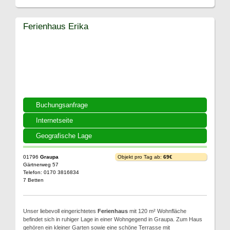
Ferienhaus Erika
Buchungsanfrage
Internetseite
Geografische Lage
01796
Graupa
Objekt pro Tag ab:
69€
Gärtnerweg 57
Telefon: 0170 3816834
7 Betten
Unser liebevoll eingerichtetes
Ferienhaus
mit 120 m² Wohnfläche
befindet sich in ruhiger Lage in einer Wohngegend in Graupa. Zum Haus
gehören ein kleiner Garten sowie eine schöne Terrasse mit