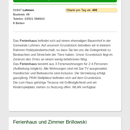
01847
Lohmen
Objekt pro Tag ab:
40€
Basteistr. 48
Telefon: 03501 588603
8 Betten
Das
Ferienhaus
befindet sich auf einem ehemaligen Bauernhof in der
Gemeinde Lohmen. Auf unserem Grundstück betreiben wir in kleinem
Rahmen Hobbylandwirtschaft, so dass Sie bei uns die Gelegenheit zu
Beobachten und Streicheln der Tiere haben. Unser Grundstück liegt im
Zentrum des Ortes an einem wenig befahrenen Weg.
Das
Ferienhaus
besteht aus 3 Ferienwohnungen für 2-4 Personen
(Aufbettung möglich). Alle Wohnungen sind mit Sat-TV ausgestattet.
Handtücher und Bettwäsche sind inclusive. Die Vermietung erfolgt
ganzjährig. PKW-Stellplätze befinden sich auf dem Grundstück.
Die zum Haus gehörige Terasse mit Grillmöglichkeit und ein
Kinderspielplatz stehen zu Nutzung offen. WLAN verfügbar.
Ferienhaus und Zimmer Brillowski