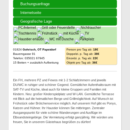
Buchungsanfrage
Internetseite
Geografische Lage
01824
Gohrisch, OT Papstdorf
Person pro Tag ab:
18€
Bauerngasse 91
Doppelzi. p. Tag ab:
38€
Telefon: 035021 67945
Einzelzi. p. Tag ab:
22€
15 Betten + zusätzlich Aufbettung
Objekt pro Tag ab:
36€
Ein FH, mehrere PZ und Fewos mit 1-2 Schlafzimmern und jeweils
DU/WC in ruhiger und schöner Gegend. Gemütlicher Aufenthaltsraum mit
SAT-TV und Küche, ideal auch für kleine Gruppen und Familien mit
Kindern. Neu: großer Kinderspielplatz und W-LAN. Gemütliche Terrasse
mit Blick auf die heimatlichen Berge und Grillmöglichkeit. Auf Wunsch ist
Frühstück oder Brötchenservice möglich. Auf unserem Hof gibt es Ponys,
Katzen und Hühner. Ihr Haustier können Sie mitbringen. Zentraler
Ausgangspunkt für viele schöne Wanderungen und Ausflüge im
Elbsandsteingebirge. Die Vermietung erfolgt ganzjährig. Wir würden uns
freuen, Sie in unserem Gästehaus begrüßen zu dürfen!