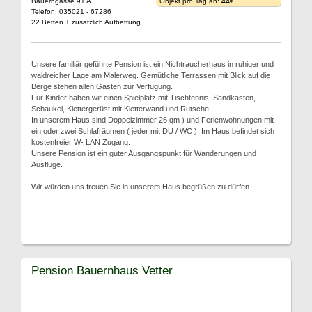
Bauerngasse 91 A
Objekt pro Tag ab:
44€
Telefon: 035021 - 67286
22 Betten + zusätzlich Aufbettung
Unsere familiär geführte Pension ist ein Nichtraucherhaus in ruhiger und
waldreicher Lage am Malerweg. Gemütliche Terrassen mit Blick auf die
Berge stehen allen Gästen zur Verfügung.
Für Kinder haben wir einen Spielplatz mit Tischtennis, Sandkasten,
Schaukel, Klettergerüst mit Kletterwand und Rutsche.
In unserem Haus sind Doppelzimmer 26 qm ) und Ferienwohnungen mit
ein oder zwei Schlafräumen ( jeder mit DU / WC ). Im Haus befindet sich
kostenfreier W- LAN Zugang.
Unsere Pension ist ein guter Ausgangspunkt für Wanderungen und
Ausflüge.
Wir würden uns freuen Sie in unserem Haus begrüßen zu dürfen.
Pension Bauernhaus Vetter