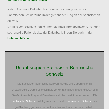
In der Unterkunft-Datenbank finden Sie Ferienobjekte in der
Böhmischen Schweiz und in der grenznahen Region der Sächsischen
Schweiz.
Mit Hilfe von Suchkriterien können Sie nach Ihrer optimalen Unterkunft
suchen. Alle Ferienobjekte der Datenbank finden Sie auch in der
Unterkunft-Karte
.
Urlaubsregion Sächsisch-Böhmische
Schweiz
Die Sächsisch-Böhmische Schweiz ist eine grenzübergreifende
Urlaubsregion. Durch eine optimale Verkehrsanbindung über die A17 sind
Großstädte wie Prag und Dresden nur ein bis zwei Stunden entfernt. Die
Sächsische Schweiz
bildet gemeinsam mit der
Böhmischen Schweiz
eine
großflächige, grenzüberschreitende Nationalparkzone innerhalb des