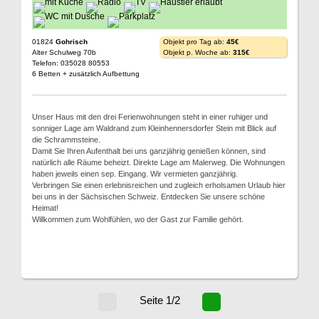
01824
Gohrisch
Objekt pro Tag ab:
45€
Alter Schulweg 70b
Objekt p. Woche ab:
315€
Telefon: 035028 80553
6 Betten + zusätzlich Aufbettung
Unser Haus mit den drei Ferienwohnungen steht in einer ruhiger und
sonniger Lage am Waldrand zum Kleinhennersdorfer Stein mit Blick auf
die Schrammsteine.
Damit Sie Ihren Aufenthalt bei uns ganzjährig genießen können, sind
natürlich alle Räume beheizt. Direkte Lage am Malerweg. Die Wohnungen
haben jeweils einen sep. Eingang. Wir vermieten ganzjährig.
Verbringen Sie einen erlebnisreichen und zugleich erholsamen Urlaub hier
bei uns in der Sächsischen Schweiz. Entdecken Sie unsere schöne
Heimat!
Willkommen zum Wohlfühlen, wo der Gast zur Familie gehört.
Seite 1/2