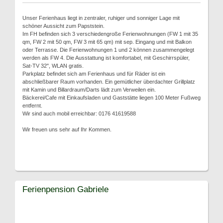
Unser Ferienhaus liegt in zentraler, ruhiger und sonniger Lage mit
schöner Aussicht zum Papststein.
Im FH befinden sich 3 verschiedengroße Ferienwohnungen (FW 1 mit 35
qm, FW 2 mit 50 qm, FW 3 mit 65 qm) mit sep. Eingang und mit Balkon
oder Terrasse. Die Ferienwohnungen 1 und 2 können zusammengelegt
werden als FW 4. Die Ausstattung ist komfortabel, mit Geschirrspüler,
Sat-TV 32", WLAN gratis.
Parkplatz befindet sich am Ferienhaus und für Räder ist ein
abschließbarer Raum vorhanden. Ein gemütlicher überdachter Grillplatz
mit Kamin und Billardraum/Darts lädt zum Verweilen ein.
Bäckerei/Cafe mit Einkaufsladen und Gaststätte liegen 100 Meter Fußweg
entfernt.
Wir sind auch mobil erreichbar: 0176 41619588
Wir freuen uns sehr auf Ihr Kommen.
Ferienpension Gabriele