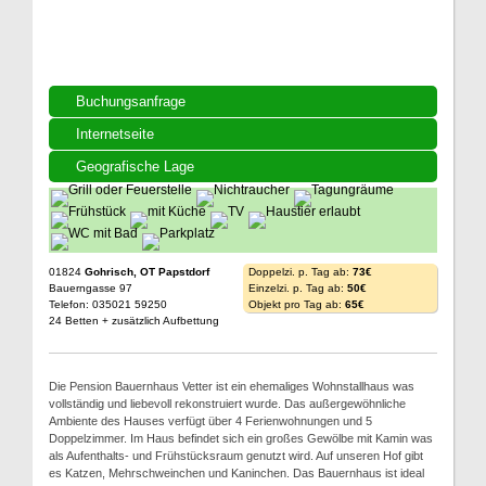
Buchungsanfrage
Internetseite
Geografische Lage
01824
Gohrisch, OT Papstdorf
Doppelzi. p. Tag ab:
73€
Bauerngasse 97
Einzelzi. p. Tag ab:
50€
Telefon: 035021 59250
Objekt pro Tag ab:
65€
24 Betten + zusätzlich Aufbettung
Die Pension Bauernhaus Vetter ist ein ehemaliges Wohnstallhaus was
vollständig und liebevoll rekonstruiert wurde. Das außergewöhnliche
Ambiente des Hauses verfügt über 4 Ferienwohnungen und 5
Doppelzimmer. Im Haus befindet sich ein großes Gewölbe mit Kamin was
als Aufenthalts- und Frühstücksraum genutzt wird. Auf unseren Hof gibt
es Katzen, Mehrschweinchen und Kaninchen. Das Bauernhaus ist ideal