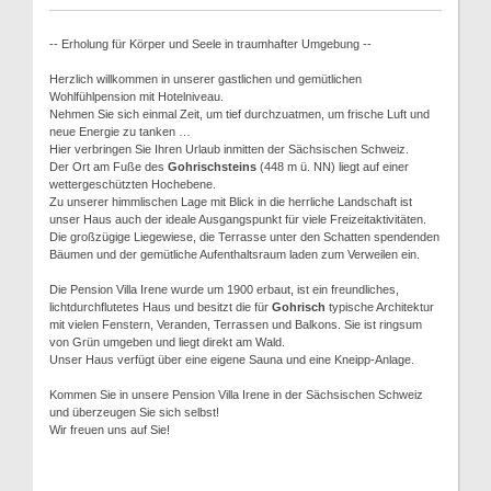
-- Erholung für Körper und Seele in traumhafter Umgebung --
Herzlich willkommen in unserer gastlichen und gemütlichen
Wohlfühlpension mit Hotelniveau.
Nehmen Sie sich einmal Zeit, um tief durchzuatmen, um frische Luft und
neue Energie zu tanken …
Hier verbringen Sie Ihren Urlaub inmitten der Sächsischen Schweiz.
Der Ort am Fuße des
Gohrischsteins
(448 m ü. NN) liegt auf einer
wettergeschützten Hochebene.
Zu unserer himmlischen Lage mit Blick in die herrliche Landschaft ist
unser Haus auch der ideale Ausgangspunkt für viele Freizeitaktivitäten.
Die großzügige Liegewiese, die Terrasse unter den Schatten spendenden
Bäumen und der gemütliche Aufenthaltsraum laden zum Verweilen ein.
Die Pension Villa Irene wurde um 1900 erbaut, ist ein freundliches,
lichtdurchflutetes Haus und besitzt die für
Gohrisch
typische Architektur
mit vielen Fenstern, Veranden, Terrassen und Balkons. Sie ist ringsum
von Grün umgeben und liegt direkt am Wald.
Unser Haus verfügt über eine eigene Sauna und eine Kneipp-Anlage.
Kommen Sie in unsere Pension Villa Irene in der Sächsischen Schweiz
und überzeugen Sie sich selbst!
Wir freuen uns auf Sie!