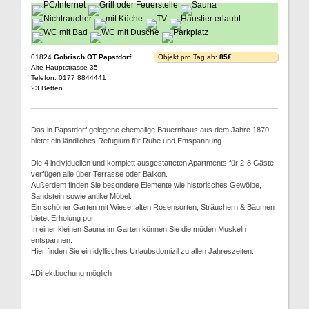
01824
Gohrisch OT Papstdorf
Objekt pro Tag ab:
85€
Alte Hauptstrasse 35
Telefon: 0177 8844441
23 Betten
Das in Papstdorf gelegene ehemalige Bauernhaus aus dem Jahre 1870
bietet ein ländliches Refugium für Ruhe und Entspannung.
Die 4 individuellen und komplett ausgestatteten Apartments für 2-8 Gäste
verfügen alle über Terrasse oder Balkon.
Außerdem finden Sie besondere Elemente wie historisches Gewölbe,
Sandstein sowie antike Möbel.
Ein schöner Garten mit Wiese, alten Rosensorten, Sträuchern & Bäumen
bietet Erholung pur.
In einer kleinen Sauna im Garten können Sie die müden Muskeln
entspannen.
Hier finden Sie ein idyllisches Urlaubsdomizil zu allen Jahreszeiten.
#Direktbuchung möglich