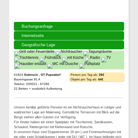
Buchungsanfrage
Internetseite
Geografische Lage
01824
Gohrisch , OT Papstdorf
Person pro Tag ab:
26€
Bauerngasse 91 A
Objekt pro Tag ab:
44€
Telefon: 035021 - 67286
22 Betten + zusätzlich Aufbettung
Unsere familiär geführte Pension ist ein Nichtraucherhaus in ruhiger und
waldreicher Lage am Malerweg. Gemütliche Terrassen mit Blick auf die
Berge stehen allen Gästen zur Verfügung.
Für Kinder haben wir einen Spielplatz mit Tischtennis, Sandkasten,
Schaukel, Klettergerüst mit Kletterwand und Rutsche.
In unserem Haus sind Doppelzimmer 26 qm ) und Ferienwohnungen mit
ein oder zwei Schlafräumen ( jeder mit DU / WC ). Im Haus befindet sich