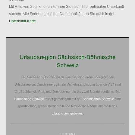
Mit Hilfe von Suchkriterien können Sie nach Ihrer optimalen Unterkunft
suchen. Alle Ferienobjekte der Datenbank finden Sie auch in der
Unterkunft-Karte
.
Urlaubsregion Sächsisch-Böhmische
Schweiz
Die Sächsisch-Böhmische Schweiz ist eine grenzübergreifende
Urlaubsregion. Durch eine optimale Verkehrsanbindung über die A17 sind
Großstädte wie Prag und Dresden nur ein bis zwei Stunden entfernt. Die
Sächsische Schweiz
bildet gemeinsam mit der
Böhmischen Schweiz
eine
großflächige, grenzüberschreitende Nationalparkzone innerhalb des
Elbsandsteingebirges
.
KONTAKT