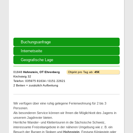
Buchungsanfrage
Internetseite
Geografische Lage
01848
Hohnstein, OT Ehrenberg
Objekt pro Tag ab:
45€
Kirchsteig 32
Telefon: 035975 81634 / 0151 22621
2 Betten + zusätzlich Aufbettung
Wir verfügen über eine ruhig gelegene Ferienwohnung für 2 bis 3
Personen.
Als besonderen Service können wir Ihnen die Möglichkeit des Jagens in
unserem Jagdrevier bieten.
Herrliche Wander- und Klettertouren in die Sächsische Schweiz,
interessante Freizeitangebote in der näheren Umgebung wie z. B. ein
Besuch der Burgen in Stolpen und
Hohnstein
, Festung Königstein oder