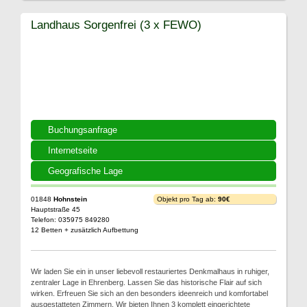
Landhaus Sorgenfrei (3 x FEWO)
Buchungsanfrage
Internetseite
Geografische Lage
01848
Hohnstein
Objekt pro Tag ab:
90€
Hauptstraße 45
Telefon: 035975 849280
12 Betten + zusätzlich Aufbettung
Wir laden Sie ein in unser liebevoll restauriertes Denkmalhaus in ruhiger,
zentraler Lage in Ehrenberg. Lassen Sie das historische Flair auf sich
wirken. Erfreuen Sie sich an den besonders ideenreich und komfortabel
ausgestatteten Zimmern. Wir bieten Ihnen 3 komplett eingerichtete