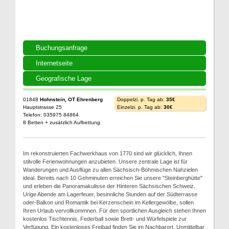
Buchungsanfrage
Internetseite
Geografische Lage
01848
Hohnstein, OT Ehrenberg
Doppelzi. p. Tag ab:
35€
Hauptstrasse 25
Einzelzi. p. Tag ab:
30€
Telefon: 035975 84864
8 Betten + zusätzlich Aufbettung
Im rekonstruierten Fachwerkhaus von 1770 sind wir glücklich, Ihnen
stilvolle Ferienwohnungen anzubieten. Unsere zentrale Lage ist für
Wanderungen und Ausflüge zu allen Sächsisch-Böhmischen Nahzielen
ideal. Bereits nach 10 Gehminuten erreichen Sie unsere "Steinberghütte"
und erleben die Panoramakulisse der Hinteren Sächsischen Schweiz.
Urige Abende am Lagerfeuer, besinnliche Stunden auf der Südterrasse
oder-Balkon und Romantik bei Kerzenschein im Kellergewölbe, sollen
Ihren Urlaub vervollkommnen. Für den sportlichen Ausgleich stehen Ihnen
kostenlos Tischtennis, Federball sowie Brett- und Würfelspiele zur
Verfügung. Ein kostenloses Freibad finden Sie im Nachbarort. Unmittelbar