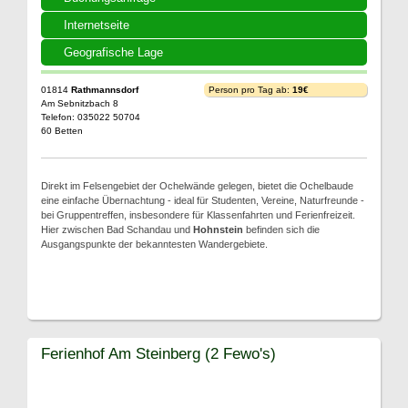
Internetseite
Geografische Lage
01814
Rathmannsdorf
Person pro Tag ab:
19€
Am Sebnitzbach 8
Telefon: 035022 50704
60 Betten
Direkt im Felsengebiet der Ochelwände gelegen, bietet die Ochelbaude
eine einfache Übernachtung - ideal für Studenten, Vereine, Naturfreunde -
bei Gruppentreffen, insbesondere für Klassenfahrten und Ferienfreizeit.
Hier zwischen Bad Schandau und
Hohnstein
befinden sich die
Ausgangspunkte der bekanntesten Wandergebiete.
Ferienhof Am Steinberg (2 Fewo's)