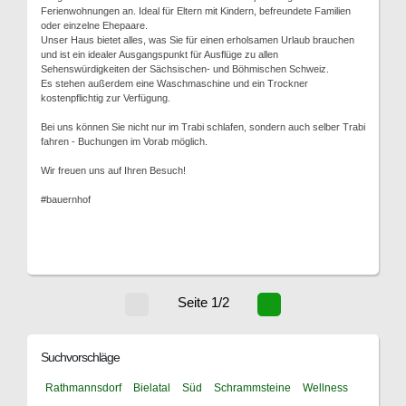
Ferienwohnungen an. Ideal für Eltern mit Kindern, befreundete Familien
oder einzelne Ehepaare.
Unser Haus bietet alles, was Sie für einen erholsamen Urlaub brauchen
und ist ein idealer Ausgangspunkt für Ausflüge zu allen
Sehenswürdigkeiten der Sächsischen- und Böhmischen Schweiz.
Es stehen außerdem eine Waschmaschine und ein Trockner
kostenpflichtig zur Verfügung.
Bei uns können Sie nicht nur im Trabi schlafen, sondern auch selber Trabi
fahren - Buchungen im Vorab möglich.
Wir freuen uns auf Ihren Besuch!
#bauernhof
Seite 1/2
Suchvorschläge
Rathmannsdorf
Bielatal
Süd
Schrammsteine
Wellness