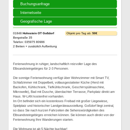
Buchungsanfrage
Internetseite
Geografische Lage
01848
Hohnstein OT Goßdorf
Objekt pro Tag ab:
50€
Bergstraße 35
Telefon: 035975 80986
2 Betten + zusätzlich Aufbettung
Ferienwohnung in ruhiger, landschaftlich reizvoller Lage des
Elbsandsteingebirges für 2-3 Personen.
Die sonnige Ferienwohnung verfügt über Wohnzimmer mit Smart TV,
Schlafzimmer mit Doppelbett, vollausgestatteter Küche (Herd mit
Backofen, Kühlschrank, Tiefkühlschrank, Geschirrspülmaschine,
Mikrowelle), Bad mit Dusche, überdachter Terrasse, Parkplatz direkt am
Haus. W-LAN kostenfrei vorhanden.
Im Ort befindet sich ein kostenloses Freibad mit großer Liegewiese,
Spielplatz und historischer Landgeräteausstellung. Goßdorf liegt zentral,
so dass Sie nach kurzen Fahrzeiten die Sehenswürdigkeiten des
Elbsandsteingebirges erreichen können. Sie können auch direkt von der
Ferienwohnung Ihre Wanderungen starten.
Die Wohnung ist ab 5 Nächte buchbar!