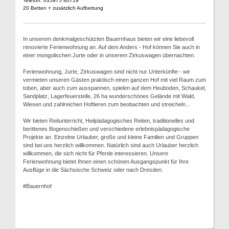
Telefon: 035975 80719
20 Betten + zusätzlich Aufbettung
In unserem denkmalgeschützten Bauernhaus bieten wir eine liebevoll
renovierte Ferienwohnung an. Auf dem Anders - Hof können Sie auch in
einer mongolischen Jurte oder in unserem Zirkuswagen übernachten.
Ferienwohnung, Jurte, Zirkuswagen sind nicht nur Unterkünfte - wir
vermieten unseren Gästen praktisch einen ganzen Hof mit viel Raum zum
toben, aber auch zum ausspannen, spielen auf dem Heuboden, Schaukel,
Sandplatz, Lagerfeuerstelle, 26 ha wunderschönes Gelände mit Wald,
Wiesen und zahlreichen Hoftieren zum beobachten und streicheln...
Wir bieten Reitunterricht, Heilpädagogisches Reiten, traditionelles und
berittenes Bogenschießen und verschiedene erlebnispädagogische
Projekte an. Einzelne Urlauber, große und kleine Familien und Gruppen
sind bei uns herzlich willkommen. Natürlich sind auch Urlauber herzlich
willkommen, die sich nicht für Pferde interessieren. Unsere
Ferienwohnung bietet Ihnen einen schönen Ausgangspunkt für Ihre
Ausflüge in die Sächsische Schweiz oder nach Dresden.
#Bauernhof