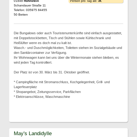
01848
Hohnstein
Person pro Tag ab:
3€
Schandauer Straße 11
Telefon: 035975 84455
50 Betten
Die Bungalows oder auch Touristenunterkünfte sind einfach ausgestattet,
mit Doppelstockbetten, Tisch und Stühlen sowie Kühlschrank und
Heißlüfter wenn es doch mal zu kalt ist.
Wasch.- und Duschmöglichkeiten, Toiletten stehen im Sozialgebäude und
den Sanitärcontainer zur Verfügung.
Ihr Wohnwagen kann bei uns über die Wintermonate stehen bleiben, es
wird jeden Tag kontrolliert.
Der Platz ist von 30. März bis 31. Oktober geöffnet.
* Campingfläche mit Stromanschluss, Kochgelegenheit, Grill- und
Lagerfeuerplatz
* Shopangebot, Zeitungsservice, Parkflächen
* Elektroanschlüsse, Waschmaschine
May's Landidylle