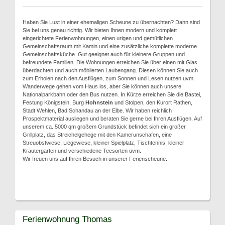
Haben Sie Lust in einer ehemaligen Scheune zu übernachten? Dann sind
Sie bei uns genau richtig. Wir bieten Ihnen modern und komplett
eingerichtete Ferienwohnungen, einen urigen und gemütlichen
Gemeinschaftsraum mit Kamin und eine zusätzliche komplette moderne
Gemeinschaftsküche. Gut geeignet auch für kleinere Gruppen und
befreundete Familien. Die Wohnungen erreichen Sie über einen mit Glas
überdachten und auch möblierten Laubengang. Diesen können Sie auch
zum Erholen nach den Ausflügen, zum Sonnen und Lesen nutzen uvm.
Wanderwege gehen vom Haus los, aber Sie können auch unsere
Nationalparkbahn oder den Bus nutzen. In Kürze erreichen Sie die Bastei,
Festung Königstein, Burg
Hohnstein
und Stolpen, den Kurort Rathen,
Stadt Wehlen, Bad Schandau an der Elbe. Wir haben reichlich
Prospektmaterial ausliegen und beraten Sie gerne bei Ihren Ausflügen. Auf
unserem ca. 5000 qm großem Grundstück befindet sich ein großer
Grillplatz, das Streichelgehege mit den Kamerunschafen, eine
Streuobstwiese, Liegewiese, kleiner Spielplatz, Tischtennis, kleiner
Kräutergarten und verschiedene Teesorten uvm.
Wir freuen uns auf Ihren Besuch in unserer Ferienscheune.
Ferienwohnung Thomas