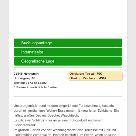
Buchungsanfrage
Internetseite
Geografische Lage
01848
Hohnstein
Objekt pro Tag ab:
70€
Hutbergweg 40
Objekt p. Woche ab:
490€
Telefon: 0173 5613302
5 Betten + zusätzlich Aufbettung
Unsere gemütlich und modern eingerichtete Ferienwohnung besticht
durch ein geräumiges Wohn-/ Esszimmer mit integrierter Eckküche. Ein
helles, großes Bad mit Dusche, Waschtisch.
Es gibt zwei Schlafzimmer mit je einem Doppelbett und einem
Kleiderschrank.
Im großen Garten vor der Wohnung wartet eine Terrasse mit Grill und
Liegestühlen zum relaxen. Einfach herrlich zum Sitzen, wenn an lauen