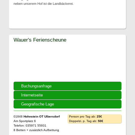
neben unserem Hof ist die Landbäckerei.
Wauer's Ferienscheune
Buchungsanfrage
Internetseite
Geografische Lage
01848
Hohnstein OT Ulbersdorf
Person pro Tag ab:
25€
Am Sportplatz 6
Doppelzi. p. Tag ab:
50€
Telefon: 035971 55931
8 Betten + zusätzlich Aufbettung