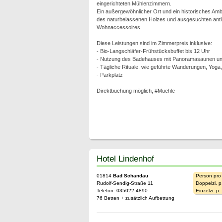
eingerichteten Mühlenzimmern.
Ein außergewöhnlicher Ort und ein historisches Amb
des naturbelassenen Holzes und ausgesuchten ant
Wohnaccessoires.
Diese Leistungen sind im Zimmerpreis inklusive:
- Bio-Langschläfer-Frühstücksbuffet bis 12 Uhr
- Nutzung des Badehauses mit Panoramasaunen und
- Tägliche Rituale, wie geführte Wanderungen, Yoga
- Parkplatz
Direktbuchung möglich, #Muehle
Hotel Lindenhof
01814
Bad Schandau
Person pro
Rudolf-Sendig-Straße 11
Doppelzi. p
Telefon: 035022 4890
Einzelzi. p
76 Betten + zusätzlich Aufbettung