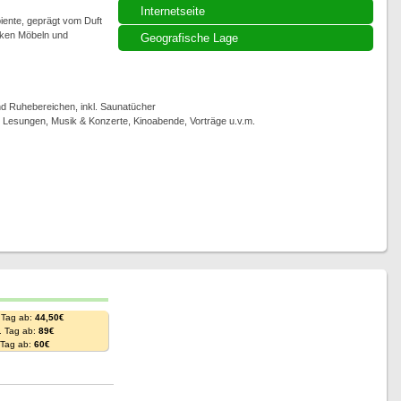
Internetseite
iente, geprägt vom Duft
iken Möbeln und
Geografische Lage
 Ruhebereichen, inkl. Saunatücher
, Lesungen, Musik & Konzerte, Kinoabende, Vorträge u.v.m.
 Tag ab:
44,50€
. Tag ab:
89€
. Tag ab:
60€