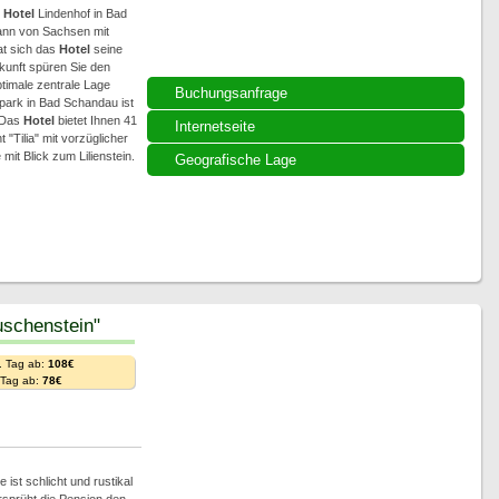
n
Hotel
Lindenhof in Bad
ann von Sachsen mit
at sich das
Hotel
seine
nkunft spüren Sie den
timale zentrale Lage
Buchungsanfrage
park in Bad Schandau ist
. Das
Hotel
bietet Ihnen 41
Internetseite
"Tilia" mit vorzüglicher
it Blick zum Lilienstein.
Geografische Lage
schenstein"
. Tag ab:
108€
. Tag ab:
78€
ist schlicht und rustikal