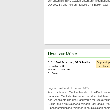
Wir bieten bis zu 60 Gästen Unterkunft in gemütliche
DU-WC, TV und Telefon - teilweise mit Balkon bzw. 
Hotel zur Mühle
01814
Bad Schandau, OT Schmilka
Doppelzi. p
Schmilka Nr. 36
Einzelzi. p
Telefon: 035022 9130
31 Betten
Logieren im Baudenkmal von 1665.
Am rauschenden Mühlbach und im alten Dorfkern v
schattigen Mühlenhofbiergarten und dem Badehaus: 
der Geschichte und des Handwerks mit Bäckerei un
Kultur. Direkt am Malerweg gelegen - der ideale Urla
Elbsandsteingebirge! Wohnen in baubiologisch saniert