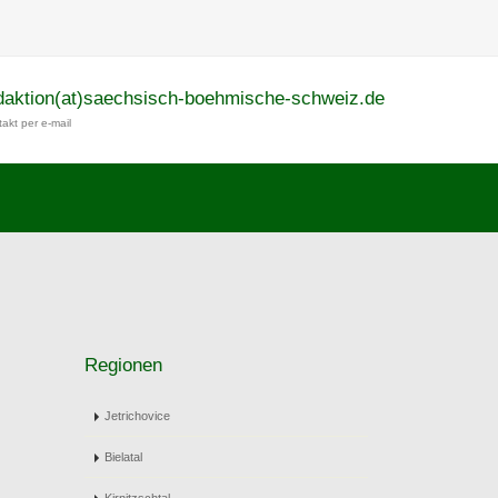
daktion(at)saechsisch-boehmische-schweiz.de
akt per e-mail
Regionen
Jetrichovice
Bielatal