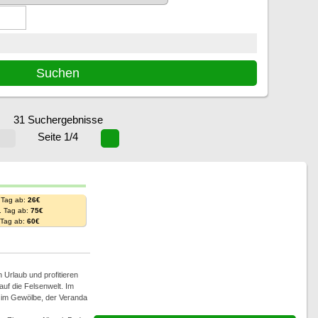
31 Suchergebnisse
Seite 1/4
 Tag ab:
26€
. Tag ab:
75€
. Tag ab:
60€
 Urlaub und profitieren
auf die Felsenwelt. Im
b im Gewölbe, der Veranda