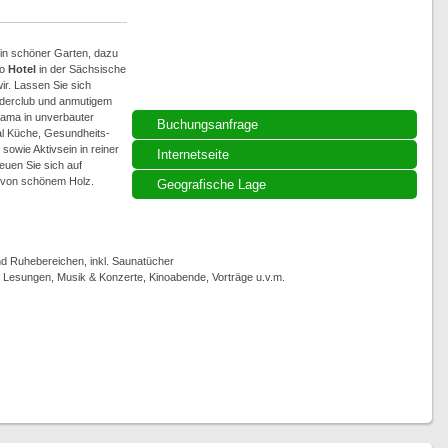
, ein schöner Garten, dazu
io
Hotel
in der Sächsische
ir. Lassen Sie sich
derclub und anmutigem
rama in unverbauter
Buchungsanfrage
tal Küche, Gesundheits-
owie Aktivsein in reiner
Internetseite
euen Sie sich auf
e von schönem Holz.
Geografische Lage
 Ruhebereichen, inkl. Saunatücher
, Lesungen, Musik & Konzerte, Kinoabende, Vorträge u.v.m.