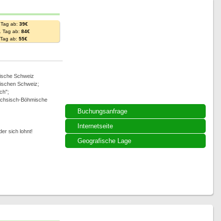
 Tag ab:
39€
. Tag ab:
84€
. Tag ab:
55€
ische Schweiz
ischen Schweiz;
ch";
Sächsisch-Böhmische
Buchungsanfrage
Internetseite
er sich lohnt!
Geografische Lage