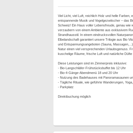
Viel Licht, viel Luft, reichlich Holz und helle Farben
entspannende Musik und Vogelgezwitscher – das B
Schweiz! Ein Haus voller Lebensfreude, genau wie w
verzaubern von einem Ambiente aus exklusivem Ru
Strandhausstil. In einem eindrucksvollen Naturpano
Elbelandschaft garantiert unsere Trilogie aus Bio Vi
und Entspannungsangeboten (Sauna, Massagen,...) s
Natur einen viel versprechenden Urlaubsgenuss. Fr
kuschelige Räume, frische Luft und natürliche Düft
Diese Leistungen sind im Zimmerpreis inklusive:
- Bio-Langschläfer-Frühstücksbuffet bis 12 Uhr
- Bio-4-Gänge-Abendmenü 18 und 20 Uhr
- Nutzung des Badehauses mit Panoramasaunen und
- Tägliche Rituale, wie geführte Wanderungen, Yoga
- Parkplatz
Direktbuchung möglich