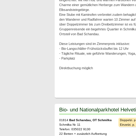
eingerichtet. Mit viel Holz und warmen Farbtönen ve
Charme einer gemütlichen Herberge zum Wandern un
Elbsandsteingebirge.
Eine Stube mit Kaminofen verbreitet zudem behagli
den Wanderer und Radfahrer warten 10 Zimmer auf d
über Doppelzimmer bis zum Dreibettzimmer ist es fü
Gruppenreisende ein begehrtes Quartier in Schmil
Ortsteil von Bad Schandau.
Diese Leistungen sind im Zimmerpreis inklusive:
- Bio-Langschläfer-Frühstücksbuffet bis 12 Uhr
- Tägliche Rituale, wie geführte Wanderungen, Yoga
- Parkplatz
Direktbuchung möglich
Bio- und Nationalparkhotel Helvet
01814
Bad Schandau, OT Schmilka
Doppelzi. p
Schmilka Nr. 11
Einzelzi. p
Telefon: 035022 9130
22 Betten + zusätzlich Aufbettung