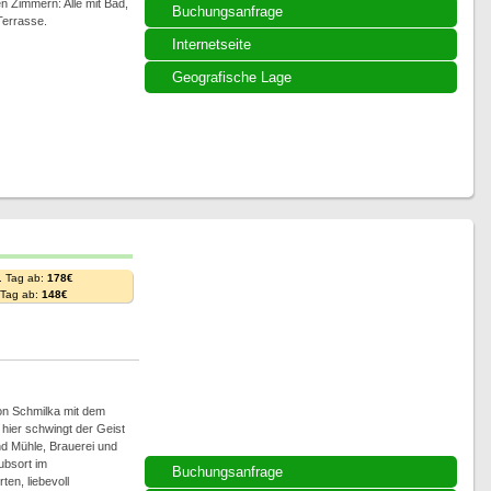
n Zimmern: Alle mit Bad,
Buchungsanfrage
Terrasse.
Internetseite
Geografische Lage
. Tag ab:
178€
. Tag ab:
148€
on Schmilka mit dem
hier schwingt der Geist
d Mühle, Brauerei und
ubsort im
Buchungsanfrage
en, liebevoll