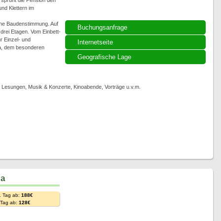
rsprüht die Pension den
d Klettern im
che Baudenstimmung. Auf
Buchungsanfrage
rei Etagen. Vom Einbett-
r Einzel- und
Internetseite
ka, dem besonderen
Geografische Lage
, Lesungen, Musik & Konzerte, Kinoabende, Vorträge u.v.m.
ia
. Tag ab:
188€
. Tag ab:
128€