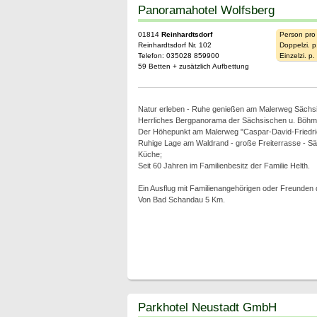
Panoramahotel Wolfsberg
01814
Reinhardtsdorf
Person pro
Reinhardtsdorf Nr. 102
Doppelzi. p
Telefon: 035028 859900
Einzelzi. p
59 Betten + zusätzlich Aufbettung
Natur erleben - Ruhe genießen am Malerweg Sächs
Herrliches Bergpanorama der Sächsischen u. Böhm
Der Höhepunkt am Malerweg "Caspar-David-Friedri
Ruhige Lage am Waldrand - große Freiterrasse - 
Küche;
Seit 60 Jahren im Familienbesitz der Familie Helth.
Ein Ausflug mit Familienangehörigen oder Freunden d
Von Bad Schandau 5 Km.
Parkhotel Neustadt GmbH