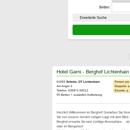
Betten:
Erweiterte Suche
Hotel Garni - Berghof Lichtenhain
01855
Sebnitz, OT Lichtenhain
Person pro
Am Anger 3
Doppelzi. p
Telefon: 035971-56512
Einzelzi. p
55 Betten + zusätzlich Aufbettung
Herzlich Willkommen im Berghof! Genießen Sie Ihren
Sie von unserer herrlich ruhigen Lage mit dem Blick 
Berghof erwartet Sie eine zünftige Atmosphäre ... o
oder im Biergarten!