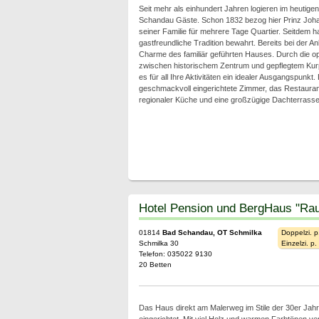
Seit mehr als einhundert Jahren logieren im heutige
Schandau Gäste. Schon 1832 bezog hier Prinz Joh
seiner Familie für mehrere Tage Quartier. Seitdem h
gastfreundliche Tradition bewahrt. Bereits bei der A
Charme des familiär geführten Hauses. Durch die op
zwischen historischem Zentrum und gepflegtem Kur
es für all Ihre Aktivitäten ein idealer Ausgangspunkt
geschmackvoll eingerichtete Zimmer, das Restaurant 
regionaler Küche und eine großzügige Dachterrasse m
Hotel Pension und BergHaus "Rau
01814
Bad Schandau, OT Schmilka
Doppelzi. p
Schmilka 30
Einzelzi. p
Telefon: 035022 9130
20 Betten
Das Haus direkt am Malerweg im Stile der 30er Jahre 