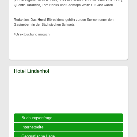
perfekt ergänzt. Kein Wunder, dass hier schon Stars wie etwa Halle Berry,
Quentin Tarantino, Tom Hanks und Christoph Waltz zu Gast waren.
Redaktion: Das
Hotel
Elbresidenz gehört zu den Sternen unter den
Gastgebern in der Sächsischen Schweiz.
#Direktbuchung möglich
Hotel Lindenhof
Buchungsanfrage
Internetseite
Geografische Lage