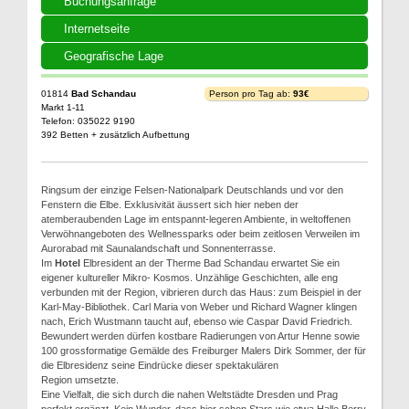
Buchungsanfrage
Internetseite
Geografische Lage
01814
Bad Schandau
Person pro Tag ab:
93€
Markt 1-11
Telefon: 035022 9190
392 Betten + zusätzlich Aufbettung
Ringsum der einzige Felsen-Nationalpark Deutschlands und vor den
Fenstern die Elbe. Exklusivität äussert sich hier neben der
atemberaubenden Lage im entspannt-legeren Ambiente, in weltoffenen
Verwöhnangeboten des Wellnessparks oder beim zeitlosen Verweilen im
Aurorabad mit Saunalandschaft und Sonnenterrasse.
Im
Hotel
Elbresident an der Therme Bad Schandau erwartet Sie ein
eigener kultureller Mikro- Kosmos. Unzählige Geschichten, alle eng
verbunden mit der Region, vibrieren durch das Haus: zum Beispiel in der
Karl-May-Bibliothek. Carl Maria von Weber und Richard Wagner klingen
nach, Erich Wustmann taucht auf, ebenso wie Caspar David Friedrich.
Bewundert werden dürfen kostbare Radierungen von Artur Henne sowie
100 grossformatige Gemälde des Freiburger Malers Dirk Sommer, der für
die Elbresidenz seine Eindrücke dieser spektakulären
Region umsetzte.
Eine Vielfalt, die sich durch die nahen Weltstädte Dresden und Prag