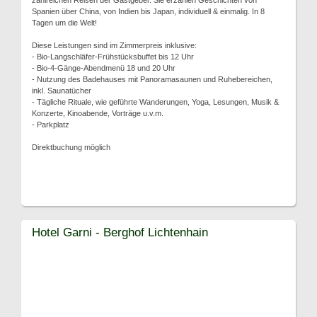
zahlreichen Reisen der Gastgeber. Sie erzählen Geschichten von
Spanien über China, von Indien bis Japan, individuell & einmalig. In 8
Tagen um die Welt!
Diese Leistungen sind im Zimmerpreis inklusive:
- Bio-Langschläfer-Frühstücksbuffet bis 12 Uhr
- Bio-4-Gänge-Abendmenü 18 und 20 Uhr
- Nutzung des Badehauses mit Panoramasaunen und Ruhebereichen,
inkl. Saunatücher
- Tägliche Rituale, wie geführte Wanderungen, Yoga, Lesungen, Musik &
Konzerte, Kinoabende, Vorträge u.v.m.
- Parkplatz
Direktbuchung möglich
Hotel Garni - Berghof Lichtenhain