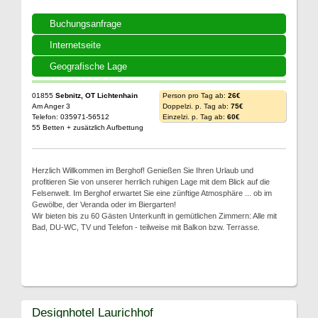
Buchungsanfrage
Internetseite
Geografische Lage
01855
Sebnitz, OT Lichtenhain
Person pro Tag ab:
26€
Am Anger 3
Doppelzi. p. Tag ab:
75€
Telefon: 035971-56512
Einzelzi. p. Tag ab:
60€
55 Betten + zusätzlich Aufbettung
Herzlich Willkommen im Berghof! Genießen Sie Ihren Urlaub und
profitieren Sie von unserer herrlich ruhigen Lage mit dem Blick auf die
Felsenwelt. Im Berghof erwartet Sie eine zünftige Atmosphäre ... ob im
Gewölbe, der Veranda oder im Biergarten!
Wir bieten bis zu 60 Gästen Unterkunft in gemütlichen Zimmern: Alle mit
Bad, DU-WC, TV und Telefon - teilweise mit Balkon bzw. Terrasse.
Designhotel Laurichhof