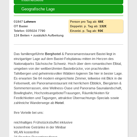
Geografische Lage
01847
Lohmen
Person pro Tag ab:
66€
OT Bastei
Doppelzi. p. Tag ab:
132€
Telefon: 035024 7790
Einzelzi. p. Tag ab:
93€
124 Betten + zusätzlich Aufbettung
Das familiengeführte
Berghotel
& Panoramarestaurant Bastei liegt in
einzigartiger Lage auf dem Bastei-Felsplateau mitten im Herzen des
Nationalparks Sächsische Schweiz. Hoch über dem romantischen Elbtal,
umgeben von der weltberühmten Basteibrücke, von prachtvollen
Tafelbergen und geheimnisvollen Wäldern logieren Sie hier in bester Lage.
Es erwarten Sie 64 modern eingerichtete Zimmer, teilweise mit Blick in die
Felsenwelt, ein Panoramarestaurant mit herrlichem Elbblick, Biergärten &
Sommerterrassen, eine Wellness-Oase und Panorama-Saunalandschaft,
Bowlingbahn, Hochzeitsangebote/Trauungen, Räumlichkeiten für
Festlichkeiten und Tagungen, attraktive Übernachtungs-Specials sowie
zahlreiche Wanderwege ab
Hotel
.
Ihre Vorteile bei uns:
reichhaltiges Frühstücksbuffet inklusive
kostenfreie Getränke in der Minibar
WLAN kostenfrei