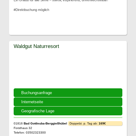
Ein Urlaub für alle Sinne – stilvoll, inspirierend, unverwechselbar!
#Direktbuchung möglich
Waldgut Naturresort
Buchungsanfrage
Internetseite
Geografische Lage
01816
Bad Gottleuba-Berggießhübel
Doppelzi. p. Tag ab:
169€
Forsthaus 32
Telefon: 03502323300