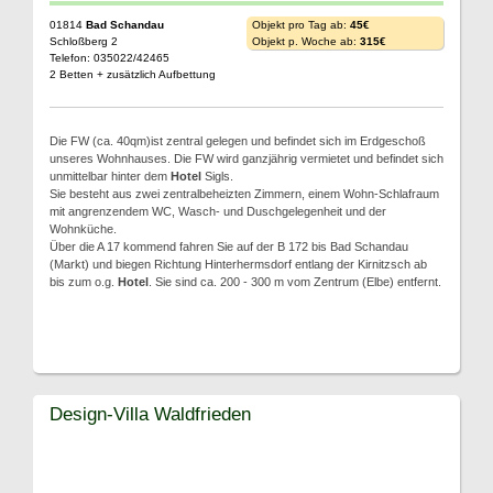
01814
Bad Schandau
Objekt pro Tag ab:
45€
Schloßberg 2
Objekt p. Woche ab:
315€
Telefon: 035022/42465
2 Betten + zusätzlich Aufbettung
Die FW (ca. 40qm)ist zentral gelegen und befindet sich im Erdgeschoß
unseres Wohnhauses. Die FW wird ganzjährig vermietet und befindet sich
unmittelbar hinter dem
Hotel
Sigls.
Sie besteht aus zwei zentralbeheizten Zimmern, einem Wohn-Schlafraum
mit angrenzendem WC, Wasch- und Duschgelegenheit und der
Wohnküche.
Über die A 17 kommend fahren Sie auf der B 172 bis Bad Schandau
(Markt) und biegen Richtung Hinterhermsdorf entlang der Kirnitzsch ab
bis zum o.g.
Hotel
. Sie sind ca. 200 - 300 m vom Zentrum (Elbe) entfernt.
Design-Villa Waldfrieden