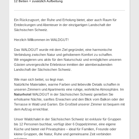
12 Betten + zusätzlich Aufbettung
Ein Rückzugsort, der Ruhe und Erholung bietet, aber auch Raum für
Entdeckungen und Abenteuer in der einzigartigen Landschaft der
Sächsischen Schweiz.
Herzlich Willkommen im WALDGUT!
Das WALDGUT wurde mit dem Ziel gegründet, eine harmonische
Verbindung zwischen Natur und gehobenem Komfort zu schaffen.
Wir engagieren uns aktiv für den Naturschutz und ermöglichen unseren
Gästen unvergessliche Erlebnisse inmitten der atemberaubenden
Landschaft der Sächsischen Schweiz.
Wie man sich bettet, so liegt man.
Natürliche Materialien, warme Farben und liebevolle Details schaffen in
unseren Zimmern und Apartments eine ruhige, wohnliche Atmosphäre. Im
Naturhotel
WALDGUT in der Sächsischen Schweiz genießen Sie
erholsame Nächte, sanftes Erwachen und den Blick vom Balkon oder der
Terrasse in Wald und Garten. Ein Großteil unserer Zimmer ist bequem mit
dem Aufzug erreichbar.
Unser Waldchalet in der Sächsischen Schweiz ist exklusiv für Gruppen
bis 12 Personen buchbar, verfügt über 6 Doppelzimmer, eine eigene
Küche und bietet viel Privatsphäre – ideal für Familien, Freunde oder
kleine Gruppen, die Natur, Ruhe und gemeinsame Zeit verbinden