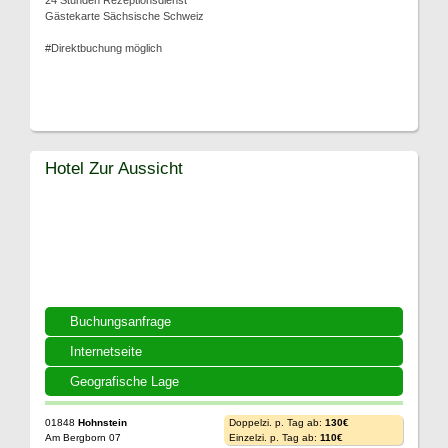
24 Stunden Rezeptionsdienst
Gästekarte Sächsische Schweiz
#Direktbuchung möglich
Hotel Zur Aussicht
Buchungsanfrage
Internetseite
Geografische Lage
01848
Hohnstein
Doppelzi. p. Tag ab:
130€
Am Bergborn 07
Einzelzi. p. Tag ab:
110€