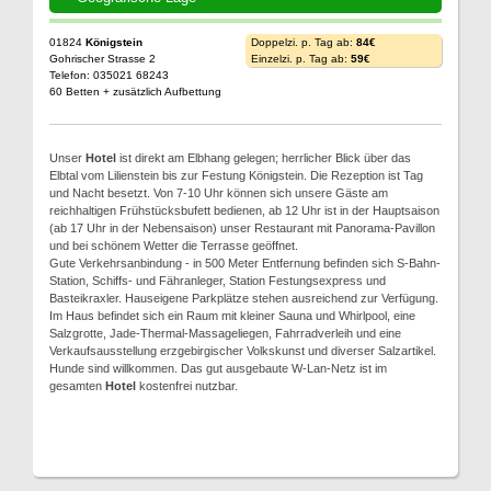
01824
Königstein
Doppelzi. p. Tag ab:
84€
Gohrischer Strasse 2
Einzelzi. p. Tag ab:
59€
Telefon: 035021 68243
60 Betten + zusätzlich Aufbettung
Unser
Hotel
ist direkt am Elbhang gelegen; herrlicher Blick über das
Elbtal vom Lilienstein bis zur Festung Königstein. Die Rezeption ist Tag
und Nacht besetzt. Von 7-10 Uhr können sich unsere Gäste am
reichhaltigen Frühstücksbufett bedienen, ab 12 Uhr ist in der Hauptsaison
(ab 17 Uhr in der Nebensaison) unser Restaurant mit Panorama-Pavillon
und bei schönem Wetter die Terrasse geöffnet.
Gute Verkehrsanbindung - in 500 Meter Entfernung befinden sich S-Bahn-
Station, Schiffs- und Fähranleger, Station Festungsexpress und
Basteikraxler. Hauseigene Parkplätze stehen ausreichend zur Verfügung.
Im Haus befindet sich ein Raum mit kleiner Sauna und Whirlpool, eine
Salzgrotte, Jade-Thermal-Massageliegen, Fahrradverleih und eine
Verkaufsausstellung erzgebirgischer Volkskunst und diverser Salzartikel.
Hunde sind willkommen. Das gut ausgebaute W-Lan-Netz ist im
gesamten
Hotel
kostenfrei nutzbar.