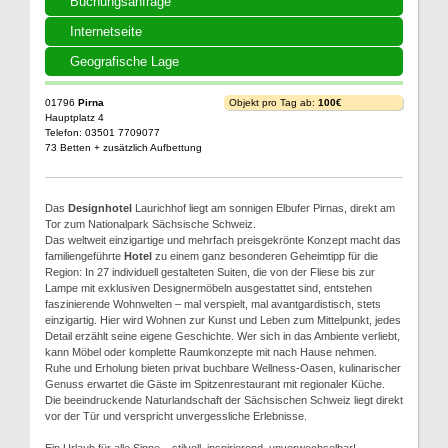
Buchungsanfrage
Internetseite
Geografische Lage
01796
Pirna
Objekt pro Tag ab:
100€
Hauptplatz 4
Telefon: 03501 7709077
73 Betten + zusätzlich Aufbettung
Das
Designhotel
Laurichhof liegt am sonnigen Elbufer Pirnas, direkt am
Tor zum Nationalpark Sächsische Schweiz.
Das weltweit einzigartige und mehrfach preisgekrönte Konzept macht das
familiengeführte
Hotel
zu einem ganz besonderen Geheimtipp für die
Region: In 27 individuell gestalteten Suiten, die von der Fliese bis zur
Lampe mit exklusiven Designermöbeln ausgestattet sind, entstehen
faszinierende Wohnwelten – mal verspielt, mal avantgardistisch, stets
einzigartig. Hier wird Wohnen zur Kunst und Leben zum Mittelpunkt, jedes
Detail erzählt seine eigene Geschichte. Wer sich in das Ambiente verliebt,
kann Möbel oder komplette Raumkonzepte mit nach Hause nehmen.
Ruhe und Erholung bieten privat buchbare Wellness-Oasen, kulinarischer
Genuss erwartet die Gäste im Spitzenrestaurant mit regionaler Küche.
Die beeindruckende Naturlandschaft der Sächsischen Schweiz liegt direkt
vor der Tür und verspricht unvergessliche Erlebnisse.