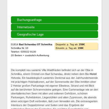
Buchungsanfrage
Internetseite
Geografische Lage
01814
Bad Schandau OT Schmilka
Doppelzi. p. Tag ab:
258€
Schmilka Nr. 10
Einzelzi. p. Tag ab:
198€
Telefon: 035022 9130
20 Betten + zusätzlich Aufbettung
Die komplett neu sanierte Villa Waldfrieden befindet sich an der Elbe in
Schmilka, einem Ortsteil von Bad Schandau, direkt neben dem Bio-
Hotel
Helvetia. Ein baubiologisch saniertes Denkmal aus der Jahrhundertwende
mit prächtigen Holzbalkonen, auf der Sonnenseite der Elbe inmitten einer
2 Hektar großen Parkanlage mit eigener Elbwiese, Strand und mit Blick
auf die berühmten Schrammsteine gelegen. Eine Gartenanlage wie an den
oberitalienischen Seen mit alten und seltenen Gehölzen, schönen
Parkwegen, Ruhebänken, Liegestühlen und alten Zypressen, die abends
einen würzigen Duft verbreiten, lädt zum Verweilen ein. Die extravaganten
Interieurs der Doppelzimmer und Suiten sind das Ergebnis der