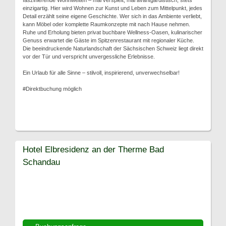
faszinierende Wohnwelten – mal verspielt, mal avantgardistisch, stets
einzigartig. Hier wird Wohnen zur Kunst und Leben zum Mittelpunkt, jedes
Detail erzählt seine eigene Geschichte. Wer sich in das Ambiente verliebt,
kann Möbel oder komplette Raumkonzepte mit nach Hause nehmen.
Ruhe und Erholung bieten privat buchbare Wellness-Oasen, kulinarischer
Genuss erwartet die Gäste im Spitzenrestaurant mit regionaler Küche.
Die beeindruckende Naturlandschaft der Sächsischen Schweiz liegt direkt
vor der Tür und verspricht unvergessliche Erlebnisse.
Ein Urlaub für alle Sinne – stilvoll, inspirierend, unverwechselbar!
#Direktbuchung möglich
Hotel Elbresidenz an der Therme Bad
Schandau