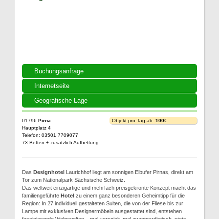
Buchungsanfrage
Internetseite
Geografische Lage
01796
Pirna
Objekt pro Tag ab:
100€
Hauptplatz 4
Telefon: 03501 7709077
73 Betten + zusätzlich Aufbettung
Das
Designhotel
Laurichhof liegt am sonnigen Elbufer Pirnas, direkt am
Tor zum Nationalpark Sächsische Schweiz.
Das weltweit einzigartige und mehrfach preisgekrönte Konzept macht das
familiengeführte
Hotel
zu einem ganz besonderen Geheimtipp für die
Region: In 27 individuell gestalteten Suiten, die von der Fliese bis zur
Lampe mit exklusiven Designermöbeln ausgestattet sind, entstehen