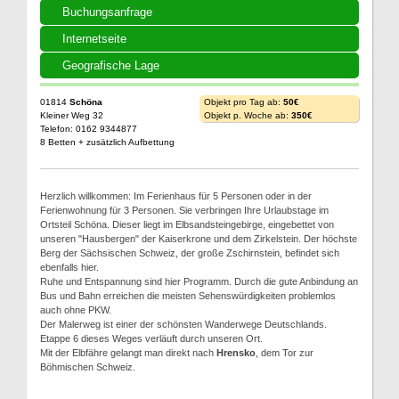
Buchungsanfrage
Internetseite
Geografische Lage
01814
Schöna
Objekt pro Tag ab:
50€
Kleiner Weg 32
Objekt p. Woche ab:
350€
Telefon: 0162 9344877
8 Betten + zusätzlich Aufbettung
Herzlich willkommen: Im Ferienhaus für 5 Personen oder in der
Ferienwohnung für 3 Personen. Sie verbringen Ihre Urlaubstage im
Ortsteil Schöna. Dieser liegt im Elbsandsteingebirge, eingebettet von
unseren "Hausbergen" der Kaiserkrone und dem Zirkelstein. Der höchste
Berg der Sächsischen Schweiz, der große Zschirnstein, befindet sich
ebenfalls hier.
Ruhe und Entspannung sind hier Programm. Durch die gute Anbindung an
Bus und Bahn erreichen die meisten Sehenswürdigkeiten problemlos
auch ohne PKW.
Der Malerweg ist einer der schönsten Wanderwege Deutschlands.
Etappe 6 dieses Weges verläuft durch unseren Ort.
Mit der Elbfähre gelangt man direkt nach
Hrensko
, dem Tor zur
Böhmischen Schweiz.