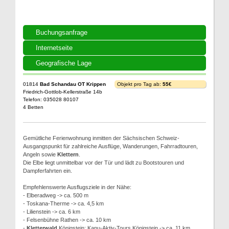
Buchungsanfrage
Internetseite
Geografische Lage
01814
Bad Schandau OT Krippen
Objekt pro Tag ab:
55€
Friedrich-Gottlob-Kellerstraße 14b
Telefon: 035028 80107
4 Betten
Gemütliche Ferienwohnung inmitten der Sächsischen Schweiz-
Ausgangspunkt für zahlreiche Ausflüge, Wanderungen, Fahrradtouren,
Angeln sowie
Klettern
.
Die Elbe liegt unmittelbar vor der Tür und lädt zu Bootstouren und
Dampferfahrten ein.
Empfehlenswerte Ausflugsziele in der Nähe:
- Elberadweg -> ca. 500 m
- Toskana-Therme -> ca. 4,5 km
- Lilienstein -> ca. 6 km
- Felsenbühne Rathen -> ca. 10 km
-
Kletterwald
Königstein; Kanu-Aktiv-Tours Königstein -> ca. 11 km