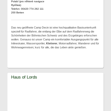
Polabí (pro některé navigace
Rytířská)
Telefon: 00420 774 262 111
200 Betten
Das neu geöffnete Camp Decin ist eine hochqualitative Basisunterkunft
speziell für Radfahrer, die entlang der Elbe auf dem Radfahrerweg die
Schönheiten der Böhmischen Schweiz und des Erzgebirges erforschen
wollen. Genauso ist unser Camp ein komfortabler Ausgangspunkt für alle
Inlineskater, Wassersportler,
Kletterer
, Motorradfahrer, Wanderer und für
Wohnwagenreisen; kurz für alle, die das Leben aktiv genießen.
Haus of Lords