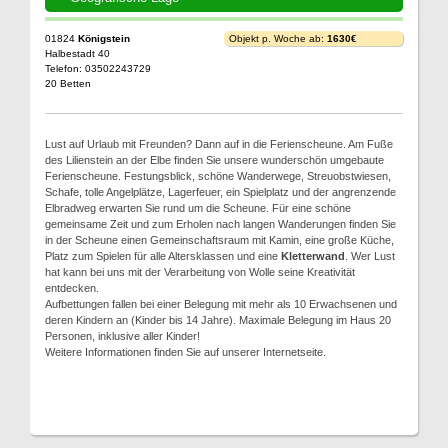
01824
Königstein
Objekt p. Woche ab:
1630€
Halbestadt 40
Telefon: 03502243729
20 Betten
Lust auf Urlaub mit Freunden? Dann auf in die Ferienscheune. Am Fuße
des Lilienstein an der Elbe finden Sie unsere wunderschön umgebaute
Ferienscheune. Festungsblick, schöne Wanderwege, Streuobstwiesen,
Schafe, tolle Angelplätze, Lagerfeuer, ein Spielplatz und der angrenzende
Elbradweg erwarten Sie rund um die Scheune. Für eine schöne
gemeinsame Zeit und zum Erholen nach langen Wanderungen finden Sie
in der Scheune einen Gemeinschaftsraum mit Kamin, eine große Küche,
Platz zum Spielen für alle Altersklassen und eine
Kletterwand
. Wer Lust
hat kann bei uns mit der Verarbeitung von Wolle seine Kreativität
entdecken.
Aufbettungen fallen bei einer Belegung mit mehr als 10 Erwachsenen und
deren Kindern an (Kinder bis 14 Jahre). Maximale Belegung im Haus 20
Personen, inklusive aller Kinder!
Weitere Informationen finden Sie auf unserer Internetseite.