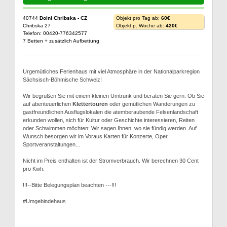
40744
Dolni Chribska - CZ
Objekt pro Tag ab:
60€
Chribska 27
Objekt p. Woche ab:
420€
Telefon: 00420-776342577
7 Betten + zusätzlich Aufbettung
Urgemütliches Ferienhaus mit viel Atmosphäre in der Nationalparkregion
Sächsisch-Böhmische Schweiz!
Wir begrüßen Sie mit einem kleinen Umtrunk und beraten Sie gern. Ob Sie
auf abenteuerlichen
Klettertouren
oder gemütlichen Wanderungen zu
gastfreundlichen Ausflugslokalen die atemberaubende Felsenlandschaft
erkunden wollen, sich für Kultur oder Geschichte interessieren, Reiten
oder Schwimmen möchten: Wir sagen Ihnen, wo sie fündig werden. Auf
Wunsch besorgen wir im Voraus Karten für Konzerte, Oper,
Sportveranstaltungen...
Nicht im Preis enthalten ist der Stromverbrauch. Wir berechnen 30 Cent
pro Kwh.
!!!--Bitte Belegungsplan beachten ---!!!
#Umgebindehaus