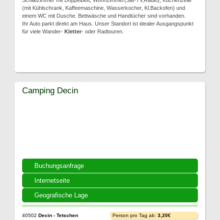
Schlafzimmer mit Doppelbett, Wohnzimmer(Sat-TV,Radio), Küchenzeile
(mit Kühlschrank, Kaffeemaschine, Wasserkocher, Kl.Backofen) und
einem WC mit Dusche. Bettwäsche und Handtücher sind vorhanden.
Ihr Auto parkt direkt am Haus. Unser Standort ist idealer Ausgangspunkt
für viele Wander-
Kletter
- oder Radtouren.
Camping Decin
Buchungsanfrage
Internetseite
Geografische Lage
40502
Decin - Tetschen
Person pro Tag ab:
3,20€