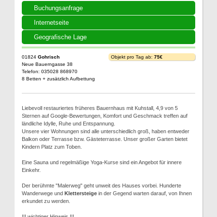
Buchungsanfrage
Internetseite
Geografische Lage
01824
Gohrisch
Objekt pro Tag ab:
75€
Neue Bauerngasse 38
Telefon: 035028 868970
8 Betten + zusätzlich Aufbettung
Liebevoll restauriertes früheres Bauernhaus mit Kuhstall, 4,9 von 5
Sternen auf Google-Bewertungen, Komfort und Geschmack treffen auf
ländliche Idylle, Ruhe und Entspannung.
Unsere vier Wohnungen sind alle unterschiedlich groß, haben entweder
Balkon oder Terrasse bzw. Gästeterrasse. Unser großer Garten bietet
Kindern Platz zum Toben.
Eine Sauna und regelmäßige Yoga-Kurse sind ein Angebot für innere
Einkehr.
Der berühmte "Malerweg" geht unweit des Hauses vorbei. Hunderte
Wanderwege und
Klettersteige
in der Gegend warten darauf, von Ihnen
erkundet zu werden.
!!! wichtiger Hinweis !!!