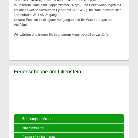
Schaukel,
Klettergerüst
mit
Kletterwand
und Rutsche.
In unserem Haus sind Doppelzimmer 26 qm ) und Ferienwohnungen mit
ein oder zwei Schlafräumen ( jeder mit DU / WC ). Im Haus befindet sich
kostenfreier W- LAN Zugang.
Unsere Pension ist ein guter Ausgangspunkt für Wanderungen und
Ausflüge.
Wir würden uns freuen Sie in unserem Haus begrüßen zu dürfen.
Ferienscheune am Lilienstein
Buchungsanfrage
Internetseite
Geografische Lage