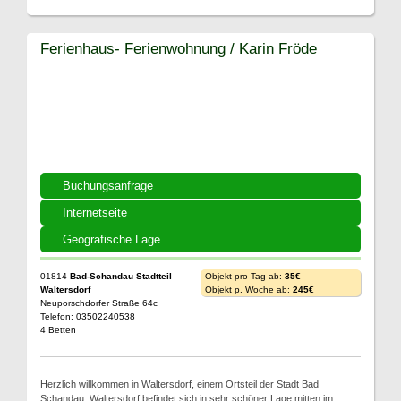
Ferienhaus- Ferienwohnung / Karin Fröde
Buchungsanfrage
Internetseite
Geografische Lage
01814
Bad-Schandau Stadtteil
Objekt pro Tag ab:
35€
Waltersdorf
Objekt p. Woche ab:
245€
Neuporschdorfer Straße 64c
Telefon: 03502240538
4 Betten
Herzlich willkommen in Waltersdorf, einem Ortsteil der Stadt Bad
Schandau. Waltersdorf befindet sich in sehr schöner Lage mitten im