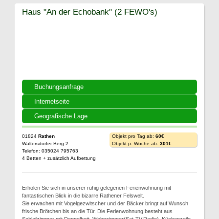
Haus "An der Echobank" (2 FEWO's)
Buchungsanfrage
Internetseite
Geografische Lage
01824
Rathen
Objekt pro Tag ab:
60€
Waltersdorfer Berg 2
Objekt p. Woche ab:
301€
Telefon: 035024 795763
4 Betten + zusätzlich Aufbettung
Erholen Sie sich in unserer ruhig gelegenen Ferienwohnung mit
fantastischen Blick in die bizarre Rathener Felswelt.
Sie erwachen mit Vogelgezwitscher und der Bäcker bringt auf Wunsch
frische Brötchen bis an die Tür. Die Ferienwohnung besteht aus