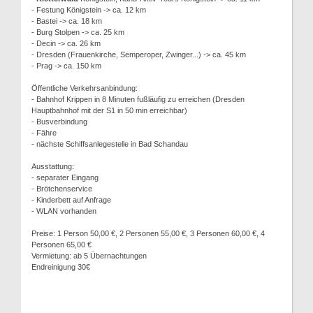
- Festung Königstein -> ca. 12 km
- Bastei -> ca. 18 km
- Burg Stolpen -> ca. 25 km
- Decin -> ca. 26 km
- Dresden (Frauenkirche, Semperoper, Zwinger...) -> ca. 45 km
- Prag -> ca. 150 km
Öffentliche Verkehrsanbindung:
- Bahnhof Krippen in 8 Minuten fußläufig zu erreichen (Dresden
Hauptbahnhof mit der S1 in 50 min erreichbar)
- Busverbindung
- Fähre
- nächste Schiffsanlegestelle in Bad Schandau
Ausstattung:
- separater Eingang
- Brötchenservice
- Kinderbett auf Anfrage
- WLAN vorhanden
Preise: 1 Person 50,00 €, 2 Personen 55,00 €, 3 Personen 60,00 €, 4
Personen 65,00 €
Vermietung: ab 5 Übernachtungen
Endreinigung 30€