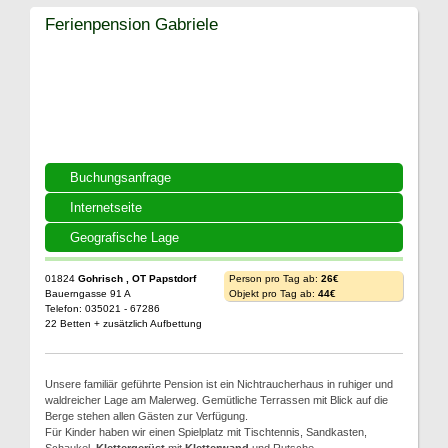
Ferienpension Gabriele
Buchungsanfrage
Internetseite
Geografische Lage
01824
Gohrisch , OT Papstdorf
Person pro Tag ab:
26€
Bauerngasse 91 A
Objekt pro Tag ab:
44€
Telefon: 035021 - 67286
22 Betten + zusätzlich Aufbettung
Unsere familiär geführte Pension ist ein Nichtraucherhaus in ruhiger und
waldreicher Lage am Malerweg. Gemütliche Terrassen mit Blick auf die
Berge stehen allen Gästen zur Verfügung.
Für Kinder haben wir einen Spielplatz mit Tischtennis, Sandkasten,