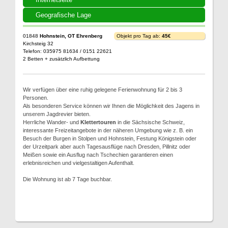
Geografische Lage
01848
Hohnstein, OT Ehrenberg
Objekt pro Tag ab:
45€
Kirchsteig 32
Telefon: 035975 81634 / 0151 22621
2 Betten + zusätzlich Aufbettung
Wir verfügen über eine ruhig gelegene Ferienwohnung für 2 bis 3
Personen.
Als besonderen Service können wir Ihnen die Möglichkeit des Jagens in
unserem Jagdrevier bieten.
Herrliche Wander- und
Klettertouren
in die Sächsische Schweiz,
interessante Freizeitangebote in der näheren Umgebung wie z. B. ein
Besuch der Burgen in Stolpen und Hohnstein, Festung Königstein oder
der Urzeitpark aber auch Tagesausflüge nach Dresden, Pillnitz oder
Meißen sowie ein Ausflug nach Tschechien garantieren einen
erlebnisreichen und vielgestaltigen Aufenthalt.
Die Wohnung ist ab 7 Tage buchbar.