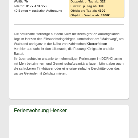
Weißig 7b
Doppelzi. p. Tag ab:
32€
Telefon: 0177 4737272
Einzelzi. p. Tag ab:
16€
40 Betten + zusätzlich Aufbettung
Objekt pro Tag ab:
450€
Objekt p. Woche ab:
3300€
Die naturnahe Herberge auf dem Kulm mit ihrem großen Außengelände
liegt im Herzen des Elbsandsteingebirges, unmittelbar am "Malerweg", am
Waldrand und ganz in der Nähe von zahlreichen
Kletterfelsen
.
Von hier aus seht ihr den Lilienstein, die Festung Königstein und die
Bastei.
Ihr übernachtet im unsaniertem ehemaligen Ferienlager im DDR-Charme
mit Mehrbettzimmern und Gemeinschaftssanitäranlagen, könnt aber auch
die schickeren Tinyhäuser oder eine urige einfache Berghütte oder das
ganze Gelände mit Zeltplatz mieten.
Ferienwohnung Henker