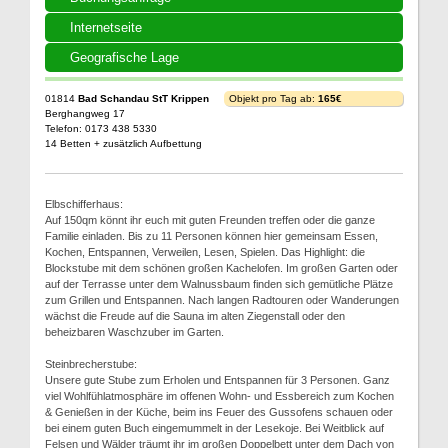
Internetseite
Geografische Lage
01814
Bad Schandau StT Krippen
Objekt pro Tag ab:
165€
Berghangweg 17
Telefon: 0173 438 5330
14 Betten + zusätzlich Aufbettung
Elbschifferhaus:
Auf 150qm könnt ihr euch mit guten Freunden treffen oder die ganze
Familie einladen. Bis zu 11 Personen können hier gemeinsam Essen,
Kochen, Entspannen, Verweilen, Lesen, Spielen. Das Highlight: die
Blockstube mit dem schönen großen Kachelofen. Im großen Garten oder
auf der Terrasse unter dem Walnussbaum finden sich gemütliche Plätze
zum Grillen und Entspannen. Nach langen Radtouren oder Wanderungen
wächst die Freude auf die Sauna im alten Ziegenstall oder den
beheizbaren Waschzuber im Garten.
Steinbrecherstube:
Unsere gute Stube zum Erholen und Entspannen für 3 Personen. Ganz
viel Wohlfühlatmosphäre im offenen Wohn- und Essbereich zum Kochen
& Genießen in der Küche, beim ins Feuer des Gussofens schauen oder
bei einem guten Buch eingemummelt in der Lesekoje. Bei Weitblick auf
Felsen und Wälder träumt ihr im großen Doppelbett unter dem Dach von