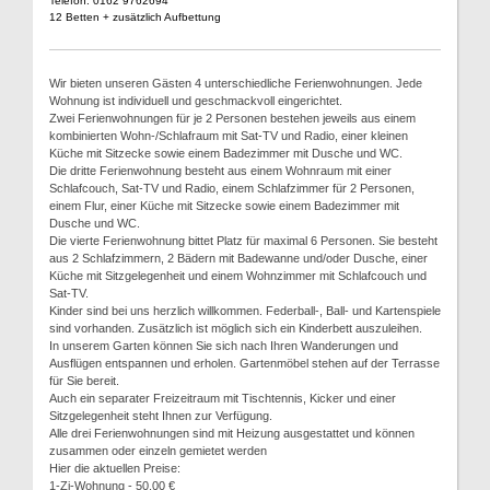
Telefon: 0162 9762694
12 Betten + zusätzlich Aufbettung
Wir bieten unseren Gästen 4 unterschiedliche Ferienwohnungen. Jede
Wohnung ist individuell und geschmackvoll eingerichtet.
Zwei Ferienwohnungen für je 2 Personen bestehen jeweils aus einem
kombinierten Wohn-/Schlafraum mit Sat-TV und Radio, einer kleinen
Küche mit Sitzecke sowie einem Badezimmer mit Dusche und WC.
Die dritte Ferienwohnung besteht aus einem Wohnraum mit einer
Schlafcouch, Sat-TV und Radio, einem Schlafzimmer für 2 Personen,
einem Flur, einer Küche mit Sitzecke sowie einem Badezimmer mit
Dusche und WC.
Die vierte Ferienwohnung bittet Platz für maximal 6 Personen. Sie besteht
aus 2 Schlafzimmern, 2 Bädern mit Badewanne und/oder Dusche, einer
Küche mit Sitzgelegenheit und einem Wohnzimmer mit Schlafcouch und
Sat-TV.
Kinder sind bei uns herzlich willkommen. Federball-, Ball- und Kartenspiele
sind vorhanden. Zusätzlich ist möglich sich ein Kinderbett auszuleihen.
In unserem Garten können Sie sich nach Ihren Wanderungen und
Ausflügen entspannen und erholen. Gartenmöbel stehen auf der Terrasse
für Sie bereit.
Auch ein separater Freizeitraum mit Tischtennis, Kicker und einer
Sitzgelegenheit steht Ihnen zur Verfügung.
Alle drei Ferienwohnungen sind mit Heizung ausgestattet und können
zusammen oder einzeln gemietet werden
Hier die aktuellen Preise:
1-Zi-Wohnung - 50,00 €