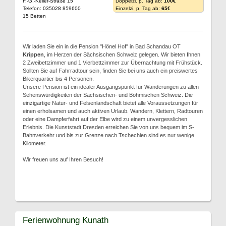
F.-G.-Keller-Straße 15
Doppelzi. p. Tag ab:
100€
Telefon: 035028 859600
Einzelzi. p. Tag ab:
65€
15 Betten
Wir laden Sie ein in die Pension "Hönel Hof" in Bad Schandau OT
Krippen
, im Herzen der Sächsischen Schweiz gelegen. Wir bieten Ihnen
2 Zweibettzimmer und 1 Vierbettzimmer zur Übernachtung mit Frühstück.
Sollten Sie auf Fahrradtour sein, finden Sie bei uns auch ein preiswertes
Bikerquartier bis 4 Personen.
Unsere Pension ist ein idealer Ausgangspunkt für Wanderungen zu allen
Sehenswürdigkeiten der Sächsischen- und Böhmischen Schweiz. Die
einzigartige Natur- und Felsenlandschaft bietet alle Voraussetzungen für
einen erholsamen und auch aktiven Urlaub. Wandern, Klettern, Radtouren
oder eine Dampferfahrt auf der Elbe wird zu einem unvergesslichen
Erlebnis. Die Kunststadt Dresden erreichen Sie von uns bequem im S-
Bahnverkehr und bis zur Grenze nach Tschechien sind es nur wenige
Kilometer.
Wir freuen uns auf Ihren Besuch!
Ferienwohnung Kunath