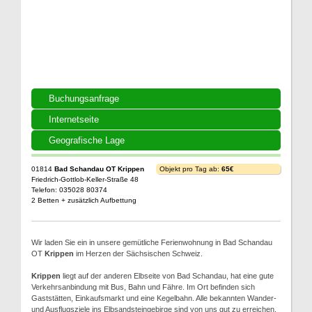
Buchungsanfrage
Internetseite
Geografische Lage
01814
Bad Schandau OT Krippen
Objekt pro Tag ab:
65€
Friedrich-Gottlob-Keller-Straße 48
Telefon: 035028 80374
2 Betten + zusätzlich Aufbettung
Wir laden Sie ein in unsere gemütliche Ferienwohnung in Bad Schandau
OT
Krippen
im Herzen der Sächsischen Schweiz.
Krippen
liegt auf der anderen Elbseite von Bad Schandau, hat eine gute
Verkehrsanbindung mit Bus, Bahn und Fähre. Im Ort befinden sich
Gaststätten, Einkaufsmarkt und eine Kegelbahn. Alle bekannten Wander-
und Ausflugsziele ins Elbsandsteingebirge sind von uns gut zu erreichen.