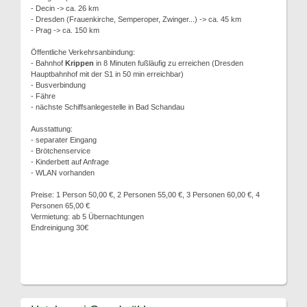
- Decin -> ca. 26 km
- Dresden (Frauenkirche, Semperoper, Zwinger...) -> ca. 45 km
- Prag -> ca. 150 km
Öffentliche Verkehrsanbindung:
- Bahnhof
Krippen
in 8 Minuten fußläufig zu erreichen (Dresden
Hauptbahnhof mit der S1 in 50 min erreichbar)
- Busverbindung
- Fähre
- nächste Schiffsanlegestelle in Bad Schandau
Ausstattung:
- separater Eingang
- Brötchenservice
- Kinderbett auf Anfrage
- WLAN vorhanden
Preise: 1 Person 50,00 €, 2 Personen 55,00 €, 3 Personen 60,00 €, 4
Personen 65,00 €
Vermietung: ab 5 Übernachtungen
Endreinigung 30€