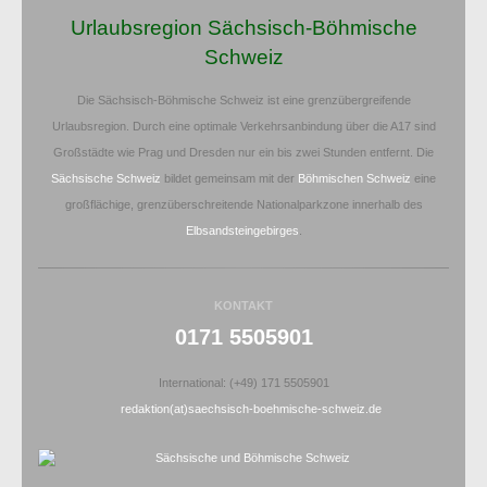
Urlaubsregion Sächsisch-Böhmische
Schweiz
Die Sächsisch-Böhmische Schweiz ist eine grenzübergreifende
Urlaubsregion. Durch eine optimale Verkehrsanbindung über die A17 sind
Großstädte wie Prag und Dresden nur ein bis zwei Stunden entfernt. Die
Sächsische Schweiz
bildet gemeinsam mit der
Böhmischen Schweiz
eine
großflächige, grenzüberschreitende Nationalparkzone innerhalb des
Elbsandsteingebirges
.
KONTAKT
0171 5505901
International: (+49) 171 5505901
redaktion(at)saechsisch-boehmische-schweiz.de