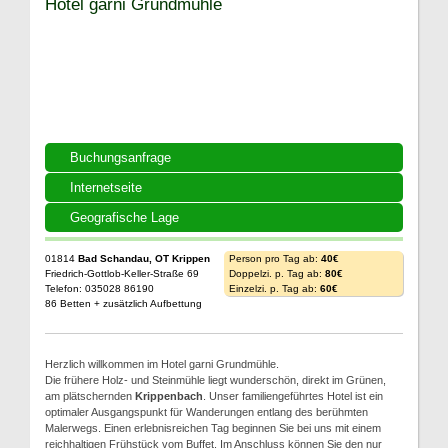
Hotel garni Grundmühle
Buchungsanfrage
Internetseite
Geografische Lage
01814
Bad Schandau, OT Krippen
Person pro Tag ab:
40€
Friedrich-Gottlob-Keller-Straße 69
Doppelzi. p. Tag ab:
80€
Telefon: 035028 86190
Einzelzi. p. Tag ab:
60€
86 Betten + zusätzlich Aufbettung
Herzlich willkommen im Hotel garni Grundmühle.
Die frühere Holz- und Steinmühle liegt wunderschön, direkt im Grünen,
am plätschernden
Krippenbach
. Unser familiengeführtes Hotel ist ein
optimaler Ausgangspunkt für Wanderungen entlang des berühmten
Malerwegs. Einen erlebnisreichen Tag beginnen Sie bei uns mit einem
reichhaltigen Frühstück vom Buffet. Im Anschluss können Sie den nur