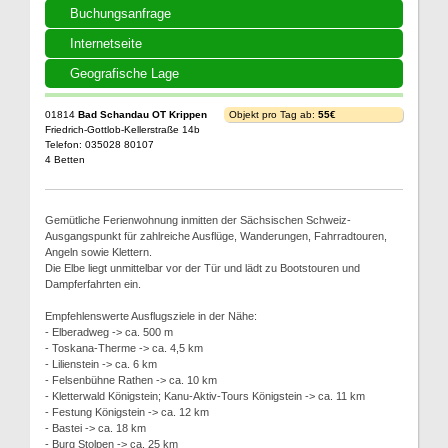
Buchungsanfrage
Internetseite
Geografische Lage
01814
Bad Schandau OT Krippen
Objekt pro Tag ab:
55€
Friedrich-Gottlob-Kellerstraße 14b
Telefon: 035028 80107
4 Betten
Gemütliche Ferienwohnung inmitten der Sächsischen Schweiz-
Ausgangspunkt für zahlreiche Ausflüge, Wanderungen, Fahrradtouren,
Angeln sowie Klettern.
Die Elbe liegt unmittelbar vor der Tür und lädt zu Bootstouren und
Dampferfahrten ein.
Empfehlenswerte Ausflugsziele in der Nähe:
- Elberadweg -> ca. 500 m
- Toskana-Therme -> ca. 4,5 km
- Lilienstein -> ca. 6 km
- Felsenbühne Rathen -> ca. 10 km
- Kletterwald Königstein; Kanu-Aktiv-Tours Königstein -> ca. 11 km
- Festung Königstein -> ca. 12 km
- Bastei -> ca. 18 km
- Burg Stolpen -> ca. 25 km