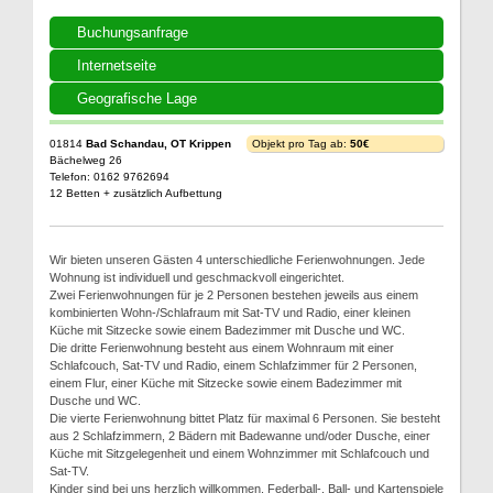
Buchungsanfrage
Internetseite
Geografische Lage
01814
Bad Schandau, OT Krippen
Objekt pro Tag ab:
50€
Bächelweg 26
Telefon: 0162 9762694
12 Betten + zusätzlich Aufbettung
Wir bieten unseren Gästen 4 unterschiedliche Ferienwohnungen. Jede
Wohnung ist individuell und geschmackvoll eingerichtet.
Zwei Ferienwohnungen für je 2 Personen bestehen jeweils aus einem
kombinierten Wohn-/Schlafraum mit Sat-TV und Radio, einer kleinen
Küche mit Sitzecke sowie einem Badezimmer mit Dusche und WC.
Die dritte Ferienwohnung besteht aus einem Wohnraum mit einer
Schlafcouch, Sat-TV und Radio, einem Schlafzimmer für 2 Personen,
einem Flur, einer Küche mit Sitzecke sowie einem Badezimmer mit
Dusche und WC.
Die vierte Ferienwohnung bittet Platz für maximal 6 Personen. Sie besteht
aus 2 Schlafzimmern, 2 Bädern mit Badewanne und/oder Dusche, einer
Küche mit Sitzgelegenheit und einem Wohnzimmer mit Schlafcouch und
Sat-TV.
Kinder sind bei uns herzlich willkommen. Federball-, Ball- und Kartenspiele