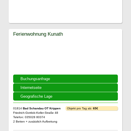
Ferienwohnung Kunath
Buchungsanfrage
Internetseite
Geografische Lage
01814
Bad Schandau OT Krippen
Objekt pro Tag ab:
65€
Friedrich-Gottlob-Keller-Straße 48
Telefon: 035028 80374
2 Betten + zusätzlich Aufbettung