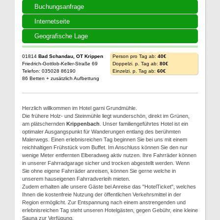
Buchungsanfrage
Internetseite
Geografische Lage
01814
Bad Schandau, OT Krippen
Person pro Tag ab:
40€
Friedrich-Gottlob-Keller-Straße 69
Doppelzi. p. Tag ab:
80€
Telefon: 035028 86190
Einzelzi. p. Tag ab:
60€
86 Betten + zusätzlich Aufbettung
Herzlich willkommen im Hotel garni Grundmühle.
Die frühere Holz- und Steinmühle liegt wunderschön, direkt im Grünen,
am plätschernden
Krippenbach
. Unser familiengeführtes Hotel ist ein
optimaler Ausgangspunkt für Wanderungen entlang des berühmten
Malerwegs. Einen erlebnisreichen Tag beginnen Sie bei uns mit einem
reichhaltigen Frühstück vom Buffet. Im Anschluss können Sie den nur
wenige Meter entfernten Elberadweg aktiv nutzen. Ihre Fahrräder können
in unserer Fahrradgarage sicher und trocken abgestellt werden. Wenn
Sie ohne eigene Fahrräder anreisen, können Sie gerne welche in
unserem hauseigenen Fahrradverleih mieten.
Zudem erhalten alle unsere Gäste bei Anreise das "HotelTicket", welches
Ihnen die kostenfreie Nutzung der öffentlichen Verkehrsmittel in der
Region ermöglicht. Zur Entspannung nach einem anstrengenden und
erlebnisreichen Tag steht unseren Hotelgästen, gegen Gebühr, eine kleine
Sauna zur Verfügung.