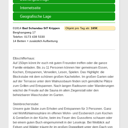
Internetseite
Geografische Lage
01814
Bad Schandau StT Krippen
Objekt pro Tag ab:
165€
Berghangweg 17
Telefon: 0173 438 5330
14 Betten + zusätzlich Aufbettung
Elbschifferhaus:
Auf 150qm könnt ihr euch mit guten Freunden treffen oder die ganze
Familie einladen. Bis zu 11 Personen können hier gemeinsam Essen,
Kochen, Entspannen, Verweilen, Lesen, Spielen. Das Highlight: die
Blockstube mit dem schönen großen Kachelofen. Im großen Garten oder
auf der Terrasse unter dem Walnussbaum finden sich gemütliche Plätze
zum Grillen und Entspannen. Nach langen Radtouren oder Wanderungen
wächst die Freude auf die Sauna im alten Ziegenstall oder den
beheizbaren Waschzuber im Garten.
Steinbrecherstube:
Unsere gute Stube zum Erholen und Entspannen für 3 Personen. Ganz
viel Wohlfühlatmosphäre im offenen Wohn- und Essbereich zum Kochen
& Genießen in der Küche, beim ins Feuer des Gussofens schauen oder
bei einem guten Buch eingemummelt in der Lesekoje. Bei Weitblick auf
Felsen und Wälder träumt ihr im großen Doppelbett unter dem Dach von