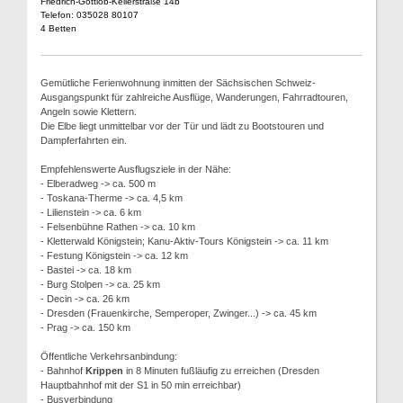
Friedrich-Gottlob-Kellerstraße 14b
Telefon: 035028 80107
4 Betten
Gemütliche Ferienwohnung inmitten der Sächsischen Schweiz-
Ausgangspunkt für zahlreiche Ausflüge, Wanderungen, Fahrradtouren,
Angeln sowie Klettern.
Die Elbe liegt unmittelbar vor der Tür und lädt zu Bootstouren und
Dampferfahrten ein.
Empfehlenswerte Ausflugsziele in der Nähe:
- Elberadweg -> ca. 500 m
- Toskana-Therme -> ca. 4,5 km
- Lilienstein -> ca. 6 km
- Felsenbühne Rathen -> ca. 10 km
- Kletterwald Königstein; Kanu-Aktiv-Tours Königstein -> ca. 11 km
- Festung Königstein -> ca. 12 km
- Bastei -> ca. 18 km
- Burg Stolpen -> ca. 25 km
- Decin -> ca. 26 km
- Dresden (Frauenkirche, Semperoper, Zwinger...) -> ca. 45 km
- Prag -> ca. 150 km
Öffentliche Verkehrsanbindung:
- Bahnhof
Krippen
in 8 Minuten fußläufig zu erreichen (Dresden
Hauptbahnhof mit der S1 in 50 min erreichbar)
- Busverbindung