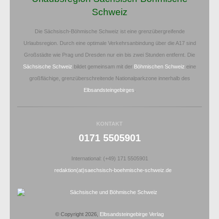
Schweiz
Die Sächsisch-Böhmische Schweiz ist eine grenzübergreifende
Urlaubsregion. Durch eine optimale Verkehrsanbindung über die A17 sind
Großstädte wie Prag und Dresden nur ein bis zwei Stunden entfernt. Die
Sächsische Schweiz
bildet gemeinsam mit der
Böhmischen Schweiz
eine
großflächige, grenzüberschreitende Nationalparkzone innerhalb des
Elbsandsteingebirges
.
KONTAKT
0171 5505901
International: (+49) 171 5505901
redaktion(at)saechsisch-boehmische-schweiz.de
© Copyright 2026,
Elbsandsteingebirge Verlag