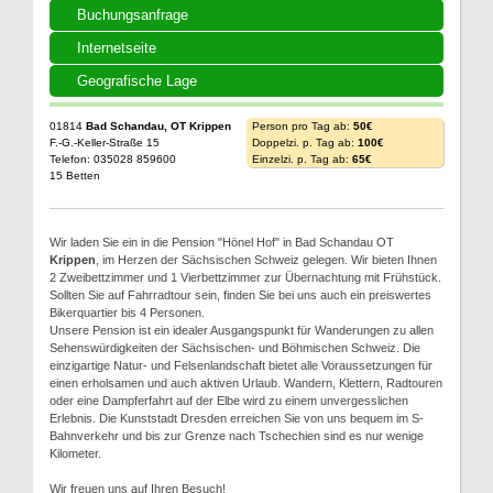
Buchungsanfrage
Internetseite
Geografische Lage
01814
Bad Schandau, OT Krippen
Person pro Tag ab:
50€
F.-G.-Keller-Straße 15
Doppelzi. p. Tag ab:
100€
Telefon: 035028 859600
Einzelzi. p. Tag ab:
65€
15 Betten
Wir laden Sie ein in die Pension "Hönel Hof" in Bad Schandau OT
Krippen
, im Herzen der Sächsischen Schweiz gelegen. Wir bieten Ihnen
2 Zweibettzimmer und 1 Vierbettzimmer zur Übernachtung mit Frühstück.
Sollten Sie auf Fahrradtour sein, finden Sie bei uns auch ein preiswertes
Bikerquartier bis 4 Personen.
Unsere Pension ist ein idealer Ausgangspunkt für Wanderungen zu allen
Sehenswürdigkeiten der Sächsischen- und Böhmischen Schweiz. Die
einzigartige Natur- und Felsenlandschaft bietet alle Voraussetzungen für
einen erholsamen und auch aktiven Urlaub. Wandern, Klettern, Radtouren
oder eine Dampferfahrt auf der Elbe wird zu einem unvergesslichen
Erlebnis. Die Kunststadt Dresden erreichen Sie von uns bequem im S-
Bahnverkehr und bis zur Grenze nach Tschechien sind es nur wenige
Kilometer.
Wir freuen uns auf Ihren Besuch!