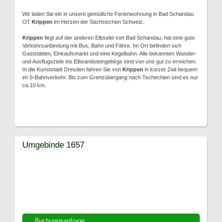
Wir laden Sie ein in unsere gemütliche Ferienwohnung in Bad Schandau
OT
Krippen
im Herzen der Sächsischen Schweiz.
Krippen
liegt auf der anderen Elbseite von Bad Schandau, hat eine gute
Verkehrsanbindung mit Bus, Bahn und Fähre. Im Ort befinden sich
Gaststätten, Einkaufsmarkt und eine Kegelbahn. Alle bekannten Wander-
und Ausflugsziele ins Elbsandsteingebirge sind von uns gut zu erreichen.
In die Kunststadt Dresden fahren Sie von
Krippen
in kurzer Zeit bequem
im S-Bahnverkehr. Bis zum Grenzübergang nach Tschechien sind es nur
ca.10 km.
Umgebinde 1657
Buchungsanfrage