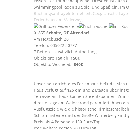
lassen. Die Landeshauptstadt Dresden ist auch e
Swimmingpool laden zu Spiel und Spaß ein. Im Or
Buchungsanfrage
Internetseite
Geografische Lage
Ferienhaus am Malerweg
01855
Sebnitz, OT Altendorf
Am Hegebusch 20
Telefon: 035022 50777
7 Betten + zusätzlich Aufbettung
Objekt pro Tag ab:
150€
Objekt p. Woche ab:
840€
Unser neu errichtetes Ferienhaus befindet sich 
Haus verfügt auf 125 qm und 2 Etagen über insg
Terrasse am Haus können Sie entspannen. Zum Ha
direkte Lage am Waldesrand garantiert ihnen e
Ausflugsziele wie die historische Kirnitzschtalb
Schrammsteine und der Große Winterberg sind gu
Preis bis 4 Personen: 150 Euro/Tag
Jede weitere Person 20 Euro/Tag