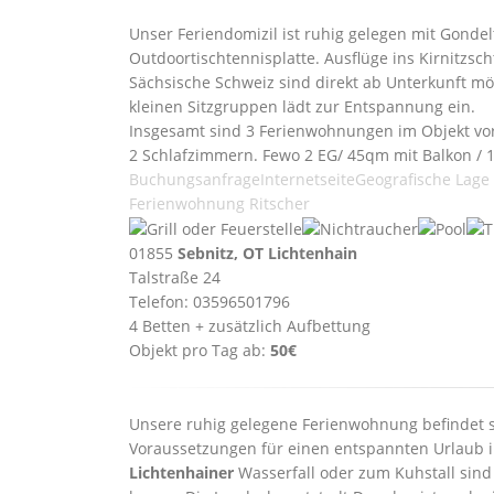
Unser Feriendomizil ist ruhig gelegen mit Gonde
Outdoortischtennisplatte. Ausflüge ins Kirnitzsc
Sächsische Schweiz sind direkt ab Unterkunft mö
kleinen Sitzgruppen lädt zur Entspannung ein.
Insgesamt sind 3 Ferienwohnungen im Objekt vo
2 Schlafzimmern. Fewo 2 EG/ 45qm mit Balkon / 1
Buchungsanfrage
Internetseite
Geografische Lage
Ferienwohnung Ritscher
01855
Sebnitz, OT Lichtenhain
Talstraße 24
Telefon: 03596501796
4 Betten + zusätzlich Aufbettung
Objekt pro Tag ab:
50€
Unsere ruhig gelegene Ferienwohnung befindet s
Voraussetzungen für einen entspannten Urlaub im
Lichtenhainer
Wasserfall oder zum Kuhstall sin