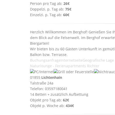
Person pro Tag ab:
26€
Doppelzi. p. Tag ab:
75€
Einzelzi. p. Tag ab:
60€
Herzlich Willkommen im Berghof! Genießen Sie Ih
dem Blick auf die Felsenwelt. Im Berghof erwarte
Biergarten!
Wir bieten bis zu 60 Gästen Unterkunft in gemütl
Balkon bzw. Terrasse.
Buchungsanfrage
Internetseite
Geografische Lage
Naturlounge - Ferienapartments Richter
01855
Lichtenhain
Talstraße 24a
Telefon: 03597180041
14 Betten + zusätzlich Aufbettung
Objekt pro Tag ab:
62€
Objekt p. Woche ab:
434€