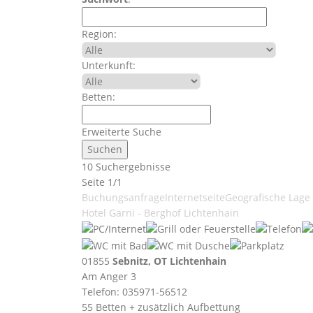
Region:
Unterkunft:
Betten:
Erweiterte Suche
10 Suchergebnisse
Seite 1/1
Buchungsanfrage
Internetseite
Geografische Lage
Hotel Garni - Berghof Lichtenhain
01855
Sebnitz, OT Lichtenhain
Am Anger 3
Telefon: 035971-56512
55 Betten + zusätzlich Aufbettung