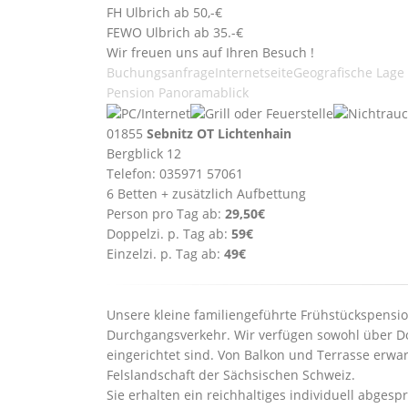
FH Ulbrich ab 50,-€
FEWO Ulbrich ab 35.-€
Wir freuen uns auf Ihren Besuch !
Buchungsanfrage
Internetseite
Geografische Lage
Pension Panoramablick
01855
Sebnitz OT Lichtenhain
Bergblick 12
Telefon: 035971 57061
6 Betten + zusätzlich Aufbettung
Person pro Tag ab:
29,50€
Doppelzi. p. Tag ab:
59€
Einzelzi. p. Tag ab:
49€
Unsere kleine familiengeführte Frühstückspensi
Durchgangsverkehr. Wir verfügen sowohl über Do
eingerichtet sind. Von Balkon und Terrasse erwar
Felslandschaft der Sächsischen Schweiz.
Sie erhalten ein reichhaltiges individuell abge