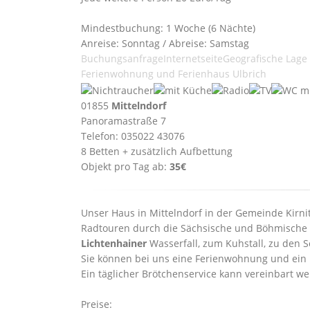
Mindestbuchung: 1 Woche (6 Nächte)
Anreise: Sonntag / Abreise: Samstag
Buchungsanfrage
Internetseite
Geografische Lage
Ferienwohnung und Ferienhaus Ulbrich
01855
Mittelndorf
Panoramastraße 7
Telefon: 035022 43076
8 Betten + zusätzlich Aufbettung
Objekt pro Tag ab:
35€
Unser Haus in Mittelndorf in der Gemeinde Kirnit
Radtouren durch die Sächsische und Böhmische S
Lichtenhainer
Wasserfall, zum Kuhstall, zu den
Sie können bei uns eine Ferienwohnung und ein F
Ein täglicher Brötchenservice kann vereinbart w
Preise: