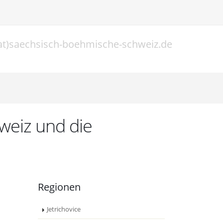
at)saechsisch-boehmische-schweiz.de
l
weiz und die
Regionen
Jetrichovice