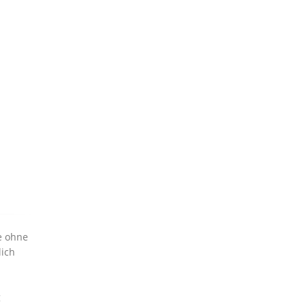
e ohne
lich
g