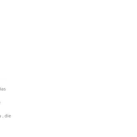
Das
e
 , die