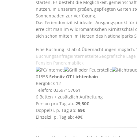
starten. Es besteht die Möglichkeit, gemeinscha
nutzen. In unserem großen, gepflegten Garten s
Sonnenbaden zur Verfügung.
Das Feriendomizil ist idealer Ausgangspunkt für
erreicht man im wildromantischen Kirnitzschtal
sich schon mitten im Herzen des Nationalparks 
Eine Buchung ist ab 4 Übernachtungen möglich. 
Buchungsanfrage
Internetseite
Geografische Lage
Pension Panoramablick
01855
Sebnitz OT Lichtenhain
Bergblick 12
Telefon: 03597157061
6 Betten + zusätzlich Aufbettung
Person pro Tag ab:
29,50€
Doppelzi. p. Tag ab:
59€
Einzelzi. p. Tag ab:
49€