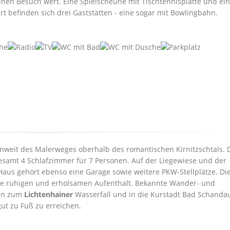
inen Besuch wert. Eine Spielscheune mit Tischtennisplatte und ein
t befinden sich drei Gaststätten - eine sogar mit Bowlingbahn.
unweit des Malerweges oberhalb des romantischen Kirnitzschtals. 
esamt 4 Schlafzimmer für 7 Personen. Auf der Liegewiese und der
us gehört ebenso eine Garage sowie weitere PKW-Stellplätze. Di
ine ruhigen und erholsamen Aufenthalt. Bekannte Wander- und
ahn zum
Lichtenhainer
Wasserfall und in die Kurstadt Bad Schandau
t zu Fuß zu erreichen.