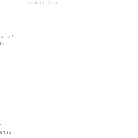
Unterkunft-Karte
.
asse /
n.
m
men zu