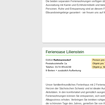
Die beiden separaten Ferienwohnungen verfügen üb
Ausstattung mit Kamin und Echtholzmöbeln und bieten 
Personen. Ruhe und Entspannung sind an diesem F
Elbsandsteingebirge garantiert - wir freuen uns auf 
Ferienoase Lilienstein
01814
Rathmannsdorf
Person pro
Pestalozzistraße 1a
Objekt pro
Telefon: 0174 9514239
Objekt p. 
9 Betten + zusätzlich Aufbettung
Unser familienfreundliches Ferienhaus mit 2 Ferien
Herzen der Sächsischen Schweiz und ist idealer Aus
Aktivitäten. In den komfortabel und gemütlich ausges
Ferienwohnungen können Sie entspannen, sich woh
Alltagsstress erholen. Verbringen Sie inmitten ruhig
die schönsten Tage des Jahres, genießen Sie von 