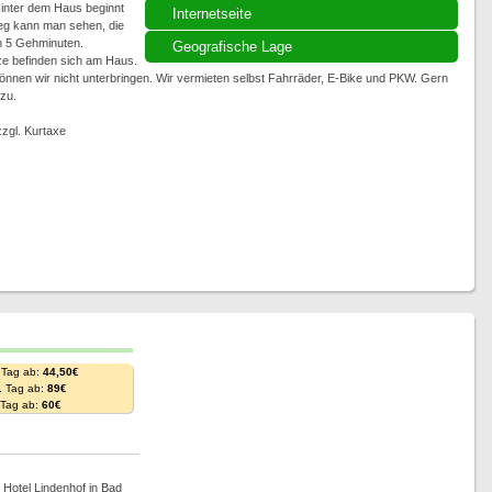
Hinter dem Haus beginnt
Internetseite
eg kann man sehen, die
in 5 Gehminuten.
Geografische Lage
ze befinden sich am Haus.
nnen wir nicht unterbringen. Wir vermieten selbst Fahrräder, E-Bike und PKW. Gern
 zu.
zgl. Kurtaxe
 Tag ab:
44,50€
. Tag ab:
89€
. Tag ab:
60€
 Hotel Lindenhof in Bad