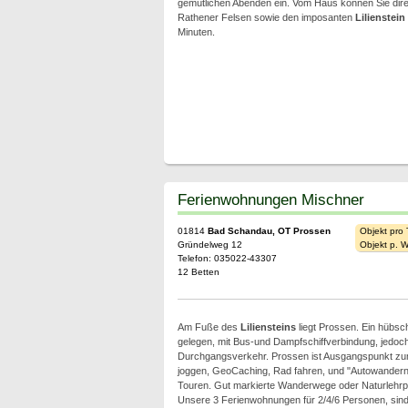
gemütlichen Abenden ein. Vom Haus können Sie dire
Rathener Felsen sowie den imposanten
Lilienstein
Minuten.
Ferienwohnungen Mischner
01814
Bad Schandau, OT Prossen
Objekt pro
Gründelweg 12
Objekt p. 
Telefon: 035022-43307
12 Betten
Am Fuße des
Liliensteins
liegt Prossen. Ein hübsch
gelegen, mit Bus-und Dampfschiffverbindung, jedoc
Durchgangsverkehr. Prossen ist Ausgangspunkt zu
joggen, GeoCaching, Rad fahren, und "Autowandern"
Touren. Gut markierte Wanderwege oder Naturlehrpf
Unsere 3 Ferienwohnungen für 2/4/6 Personen, sind