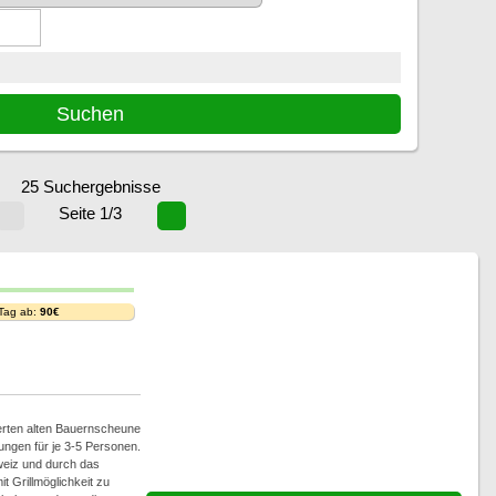
25 Suchergebnisse
Seite 1/3
 Tag ab:
90€
ierten alten Bauernscheune
ungen für je 3-5 Personen.
eiz und durch das
t Grillmöglichkeit zu