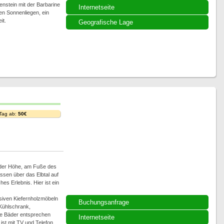
nstein mit der Barbarine
Internetseite
en Sonnenliegen, ein
it.
Geografische Lage
 Tag ab:
50€
uf der Höhe, am Fuße des
sen über das Elbtal auf
hes Erlebnis. Hier ist ein
siven Kiefernholzmöbeln
Buchungsanfrage
Kühlschrank,
ie Bäder entsprechen
Internetseite
st mit TV und Telefon