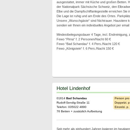
ausgestattet, immer mit Küche und großen Betten. 
der Nationalpark Sächsische Schweiz, den Elbradw
Elbe und die Dampfschiffanlegestelle erreichen Sie 
Die Lage ist ruhig und am Ende des Ortes. Parkplät
Unsere „Wunschgäste“ sind Nichtrauer. Haustiere kö
senden wir Ihnen ein individuelles Angebot per email
Mindestbelegungsdauer 4 Tage, incl. Endreinigung, z
Fewo “Pirna“ f. 2 Personen/Nacht 60 €
Fewo “Bad Schandau“ f. 4 Pers./Nacht 120 €
Fewo „Königstein“ f. 6 Pers./Nacht 150 €
Hotel Lindenhof
01814
Bad Schandau
Person pro
Rudolf-Sendig-Straße 11
Doppelzi. p
Telefon: 035022 4890
Einzelzi. p
76 Betten + zusätzlich Aufbettung
Seit mehr als einhundert Jahren logieren im heutigen