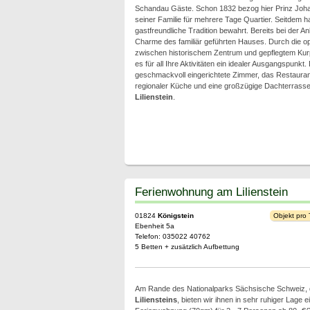
Schandau Gäste. Schon 1832 bezog hier Prinz Joh
seiner Familie für mehrere Tage Quartier. Seitdem ha
gastfreundliche Tradition bewahrt. Bereits bei der A
Charme des familiär geführten Hauses. Durch die op
zwischen historischem Zentrum und gepflegtem Kur
es für all Ihre Aktivitäten ein idealer Ausgangspunkt.
geschmackvoll eingerichtete Zimmer, das Restaurant 
regionaler Küche und eine großzügige Dachterrasse
Lilienstein
.
Ferienwohnung am Lilienstein
01824
Königstein
Objekt pro
Ebenheit 5a
Telefon: 035022 40762
5 Betten + zusätzlich Aufbettung
Am Rande des Nationalparks Sächsische Schweiz, 
Liliensteins
, bieten wir ihnen in sehr ruhiger Lage e