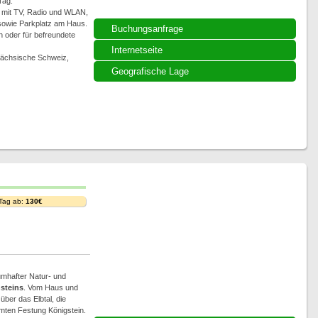
Tag.
 mit TV, Radio und WLAN,
 sowie Parkplatz am Haus.
Buchungsanfrage
rn oder für befreundete
Internetseite
 Sächsische Schweiz,
Geografische Lage
 Tag ab:
130€
umhafter Natur- und
nsteins
. Vom Haus und
̈ber das Elbtal, die
ten Festung Königstein.