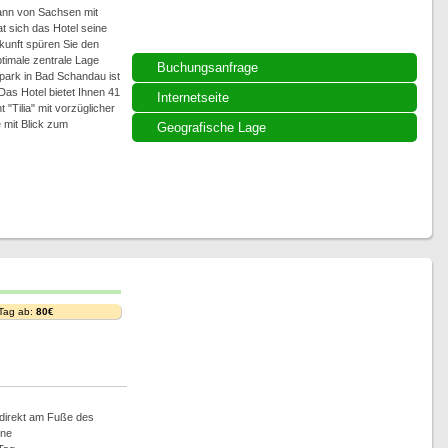
ann von Sachsen mit
t sich das Hotel seine
nkunft spüren Sie den
timale zentrale Lage
Buchungsanfrage
park in Bad Schandau ist
 Das Hotel bietet Ihnen 41
Internetseite
"Tilia" mit vorzüglicher
 mit Blick zum
Geografische Lage
 Tag ab:
80€
direkt am Fuße des
ine