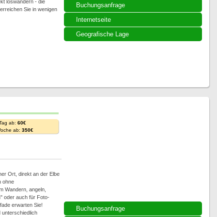
kt loswandern - die
Buchungsanfrage
erreichen Sie in wenigen
Internetseite
Geografische Lage
 Tag ab:
60€
Woche ab:
350€
er Ort, direkt an der Elbe
h ohne
m Wandern, angeln,
 oder auch für Foto-
ade erwarten Sie!
Buchungsanfrage
 unterschiedlich