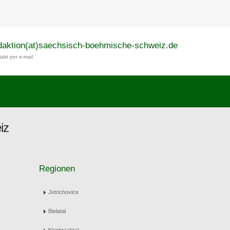
daktion(at)saechsisch-boehmische-schweiz.de
akt per e-mail
iz
Regionen
Jetrichovice
Bielatal