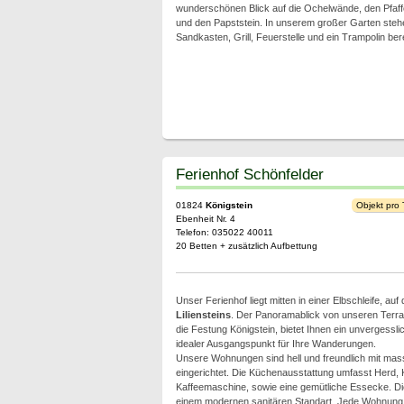
wunderschönen Blick auf die Ochelwände, den Pfaffe
und den Papststein. In unserem großer Garten steh
Sandkasten, Grill, Feuerstelle und ein Trampolin bere
Ferienhof Schönfelder
01824
Königstein
Objekt pro
Ebenheit Nr. 4
Telefon: 035022 40011
20 Betten + zusätzlich Aufbettung
Unser Ferienhof liegt mitten in einer Elbschleife, a
Liliensteins
. Der Panoramablick von unseren Terras
die Festung Königstein, bietet Ihnen ein unvergesslic
idealer Ausgangspunkt für Ihre Wanderungen.
Unsere Wohnungen sind hell und freundlich mit mas
eingerichtet. Die Küchenausstattung umfasst Herd, 
Kaffeemaschine, sowie eine gemütliche Essecke. D
einem modernen sanitären Standart. Jede Wohnung i