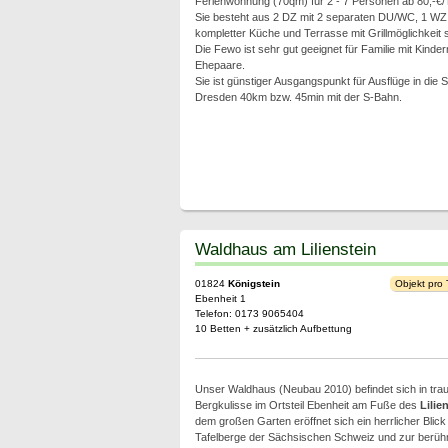
Ferienwohnung (70qm) für 2 - 7 Personen ab 80,-€/
Sie besteht aus 2 DZ mit 2 separaten DU/WC, 1 WZ
kompletter Küche und Terrasse mit Grillmöglichkeit
Die Fewo ist sehr gut geeignet für Familie mit Kinde
Ehepaare.
Sie ist günstiger Ausgangspunkt für Ausflüge in die
Dresden 40km bzw. 45min mit der S-Bahn.
Waldhaus am Lilienstein
01824
Königstein
Objekt pro
Ebenheit 1
Telefon: 0173 9065404
10 Betten + zusätzlich Aufbettung
Unser Waldhaus (Neubau 2010) befindet sich in tra
Bergkulisse im Ortsteil Ebenheit am Fuße des
Lilie
dem großen Garten eröffnet sich ein herrlicher Blick u
Tafelberge der Sächsischen Schweiz und zur berühm