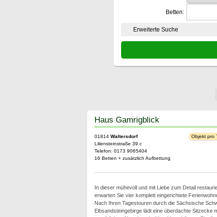
Betten:
Erweiterte Suche
Haus Gamrigblick
01814
Waltersdorf
Objekt pro
Liliensteinstraße 39 c
Telefon: 0173 9065404
16 Betten + zusätzlich Aufbettung
In dieser mühevoll und mit Liebe zum Detail restaur
erwarten Sie vier komplett eingerichtete Ferienwohn
Nach Ihren Tagestouren durch die Sächsische Schw
Elbsandsteingebirge lädt eine überdachte Sitzecke mi