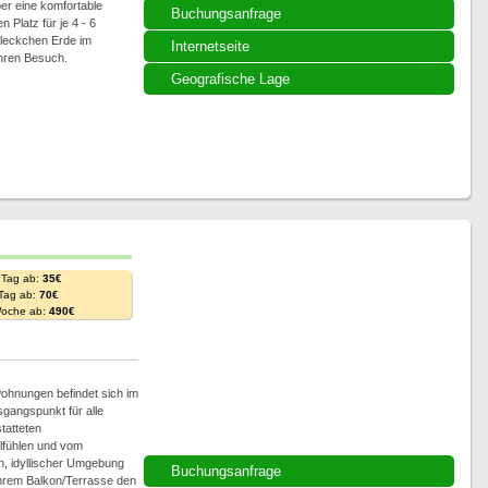
er eine komfortable
Buchungsanfrage
Platz für je 4 - 6
leckchen Erde im
Internetseite
Ihren Besuch.
Geografische Lage
 Tag ab:
35€
 Tag ab:
70€
Woche ab:
490€
wohnungen befindet sich im
gangspunkt für alle
tatteten
lfühlen und vom
en, idyllischer Umgebung
Buchungsanfrage
Ihrem Balkon/Terrasse den