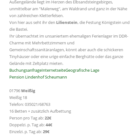
Außengelände liegt im Herzen des Elbsandsteingebirges,
unmittelbar am "Malerweg", am Waldrand und ganz in der Nähe
von zahlreichen Kletterfelsen.
Von hier aus seht ihr den
Lilienstein
, die Festung Königstein und
die Bastei.
Ihr übernachtet im unsaniertem ehemaligen Ferienlager im DDR-
Charme mit Mehrbettzimmern und
Gemeinschaftssanitäranlagen, könnt aber auch die schickeren
Tinyhäuser oder eine urige einfache Berghütte oder das ganze
Gelände mit Zeltplatz mieten.
Buchungsanfrage
Internetseite
Geografische Lage
Pension Lindenhof Scheumann
01796
Weißig
Weißig 18
Telefon: 035021/68763
16 Betten + zusätzlich Aufbettung
Person pro Tag ab:
22€
Doppelzi. p. Tag ab:
44€
Einzelzi. p. Tag ab:
29€