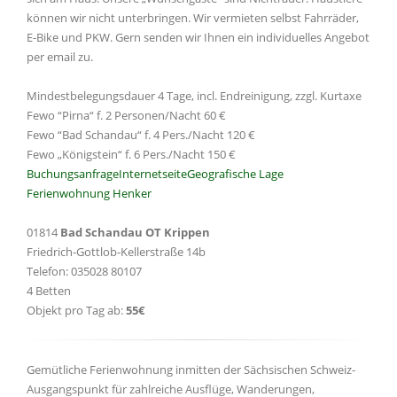
können wir nicht unterbringen. Wir vermieten selbst Fahrräder,
E-Bike und PKW. Gern senden wir Ihnen ein individuelles Angebot
per email zu.
Mindestbelegungsdauer 4 Tage, incl. Endreinigung, zzgl. Kurtaxe
Fewo “Pirna“ f. 2 Personen/Nacht 60 €
Fewo “Bad Schandau“ f. 4 Pers./Nacht 120 €
Fewo „Königstein“ f. 6 Pers./Nacht 150 €
Buchungsanfrage
Internetseite
Geografische Lage
Ferienwohnung Henker
01814
Bad Schandau OT Krippen
Friedrich-Gottlob-Kellerstraße 14b
Telefon: 035028 80107
4 Betten
Objekt pro Tag ab:
55€
Gemütliche Ferienwohnung inmitten der Sächsischen Schweiz-
Ausgangspunkt für zahlreiche Ausflüge, Wanderungen,