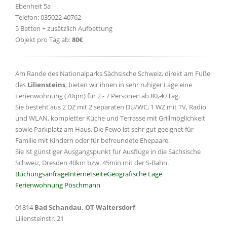
Ebenheit 5a
Telefon: 035022 40762
5 Betten + zusätzlich Aufbettung
Objekt pro Tag ab:
80€
Am Rande des Nationalparks Sächsische Schweiz, direkt am Fuße
des
Liliensteins
, bieten wir ihnen in sehr ruhiger Lage eine
Ferienwohnung (70qm) für 2 - 7 Personen ab 80,-€/Tag.
Sie besteht aus 2 DZ mit 2 separaten DU/WC, 1 WZ mit TV, Radio
und WLAN, kompletter Küche und Terrasse mit Grillmöglichkeit
sowie Parkplatz am Haus. Die Fewo ist sehr gut geeignet für
Familie mit Kindern oder für befreundete Ehepaare.
Sie ist günstiger Ausgangspunkt für Ausflüge in die Sächsische
Schweiz, Dresden 40km bzw. 45min mit der S-Bahn.
Buchungsanfrage
Internetseite
Geografische Lage
Ferienwohnung Pöschmann
01814
Bad Schandau, OT Waltersdorf
Liliensteinstr. 21