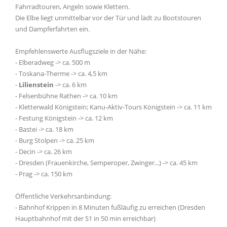
Fahrradtouren, Angeln sowie Klettern.
Die Elbe liegt unmittelbar vor der Tür und lädt zu Bootstouren
und Dampferfahrten ein.
Empfehlenswerte Ausflugsziele in der Nähe:
- Elberadweg -> ca. 500 m
- Toskana-Therme -> ca. 4,5 km
-
Lilienstein
-> ca. 6 km
- Felsenbühne Rathen -> ca. 10 km
- Kletterwald Königstein; Kanu-Aktiv-Tours Königstein -> ca. 11 km
- Festung Königstein -> ca. 12 km
- Bastei -> ca. 18 km
- Burg Stolpen -> ca. 25 km
- Decin -> ca. 26 km
- Dresden (Frauenkirche, Semperoper, Zwinger...) -> ca. 45 km
- Prag -> ca. 150 km
Öffentliche Verkehrsanbindung:
- Bahnhof Krippen in 8 Minuten fußläufig zu erreichen (Dresden
Hauptbahnhof mit der S1 in 50 min erreichbar)