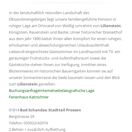
In der landschaftlich reizvollen Landschaft des
Elbsandsteingebirges liegt unsere familiengeführte Pension in
ruhiger Lage am Ortsrand von Weißig umrahmt von
Lilienstein
,
Königstein, Rauenstein und Bastei. Unser historischer Dreiseithof
aus dem Jahr 1890 bietet Ihnen allen Kompfort für einen ruhigen,
erholsamen und abwechslungsreichen Urlaubsaufenthalt.
Liebevoll eingerichtete Gästezimmer im Landhausstil mit TV, ein
geräumiger Frühstücks- und Aufenthaltsraum sowie die
Gästeküche stehen Ihnen zur Verfügung. Inmitten eines
Blütenmeeres im historischen Bauerngarten können sie auf
unserer Sonnenterrasse die Seele baumeln lassen und den Blick
zum
Lilienstein
genießen.
Buchungsanfrage
Internetseite
Geografische Lage
Ferienhaus Katzschner
01814
Bad Schandau Stadtteil Prossen
Bergstrasse 29
Telefon: 035022/42974
2 Betten + zusätzlich Aufbettung