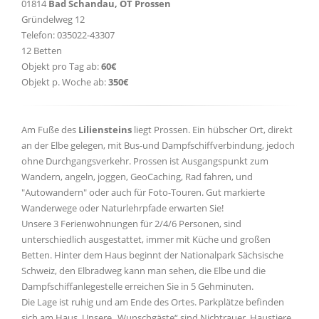
01814
Bad Schandau, OT Prossen
Gründelweg 12
Telefon: 035022-43307
12 Betten
Objekt pro Tag ab:
60€
Objekt p. Woche ab:
350€
Am Fuße des
Liliensteins
liegt Prossen. Ein hübscher Ort, direkt
an der Elbe gelegen, mit Bus-und Dampfschiffverbindung, jedoch
ohne Durchgangsverkehr. Prossen ist Ausgangspunkt zum
Wandern, angeln, joggen, GeoCaching, Rad fahren, und
"Autowandern" oder auch für Foto-Touren. Gut markierte
Wanderwege oder Naturlehrpfade erwarten Sie!
Unsere 3 Ferienwohnungen für 2/4/6 Personen, sind
unterschiedlich ausgestattet, immer mit Küche und großen
Betten. Hinter dem Haus beginnt der Nationalpark Sächsische
Schweiz, den Elbradweg kann man sehen, die Elbe und die
Dampfschiffanlegestelle erreichen Sie in 5 Gehminuten.
Die Lage ist ruhig und am Ende des Ortes. Parkplätze befinden
sich am Haus. Unsere „Wunschgäste“ sind Nichtrauer. Haustiere