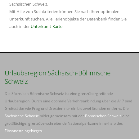
Sächsischen Schweiz.
Mit Hilfe von Suchkriterien können Sie nach Ihrer optimalen
Unterkunft suchen. Alle Ferienobjekte der Datenbank finden Sie
auch in der
Unterkunft-Karte
.
Urlaubsregion Sächsisch-Böhmische
Schweiz
Die Sächsisch-Böhmische Schweiz ist eine grenzübergreifende
Urlaubsregion. Durch eine optimale Verkehrsanbindung über die A17 sind
Großstädte wie Prag und Dresden nur ein bis zwei Stunden entfernt. Die
Sächsische Schweiz
bildet gemeinsam mit der
Böhmischen Schweiz
eine
großflächige, grenzüberschreitende Nationalparkzone innerhalb des
Elbsandsteingebirges
.