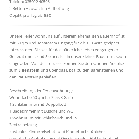
Telefon: 035022 40596
2 Betten + zusätzlich Aufbettung
Objekt pro Tag ab:
55€
Unsere Ferienwohnung auf unserem ehemaligen Bauernhof ist
mit 50 qm und separatem Eingang für 2 bis 3 Gäste geeignet.
Interessieren Sie sich für das bäuerliche Leben vergangener
Generationen, sind Sie herzlich in unser kleines Bauernmuseum
eingeladen. Von der Terrasse können Sie den schönen Ausblick
zum
Lilienstein
und über das Elbtal zu den Bärensteinen und
den Rauenstein genießen.
Beschreibung der Ferienwohnung:
Wohnfläche 50 qm für 2 bis 3 Gäste
1 Schlafzimmer mit Doppelbett
1 Badezimmer mit Dusche und WC
1 Wohnraum mit Schlafcouch und TV
Zentralheizung
kostenlos Kinderreisebett und Kinderhochstühlchen
gemütliche Wohnküche mit Geschirrspüler, Elektroherd mit