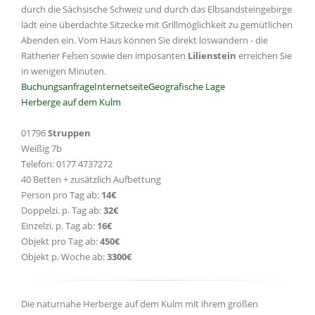
durch die Sächsische Schweiz und durch das Elbsandsteingebirge
lädt eine überdachte Sitzecke mit Grillmöglichkeit zu gemütlichen
Abenden ein. Vom Haus können Sie direkt loswandern - die
Rathener Felsen sowie den imposanten
Lilienstein
erreichen Sie
in wenigen Minuten.
Buchungsanfrage
Internetseite
Geografische Lage
Herberge auf dem Kulm
01796
Struppen
Weißig 7b
Telefon: 0177 4737272
40 Betten + zusätzlich Aufbettung
Person pro Tag ab:
14€
Doppelzi. p. Tag ab:
32€
Einzelzi. p. Tag ab:
16€
Objekt pro Tag ab:
450€
Objekt p. Woche ab:
3300€
Die naturnahe Herberge auf dem Kulm mit ihrem großen