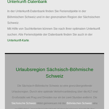
Unterkunft-Datenbank
In der Unterkunft-Datenbank finden Sie Ferienobjekte in der
Böhmischen Schweiz und in der grenznahen Region der Sächsischen
Schweiz.
Mit Hilfe von Suchkriterien können Sie nach Ihrer optimalen Unterkunft
suchen. Alle Ferienobjekte der Datenbank finden Sie auch in der
Unterkunft-Karte
.
Urlaubsregion Sächsisch-Böhmische
Schweiz
Die Sächsisch-Böhmische Schweiz ist eine grenzübergreifende
Urlaubsregion. Durch eine optimale Verkehrsanbindung über die A17 sind
Großstädte wie Prag und Dresden nur ein bis zwei Stunden entfernt. Die
Sächsische Schweiz
bildet gemeinsam mit der
Böhmischen Schweiz
eine