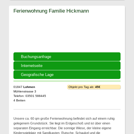
Ferienwohnung Familie Hickmann
Buchungsanfrage
Internetseite
Geografische Lage
01847
Lohmen
Objekt pro Tag ab:
45€
Mühlenstrasse 3
Telefon: 03501 588445
4 Betten
Unsere ca. 60 qm große Ferienwohnung befindet sich auf einem ruhig
gelegenem Grundstück. Sie liegt im Erdgeschoß und ist über einen
separaten Eingang erreichbar. Die sonnige Wiese, der kleine eigene
Kinderspielplatz mit Sandkasten, Rutsche, Schaukel und die