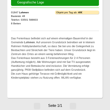
Geografische Lage
01847
Lohmen
Objekt pro Tag ab:
40€
Basteistr. 48
Telefon: 03501 588603
8 Betten
Das Ferienhaus befindet sich auf einem ehemaligen Bauernhof in der
Gemeinde
Lohmen
. Auf unserem Grundstück betreiben wir in kleinem
Rahmen Hobbylandwirtschaft, so dass Sie bei uns die Gelegenheit zu
Beobachten und Streicheln der Tiere haben. Unser Grundstück liegt im
Zentrum des Ortes an einem wenig befahrenen Weg.
Das Ferienhaus besteht aus 3 Ferienwohnungen für 2-4 Personen
(Aufbettung möglich). Alle Wohnungen sind mit Sat-TV ausgestattet.
Handtücher und Bettwäsche sind inclusive. Die Vermietung erfolgt
ganzjährig. PKW-Stellplätze befinden sich auf dem Grundstück.
Die zum Haus gehörige Terasse mit Grillmöglichkeit und ein
Kinderspielplatz stehen zu Nutzung offen. WLAN verfügbar.
Seite 1/1