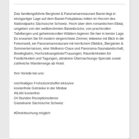
Das familiengeführte Berghotel & Panoramarestaurant Bastei liegt in
einzigartiger Lage auf dem Bastei-Felsplateau mitten im Herzen des
Nationalparks Sächsische Schweiz. Hoch über dem romantischen Elbtal,
umgeben von der weltberühmten Basteibrücke, von prachtvollen
Tafelbergen und geheimnisvollen Wäldern logieren Sie hier in bester Lage.
Es erwarten Sie 64 modern eingerichtete Zimmer, teilweise mit Blick in die
Felsenwelt, ein Panoramarestaurant mit herrlichem Elbblick, Biergärten &
Sommerterrassen, eine Wellness-Oase und Panorama-Saunalandschaft,
Bowlingbahn, Hochzeitsangebote/Trauungen, Räumlichkeiten für
Festlichkeiten und Tagungen, attraktive Übernachtungs-Specials sowie
zahlreiche Wanderwege ab Hotel.
Ihre Vorteile bei uns:
reichhaltiges Frühstücksbuffet inklusive
kostenfreie Getränke in der Minibar
WLAN kostenfrei
24 Stunden Rezeptionsdienst
Gästekarte Sächsische Schweiz
#Direktbuchung möglich