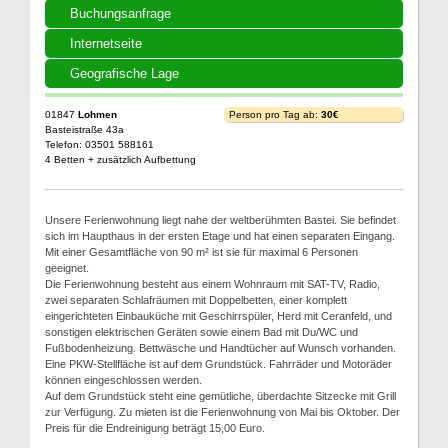
Buchungsanfrage
Internetseite
Geografische Lage
01847
Lohmen
Person pro Tag ab:
30€
Basteistraße 43a
Telefon: 03501 588161
4 Betten + zusätzlich Aufbettung
Unsere Ferienwohnung liegt nahe der weltberühmten Bastei. Sie befindet
sich im Haupthaus in der ersten Etage und hat einen separaten Eingang.
Mit einer Gesamtfläche von 90 m² ist sie für maximal 6 Personen
geeignet.
Die Ferienwohnung besteht aus einem Wohnraum mit SAT-TV, Radio,
zwei separaten Schlafräumen mit Doppelbetten, einer komplett
eingerichteten Einbauküche mit Geschirrspüler, Herd mit Ceranfeld, und
sonstigen elektrischen Geräten sowie einem Bad mit Du/WC und
Fußbodenheizung. Bettwäsche und Handtücher auf Wunsch vorhanden.
Eine PKW-Stellfläche ist auf dem Grundstück. Fahrräder und Motoräder
können eingeschlossen werden.
Auf dem Grundstück steht eine gemütliche, überdachte Sitzecke mit Grill
zur Verfügung. Zu mieten ist die Ferienwohnung von Mai bis Oktober. Der
Preis für die Endreinigung beträgt 15,00 Euro.