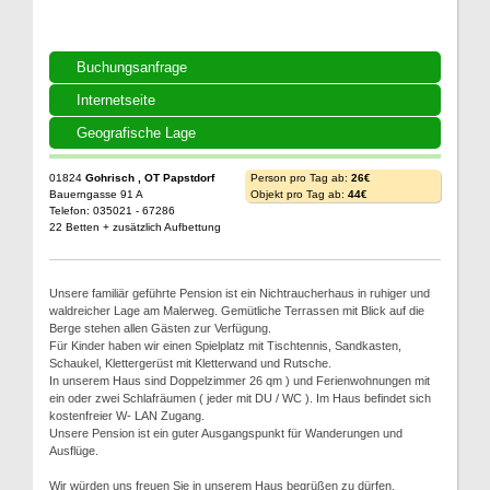
Buchungsanfrage
Internetseite
Geografische Lage
01824
Gohrisch , OT Papstdorf
Person pro Tag ab:
26€
Bauerngasse 91 A
Objekt pro Tag ab:
44€
Telefon: 035021 - 67286
22 Betten + zusätzlich Aufbettung
Unsere familiär geführte Pension ist ein Nichtraucherhaus in ruhiger und
waldreicher Lage am Malerweg. Gemütliche Terrassen mit Blick auf die
Berge stehen allen Gästen zur Verfügung.
Für Kinder haben wir einen Spielplatz mit Tischtennis, Sandkasten,
Schaukel, Klettergerüst mit Kletterwand und Rutsche.
In unserem Haus sind Doppelzimmer 26 qm ) und Ferienwohnungen mit
ein oder zwei Schlafräumen ( jeder mit DU / WC ). Im Haus befindet sich
kostenfreier W- LAN Zugang.
Unsere Pension ist ein guter Ausgangspunkt für Wanderungen und
Ausflüge.
Wir würden uns freuen Sie in unserem Haus begrüßen zu dürfen.