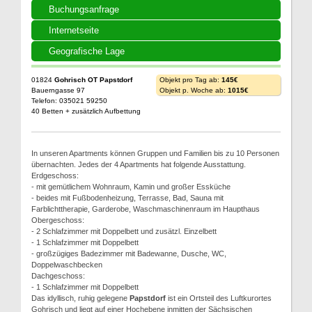
Buchungsanfrage
Internetseite
Geografische Lage
01824
Gohrisch OT Papstdorf
Objekt pro Tag ab:
145€
Bauerngasse 97
Objekt p. Woche ab:
1015€
Telefon: 035021 59250
40 Betten + zusätzlich Aufbettung
In unseren Apartments können Gruppen und Familien bis zu 10 Personen
übernachten. Jedes der 4 Apartments hat folgende Ausstattung.
Erdgeschoss:
- mit gemütlichem Wohnraum, Kamin und großer Essküche
- beides mit Fußbodenheizung, Terrasse, Bad, Sauna mit
Farblichttherapie, Garderobe, Waschmaschinenraum im Haupthaus
Obergeschoss:
- 2 Schlafzimmer mit Doppelbett und zusätzl. Einzelbett
- 1 Schlafzimmer mit Doppelbett
- großzügiges Badezimmer mit Badewanne, Dusche, WC,
Doppelwaschbecken
Dachgeschoss:
- 1 Schlafzimmer mit Doppelbett
Das idyllisch, ruhig gelegene
Papstdorf
ist ein Ortsteil des Luftkurortes
Gohrisch und liegt auf einer Hochebene inmitten der Sächsischen