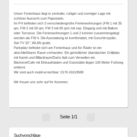
Unser Ferienhaus liegt in zentraler, ruhiger und sonniger Lage mit
schöner Aussicht zum Papststein.
Im FH befinden sich 3 verschiedengroße Ferienwohnungen (FW 1 mit 35
qm, FW 2 mit 50 qm, FW 3 mit 65 qm) mit sep. Eingang und mit Balkon
oder Terrasse. Die Ferienwohnungen 1 und 2 können zusammengelegt
werden als FW 4. Die Ausstattung ist komfortabel, mit Geschirrspüler,
Sat-TV 32", WLAN gratis.
Parkplatz befindet sich am Ferienhaus und für Räder ist ein
abschließbarer Raum vorhanden. Ein gemütlicher überdachter Grillplatz
mit Kamin und Billardraum/Darts lädt zum Verweilen ein.
Bäckerei/Cafe mit Einkaufsladen und Gaststätte liegen 100 Meter Fußweg
entfernt.
Wir sind auch mobil erreichbar: 0176 41619588
Wir freuen uns sehr auf Ihr Kommen.
Seite 1/1
Suchvorschläge