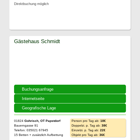
Direktbuchung möglich
Gästehaus Schmidt
Buchungsanfrage
Internetseite
Geografische Lage
01824
Gohrisch, OT Papstdorf
Person pro Tag ab:
18€
Bauerngasse 91
Doppelzi. p. Tag ab:
38€
Telefon: 035021 67945
Einzelzi. p. Tag ab:
22€
15 Betten + zusätzlich Aufbettung
Objekt pro Tag ab:
36€