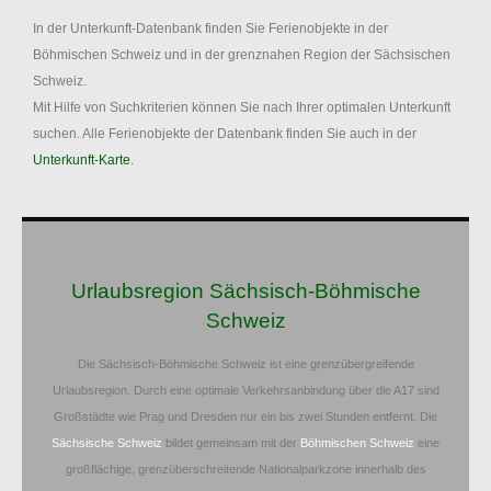
In der Unterkunft-Datenbank finden Sie Ferienobjekte in der
Böhmischen Schweiz und in der grenznahen Region der Sächsischen
Schweiz.
Mit Hilfe von Suchkriterien können Sie nach Ihrer optimalen Unterkunft
suchen. Alle Ferienobjekte der Datenbank finden Sie auch in der
Unterkunft-Karte
.
Urlaubsregion Sächsisch-Böhmische
Schweiz
Die Sächsisch-Böhmische Schweiz ist eine grenzübergreifende
Urlaubsregion. Durch eine optimale Verkehrsanbindung über die A17 sind
Großstädte wie Prag und Dresden nur ein bis zwei Stunden entfernt. Die
Sächsische Schweiz
bildet gemeinsam mit der
Böhmischen Schweiz
eine
großflächige, grenzüberschreitende Nationalparkzone innerhalb des