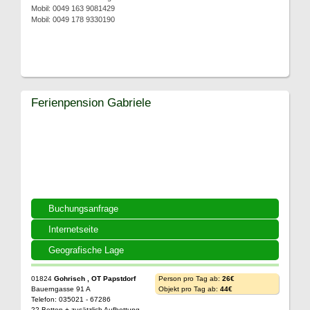
Mobil: 0049 163 9081429
Mobil: 0049 178 9330190
Ferienpension Gabriele
Buchungsanfrage
Internetseite
Geografische Lage
01824
Gohrisch , OT Papstdorf
Person pro Tag ab:
26€
Bauerngasse 91 A
Objekt pro Tag ab:
44€
Telefon: 035021 - 67286
22 Betten + zusätzlich Aufbettung