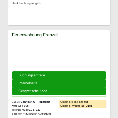
Direktbuchung möglich
Ferienwohnung Frenzel
Buchungsanfrage
Internetseite
Geografische Lage
01824
Gohrisch OT Papstdorf
Objekt pro Tag ab:
45€
Mittelweg 105
Objekt p. Woche ab:
315€
Telefon: 035021 67223
6 Betten + zusätzlich Aufbettung