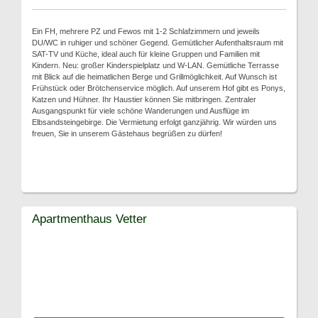
Ein FH, mehrere PZ und Fewos mit 1-2 Schlafzimmern und jeweils
DU/WC in ruhiger und schöner Gegend. Gemütlicher Aufenthaltsraum mit
SAT-TV und Küche, ideal auch für kleine Gruppen und Familien mit
Kindern. Neu: großer Kinderspielplatz und W-LAN. Gemütliche Terrasse
mit Blick auf die heimatlichen Berge und Grillmöglichkeit. Auf Wunsch ist
Frühstück oder Brötchenservice möglich. Auf unserem Hof gibt es Ponys,
Katzen und Hühner. Ihr Haustier können Sie mitbringen. Zentraler
Ausgangspunkt für viele schöne Wanderungen und Ausflüge im
Elbsandsteingebirge. Die Vermietung erfolgt ganzjährig. Wir würden uns
freuen, Sie in unserem Gästehaus begrüßen zu dürfen!
Apartmenthaus Vetter