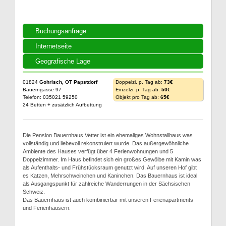
Buchungsanfrage
Internetseite
Geografische Lage
01824
Gohrisch, OT Papstdorf
Doppelzi. p. Tag ab:
73€
Bauerngasse 97
Einzelzi. p. Tag ab:
50€
Telefon: 035021 59250
Objekt pro Tag ab:
65€
24 Betten + zusätzlich Aufbettung
Die Pension Bauernhaus Vetter ist ein ehemaliges Wohnstallhaus was
vollständig und liebevoll rekonstruiert wurde. Das außergewöhnliche
Ambiente des Hauses verfügt über 4 Ferienwohnungen und 5
Doppelzimmer. Im Haus befindet sich ein großes Gewölbe mit Kamin was
als Aufenthalts- und Frühstücksraum genutzt wird. Auf unseren Hof gibt
es Katzen, Mehrschweinchen und Kaninchen. Das Bauernhaus ist ideal
als Ausgangspunkt für zahlreiche Wanderrungen in der Sächsischen
Schweiz.
Das Bauernhaus ist auch kombinierbar mit unseren Ferienapartments
und Ferienhäusern.