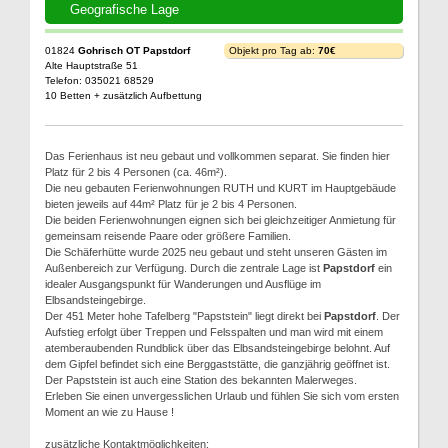
Geografische Lage
01824
Gohrisch OT Papstdorf
Objekt pro Tag ab:
70€
Alte Hauptstraße 51
Telefon: 035021 68529
10 Betten + zusätzlich Aufbettung
Das Ferienhaus ist neu gebaut und vollkommen separat. Sie finden hier
Platz für 2 bis 4 Personen (ca. 46m²).
Die neu gebauten Ferienwohnungen RUTH und KURT im Hauptgebäude
bieten jeweils auf 44m² Platz für je 2 bis 4 Personen.
Die beiden Ferienwohnungen eignen sich bei gleichzeitiger Anmietung für
gemeinsam reisende Paare oder größere Familien.
Die Schäferhütte wurde 2025 neu gebaut und steht unseren Gästen im
Außenbereich zur Verfügung. Durch die zentrale Lage ist
Papstdorf
ein
idealer Ausgangspunkt für Wanderungen und Ausflüge im
Elbsandsteingebirge.
Der 451 Meter hohe Tafelberg "Papststein" liegt direkt bei
Papstdorf
. Der
Aufstieg erfolgt über Treppen und Felsspalten und man wird mit einem
atemberaubenden Rundblick über das Elbsandsteingebirge belohnt. Auf
dem Gipfel befindet sich eine Berggaststätte, die ganzjährig geöffnet ist.
Der Papststein ist auch eine Station des bekannten Malerweges.
Erleben Sie einen unvergesslichen Urlaub und fühlen Sie sich vom ersten
Moment an wie zu Hause !
zusätzliche Kontaktmöglichkeiten: