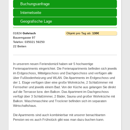
Buchungsanfrage
Internetseite
Geografische Lage
01824
Gohrisch
Objekt pro Tag ab:
130€
Bauerngasse 97
Telefon: 035021 59250
22 Betten
In unserem neuen Feriendomizil haben wir 5 hochwertige
Ferienapartments eingerichtet. Die Ferienapartments befinden sich jeweils
im Erdgeschoss, Mittelgeschoss und Dachgeschoss und verfügen alle
über Fußbodenheizung und WLAN. Die Apartments im Erdgeschoss und
der 1. Etage verfügen über eine große Wohnküche, 2 Schlafzimmer mit
Fernseher und jeweils einem Bad. Von der Küche aus gelangen Sie direkt
auf die Terrasse bzw. den Balkon. Das Apartment im Dachgeschoss
verfügt über 3 Schlafzimmer, 2 Bäder, Sauna und großer Wohnküche mit
Balkon. Waschmaschine und Trockner befinden sich im separaten
Wirtschaftshaus.
Die Apartments sind auch kombinierbar mit unserer benachbarten
Pension wo es auch Frühstück gibt was man dazu buchen kann.