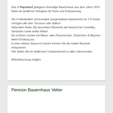
Das in
Papstdorf
gelegene ehemalige Bauernhaus aus dem Jahre 1870
bietet ein ländliches Refugium für Ruhe und Entspannung.
Die 4 individuellen und komplett ausgestatteten Apartments für 2-8 Gäste
verfügen alle über Terrasse oder Balkon.
Außerdem finden Sie besondere Elemente wie historisches Gewölbe,
Sandstein sowie antike Möbel.
Ein schöner Garten mit Wiese, alten Rosensorten, Sträuchern & Bäumen
bietet Erholung pur.
In einer kleinen Sauna im Garten können Sie die müden Muskeln
entspannen.
Hier finden Sie ein idyllisches Urlaubsdomizil zu allen Jahreszeiten.
#Direktbuchung möglich
Pension Bauernhaus Vetter