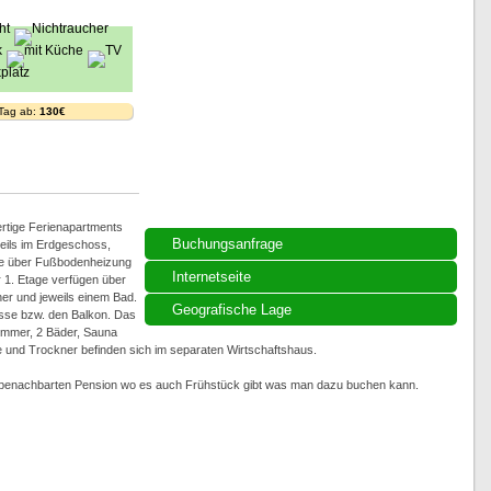
 Tag ab:
130€
rtige Ferienapartments
Buchungsanfrage
weils im Erdgeschoss,
le über Fußbodenheizung
Internetseite
1. Etage verfügen über
er und jeweils einem Bad.
Geografische Lage
asse bzw. den Balkon. Das
immer, 2 Bäder, Sauna
nd Trockner befinden sich im separaten Wirtschaftshaus.
r benachbarten Pension wo es auch Frühstück gibt was man dazu buchen kann.