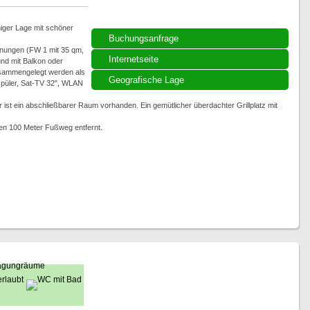
niger Lage mit schöner
Buchungsanfrage
nungen (FW 1 mit 35 qm,
Internetseite
nd mit Balkon oder
sammengelegt werden als
Geografische Lage
rspüler, Sat-TV 32", WLAN
 ist ein abschließbarer Raum vorhanden. Ein gemütlicher überdachter Grillplatz mit
gen 100 Meter Fußweg entfernt.