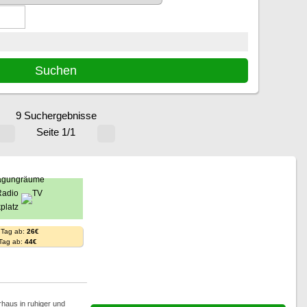
9 Suchergebnisse
Seite 1/1
 Tag ab:
26€
 Tag ab:
44€
rhaus in ruhiger und