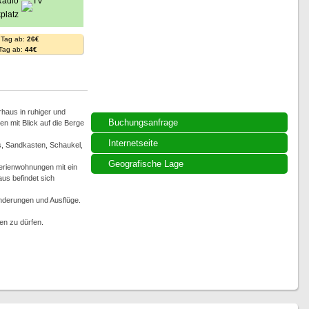
 Tag ab:
26€
 Tag ab:
44€
rhaus in ruhiger und
Buchungsanfrage
 mit Blick auf die Berge
Internetseite
is, Sandkasten, Schaukel,
Geografische Lage
erienwohnungen mit ein
us befindet sich
nderungen und Ausflüge.
en zu dürfen.