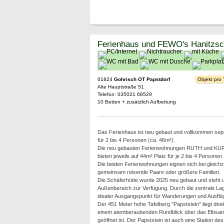
Ferienhaus und FEWO's Hanitzs
01824
Gohrisch OT Papstdorf
Objekt pro
Alte Hauptstraße 51
Telefon: 035021 68529
10 Betten + zusätzlich Aufbettung
Das Ferienhaus ist neu gebaut und vollkommen separa
für 2 bis 4 Personen (ca. 46m²).
Die neu gebauten Ferienwohnungen RUTH und KU
bieten jeweils auf 44m² Platz für je 2 bis 4 Personen.
Die beiden Ferienwohnungen eignen sich bei gleichze
gemeinsam reisende Paare oder größere Familien.
Die Schäferhütte wurde 2025 neu gebaut und steht
Außenbereich zur Verfügung. Durch die zentrale Lag
idealer Ausgangspunkt für Wanderungen und Ausflüg
Der 451 Meter hohe Tafelberg "Papststein" liegt dire
einem atemberaubenden Rundblick über das Elbsandste
geöffnet ist. Der Papststein ist auch eine Station 