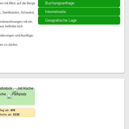
Buchungsanfrage
 mit Blick auf die Berge
Internetseite
is, Sandkasten, Schaukel,
Geografische Lage
erienwohnungen mit ein
us befindet sich
nderungen und Ausflüge.
en zu dürfen.
 Tag ab:
45€
Woche ab:
315€