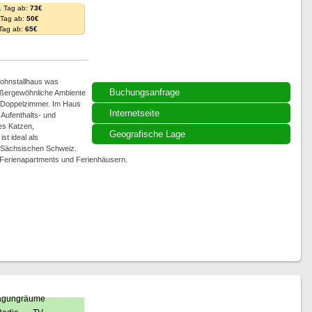
. Tag ab:
73€
. Tag ab:
50€
 Tag ab:
65€
Wohnstallhaus was
Buchungsanfrage
außergewöhnliche Ambiente
 Doppelzimmer. Im Haus
Internetseite
Aufenthalts- und
es Katzen,
Geografische Lage
t ideal als
 Sächsischen Schweiz.
 Ferienapartments und Ferienhäusern.