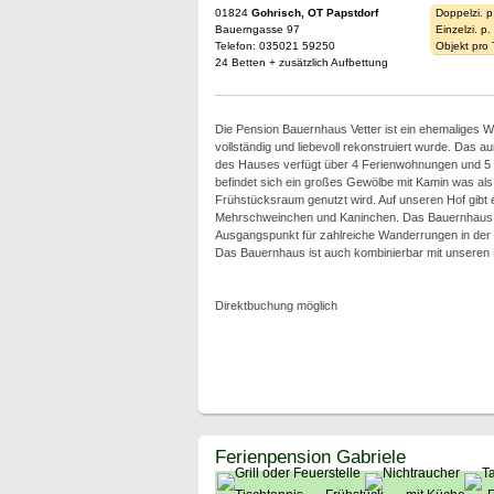
01824
Gohrisch, OT Papstdorf
Doppelzi. p
Bauerngasse 97
Einzelzi. p
Telefon: 035021 59250
Objekt pro
24 Betten + zusätzlich Aufbettung
Die Pension Bauernhaus Vetter ist ein ehemaliges 
vollständig und liebevoll rekonstruiert wurde. Das 
des Hauses verfügt über 4 Ferienwohnungen und 5
befindet sich ein großes Gewölbe mit Kamin was als 
Frühstücksraum genutzt wird. Auf unseren Hof gibt 
Mehrschweinchen und Kaninchen. Das Bauernhaus is
Ausgangspunkt für zahlreiche Wanderrungen in der
Das Bauernhaus ist auch kombinierbar mit unseren
Direktbuchung möglich
Ferienpension Gabriele