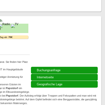
ch
 Tag ab:
70€
t. Sie finden hier Platz
RT im Hauptgebäude
Buchungsanfrage
itiger Anmietung für
Internetseite
Geografische Lage
 unseren Gästen im
e ist
Papstdorf
ein
e im Elbsandsteingebirge.
kt bei
Papstdorf
. Der Aufstieg erfolgt über Treppen und Felsspalten und man wird mit
ingebirge belohnt. Auf dem Gipfel befindet sich eine Berggaststätte, die ganzjährig
des bekannten Malerweges.