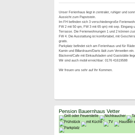
Unser Ferienhaus liegt in zentraler, ruhiger und son
Aussicht zum Papststein.
Im FH befinden sich 3 verschiedengroße Ferienwoh
FW 2 mit 50 qm, FW 3 mit 65 qm) mit sep. Eingang u
Terrasse. Die Ferienwohnungen 1 und 2 können zu
FW 4. Die Ausstattung ist komfortabel, mit Geschir
gratis.
Parkplatz befindet sich am Ferienhaus und für Räder
Kamin und Billardraum/Darts lädt zum Verweilen ein.
Bäckerei/Cafe mit Einkaufsladen und Gaststätte lie
Wir sind auch mobil erreichbar: 0176 41619588
Wir freuen uns sehr auf Ihr Kommen.
Pension Bauernhaus Vetter