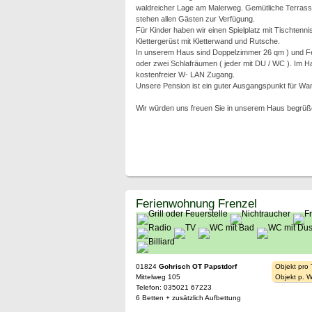
waldreicher Lage am Malerweg. Gemütliche Terrassen
stehen allen Gästen zur Verfügung.
Für Kinder haben wir einen Spielplatz mit Tischtenn
Klettergerüst mit Kletterwand und Rutsche.
In unserem Haus sind Doppelzimmer 26 qm ) und F
oder zwei Schlafräumen ( jeder mit DU / WC ). Im Ha
kostenfreier W- LAN Zugang.
Unsere Pension ist ein guter Ausgangspunkt für Wa
Wir würden uns freuen Sie in unserem Haus begrüß
Ferienwohnung Frenzel
01824
Gohrisch OT Papstdorf
Objekt pro
Mittelweg 105
Objekt p. 
Telefon: 035021 67223
6 Betten + zusätzlich Aufbettung