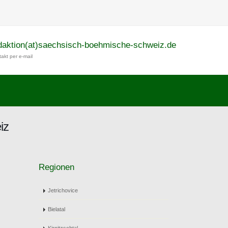
daktion(at)saechsisch-boehmische-schweiz.de
akt per e-mail
iz
Regionen
Jetrichovice
Bielatal