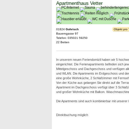
Apartmenthaus Vetter
01824
Gohrisch
Objekt pro
Bauerngasse 97
Telefon: 035021 59250
22 Betten
In unserem neuen Feriendomizil haben wir 5 hochwe
eingerichtet. Die Ferienapartments befinden sich je
Mittelgeschoss und Dachgeschoss und verfügen al
und WLAN. Die Apartments im Erdgeschoss und der 
eine große Wohnküche, 2 Schlafzimmer mit Fernseh
Von der Küche aus gelangen Sie direkt auf die Terr
Apartment im Dachgeschoss verfügt über 3 Schlafz
und großer Wohnküche mit Balkon. Waschmaschine u
Die Apartments sind auch kombinierbar mit unsere
Direktbuchung möglich