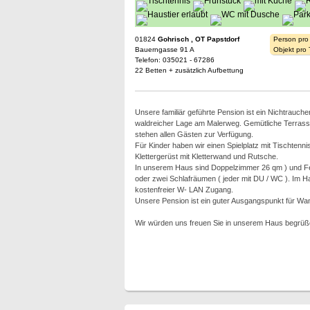
01824
Gohrisch , OT Papstdorf
Person pro
Bauerngasse 91 A
Objekt pro
Telefon: 035021 - 67286
22 Betten + zusätzlich Aufbettung
Unsere familiär geführte Pension ist ein Nichtrauche
waldreicher Lage am Malerweg. Gemütliche Terrassen
stehen allen Gästen zur Verfügung.
Für Kinder haben wir einen Spielplatz mit Tischtenn
Klettergerüst mit Kletterwand und Rutsche.
In unserem Haus sind Doppelzimmer 26 qm ) und F
oder zwei Schlafräumen ( jeder mit DU / WC ). Im Ha
kostenfreier W- LAN Zugang.
Unsere Pension ist ein guter Ausgangspunkt für Wa
Wir würden uns freuen Sie in unserem Haus begrüß