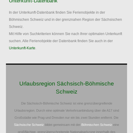
Unterkunft-Datenbank
In der Unterkunft-Datenbank finden Sie Ferienobjekte in der
Böhmischen Schweiz und in der grenznahen Region der Sächsischen
Schweiz.
Mit Hilfe von Suchkriterien können Sie nach Ihrer optimalen Unterkunft
suchen. Alle Ferienobjekte der Datenbank finden Sie auch in der
Unterkunft-Karte
.
Urlaubsregion Sächsisch-Böhmische
Schweiz
Die Sächsisch-Böhmische Schweiz ist eine grenzübergreifende
Urlaubsregion. Durch eine optimale Verkehrsanbindung über die A17 sind
Großstädte wie Prag und Dresden nur ein bis zwei Stunden entfernt. Die
Sächsische Schweiz
bildet gemeinsam mit der
Böhmischen Schweiz
eine
großflächige, grenzüberschreitende Nationalparkzone innerhalb des