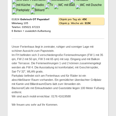
01824
Gohrisch OT Papstdorf
Objekt pro Tag ab:
45€
Mittelweg 105
Objekt p. Woche ab:
315€
Telefon: 035021 67223
6 Betten + zusätzlich Aufbettung
Unser Ferienhaus liegt in zentraler, ruhiger und sonniger Lage mit
schöner Aussicht zum Papststein.
Im FH befinden sich 3 verschiedengroße Ferienwohnungen (FW 1 mit 35
qm, FW 2 mit 50 qm, FW 3 mit 65 qm) mit sep. Eingang und mit Balkon
oder Terrasse. Die Ferienwohnungen 1 und 2 können zusammengelegt
werden als FW 4. Die Ausstattung ist komfortabel, mit Geschirrspüler,
Sat-TV 32", WLAN gratis.
Parkplatz befindet sich am Ferienhaus und für Räder ist ein
abschließbarer Raum vorhanden. Ein gemütlicher überdachter Grillplatz
mit Kamin und Billardraum/Darts lädt zum Verweilen ein.
Bäckerei/Cafe mit Einkaufsladen und Gaststätte liegen 100 Meter Fußweg
entfernt.
Wir sind auch mobil erreichbar: 0176 41619588
Wir freuen uns sehr auf Ihr Kommen.