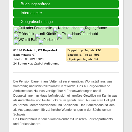
Buchungsanfrage
Internetseite
Geografische Lage
01824
Gohrisch, OT Papstdorf
Doppelzi. p. Tag ab:
73€
Bauerngasse 97
Einzelzi. p. Tag ab:
50€
Telefon: 035021 59250
Objekt pro Tag ab:
65€
24 Betten + zusätzlich Aufbettung
Die Pension Bauernhaus Vetter ist ein ehemaliges Wohnstallhaus was
vollständig und liebevoll rekonstruiert wurde. Das außergewöhnliche
Ambiente des Hauses verfügt über 4 Ferienwohnungen und 5
Doppelzimmer. Im Haus befindet sich ein großes Gewölbe mit Kamin was
als Aufenthalts- und Frühstücksraum genutzt wird. Auf unseren Hof gibt
es Katzen, Mehrschweinchen und Kaninchen. Das Bauernhaus ist ideal
als Ausgangspunkt für zahlreiche Wanderrungen in der Sächsischen
Schweiz.
Das Bauernhaus ist auch kombinierbar mit unseren Ferienapartments
und Ferienhäusern.