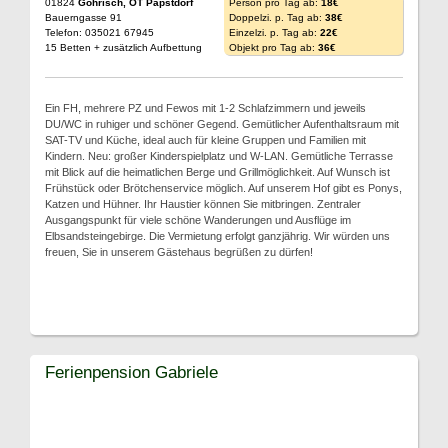
01824
Gohrisch, OT Papstdorf
Person pro Tag ab:
18€
Bauerngasse 91
Doppelzi. p. Tag ab:
38€
Telefon: 035021 67945
Einzelzi. p. Tag ab:
22€
15 Betten + zusätzlich Aufbettung
Objekt pro Tag ab:
36€
Ein FH, mehrere PZ und Fewos mit 1-2 Schlafzimmern und jeweils
DU/WC in ruhiger und schöner Gegend. Gemütlicher Aufenthaltsraum mit
SAT-TV und Küche, ideal auch für kleine Gruppen und Familien mit
Kindern. Neu: großer Kinderspielplatz und W-LAN. Gemütliche Terrasse
mit Blick auf die heimatlichen Berge und Grillmöglichkeit. Auf Wunsch ist
Frühstück oder Brötchenservice möglich. Auf unserem Hof gibt es Ponys,
Katzen und Hühner. Ihr Haustier können Sie mitbringen. Zentraler
Ausgangspunkt für viele schöne Wanderungen und Ausflüge im
Elbsandsteingebirge. Die Vermietung erfolgt ganzjährig. Wir würden uns
freuen, Sie in unserem Gästehaus begrüßen zu dürfen!
Ferienpension Gabriele