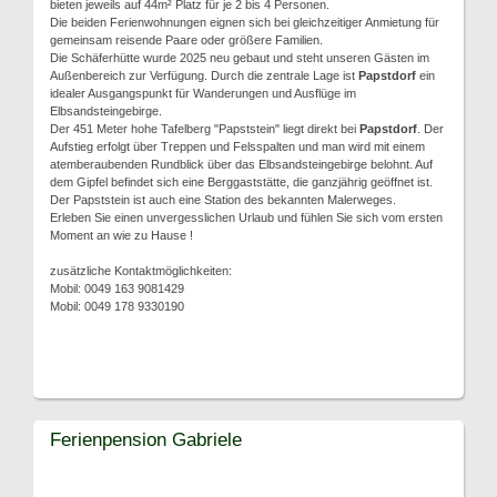
bieten jeweils auf 44m² Platz für je 2 bis 4 Personen.
Die beiden Ferienwohnungen eignen sich bei gleichzeitiger Anmietung für
gemeinsam reisende Paare oder größere Familien.
Die Schäferhütte wurde 2025 neu gebaut und steht unseren Gästen im
Außenbereich zur Verfügung. Durch die zentrale Lage ist
Papstdorf
ein
idealer Ausgangspunkt für Wanderungen und Ausflüge im
Elbsandsteingebirge.
Der 451 Meter hohe Tafelberg "Papststein" liegt direkt bei
Papstdorf
. Der
Aufstieg erfolgt über Treppen und Felsspalten und man wird mit einem
atemberaubenden Rundblick über das Elbsandsteingebirge belohnt. Auf
dem Gipfel befindet sich eine Berggaststätte, die ganzjährig geöffnet ist.
Der Papststein ist auch eine Station des bekannten Malerweges.
Erleben Sie einen unvergesslichen Urlaub und fühlen Sie sich vom ersten
Moment an wie zu Hause !
zusätzliche Kontaktmöglichkeiten:
Mobil: 0049 163 9081429
Mobil: 0049 178 9330190
Ferienpension Gabriele