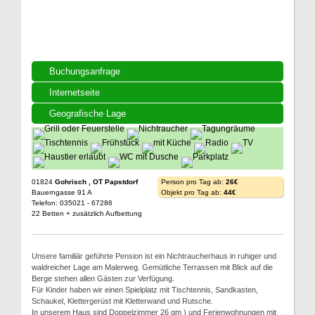
Buchungsanfrage
Internetseite
Geografische Lage
01824
Gohrisch , OT Papstdorf
Person pro Tag ab:
26€
Bauerngasse 91 A
Objekt pro Tag ab:
44€
Telefon: 035021 - 67286
22 Betten + zusätzlich Aufbettung
Unsere familiär geführte Pension ist ein Nichtraucherhaus in ruhiger und
waldreicher Lage am Malerweg. Gemütliche Terrassen mit Blick auf die
Berge stehen allen Gästen zur Verfügung.
Für Kinder haben wir einen Spielplatz mit Tischtennis, Sandkasten,
Schaukel, Klettergerüst mit Kletterwand und Rutsche.
In unserem Haus sind Doppelzimmer 26 qm ) und Ferienwohnungen mit