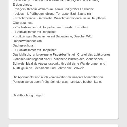
übernachten. Jedes der 4 Apartments hat folgende Ausstattung.
Erdgeschoss:
- mit gemütlichem Wohnraum, Kamin und großer Essküche
- beides mit Fußbodenheizung, Terrasse, Bad, Sauna mit
Farblichttherapie, Garderobe, Waschmaschinenraum im Haupthaus
Obergeschoss:
- 2 Schlafzimmer mit Doppelbett und zusätzl. Einzelbett
- 1 Schlafzimmer mit Doppelbett
- großzügiges Badezimmer mit Badewanne, Dusche, WC,
Doppelwaschbecken
Dachgeschoss:
- 1 Schlafzimmer mit Doppelbett
Das idyllisch, ruhig gelegene
Papstdorf
ist ein Ortsteil des Luftkurortes
Gohrisch und liegt auf einer Hochebene inmitten der Sächsischen
Schweiz. Ideal als Ausgangspunkt für zahlreiche Wanderungen und
Ausflüge in die Sächsische und Böhmische Schweiz.
Die Apartments sind auch kombinierbar mit unserer benachbarten
Pension wo es auch Frühstück gibt was man dazu buchen kann.
Direktbuchung möglich