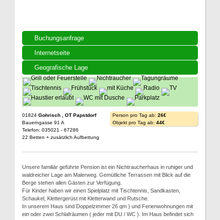
Buchungsanfrage
Internetseite
Geografische Lage
01824
Gohrisch , OT Papstdorf
Person pro Tag ab:
26€
Bauerngasse 91 A
Objekt pro Tag ab:
44€
Telefon: 035021 - 67286
22 Betten + zusätzlich Aufbettung
Unsere familiär geführte Pension ist ein Nichtraucherhaus in ruhiger und
waldreicher Lage am Malerweg. Gemütliche Terrassen mit Blick auf die
Berge stehen allen Gästen zur Verfügung.
Für Kinder haben wir einen Spielplatz mit Tischtennis, Sandkasten,
Schaukel, Klettergerüst mit Kletterwand und Rutsche.
In unserem Haus sind Doppelzimmer 26 qm ) und Ferienwohnungen mit
ein oder zwei Schlafräumen ( jeder mit DU / WC ). Im Haus befindet sich