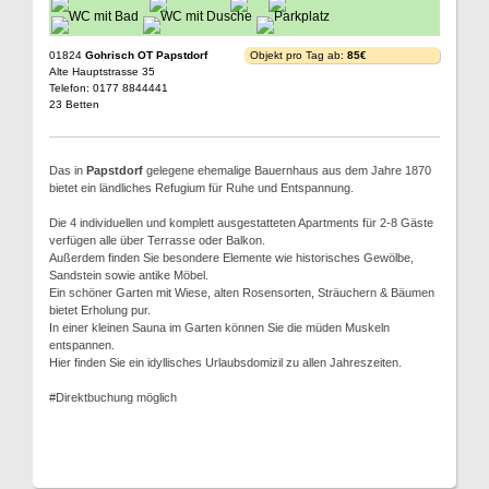
01824
Gohrisch OT Papstdorf
Objekt pro Tag ab:
85€
Alte Hauptstrasse 35
Telefon: 0177 8844441
23 Betten
Das in
Papstdorf
gelegene ehemalige Bauernhaus aus dem Jahre 1870
bietet ein ländliches Refugium für Ruhe und Entspannung.
Die 4 individuellen und komplett ausgestatteten Apartments für 2-8 Gäste
verfügen alle über Terrasse oder Balkon.
Außerdem finden Sie besondere Elemente wie historisches Gewölbe,
Sandstein sowie antike Möbel.
Ein schöner Garten mit Wiese, alten Rosensorten, Sträuchern & Bäumen
bietet Erholung pur.
In einer kleinen Sauna im Garten können Sie die müden Muskeln
entspannen.
Hier finden Sie ein idyllisches Urlaubsdomizil zu allen Jahreszeiten.
#Direktbuchung möglich