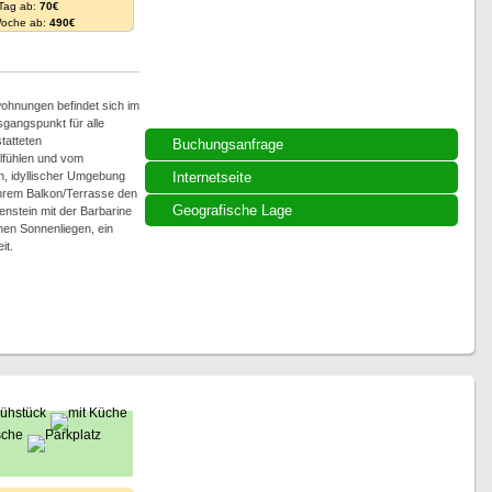
 Tag ab:
70€
Woche ab:
490€
wohnungen befindet sich im
gangspunkt für alle
tatteten
Buchungsanfrage
lfühlen und vom
en, idyllischer Umgebung
Internetseite
Ihrem Balkon/Terrasse den
Geografische Lage
nstein mit der Barbarine
hen Sonnenliegen, ein
it.