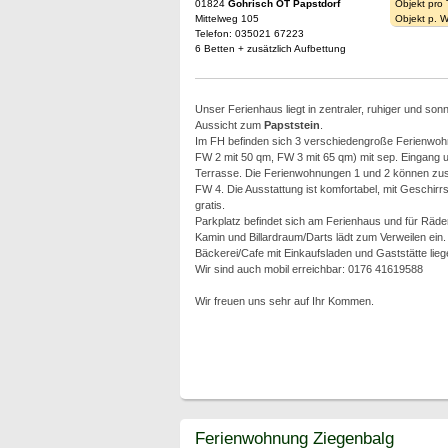
01824
Gohrisch OT Papstdorf
Objekt pro
Mittelweg 105
Objekt p. 
Telefon: 035021 67223
6 Betten + zusätzlich Aufbettung
Unser Ferienhaus liegt in zentraler, ruhiger und son
Aussicht zum
Papststein
.
Im FH befinden sich 3 verschiedengroße Ferienwoh
FW 2 mit 50 qm, FW 3 mit 65 qm) mit sep. Eingang u
Terrasse. Die Ferienwohnungen 1 und 2 können zu
FW 4. Die Ausstattung ist komfortabel, mit Geschir
gratis.
Parkplatz befindet sich am Ferienhaus und für Räder
Kamin und Billardraum/Darts lädt zum Verweilen ein.
Bäckerei/Cafe mit Einkaufsladen und Gaststätte lie
Wir sind auch mobil erreichbar: 0176 41619588
Wir freuen uns sehr auf Ihr Kommen.
Ferienwohnung Ziegenbalg