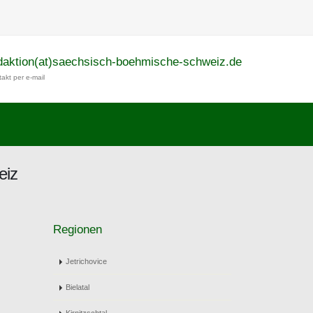
daktion(at)saechsisch-boehmische-schweiz.de
akt per e-mail
eiz
Regionen
Jetrichovice
Bielatal