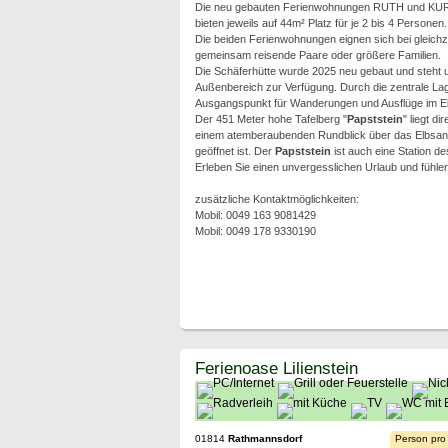
Die neu gebauten Ferienwohnungen RUTH und KU
bieten jeweils auf 44m² Platz für je 2 bis 4 Personen.
Die beiden Ferienwohnungen eignen sich bei gleichze
gemeinsam reisende Paare oder größere Familien.
Die Schäferhütte wurde 2025 neu gebaut und steht
Außenbereich zur Verfügung. Durch die zentrale Lage
Ausgangspunkt für Wanderungen und Ausflüge im El
Der 451 Meter hohe Tafelberg "
Papststein
" liegt d
einem atemberaubenden Rundblick über das Elbsandste
geöffnet ist. Der
Papststein
ist auch eine Station d
Erleben Sie einen unvergesslichen Urlaub und fühle
zusätzliche Kontaktmöglichkeiten:
Mobil: 0049 163 9081429
Mobil: 0049 178 9330190
Ferienoase Lilienstein
01814
Rathmannsdorf
Person pro