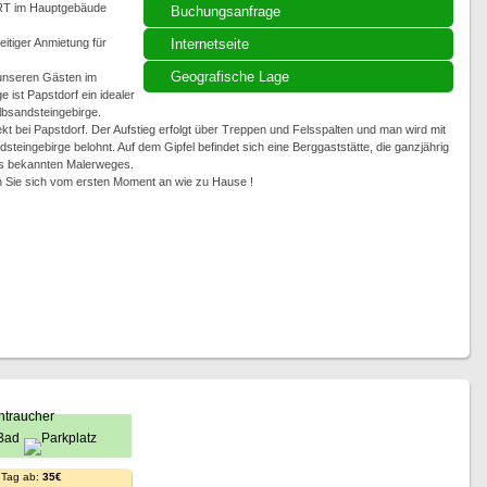
RT im Hauptgebäude
Buchungsanfrage
itiger Anmietung für
Internetseite
Geografische Lage
 unseren Gästen im
 ist Papstdorf ein idealer
bsandsteingebirge.
irekt bei Papstdorf. Der Aufstieg erfolgt über Treppen und Felsspalten und man wird mit
ingebirge belohnt. Auf dem Gipfel befindet sich eine Berggaststätte, die ganzjährig
es bekannten Malerweges.
n Sie sich vom ersten Moment an wie zu Hause !
 Tag ab:
35€