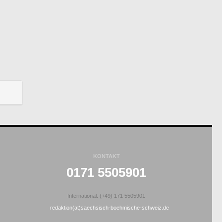
KONTAKT
0171 5505901
International: (+49) 171 5505901
redaktion(at)saechsisch-boehmische-schweiz.de