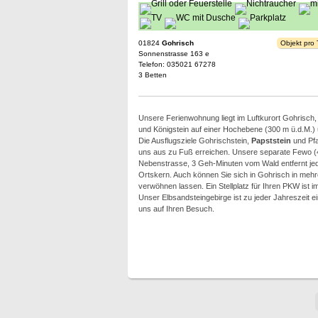
01824
Gohrisch
Objekt pro
Sonnenstrasse 163 e
Telefon: 035021 67278
3 Betten
Unsere Ferienwohnung liegt im Luftkurort Gohrisc
und Königstein auf einer Hochebene (300 m ü.d.M.
Die Ausflugsziele Gohrischstein,
Papststein
und Pfa
uns aus zu Fuß erreichen. Unsere separate Fewo (48 
Nebenstrasse, 3 Geh-Minuten vom Wald entfernt je
Ortskern. Auch können Sie sich in Gohrisch in mehr
verwöhnen lassen. Ein Stellplatz für Ihren PKW ist
Unser Elbsandsteingebirge ist zu jeder Jahreszeit ei
uns auf Ihren Besuch.