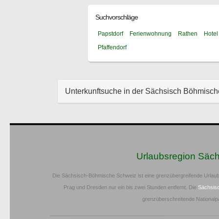
Suchvorschläge
Papstdorf
Ferienwohnung
Rathen
Hotel
Pfaffendorf
Unterkunftsuche in der Sächsisch Böhmisc
Urlaubsregion Säc
Die Sächsisch-Böhmische Schweiz ist eine grenzübergreifende Urlaub
Prag und Dresden nur ein bis zwei Stunden entfernt. Die
Sächsis
grenzüberschreitende Nationalp