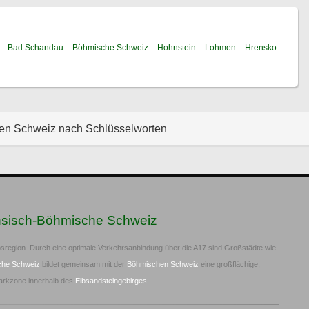
Bad Schandau
Böhmische Schweiz
Hohnstein
Lohmen
Hrensko
hen Schweiz nach Schlüsselworten
hsisch-Böhmische Schweiz
sregion. Durch eine optimale Verkehrsanbindung über die A17 sind Großstädte wie
che Schweiz
bildet gemeinsam mit der
Böhmischen Schweiz
eine großflächige,
arkzone innerhalb des
Elbsandsteingebirges
.