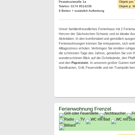
Pestalozzistraße 1a
Objekt pro
Telefon: 0174 9514239
Objekt p. 
9 Betten + zusätzlich Aufbettung
Unser familienfreundliches Ferienhaus mit 2 Ferien
Herzen der Sächsischen Schweiz und ist idealer Aus
Aktivitäten. In den komfortabel und gemütlich ausges
Ferienwohnungen können Sie entspannen, sich woh
Alltagsstress erholen. Verbringen Sie inmitten ruhig
die schönsten Tage des Jahres, genießen Sie von 
wunderschönen Blick auf die Ochelwände, den Pfaffe
und den
Papststein
. In unserem großer Garten ste
Sandkasten, Grill, Feuerstelle und ein Trampolin bere
Ferienwohnung Frenzel