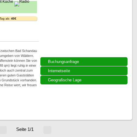
 Tag ab:
40€
h, zwischen Bad Schandau
) umgeben von Wäldern.
ffenstein können Sie von
Buchungsanfrage
qm) liegt ruhig in einer
doch auch zentral zum
Internetseite
eren guten Gaststätten
Geografische Lage
 im Grundstück vorhanden.
ne Reise wert, wir freuen
Seite 1/1