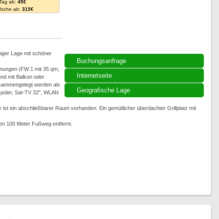
 Tag ab:
45€
Woche ab:
315€
niger Lage mit schöner
Buchungsanfrage
nungen (FW 1 mit 35 qm,
Internetseite
nd mit Balkon oder
sammengelegt werden als
Geografische Lage
rspüler, Sat-TV 32", WLAN
 ist ein abschließbarer Raum vorhanden. Ein gemütlicher überdachter Grillplatz mit
gen 100 Meter Fußweg entfernt.