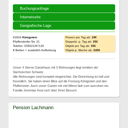
Buchungsanfrage
Internetseite
Geografische Lage
01824
Königstein
Person pro Tag ab:
18€
Pfaffendorfer Str. 21
Doppelzi. p. Tag ab:
35€
Telefon: 035021/67120
Objekt pro Tag ab:
35€
8 Betten + zusätzlich Aufbettung
Objekt p. Woche ab:
245€
Unser 4 Sterne Gästehaus mit 3 Wohnungen liegt inmitten der
Sächsischen Schweiz.
Alle Wohnungen sind komplett eingerichtet. Die Einrichtung ist hell und
freundlich. Sie haben einen Blick auf die Festung Königstein und den
Pfaffenstein. Auch unser Garten mit viel Wiese lädt zum ausruhen ein.
Familie Jeremias freut sich über Ihren Besuch.
Pension Lachmann