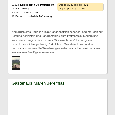
01824
Königstein / OT Pfaffendorf
Doppelzi. p. Tag ab:
40€
Alter Schulweg 7
Objekt pro Tag ab:
45€
Telefon: 035021 67467
12 Betten + zusätzlich Aufbettung
Neu errichtetes Haus in ruhiger, landschaftlich schöner Lage mit Blick zur
Festung Königstein und Panoramablick zum Pfaffenstein. Modern und
komfortabel eingerichtete Zimmer, Wohnküche u. Zubehör, gemütl.
Sitzecke mit Grillmöglichkeit, Parkplatz im Grundstück vorhanden.
Von uns aus können Sie Wanderungen in die bizarre Bergwelt und viele
interessante Ausflüge unternehmen.
Gästehaus Maren Jeremias