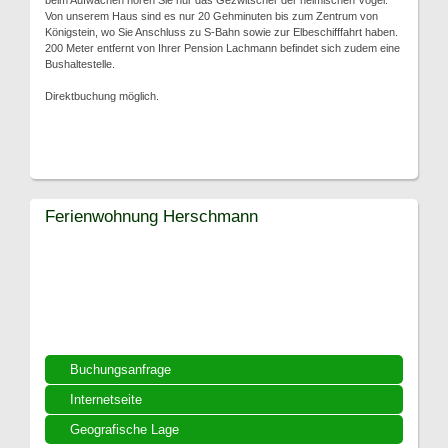
beim Aufwachen hören Sie nur das Gezwitscher der heimischen Vögel.
Von unserem Haus sind es nur 20 Gehminuten bis zum Zentrum von
Königstein, wo Sie Anschluss zu S-Bahn sowie zur Elbeschifffahrt haben.
200 Meter entfernt von Ihrer Pension Lachmann befindet sich zudem eine
Bushaltestelle.
Direktbuchung möglich.
Ferienwohnung Herschmann
Buchungsanfrage
Internetseite
Geografische Lage