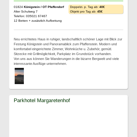
01824
Königstein / OT Pfaffendorf
Doppelzi. p. Tag ab:
40€
Alter Schulweg 7
Objekt pro Tag ab:
45€
Telefon: 035021 67467
12 Betten + zusätzlich Aufbettung
Neu errichtetes Haus in ruhiger, landschaftlich schöner Lage mit Blick zur
Festung Königstein und Panoramablick zum Pfaffenstein. Modern und
komfortabel eingerichtete Zimmer, Wohnküche u. Zubehör, gemütl.
Sitzecke mit Grillmöglichkeit, Parkplatz im Grundstück vorhanden.
Von uns aus können Sie Wanderungen in die bizarre Bergwelt und viele
interessante Ausflüge unternehmen.
Parkhotel Margaretenhof