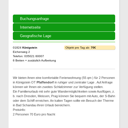
Buchungsanfrage
Internetseite
Geografische Lage
01824
Königstein
Objekt pro Tag ab:
70€
Eichenweg 2
Telefon: 035021 60007
6 Betten + zusätzlich Aufbettung
Wir bieten ihnen eine komfortable Ferienwohnung (55 qm ) für 2 Personen
in Königstein OT
Pfaffendorf
in ruhiger und zentraler Lage . Auf Anfrage
können wir Ihnen ein zweites Schlafzimmer zur Verfügung stellen.
Ein Familienurlaub mit sehr gute Wandermöglichkeiten sowie Ausflügen, z.
b. nach Dresden, Meissen, Prag können Sie bequem mit Auto, der S-Bahn
oder dem Schiff erreichen. An kalten Tagen sollte ein Besuch der Therme
in Bad Schandau ihren Urlaub bereichern.
Preisinfo:
2 Personen 70 Euro pro Nacht