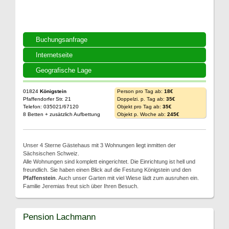
Buchungsanfrage
Internetseite
Geografische Lage
01824
Königstein
Person pro Tag ab:
18€
Pfaffendorfer Str. 21
Doppelzi. p. Tag ab:
35€
Telefon: 035021/67120
Objekt pro Tag ab:
35€
8 Betten + zusätzlich Aufbettung
Objekt p. Woche ab:
245€
Unser 4 Sterne Gästehaus mit 3 Wohnungen liegt inmitten der
Sächsischen Schweiz.
Alle Wohnungen sind komplett eingerichtet. Die Einrichtung ist hell und
freundlich. Sie haben einen Blick auf die Festung Königstein und den
Pfaffenstein
. Auch unser Garten mit viel Wiese lädt zum ausruhen ein.
Familie Jeremias freut sich über Ihren Besuch.
Pension Lachmann