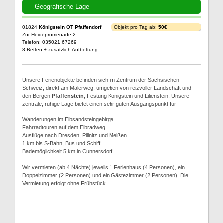
Geografische Lage
01824
Königstein OT Pfaffendorf
Objekt pro Tag ab:
50€
Zur Heidepromenade 2
Telefon: 035021 67269
8 Betten + zusätzlich Aufbettung
Unsere Ferienobjekte befinden sich im Zentrum der Sächsischen
Schweiz, direkt am Malerweg, umgeben von reizvoller Landschaft und
den Bergen
Pfaffenstein
, Festung Königstein und Lilienstein. Unsere
zentrale, ruhige Lage bietet einen sehr guten Ausgangspunkt für
Wanderungen im Elbsandsteingebirge
Fahrradtouren auf dem Elbradweg
Ausflüge nach Dresden, Pillnitz und Meißen
1 km bis S-Bahn, Bus und Schiff
Bademöglichkeit 5 km in Cunnersdorf
Wir vermieten (ab 4 Nächte) jeweils 1 Ferienhaus (4 Personen), ein
Doppelzimmer (2 Personen) und ein Gästezimmer (2 Personen). Die
Vermietung erfolgt ohne Frühstück.