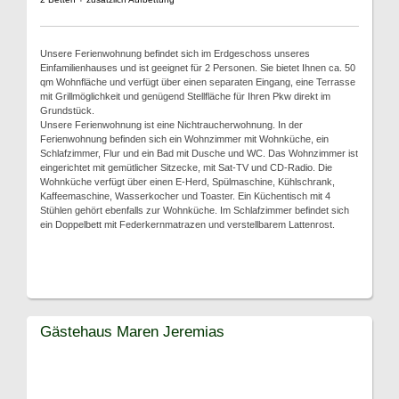
Unsere Ferienwohnung befindet sich im Erdgeschoss unseres
Einfamilienhauses und ist geeignet für 2 Personen. Sie bietet Ihnen ca. 50
qm Wohnfläche und verfügt über einen separaten Eingang, eine Terrasse
mit Grillmöglichkeit und genügend Stellfläche für Ihren Pkw direkt im
Grundstück.
Unsere Ferienwohnung ist eine Nichtraucherwohnung. In der
Ferienwohnung befinden sich ein Wohnzimmer mit Wohnküche, ein
Schlafzimmer, Flur und ein Bad mit Dusche und WC. Das Wohnzimmer ist
eingerichtet mit gemütlicher Sitzecke, mit Sat-TV und CD-Radio. Die
Wohnküche verfügt über einen E-Herd, Spülmaschine, Kühlschrank,
Kaffeemaschine, Wasserkocher und Toaster. Ein Küchentisch mit 4
Stühlen gehört ebenfalls zur Wohnküche. Im Schlafzimmer befindet sich
ein Doppelbett mit Federkernmatrazen und verstellbarem Lattenrost.
Gästehaus Maren Jeremias