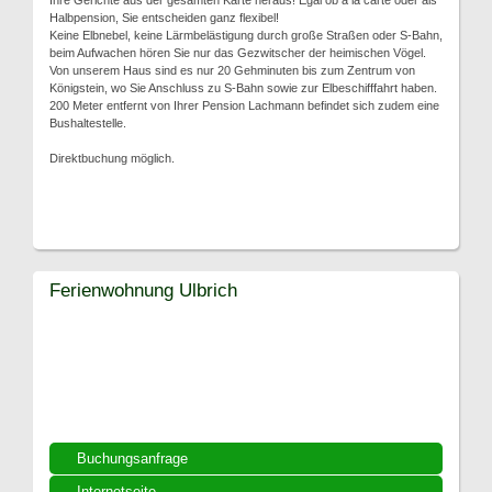
Ihre Gerichte aus der gesamten Karte heraus! Egal ob a la carte oder als
Halbpension, Sie entscheiden ganz flexibel!
Keine Elbnebel, keine Lärmbelästigung durch große Straßen oder S-Bahn,
beim Aufwachen hören Sie nur das Gezwitscher der heimischen Vögel.
Von unserem Haus sind es nur 20 Gehminuten bis zum Zentrum von
Königstein, wo Sie Anschluss zu S-Bahn sowie zur Elbeschifffahrt haben.
200 Meter entfernt von Ihrer Pension Lachmann befindet sich zudem eine
Bushaltestelle.
Direktbuchung möglich.
Ferienwohnung Ulbrich
Buchungsanfrage
Internetseite