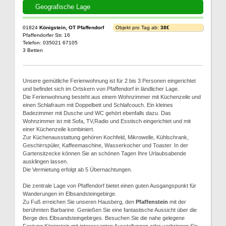
Geografische Lage
01824
Königstein, OT Pfaffendorf
Objekt pro Tag ab:
38€
Pfaffendorfer Str. 16
Telefon: 035021 67105
3 Betten
Unsere gemütliche Ferienwohnung ist für 2 bis 3 Personen eingerichtet
und befindet sich im Ortskern von Pfaffendorf in ländlicher Lage.
Die Ferienwohnung besteht aus einem Wohnzimmer mit Küchenzeile und
einen Schlafraum mit Doppelbett und Schlafcouch. Ein kleines
Badezimmer mit Dusche und WC gehört ebenfalls dazu. Das
Wohnzimmer ist mit Sofa, TV,Radio und Esstisch eingerichtet und mit
einer Küchenzeile kombiniert.
Zur Küchenausstattung gehören Kochfeld, Mikrowelle, Kühlschrank,
Geschirrspüler, Kaffeemaschine, Wasserkocher und Toaster. In der
Gartensitzecke können Sie an schönen Tagen Ihre Urlaubsabende
ausklingen lassen.
Die Vermietung erfolgt ab 5 Übernachtungen.
Die zentrale Lage von Pfaffendorf bietet einen guten Ausgangspunkt für
Wanderungen im Elbsandsteingebirge.
Zu Fuß erreichen Sie unseren Hausberg, den
Pfaffenstein
mit der
berühmten Barbarine. Genießen Sie eine fantastische Aussicht über die
Berge des Elbsandsteingebirges. Besuchen Sie die nahe gelegene