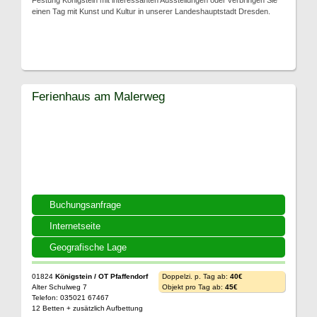
Festung Königstein mit interessanten Ausstellungen oder verbringen Sie
einen Tag mit Kunst und Kultur in unserer Landeshauptstadt Dresden.
Ferienhaus am Malerweg
Buchungsanfrage
Internetseite
Geografische Lage
01824
Königstein / OT Pfaffendorf
Doppelzi. p. Tag ab:
40€
Alter Schulweg 7
Objekt pro Tag ab:
45€
Telefon: 035021 67467
12 Betten + zusätzlich Aufbettung