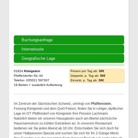
Buchungsanfrage
Internetseite
Geografische Lage
01824
Königstein
Person pro Tag ab:
30€
Pfaffendorfer Str. 44
Doppelzi. p. Tag ab:
56€
Telefon: 035021 597307
Einzelzi. p. Tag ab:
30€
19 Betten + zusätzlich Aufbettung
Im Zentrum der Sächsischen Schweiz, umringt von
Pfaffenstein
,
Festung Königstein und dem Quirl-Felsen, finden Sie in ruhiger, idyllischer
Lage im OT Pfaffendorf von Königstein Ihre Pension Lachmann.
Natürlich bieten wir unseren Hausgästen auch am Abend sächsische
Hausmannskost zu kühlen Getränken an. In unserem Restaurant
bedienen wir Sie jeden Abend ab 18 Uhr. Entscheiden Sie sich doch für
unser Halbpension-Spezial und suchen Sie sich für Ihr 2-Gänge-Menü