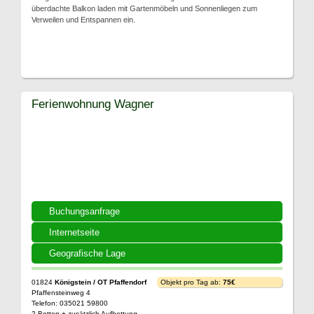
überdachte Balkon laden mit Gartenmöbeln und Sonnenliegen zum
Verweilen und Entspannen ein.
Ferienwohnung Wagner
Buchungsanfrage
Internetseite
Geografische Lage
01824
Königstein / OT Pfaffendorf
Objekt pro Tag ab:
75€
Pfaffensteinweg 4
Telefon: 035021 59800
2 Betten + zusätzlich Aufbettung