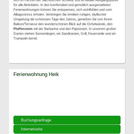
sich im Herzen der Sächsischen Schweiz und ist idealer Ausgangspunkt
für alle Aktivitäten. In den komfortabel und gemütlich ausgestatteten
Ferienwohnungen können Sie entspannen, sich wohlfühlen und vom
Alltagsstress erholen. Verbringen Sie inmitten ruhigen, idyllischer
Umgebung die schönsten Tage des Jahres, genießen Sie von Ihrem
Balkon/Terrasse den wunderschönen Blick auf die Ochelwände, den
Pfaffenstein
mit der Barbarine und den Papststein. In unserem großer
Garten stehen Sonnenliegen, ein Sandkasten, Grill, Feuerstelle und ein
Trampolin bereit.
Ferienwohnung Heik
Buchungsanfrage
Internetseite