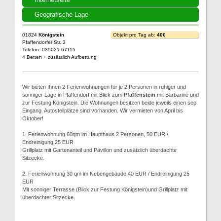
Geografische Lage
01824
Königstein
Objekt pro Tag ab:
40€
Pfaffendorfer Str. 3
Telefon: 035021 67115
4 Betten + zusätzlich Aufbettung
Wir bieten Ihnen 2 Ferienwohnungen für je 2 Personen in ruhiger und
sonniger Lage in Pfaffendorf mit Blick zum
Pfaffenstein
mit Barbarine und
zur Festung Königstein. Die Wohnungen besitzen beide jeweils einen sep.
Eingang. Autostellplätze sind vorhanden. Wir vermieten von April bis
Oktober!
1. Ferienwohnung 60qm im Haupthaus 2 Personen, 50 EUR /
Endreinigung 25 EUR
Grillplatz mit Gartenanteil und Pavillon und zusätzlich überdachte
Sitzecke.
2. Ferienwohnung 30 qm im Nebengebäude 40 EUR / Endreinigung 25
EUR
Mit sonniger Terrasse (Blick zur Festung Königstein)und Grillplatz mit
überdachter Sitzecke.