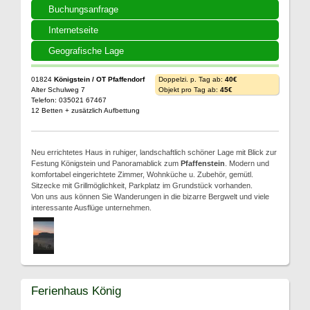
Buchungsanfrage
Internetseite
Geografische Lage
01824
Königstein / OT Pfaffendorf
Doppelzi. p. Tag ab:
40€
Alter Schulweg 7
Objekt pro Tag ab:
45€
Telefon: 035021 67467
12 Betten + zusätzlich Aufbettung
Neu errichtetes Haus in ruhiger, landschaftlich schöner Lage mit Blick zur
Festung Königstein und Panoramablick zum
Pfaffenstein
. Modern und
komfortabel eingerichtete Zimmer, Wohnküche u. Zubehör, gemütl.
Sitzecke mit Grillmöglichkeit, Parkplatz im Grundstück vorhanden.
Von uns aus können Sie Wanderungen in die bizarre Bergwelt und viele
interessante Ausflüge unternehmen.
Ferienhaus König