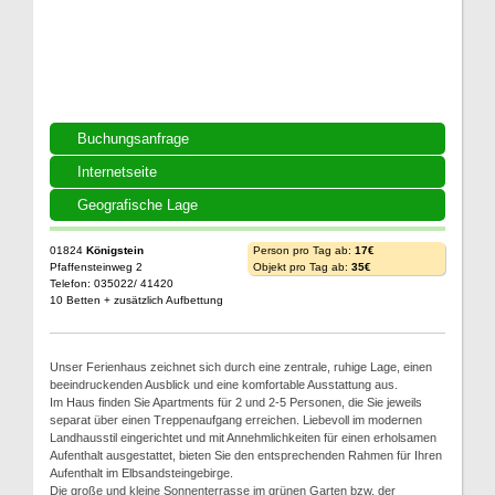
Buchungsanfrage
Internetseite
Geografische Lage
01824
Königstein
Person pro Tag ab:
17€
Pfaffensteinweg 2
Objekt pro Tag ab:
35€
Telefon: 035022/ 41420
10 Betten + zusätzlich Aufbettung
Unser Ferienhaus zeichnet sich durch eine zentrale, ruhige Lage, einen
beeindruckenden Ausblick und eine komfortable Ausstattung aus.
Im Haus finden Sie Apartments für 2 und 2-5 Personen, die Sie jeweils
separat über einen Treppenaufgang erreichen. Liebevoll im modernen
Landhausstil eingerichtet und mit Annehmlichkeiten für einen erholsamen
Aufenthalt ausgestattet, bieten Sie den entsprechenden Rahmen für Ihren
Aufenthalt im Elbsandsteingebirge.
Die große und kleine Sonnenterrasse im grünen Garten bzw. der