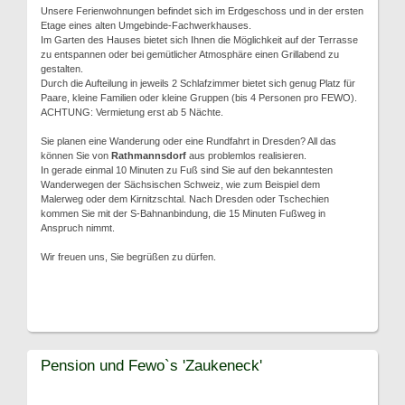
Unsere Ferienwohnungen befindet sich im Erdgeschoss und in der ersten
Etage eines alten Umgebinde-Fachwerkhauses.
Im Garten des Hauses bietet sich Ihnen die Möglichkeit auf der Terrasse
zu entspannen oder bei gemütlicher Atmosphäre einen Grillabend zu
gestalten.
Durch die Aufteilung in jeweils 2 Schlafzimmer bietet sich genug Platz für
Paare, kleine Familien oder kleine Gruppen (bis 4 Personen pro FEWO).
ACHTUNG: Vermietung erst ab 5 Nächte.
Sie planen eine Wanderung oder eine Rundfahrt in Dresden? All das
können Sie von
Rathmannsdorf
aus problemlos realisieren.
In gerade einmal 10 Minuten zu Fuß sind Sie auf den bekanntesten
Wanderwegen der Sächsischen Schweiz, wie zum Beispiel dem
Malerweg oder dem Kirnitzschtal. Nach Dresden oder Tschechien
kommen Sie mit der S-Bahnanbindung, die 15 Minuten Fußweg in
Anspruch nimmt.
Wir freuen uns, Sie begrüßen zu dürfen.
Pension und Fewo`s 'Zaukeneck'