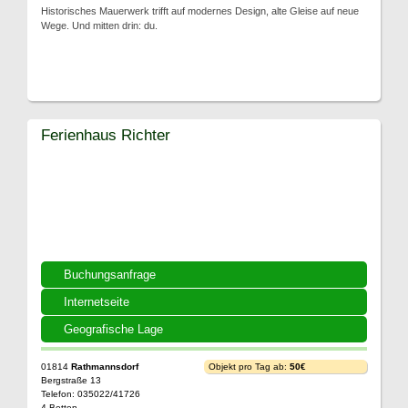
Historisches Mauerwerk trifft auf modernes Design, alte Gleise auf neue
Wege. Und mitten drin: du.
Ferienhaus Richter
Buchungsanfrage
Internetseite
Geografische Lage
01814
Rathmannsdorf
Objekt pro Tag ab:
50€
Bergstraße 13
Telefon: 035022/41726
4 Betten