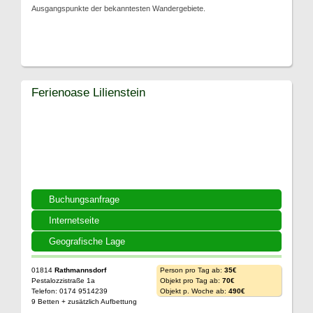
Ausgangspunkte der bekanntesten Wandergebiete.
Ferienoase Lilienstein
Buchungsanfrage
Internetseite
Geografische Lage
01814
Rathmannsdorf
Person pro Tag ab:
35€
Pestalozzistraße 1a
Objekt pro Tag ab:
70€
Telefon: 0174 9514239
Objekt p. Woche ab:
490€
9 Betten + zusätzlich Aufbettung