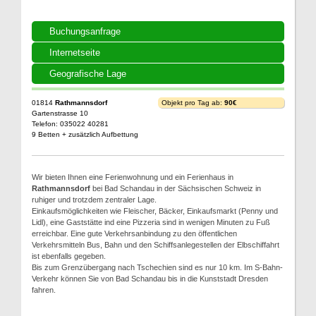
Buchungsanfrage
Internetseite
Geografische Lage
01814
Rathmannsdorf
Objekt pro Tag ab:
90€
Gartenstrasse 10
Telefon: 035022 40281
9 Betten + zusätzlich Aufbettung
Wir bieten Ihnen eine Ferienwohnung und ein Ferienhaus in
Rathmannsdorf
bei Bad Schandau in der Sächsischen Schweiz in
ruhiger und trotzdem zentraler Lage.
Einkaufsmöglichkeiten wie Fleischer, Bäcker, Einkaufsmarkt (Penny und
Lidl), eine Gaststätte ind eine Pizzeria sind in wenigen Minuten zu Fuß
erreichbar. Eine gute Verkehrsanbindung zu den öffentlichen
Verkehrsmitteln Bus, Bahn und den Schiffsanlegestellen der Elbschiffahrt
ist ebenfalls gegeben.
Bis zum Grenzübergang nach Tschechien sind es nur 10 km. Im S-Bahn-
Verkehr können Sie von Bad Schandau bis in die Kunststadt Dresden
fahren.