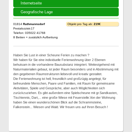
Internetseite
Geografische Lage
01814
Rathmannsdorf
Objekt pro Tag ab:
219€
Pestalozzistr.17
Telefon: 035022 41768
8 Betten + zusätzlich Aufbettung
Haben Sie Lust in einer Scheune Ferien zu machen ?
Wir haben für Sie eine individuelle Ferienwohnung über 2 Ebenen
behutsam in die vorhandene Bausubstanz integriert. Weitestgehend mit
Naturmaterialien gebaut, ist jeder Raum besonders und in Abstimmung mit
den gegebenen Raumstrukturen liebevoll und kreativ gestaltet.
Die Ferienwohnung ist hell, freundlich und großzügig angelegt, für
befreundete Menschen, Paare und Familien, mit Raum für gemeinsame
Aktivitäten, Spiele und Gespräche, aber auch Möglichkeiten sich
zurückzuziehen. Es gibt außerdem eine Spielscheune mit gr.Sandkasten,
Tischtennis, Dart,... eine große Wiese mit Feuerstelle.Von der Wohnung
haben Sie einen wunderschönen Blick auf die Schrammsteine,
Falkenstein... Wiesen und Wald. Wir freuen uns auf Ihren Besuch !