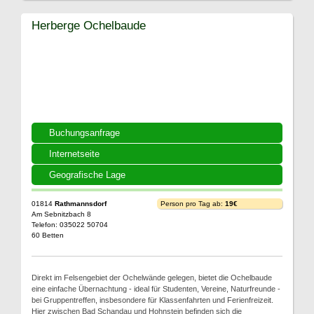
Herberge Ochelbaude
Buchungsanfrage
Internetseite
Geografische Lage
01814
Rathmannsdorf
Person pro Tag ab:
19€
Am Sebnitzbach 8
Telefon: 035022 50704
60 Betten
Direkt im Felsengebiet der Ochelwände gelegen, bietet die Ochelbaude
eine einfache Übernachtung - ideal für Studenten, Vereine, Naturfreunde -
bei Gruppentreffen, insbesondere für Klassenfahrten und Ferienfreizeit.
Hier zwischen Bad Schandau und Hohnstein befinden sich die