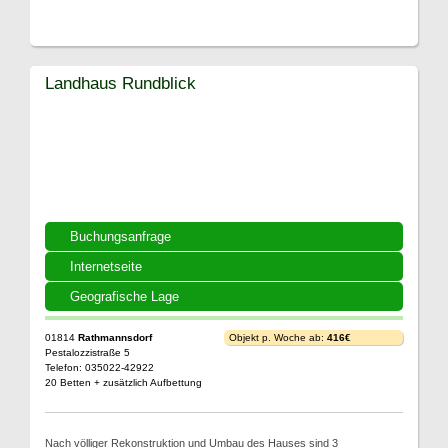
Landhaus Rundblick
Buchungsanfrage
Internetseite
Geografische Lage
01814
Rathmannsdorf
Objekt p. Woche ab:
416€
Pestalozzistraße 5
Telefon: 035022-42922
20 Betten + zusätzlich Aufbettung
Nach völliger Rekonstruktion und Umbau des Hauses sind 3