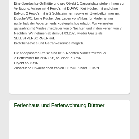
Eine überdachte Grillhütte und pro Objekt 1 Carportplatz stehen Ihnen zur
Verfügung. Anlage mit 4 Fewo's mit DU/WC, Kleinküche, mit und ohne
Balkon, 2 Fewo's mit je 2 Schlafzimmern sowie ein Zweibettzimmer mit
Dusche/WC, keine Küche. Das Laden von Akkus für Räder ist nur
außerhalb der Appartements kostenpflichtig erlaubt. Wir vermieten
ganzjährig mit Mindestmietdauer von 5 Nächten und in den Ferien von 7
Nächten. Wir nehmen ab dem 01.03.2025 wieder Gäste als
SELBSTVERSORGER auf.
Brötchensevice und Getränkeservice möglich.
Die angepassten Preise sind bei 5 Nächten Mindestmietdauer:
2-Bettzimmer für 2P/N 65€, bei einer P 50€/N
Objekt ab 75€/N
Zusätzliche Erwachsenen zahlen +15€/N, Kinder +10€/N
Ferienhaus und Ferienwohnung Büttner