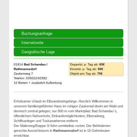
Buchungsanfrage
Internetseite
Geografische Lage
01814
Bad Schandau /
Doppelzi. p. Tag ab:
65€
Rathmannsdorf
Einzelzi. p. Tag ab:
50€
Zaukenweg 7
Objekt pro Tag ab:
75€
Telefon: 035022/42582
10 Betten + zusätzlich Aufbettung
Erholsamer Urlaub im Elbsandsteingebirge. Herzlich Willkommen in
unserem familiengeführten Haus im ruhigen Zaukental direkt am Wald und
dennoch zentral gelegen, nur 800 m vom Marktplatz Bad Schandau´s,
öffentlichem Nahverkehr, Einkaufsmöglichkeiten, Elberadweg,
Schiffsanleger und Toskanatherme entfernt.
Der Malerweg/Etappe 3/ führt unmittelbar vorbei. Der Behinderten
gerechte Aussichtsturm in
Rathmannsdorf
ist in 15 Gehminuten
erreichbar.