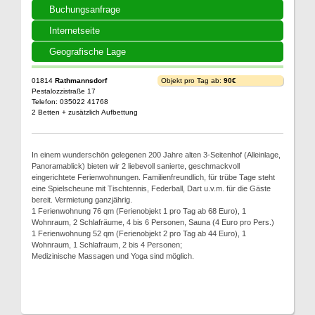
Buchungsanfrage
Internetseite
Geografische Lage
01814
Rathmannsdorf
Objekt pro Tag ab:
90€
Pestalozzistraße 17
Telefon: 035022 41768
2 Betten + zusätzlich Aufbettung
In einem wunderschön gelegenen 200 Jahre alten 3-Seitenhof (Alleinlage,
Panoramablick) bieten wir 2 liebevoll sanierte, geschmackvoll
eingerichtete Ferienwohnungen. Familienfreundlich, für trübe Tage steht
eine Spielscheune mit Tischtennis, Federball, Dart u.v.m. für die Gäste
bereit. Vermietung ganzjährig.
1 Ferienwohnung 76 qm (Ferienobjekt 1 pro Tag ab 68 Euro), 1
Wohnraum, 2 Schlafräume, 4 bis 6 Personen, Sauna (4 Euro pro Pers.)
1 Ferienwohnung 52 qm (Ferienobjekt 2 pro Tag ab 44 Euro), 1
Wohnraum, 1 Schlafraum, 2 bis 4 Personen;
Medizinische Massagen und Yoga sind möglich.