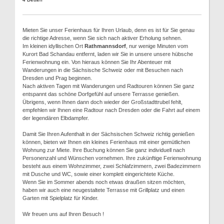
Mieten Sie unser Ferienhaus für Ihren Urlaub, denn es ist für Sie genau
die richtige Adresse, wenn Sie sich nach aktiver Erholung sehnen.
Im kleinen idyllischen Ort
Rathmannsdorf
, nur wenige Minuten vom
Kurort Bad Schandau entfernt, laden wir Sie in unsere unsere hübsche
Ferienwohnung ein. Von hieraus können Sie Ihr Abenteuer mit
Wanderungen in die Sächsische Schweiz oder mit Besuchen nach
Dresden und Prag beginnen.
Nach aktiven Tagen mit Wanderungen und Radtouren können Sie ganz
entspannt das schöne Dorfgefühl auf unsere Terrasse genießen.
Übrigens, wenn Ihnen dann doch wieder der Großstadttrubel fehlt,
empfehlen wir Ihnen eine Radtour nach Dresden oder die Fahrt auf einem
der legendären Elbdampfer.
Damit Sie Ihren Aufenthalt in der Sächsischen Schweiz richtig genießen
können, bieten wir Ihnen ein kleines Ferienhaus mit einer gemütlichen
Wohnung zur Miete. Ihre Buchung können Sie ganz individuell nach
Personenzahl und Wünschen vornehmen. Ihre zukünftige Ferienwohnung
besteht aus einem Wohnzimmer, zwei Schlafzimmern, zwei Badezimmern
mit Dusche und WC, sowie einer komplett eingerichtete Küche.
Wenn Sie im Sommer abends noch etwas draußen sitzen möchten,
haben wir auch eine neugestaltete Terrasse mit Grillplatz und einen
Garten mit Spielplatz für Kinder.
Wir freuen uns auf Ihren Besuch !