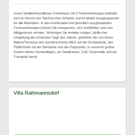
Unser familienfreundliches Ferienhaus mit 2 Ferienwohnungen befindet
sich im Herzen der Sächsischen Schweiz und ist idealer Ausgangspunkt
für alle Aktivitäten. In den komfortabel und gemütlich ausgestatteten
Ferienwohnungen können Sie entspannen, sich wohlfühlen und vom
Alltagsstress erholen. Verbringen Sie inmitten ruhigen, idyllischer
Umgebung die schönsten Tage des Jahres, genießen Sie von Ihrem
Balkon/Terrasse den wunderschönen Blick auf die Ochelwände, den
Pfaffenstein mit der Barbarine und den Papststein. In unserem großer
Garten stehen Sonnenliegen, ein Sandkasten, Grill, Feuerstelle und ein
Trampolin bereit.
Villa Rathmannsdorf