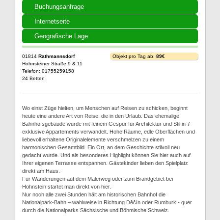
Buchungsanfrage
Internetseite
Geografische Lage
01814
Rathmannsdorf
Objekt pro Tag ab:
89€
Hohnsteiner Straße 9 & 11
Telefon: 01755259158
24 Betten
Wo einst Züge hielten, um Menschen auf Reisen zu schicken, beginnt
heute eine andere Art von Reise: die in den Urlaub. Das ehemalige
Bahnhofsgebäude wurde mit feinem Gespür für Architektur und Stil in 7
exklusive Appartements verwandelt. Hohe Räume, edle Oberflächen und
liebevoll erhaltene Originalelemente verschmelzen zu einem
harmonischen Gesamtbild. Ein Ort, an dem Geschichte stilvoll neu
gedacht wurde. Und als besonderes Highlight können Sie hier auch auf
Ihrer eigenen Terrasse entspannen. Gästekinder lieben den Spielplatz
direkt am Haus.
Für Wanderungen auf dem Malerweg oder zum Brandgebiet bei
Hohnstein startet man direkt von hier.
Nur noch alle zwei Stunden hält am historischen Bahnhof die
Nationalpark-Bahn – wahlweise in Richtung Děčín oder Rumburk - quer
durch die Nationalparks Sächsische und Böhmische Schweiz.