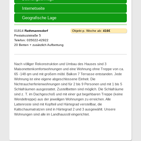
Internetseite
Geografische Lage
01814
Rathmannsdorf
Objekt p. Woche ab:
416€
Pestalozzistraße 5
Telefon: 035022-42922
20 Betten + zusätzlich Aufbettung
Nach völliger Rekonstruktion und Umbau des Hauses sind 3
Maisonettenkomfortwohnungen und eine Wohnung ohne Treppe von ca.
65 -148 qm und mit großem möbl. Balkon 7 Terrasse entstanden. Jede
Wohnung ist eine eigene abgeschlossene Einheit. Die
Nichtraucherferienwohnungen sind für 2 bis 9 Personen und mit 1 bis 5
Schlafräumen ausgestattet. Zustellbetten sind möglich. Die Schlafräume
sind z. T. im Dachgeschoß und mit einer gut begehbaren Treppe (keine
Wendeltreppe) aus der jeweiligen Wohnungen zu erreichen. Alle
Lattenroste sind mit Kopfteil und Härtegrad verstellbar, die
Kaltschaumatratzen sind in Härtegrad 2 und 3 ausgewählt. Unsere
Wohnungen sind alle im Landhausstil eingerichtet.