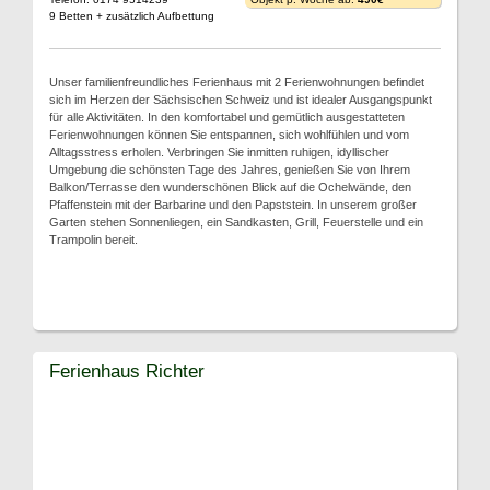
9 Betten + zusätzlich Aufbettung
Unser familienfreundliches Ferienhaus mit 2 Ferienwohnungen befindet
sich im Herzen der Sächsischen Schweiz und ist idealer Ausgangspunkt
für alle Aktivitäten. In den komfortabel und gemütlich ausgestatteten
Ferienwohnungen können Sie entspannen, sich wohlfühlen und vom
Alltagsstress erholen. Verbringen Sie inmitten ruhigen, idyllischer
Umgebung die schönsten Tage des Jahres, genießen Sie von Ihrem
Balkon/Terrasse den wunderschönen Blick auf die Ochelwände, den
Pfaffenstein mit der Barbarine und den Papststein. In unserem großer
Garten stehen Sonnenliegen, ein Sandkasten, Grill, Feuerstelle und ein
Trampolin bereit.
Ferienhaus Richter