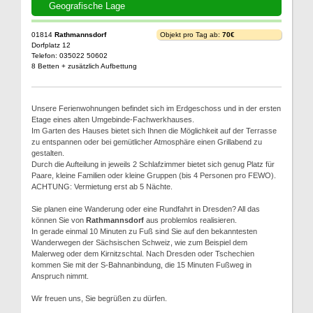
Geografische Lage
01814
Rathmannsdorf
Objekt pro Tag ab:
70€
Dorfplatz 12
Telefon: 035022 50602
8 Betten + zusätzlich Aufbettung
Unsere Ferienwohnungen befindet sich im Erdgeschoss und in der ersten
Etage eines alten Umgebinde-Fachwerkhauses.
Im Garten des Hauses bietet sich Ihnen die Möglichkeit auf der Terrasse
zu entspannen oder bei gemütlicher Atmosphäre einen Grillabend zu
gestalten.
Durch die Aufteilung in jeweils 2 Schlafzimmer bietet sich genug Platz für
Paare, kleine Familien oder kleine Gruppen (bis 4 Personen pro FEWO).
ACHTUNG: Vermietung erst ab 5 Nächte.
Sie planen eine Wanderung oder eine Rundfahrt in Dresden? All das
können Sie von
Rathmannsdorf
aus problemlos realisieren.
In gerade einmal 10 Minuten zu Fuß sind Sie auf den bekanntesten
Wanderwegen der Sächsischen Schweiz, wie zum Beispiel dem
Malerweg oder dem Kirnitzschtal. Nach Dresden oder Tschechien
kommen Sie mit der S-Bahnanbindung, die 15 Minuten Fußweg in
Anspruch nimmt.
Wir freuen uns, Sie begrüßen zu dürfen.