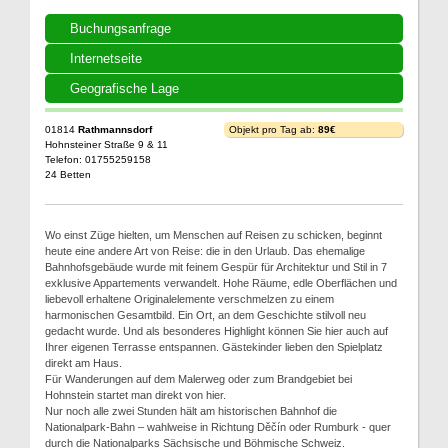
Buchungsanfrage
Internetseite
Geografische Lage
01814
Rathmannsdorf
Objekt pro Tag ab:
89€
Hohnsteiner Straße 9 & 11
Telefon: 01755259158
24 Betten
Wo einst Züge hielten, um Menschen auf Reisen zu schicken, beginnt
heute eine andere Art von Reise: die in den Urlaub. Das ehemalige
Bahnhofsgebäude wurde mit feinem Gespür für Architektur und Stil in 7
exklusive Appartements verwandelt. Hohe Räume, edle Oberflächen und
liebevoll erhaltene Originalelemente verschmelzen zu einem
harmonischen Gesamtbild. Ein Ort, an dem Geschichte stilvoll neu
gedacht wurde. Und als besonderes Highlight können Sie hier auch auf
Ihrer eigenen Terrasse entspannen. Gästekinder lieben den Spielplatz
direkt am Haus.
Für Wanderungen auf dem Malerweg oder zum Brandgebiet bei
Hohnstein startet man direkt von hier.
Nur noch alle zwei Stunden hält am historischen Bahnhof die
Nationalpark-Bahn – wahlweise in Richtung Děčín oder Rumburk - quer
durch die Nationalparks Sächsische und Böhmische Schweiz.