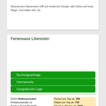
Historisches Mauerwerk trifft auf modernes Design, alte Gleise auf neue
Wege. Und mitten drin: du.
Ferienoase Lilienstein
Buchungsanfrage
Internetseite
Geografische Lage
01814
Rathmannsdorf
Person pro Tag ab:
35€
Pestalozzistraße 1a
Objekt pro Tag ab:
70€
Telefon: 0174 9514239
Objekt p. Woche ab:
490€