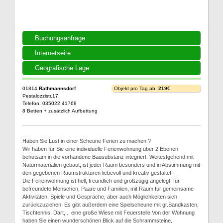
Buchungsanfrage
Internetseite
Geografische Lage
01814
Rathmannsdorf
Objekt pro Tag ab:
219€
Pestalozzistr.17
Telefon: 035022 41768
8 Betten + zusätzlich Aufbettung
Haben Sie Lust in einer Scheune Ferien zu machen ?
Wir haben für Sie eine individuelle Ferienwohnung über 2 Ebenen
behutsam in die vorhandene Bausubstanz integriert. Weitestgehend mit
Naturmaterialien gebaut, ist jeder Raum besonders und in Abstimmung mit
den gegebenen Raumstrukturen liebevoll und kreativ gestaltet.
Die Ferienwohnung ist hell, freundlich und großzügig angelegt, für
befreundete Menschen, Paare und Familien, mit Raum für gemeinsame
Aktivitäten, Spiele und Gespräche, aber auch Möglichkeiten sich
zurückzuziehen. Es gibt außerdem eine Spielscheune mit gr.Sandkasten,
Tischtennis, Dart,... eine große Wiese mit Feuerstelle.Von der Wohnung
haben Sie einen wunderschönen Blick auf die Schrammsteine,