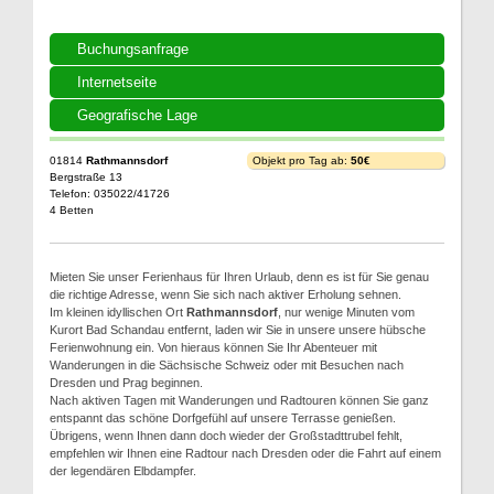
Buchungsanfrage
Internetseite
Geografische Lage
01814
Rathmannsdorf
Objekt pro Tag ab:
50€
Bergstraße 13
Telefon: 035022/41726
4 Betten
Mieten Sie unser Ferienhaus für Ihren Urlaub, denn es ist für Sie genau
die richtige Adresse, wenn Sie sich nach aktiver Erholung sehnen.
Im kleinen idyllischen Ort
Rathmannsdorf
, nur wenige Minuten vom
Kurort Bad Schandau entfernt, laden wir Sie in unsere unsere hübsche
Ferienwohnung ein. Von hieraus können Sie Ihr Abenteuer mit
Wanderungen in die Sächsische Schweiz oder mit Besuchen nach
Dresden und Prag beginnen.
Nach aktiven Tagen mit Wanderungen und Radtouren können Sie ganz
entspannt das schöne Dorfgefühl auf unsere Terrasse genießen.
Übrigens, wenn Ihnen dann doch wieder der Großstadttrubel fehlt,
empfehlen wir Ihnen eine Radtour nach Dresden oder die Fahrt auf einem
der legendären Elbdampfer.