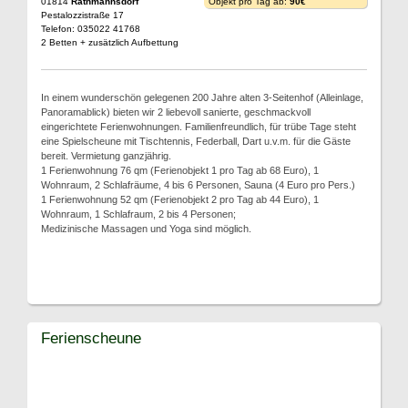
01814
Rathmannsdorf
Objekt pro Tag ab:
90€
Pestalozzistraße 17
Telefon: 035022 41768
2 Betten + zusätzlich Aufbettung
In einem wunderschön gelegenen 200 Jahre alten 3-Seitenhof (Alleinlage,
Panoramablick) bieten wir 2 liebevoll sanierte, geschmackvoll
eingerichtete Ferienwohnungen. Familienfreundlich, für trübe Tage steht
eine Spielscheune mit Tischtennis, Federball, Dart u.v.m. für die Gäste
bereit. Vermietung ganzjährig.
1 Ferienwohnung 76 qm (Ferienobjekt 1 pro Tag ab 68 Euro), 1
Wohnraum, 2 Schlafräume, 4 bis 6 Personen, Sauna (4 Euro pro Pers.)
1 Ferienwohnung 52 qm (Ferienobjekt 2 pro Tag ab 44 Euro), 1
Wohnraum, 1 Schlafraum, 2 bis 4 Personen;
Medizinische Massagen und Yoga sind möglich.
Ferienscheune