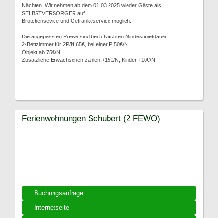
Nächten. Wir nehmen ab dem 01.03.2025 wieder Gäste als
SELBSTVERSORGER auf.
Brötchensevice und Getränkeservice möglich.
Die angepassten Preise sind bei 5 Nächten Mindestmietdauer:
2-Bettzimmer für 2P/N 65€, bei einer P 50€/N
Objekt ab 75€/N
Zusätzliche Erwachsenen zahlen +15€/N, Kinder +10€/N
Ferienwohnungen Schubert (2 FEWO)
Buchungsanfrage
Internetseite