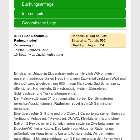
Buchungsanfrage
Internetseite
Geografische Lage
01814
Bad Schandau /
Doppelzi. p. Tag ab:
65€
Rathmannsdorf
Einzelzi. p. Tag ab:
50€
Zaukenweg 7
Objekt pro Tag ab:
75€
Telefon: 035022/42582
10 Betten + zusätzlich Aufbettung
Erholsamer Urlaub im Elbsandsteingebirge. Herzlich Willkommen in
unserem familiengeführten Haus im ruhigen Zaukental direkt am Wald und
dennoch zentral gelegen, nur 800 m vom Marktplatz Bad Schandau´s,
öffentlichem Nahverkehr, Einkaufsmöglichkeiten, Elberadweg,
Schiffsanleger und Toskanatherme entfernt.
Der Malerweg/Etappe 3/ führt unmittelbar vorbei. Der Behinderten
gerechte Aussichtsturm in
Rathmannsdorf
ist in 15 Gehminuten
erreichbar.
Eine überdachte Grillhütte und pro Objekt 1 Carportplatz stehen Ihnen zur
Verfügung. Anlage mit 4 Fewo's mit DU/WC, Kleinküche, mit und ohne
Balkon, 2 Fewo's mit je 2 Schlafzimmern sowie ein Zweibettzimmer mit
Dusche/WC, keine Küche. Das Laden von Akkus für Räder ist nur
außerhalb der Appartements kostenpflichtig erlaubt. Wir vermieten
ganzjährig mit Mindestmietdauer von 5 Nächten und in den Ferien von 7