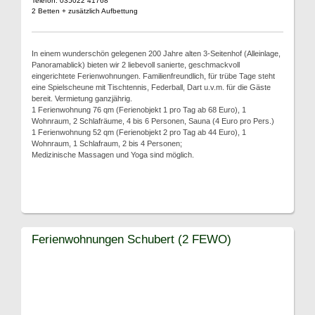
Telefon: 035022 41768
2 Betten + zusätzlich Aufbettung
In einem wunderschön gelegenen 200 Jahre alten 3-Seitenhof (Alleinlage,
Panoramablick) bieten wir 2 liebevoll sanierte, geschmackvoll
eingerichtete Ferienwohnungen. Familienfreundlich, für trübe Tage steht
eine Spielscheune mit Tischtennis, Federball, Dart u.v.m. für die Gäste
bereit. Vermietung ganzjährig.
1 Ferienwohnung 76 qm (Ferienobjekt 1 pro Tag ab 68 Euro), 1
Wohnraum, 2 Schlafräume, 4 bis 6 Personen, Sauna (4 Euro pro Pers.)
1 Ferienwohnung 52 qm (Ferienobjekt 2 pro Tag ab 44 Euro), 1
Wohnraum, 1 Schlafraum, 2 bis 4 Personen;
Medizinische Massagen und Yoga sind möglich.
Ferienwohnungen Schubert (2 FEWO)