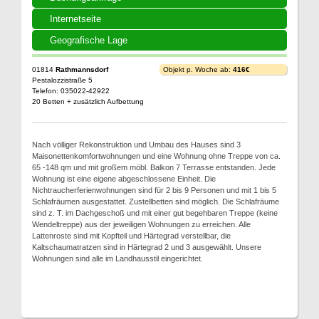
Internetseite
Geografische Lage
01814
Rathmannsdorf
Objekt p. Woche ab:
416€
Pestalozzistraße 5
Telefon: 035022-42922
20 Betten + zusätzlich Aufbettung
Nach völliger Rekonstruktion und Umbau des Hauses sind 3
Maisonettenkomfortwohnungen und eine Wohnung ohne Treppe von ca.
65 -148 qm und mit großem möbl. Balkon 7 Terrasse entstanden. Jede
Wohnung ist eine eigene abgeschlossene Einheit. Die
Nichtraucherferienwohnungen sind für 2 bis 9 Personen und mit 1 bis 5
Schlafräumen ausgestattet. Zustellbetten sind möglich. Die Schlafräume
sind z. T. im Dachgeschoß und mit einer gut begehbaren Treppe (keine
Wendeltreppe) aus der jeweiligen Wohnungen zu erreichen. Alle
Lattenroste sind mit Kopfteil und Härtegrad verstellbar, die
Kaltschaumatratzen sind in Härtegrad 2 und 3 ausgewählt. Unsere
Wohnungen sind alle im Landhausstil eingerichtet.