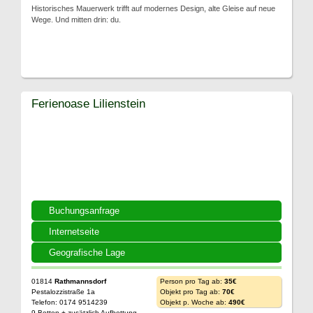
Historisches Mauerwerk trifft auf modernes Design, alte Gleise auf neue
Wege. Und mitten drin: du.
Ferienoase Lilienstein
Buchungsanfrage
Internetseite
Geografische Lage
01814
Rathmannsdorf
Person pro Tag ab:
35€
Pestalozzistraße 1a
Objekt pro Tag ab:
70€
Telefon: 0174 9514239
Objekt p. Woche ab:
490€
9 Betten + zusätzlich Aufbettung