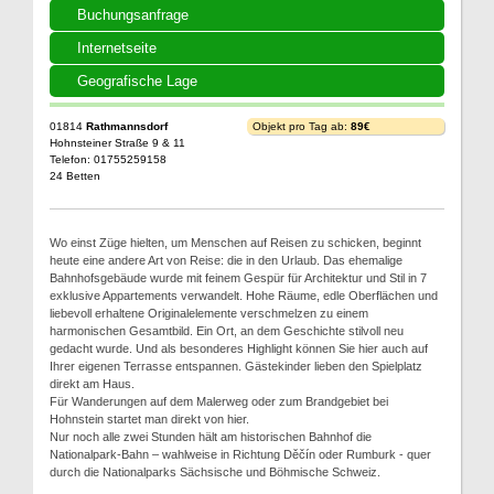
Buchungsanfrage
Internetseite
Geografische Lage
01814
Rathmannsdorf
Objekt pro Tag ab:
89€
Hohnsteiner Straße 9 & 11
Telefon: 01755259158
24 Betten
Wo einst Züge hielten, um Menschen auf Reisen zu schicken, beginnt
heute eine andere Art von Reise: die in den Urlaub. Das ehemalige
Bahnhofsgebäude wurde mit feinem Gespür für Architektur und Stil in 7
exklusive Appartements verwandelt. Hohe Räume, edle Oberflächen und
liebevoll erhaltene Originalelemente verschmelzen zu einem
harmonischen Gesamtbild. Ein Ort, an dem Geschichte stilvoll neu
gedacht wurde. Und als besonderes Highlight können Sie hier auch auf
Ihrer eigenen Terrasse entspannen. Gästekinder lieben den Spielplatz
direkt am Haus.
Für Wanderungen auf dem Malerweg oder zum Brandgebiet bei
Hohnstein startet man direkt von hier.
Nur noch alle zwei Stunden hält am historischen Bahnhof die
Nationalpark-Bahn – wahlweise in Richtung Děčín oder Rumburk - quer
durch die Nationalparks Sächsische und Böhmische Schweiz.