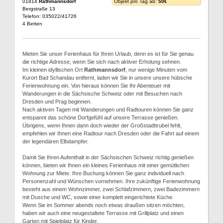
01814
Rathmannsdorf
Objekt pro Tag ab:
50€
Bergstraße 13
Telefon: 035022/41726
4 Betten
Mieten Sie unser Ferienhaus für Ihren Urlaub, denn es ist für Sie genau
die richtige Adresse, wenn Sie sich nach aktiver Erholung sehnen.
Im kleinen idyllischen Ort
Rathmannsdorf
, nur wenige Minuten vom
Kurort Bad Schandau entfernt, laden wir Sie in unsere unsere hübsche
Ferienwohnung ein. Von hieraus können Sie Ihr Abenteuer mit
Wanderungen in die Sächsische Schweiz oder mit Besuchen nach
Dresden und Prag beginnen.
Nach aktiven Tagen mit Wanderungen und Radtouren können Sie ganz
entspannt das schöne Dorfgefühl auf unsere Terrasse genießen.
Übrigens, wenn Ihnen dann doch wieder der Großstadttrubel fehlt,
empfehlen wir Ihnen eine Radtour nach Dresden oder die Fahrt auf einem
der legendären Elbdampfer.
Damit Sie Ihren Aufenthalt in der Sächsischen Schweiz richtig genießen
können, bieten wir Ihnen ein kleines Ferienhaus mit einer gemütlichen
Wohnung zur Miete. Ihre Buchung können Sie ganz individuell nach
Personenzahl und Wünschen vornehmen. Ihre zukünftige Ferienwohnung
besteht aus einem Wohnzimmer, zwei Schlafzimmern, zwei Badezimmern
mit Dusche und WC, sowie einer komplett eingerichtete Küche.
Wenn Sie im Sommer abends noch etwas draußen sitzen möchten,
haben wir auch eine neugestaltete Terrasse mit Grillplatz und einen
Garten mit Spielplatz für Kinder.