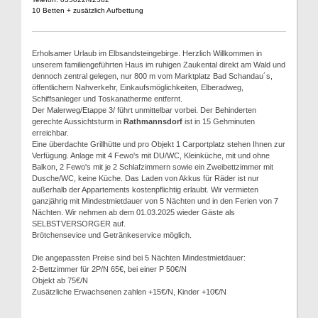
10 Betten + zusätzlich Aufbettung
Erholsamer Urlaub im Elbsandsteingebirge. Herzlich Willkommen in
unserem familiengeführten Haus im ruhigen Zaukental direkt am Wald und
dennoch zentral gelegen, nur 800 m vom Marktplatz Bad Schandau´s,
öffentlichem Nahverkehr, Einkaufsmöglichkeiten, Elberadweg,
Schiffsanleger und Toskanatherme entfernt.
Der Malerweg/Etappe 3/ führt unmittelbar vorbei. Der Behinderten
gerechte Aussichtsturm in
Rathmannsdorf
ist in 15 Gehminuten
erreichbar.
Eine überdachte Grillhütte und pro Objekt 1 Carportplatz stehen Ihnen zur
Verfügung. Anlage mit 4 Fewo's mit DU/WC, Kleinküche, mit und ohne
Balkon, 2 Fewo's mit je 2 Schlafzimmern sowie ein Zweibettzimmer mit
Dusche/WC, keine Küche. Das Laden von Akkus für Räder ist nur
außerhalb der Appartements kostenpflichtig erlaubt. Wir vermieten
ganzjährig mit Mindestmietdauer von 5 Nächten und in den Ferien von 7
Nächten. Wir nehmen ab dem 01.03.2025 wieder Gäste als
SELBSTVERSORGER auf.
Brötchensevice und Getränkeservice möglich.
Die angepassten Preise sind bei 5 Nächten Mindestmietdauer:
2-Bettzimmer für 2P/N 65€, bei einer P 50€/N
Objekt ab 75€/N
Zusätzliche Erwachsenen zahlen +15€/N, Kinder +10€/N