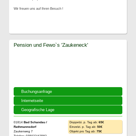
Wir freuen uns auf Ihren Besuch !
Pension und Fewo`s 'Zaukeneck'
Buchungsanfrage
Internetseite
Geografische Lage
01814
Bad Schandau /
Doppelzi. p. Tag ab:
65€
Rathmannsdorf
Einzelzi. p. Tag ab:
50€
Zaukenweg 7
Objekt pro Tag ab:
75€
Telefon: 035022/42582