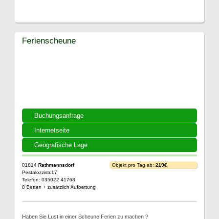
Ferienscheune
Buchungsanfrage
Internetseite
Geografische Lage
01814
Rathmannsdorf
Objekt pro Tag ab:
219€
Pestalozzistr.17
Telefon: 035022 41768
8 Betten + zusätzlich Aufbettung
Haben Sie Lust in einer Scheune Ferien zu machen ?