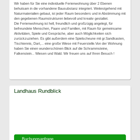
Wir haben für Sie eine individuelle Ferienwohnung über 2 Ebenen
behutsam in die vorhandene Bausubstanz integriert. Weitestgehend mit
Naturmaterialien gebaut, ist jeder Raum besonders und in Abstimmung mit
den gegebenen Raumstrukturen liebevoll und kreativ gestaltet.
Die Ferienwohnung ist hell, freundlich und großzügig angelegt, für
befreundete Menschen, Paare und Familien, mit Raum für gemeinsame
Aktivitäten, Spiele und Gespräche, aber auch Möglichkeiten sich
zurückzuziehen. Es gibt außerdem eine Spielscheune mit gr.Sandkasten,
Tischtennis, Dart,... eine große Wiese mit Feuerstelle.Von der Wohnung
haben Sie einen wunderschönen Blick auf die Schrammsteine,
Falkenstein... Wiesen und Wald. Wir freuen uns auf Ihren Besuch !
Landhaus Rundblick
Buchungsanfrage