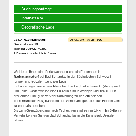
Buchungsanfrage
Internetseite
Geografische Lage
01814
Rathmannsdorf
Objekt pro Tag ab:
90€
Gartenstrasse 10
Telefon: 035022 40281
9 Betten + zusätzlich Aufbettung
Wir bieten Ihnen eine Ferienwohnung und ein Ferienhaus in
Rathmannsdorf
bei Bad Schandau in der Sächsischen Schweiz in
ruhiger und trotzdem zentraler Lage.
Einkaufsmöglichkeiten wie Fleischer, Bäcker, Einkaufsmarkt (Penny und
Lidl), eine Gaststätte ind eine Pizzeria sind in wenigen Minuten zu Fuß
erreichbar. Eine gute Verkehrsanbindung zu den öffentlichen
Verkehrsmitteln Bus, Bahn und den Schiffsanlegestellen der Elbschiffahrt
ist ebenfalls gegeben.
Bis zum Grenzübergang nach Tschechien sind es nur 10 km. Im S-Bahn-
Verkehr können Sie von Bad Schandau bis in die Kunststadt Dresden
fahren.