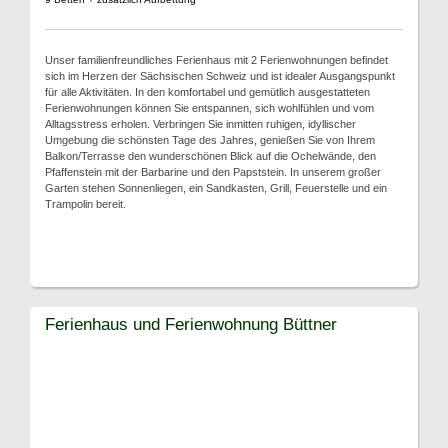
Unser familienfreundliches Ferienhaus mit 2 Ferienwohnungen befindet
sich im Herzen der Sächsischen Schweiz und ist idealer Ausgangspunkt
für alle Aktivitäten. In den komfortabel und gemütlich ausgestatteten
Ferienwohnungen können Sie entspannen, sich wohlfühlen und vom
Alltagsstress erholen. Verbringen Sie inmitten ruhigen, idyllischer
Umgebung die schönsten Tage des Jahres, genießen Sie von Ihrem
Balkon/Terrasse den wunderschönen Blick auf die Ochelwände, den
Pfaffenstein mit der Barbarine und den Papststein. In unserem großer
Garten stehen Sonnenliegen, ein Sandkasten, Grill, Feuerstelle und ein
Trampolin bereit.
Ferienhaus und Ferienwohnung Büttner