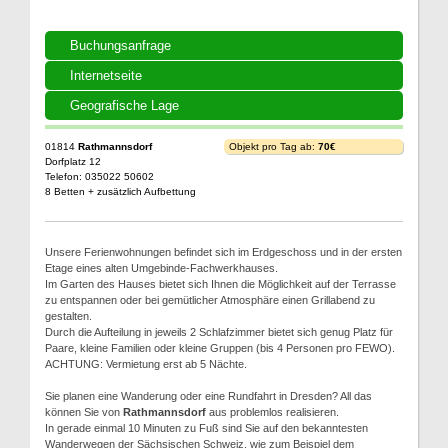
Buchungsanfrage
Internetseite
Geografische Lage
01814
Rathmannsdorf
Objekt pro Tag ab:
70€
Dorfplatz 12
Telefon: 035022 50602
8 Betten + zusätzlich Aufbettung
Unsere Ferienwohnungen befindet sich im Erdgeschoss und in der ersten
Etage eines alten Umgebinde-Fachwerkhauses.
Im Garten des Hauses bietet sich Ihnen die Möglichkeit auf der Terrasse
zu entspannen oder bei gemütlicher Atmosphäre einen Grillabend zu
gestalten.
Durch die Aufteilung in jeweils 2 Schlafzimmer bietet sich genug Platz für
Paare, kleine Familien oder kleine Gruppen (bis 4 Personen pro FEWO).
ACHTUNG: Vermietung erst ab 5 Nächte.
Sie planen eine Wanderung oder eine Rundfahrt in Dresden? All das
können Sie von
Rathmannsdorf
aus problemlos realisieren.
In gerade einmal 10 Minuten zu Fuß sind Sie auf den bekanntesten
Wanderwegen der Sächsischen Schweiz, wie zum Beispiel dem