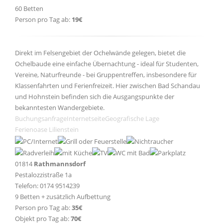
60 Betten
Person pro Tag ab:
19€
Direkt im Felsengebiet der Ochelwände gelegen, bietet die
Ochelbaude eine einfache Übernachtung - ideal für Studenten,
Vereine, Naturfreunde - bei Gruppentreffen, insbesondere für
Klassenfahrten und Ferienfreizeit. Hier zwischen Bad Schandau
und Hohnstein befinden sich die Ausgangspunkte der
bekanntesten Wandergebiete.
Buchungsanfrage
Internetseite
Geografische Lage
Ferienoase Lilienstein
01814
Rathmannsdorf
Pestalozzistraße 1a
Telefon: 0174 9514239
9 Betten + zusätzlich Aufbettung
Person pro Tag ab:
35€
Objekt pro Tag ab:
70€