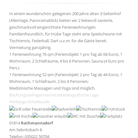
In einem wunderschön gelegenen 200 Jahre alten 3-Seitenhof
(Alleinlage, Panoramablick) bieten wir 2 liebevoll sanierte,
geschmackvoll eingerichtete Ferienwohnungen.
Familienfreundlich, für trübe Tage steht eine Spielscheune mit
Tischtennis, Federball, Dart u.v.m. für die Gäste bereit.
Vermietung ganzjährig.
1 Ferienwohnung 76 qm (Ferienobjekt 1 pro Tag ab 68 Euro), 1
Wohnraum, 2 Schlafräume, 4 bis 6 Personen, Sauna (4 Euro pro
Pers.)
1 Ferienwohnung 52 qm (Ferienobjekt 2 pro Tag ab 44 Euro), 1
Wohnraum, 1 Schlafraum, 2 bis 4 Personen;
Medizinische Massagen und Yoga sind möglich.
Buchungsanfrage
Internetseite
Geografische Lage
Herberge Ochelbaude
01814
Rathmannsdorf
Am Sebnitzbach 8
Telefon: 035022 50704