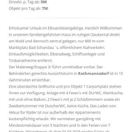
Einzelzi. p. Tag ab:
50€
Objekt pro Tag ab:
75€
Erholsamer Urlaub im Elbsandsteingebirge. Herzlich Willkommen
in unserem familiengeführten Haus im ruhigen Zaukental direkt
am Wald und dennoch zentral gelegen, nur 800 m vom
Marktplatz Bad Schandau´s, öffentlichem Nahverkehr,
Einkaufsmöglichkeiten, Elberadweg, Schiffsanleger und
Toskanatherme entfernt.
Der Malerweg/Etappe 3/ führt unmittelbar vorbei. Der
Behinderten gerechte Aussichtsturm in
Rathmannsdorf
ist in 15
Gehminuten erreichbar.
Eine überdachte Grillhütte und pro Objekt 1 Carportplatz stehen
Ihnen zur Verfügung. Anlage mit 4 Fewo's mit DU/WC, Kleinküche,
mit und ohne Balkon, 2 Fewo's mit je 2 Schlafzimmern sowie ein
Zweibettzimmer mit Dusche/WC, keine Küche. Das Laden von
Akkus für Räder ist nur außerhalb der Appartements
kostenpflichtig erlaubt. Wir vermieten ganzjährig mit
Mindestmietdauer von 5 Nächten und in den Ferien von 7
Nächten. Wir nehmen ab dem 01.03.2025 wieder Gäste als