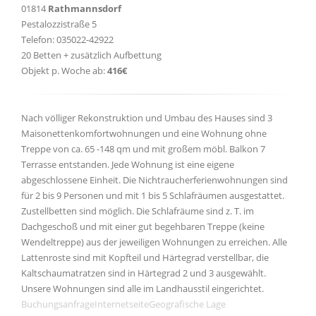
01814
Rathmannsdorf
Pestalozzistraße 5
Telefon: 035022-42922
20 Betten + zusätzlich Aufbettung
Objekt p. Woche ab:
416€
Nach völliger Rekonstruktion und Umbau des Hauses sind 3
Maisonettenkomfortwohnungen und eine Wohnung ohne
Treppe von ca. 65 -148 qm und mit großem möbl. Balkon 7
Terrasse entstanden. Jede Wohnung ist eine eigene
abgeschlossene Einheit. Die Nichtraucherferienwohnungen sind
für 2 bis 9 Personen und mit 1 bis 5 Schlafräumen ausgestattet.
Zustellbetten sind möglich. Die Schlafräume sind z. T. im
Dachgeschoß und mit einer gut begehbaren Treppe (keine
Wendeltreppe) aus der jeweiligen Wohnungen zu erreichen. Alle
Lattenroste sind mit Kopfteil und Härtegrad verstellbar, die
Kaltschaumatratzen sind in Härtegrad 2 und 3 ausgewählt.
Unsere Wohnungen sind alle im Landhausstil eingerichtet.
Buchungsanfrage
Internetseite
Geografische Lage