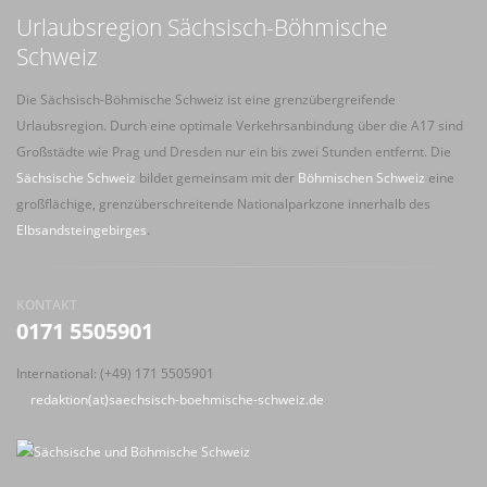
Urlaubsregion Sächsisch-Böhmische
Schweiz
Die Sächsisch-Böhmische Schweiz ist eine grenzübergreifende
Urlaubsregion. Durch eine optimale Verkehrsanbindung über die A17 sind
Großstädte wie Prag und Dresden nur ein bis zwei Stunden entfernt. Die
Sächsische Schweiz
bildet gemeinsam mit der
Böhmischen Schweiz
eine
großflächige, grenzüberschreitende Nationalparkzone innerhalb des
Elbsandsteingebirges
.
KONTAKT
0171 5505901
International: (+49) 171 5505901
redaktion(at)saechsisch-boehmische-schweiz.de