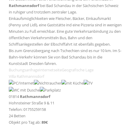
Rathmannsdorf
bei Bad Schandau in der Sächsischen Schweiz
in ruhiger und trotzdem zentraler Lage.
Einkaufsmöglichkeiten wie Fleischer, Bäcker, Einkaufsmarkt
(Penny und Lidl), eine Gaststätte ind eine Pizzeria sind in wenigen
Minuten zu Fuß erreichbar. Eine gute Verkehrsanbindung zu den
öffentlichen Verkehrsmitteln Bus, Bahn und den
Schiffsanlegestellen der Elbschiffahrt ist ebenfalls gegeben.
Bis zum Grenzübergang nach Tschechien sind es nur 10 km. Im S-
Bahn-Verkehr können Sie von Bad Schandau bis in die
Kunststadt Dresden fahren.
Buchungsanfrage
Internetseite
Geografische Lage
Villa Rathmannsdorf
01814
Rathmannsdorf
Hohnsteiner Straße 9 & 11
Telefon: 01755259158
24 Betten
Objekt pro Tag ab:
89€