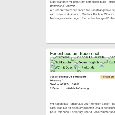
Oder wandern mit dem Chef persönlich in die Felsl
Böhmische Schweiz.
Auf unserer Webseite finden Sie Zusatzangebote 
wie: Kräuterexkursionen, Outdoor-Kochen, Wander-
Mehrtageswanderungen, Tierbeobachtungen/Rothirsc
Ferienhaus am Bauernhof
01855
Sebnitz OT Saupsdorf
Person pro
Mittelweg 5
Telefon: 035974 169982
7 Betten + zusätzlich Aufbettung
Wir haben das Ferienhaus 2017 komplett saniert. Es
alles, was Sie für einen erholsamen Urlaub benötigen
bis 8 Personen. Es verfügt über 3 Schlafzimmer und