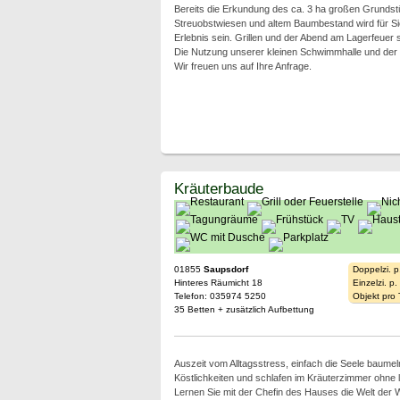
Bereits die Erkundung des ca. 3 ha großen Grundst
Streuobstwiesen und altem Baumbestand wird für Sie
Erlebnis sein. Grillen und der Abend am Lagerfeuer s
Die Nutzung unserer kleinen Schwimmhalle und der 
Wir freuen uns auf Ihre Anfrage.
Kräuterbaude
01855
Saupsdorf
Doppelzi. p
Hinteres Räumicht 18
Einzelzi. p
Telefon: 035974 5250
Objekt pro
35 Betten + zusätzlich Aufbettung
Auszeit vom Alltagsstress, einfach die Seele baumel
Köstlichkeiten und schlafen im Kräuterzimmer ohne
Lernen Sie mit der Chefin des Hauses die Welt der 