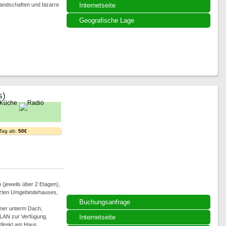
Landschaften und bizarre
Internetseite
Geografische Lage
s)
 Tag ab:
50€
(jeweils über 2 Etagen),
tzten Umgebindehauses,
Buchungsanfrage
ner unterm Dach,
LAN zur Verfügung.
Internetseite
 direkt am Haus,