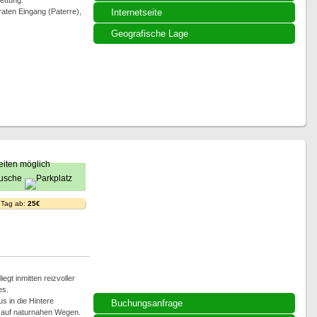
ettung.
raten Eingang (Paterre),
Internetseite
Geografische Lage
 Tag ab:
25€
iegt inmitten reizvoller
es.
 in die Hintere
Buchungsanfrage
 auf naturnahen Wegen.