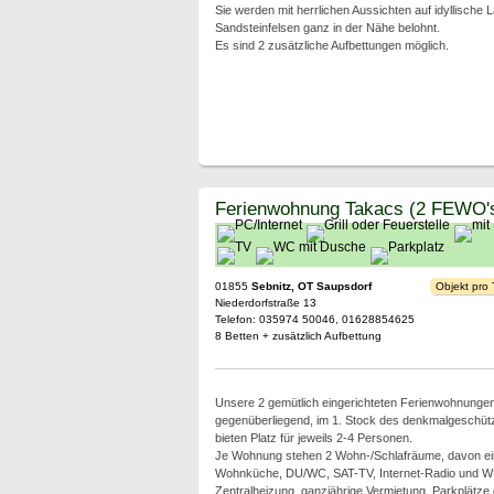
Sie werden mit herrlichen Aussichten auf idyllische 
Sandsteinfelsen ganz in der Nähe belohnt.
Es sind 2 zusätzliche Aufbettungen möglich.
Ferienwohnung Takacs (2 FEWO'
01855
Sebnitz, OT Saupsdorf
Objekt pro
Niederdorfstraße 13
Telefon: 035974 50046, 01628854625
8 Betten + zusätzlich Aufbettung
Unsere 2 gemütlich eingerichteten Ferienwohnungen 
gegenüberliegend, im 1. Stock des denkmalgeschü
bieten Platz für jeweils 2-4 Personen.
Je Wohnung stehen 2 Wohn-/Schlafräume, davon ei
Wohnküche, DU/WC, SAT-TV, Internet-Radio und W
Zentralheizung, ganzjährige Vermietung, Parkplätze