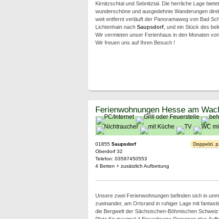
Kirnitzschtal und Sebnitztal. Die herrliche Lage bietet
wunderschöne und ausgedehnte Wanderungen direkt
weit entfernt verläuft der Panoramaweg von Bad Sch
Lichtenhain nach
Saupsdorf
, und ein Stück des be
Wir vermieten unser Ferienhaus in den Monaten von 
Wir freuen uns auf Ihren Besuch !
Ferienwohnungen Hesse am Wac
01855
Saupsdorf
Doppelzi. p
Oberdorf 32
Telefon: 03597450553
4 Betten + zusätzlich Aufbettung
Unsere zwei Ferienwohnungen befinden sich in unmi
zueinander, am Ortsrand in ruhiger Lage mit fantast
die Bergwelt der Sächsischen-Böhmischen Schweiz