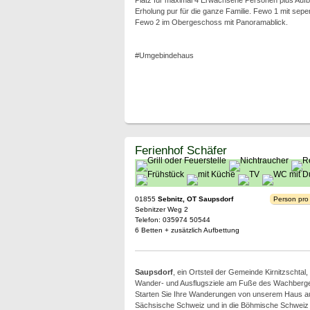
Platz für maximal 4 Erwachsene Personen plus Aufb
Erholung pur für die ganze Familie. Fewo 1 mit sepe
Fewo 2 im Obergeschoss mit Panoramablick.
#Umgebindehaus
Ferienhof Schäfer
01855
Sebnitz, OT Saupsdorf
Person pro
Sebnitzer Weg 2
Telefon: 035974 50544
6 Betten + zusätzlich Aufbettung
Saupsdorf
, ein Ortsteil der Gemeinde Kirnitzschtal, l
Wander- und Ausflugsziele am Fuße des Wachberg
Starten Sie Ihre Wanderungen von unserem Haus aus
Sächsische Schweiz und in die Böhmische Schweiz