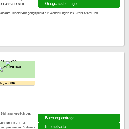
Geografische Lage
für Fahrräder sind
nalparks, idealer Ausgangspunkt für Wanderungen ins Kirnitzschtal und
 Tag ab:
80€
m Südhang westlich des
Buchungsanfrage
nwohnungen vor. Die
Internetseite
s ein passendes Ambiente.