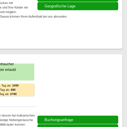
ückes mit
Geografische Lage
 und Ihre Kinder ein
ind möglich.
Sauna können Ihren Aufenthalt bei uns abrunden.
. Tag ab:
105€
. Tag ab:
68€
 Tag ab:
278€
n lassen bei kulinarischen
Buchungsanfrage
 lästige Nebengeräusche.
Wildkräuter kennen.