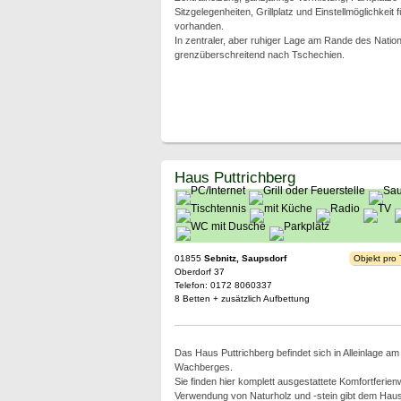
Sitzgelegenheiten, Grillplatz und Einstellmöglichkeit 
vorhanden.
In zentraler, aber ruhiger Lage am Rande des Natio
grenzüberschreitend nach Tschechien.
Haus Puttrichberg
01855
Sebnitz, Saupsdorf
Objekt pro
Oberdorf 37
Telefon: 0172 8060337
8 Betten + zusätzlich Aufbettung
Das Haus Puttrichberg befindet sich in Alleinlage a
Wachberges.
Sie finden hier komplett ausgestattete Komfortferie
Verwendung von Naturholz und -stein gibt dem Hau