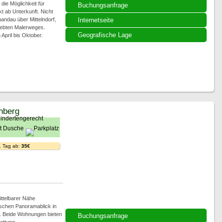
 die Möglichkeit für
Buchungsanfrage
 ab Unterkunft. Nicht
andau über Mittelndorf,
Internetseite
liebten Malerweges.
Geografische Lage
April bis Oktober.
hberg
. Tag ab:
35€
ttelbarer Nähe
ischen Panoramablick in
. Beide Wohnungen bieten
Buchungsanfrage