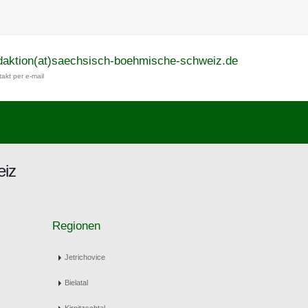
daktion(at)saechsisch-boehmische-schweiz.de
akt per e-mail
eiz
Regionen
Jetrichovice
Bielatal