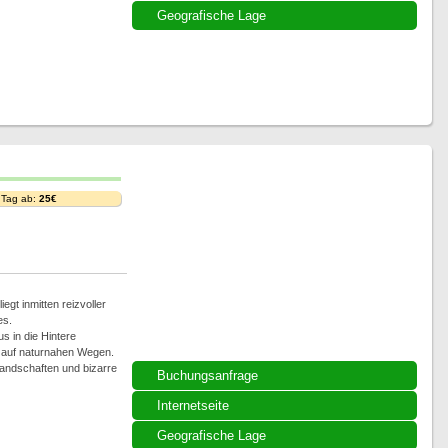
Geografische Lage
 Tag ab:
25€
iegt inmitten reizvoller
es.
 in die Hintere
 auf naturnahen Wegen.
Landschaften und bizarre
Buchungsanfrage
Internetseite
Geografische Lage