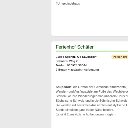
#Umgebindehaus
Ferienhof Schäfer
01855
Sebnitz, OT Saupsdorf
Person pro
Sebnitzer Weg 2
Telefon: 035974 50544
6 Betten + zusätzlich Aufbettung
Saupsdorf
, ein Ortsteil der Gemeinde Kirnitzschtal, l
Wander- und Ausflugsziele am Fuße des Wachberg
Starten Sie Ihre Wanderungen von unserem Haus aus
Sächsische Schweiz und in die Böhmische Schweiz
Sie werden mit herrlichen Aussichten auf idyllische 
Sandsteinfelsen ganz in der Nähe belohnt.
Es sind 2 zusätzliche Aufbettungen möglich.