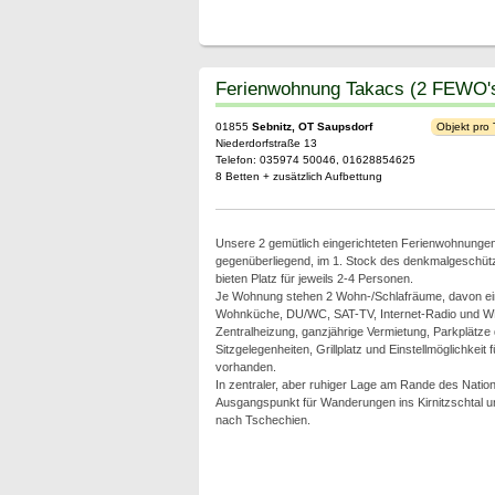
Ferienwohnung Takacs (2 FEWO'
01855
Sebnitz, OT Saupsdorf
Objekt pro
Niederdorfstraße 13
Telefon: 035974 50046, 01628854625
8 Betten + zusätzlich Aufbettung
Unsere 2 gemütlich eingerichteten Ferienwohnungen 
gegenüberliegend, im 1. Stock des denkmalgeschü
bieten Platz für jeweils 2-4 Personen.
Je Wohnung stehen 2 Wohn-/Schlafräume, davon ei
Wohnküche, DU/WC, SAT-TV, Internet-Radio und W
Zentralheizung, ganzjährige Vermietung, Parkplätze
Sitzgelegenheiten, Grillplatz und Einstellmöglichkeit 
vorhanden.
In zentraler, aber ruhiger Lage am Rande des Nation
Ausgangspunkt für Wanderungen ins Kirnitzschtal u
nach Tschechien.