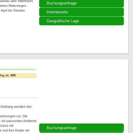
andau über Mittelndorf,
Buchungsanfrage
liebten Malerweges.
April bis Oktober.
Internetseite
Geografische Lage
 Tag ab:
80€
m Südhang westlich des
nwohnungen vor. Die
s ein passendes Ambiente.
ückes mit
Buchungsanfrage
 und Ihre Kinder ein