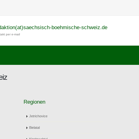
daktion(at)saechsisch-boehmische-schweiz.de
akt per e-mail
eiz
Regionen
Jetrichovice
Bielatal