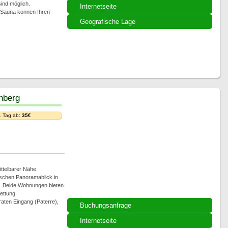
ind möglich.
Internetseite
 Sauna können Ihren
Geografische Lage
hberg
. Tag ab:
35€
ttelbarer Nähe
ischen Panoramablick in
. Beide Wohnungen bieten
ettung.
raten Eingang (Paterre),
Buchungsanfrage
Internetseite