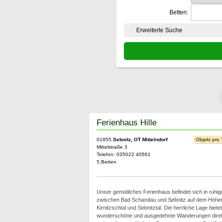
Betten:
Erweiterte Suche
Ferienhaus Hille
01855
Sebnitz, OT Mittelndorf
Objekt pro
Mittelstraße 3
Telefon: 035022 40561
5 Betten
Unser gemütliches Ferienhaus befindet sich in ruhig
zwischen Bad Schandau und Sebnitz auf dem Höhe
Kirnitzschtal und Sebnitztal. Die herrliche Lage bietet
wunderschöne und ausgedehnte Wanderungen direkt