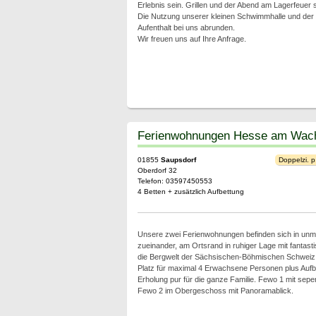
Erlebnis sein. Grillen und der Abend am Lagerfeuer s
Die Nutzung unserer kleinen Schwimmhalle und der
Aufenthalt bei uns abrunden.
Wir freuen uns auf Ihre Anfrage.
Ferienwohnungen Hesse am Wac
01855
Saupsdorf
Doppelzi. p
Oberdorf 32
Telefon: 03597450553
4 Betten + zusätzlich Aufbettung
Unsere zwei Ferienwohnungen befinden sich in unmi
zueinander, am Ortsrand in ruhiger Lage mit fantast
die Bergwelt der Sächsischen-Böhmischen Schweiz
Platz für maximal 4 Erwachsene Personen plus Aufb
Erholung pur für die ganze Familie. Fewo 1 mit sepe
Fewo 2 im Obergeschoss mit Panoramablick.