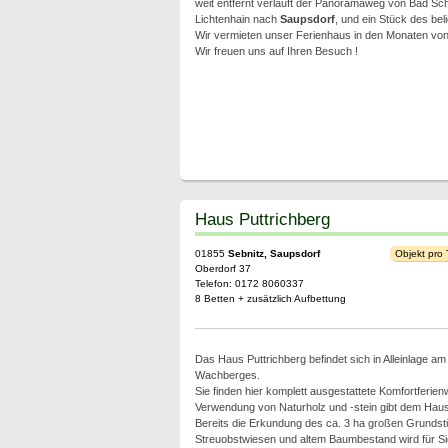
weit entfernt verläuft der Panoramaweg von Bad Sch
Lichtenhain nach
Saupsdorf
, und ein Stück des be
Wir vermieten unser Ferienhaus in den Monaten von 
Wir freuen uns auf Ihren Besuch !
Haus Puttrichberg
01855
Sebnitz, Saupsdorf
Objekt pro
Oberdorf 37
Telefon: 0172 8060337
8 Betten + zusätzlich Aufbettung
Das Haus Puttrichberg befindet sich in Alleinlage a
Wachberges.
Sie finden hier komplett ausgestattete Komfortferie
Verwendung von Naturholz und -stein gibt dem Hau
Bereits die Erkundung des ca. 3 ha großen Grundst
Streuobstwiesen und altem Baumbestand wird für Sie