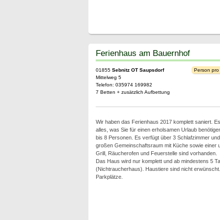
Ferienhaus am Bauernhof
01855
Sebnitz OT Saupsdorf
Person pro
Mittelweg 5
Telefon: 035974 169982
7 Betten + zusätzlich Aufbettung
Wir haben das Ferienhaus 2017 komplett saniert. Es
alles, was Sie für einen erholsamen Urlaub benötigen
bis 8 Personen. Es verfügt über 3 Schlafzimmer und
großen Gemeinschaftsraum mit Küche sowie einer u
Grill, Räucherofen und Feuerstelle sind vorhanden.
Das Haus wird nur komplett und ab mindestens 5 Tag
(Nichtraucherhaus). Haustiere sind nicht erwünscht
Parkplätze.