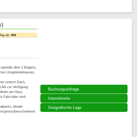
s)
 Tag ab:
50€
(jeweils über 2 Etagen),
tzten Umgebindehauses,
ner unterm Dach,
LAN zur Verfügung.
Buchungsanfrage
 direkt am Haus,
für Fahrräder sind
Internetseite
alparks, idealer
Geografische Lage
nd grenzüberschreitend