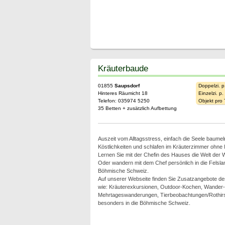
Kräuterbaude
01855
Saupsdorf
Doppelzi. p
Hinteres Räumicht 18
Einzelzi. p
Telefon: 035974 5250
Objekt pro
35 Betten + zusätzlich Aufbettung
Auszeit vom Alltagsstress, einfach die Seele baumel
Köstlichkeiten und schlafen im Kräuterzimmer ohne
Lernen Sie mit der Chefin des Hauses die Welt der 
Oder wandern mit dem Chef persönlich in die Felsl
Böhmische Schweiz.
Auf unserer Webseite finden Sie Zusatzangebote 
wie: Kräuterexkursionen, Outdoor-Kochen, Wander-
Mehrtageswanderungen, Tierbeobachtungen/Rothirsc
besonders in die Böhmische Schweiz.