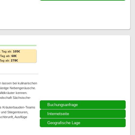
. Tag ab:
105€
. Tag ab:
68€
 Tag ab:
278€
n lassen bei kulinarischen
 lästige Nebengeräusche.
Wildkräuter kennen.
andschaft Sächsische-
Buchungsanfrage
des Kräuterbauden-Teams
 und Stiegentouren,
Internetseite
hbrunft, Ausflüge
Geografische Lage