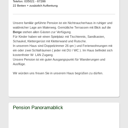
Telefon: 035021 - 67286
22 Betten + zusätzlich Aufbettung
Unsere familiär geführte Pension ist ein Nichtraucherhaus in ruhiger und
waldreicher Lage am Malerweg. Gemütliche Terrassen mit Blick auf die
Berge
stehen allen Gästen zur Verfügung.
Für Kinder haben wir einen Spielplatz mit Tischtennis, Sandkasten,
Schaukel, Klettergerüst mit Kletterwand und Rutsche.
In unserem Haus sind Doppelzimmer 26 qm ) und Ferienwohnungen mit
ein oder zwei Schlafräumen ( jeder mit DU / WC ). Im Haus befindet sich
kostenfreier W- LAN Zugang.
Unsere Pension ist ein guter Ausgangspunkt für Wanderungen und
Ausflüge.
Wir würden uns freuen Sie in unserem Haus begrüßen zu dürfen.
Pension Panoramablick