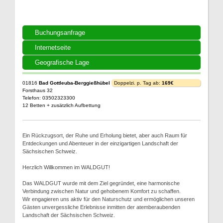
Buchungsanfrage
Internetseite
Geografische Lage
01816
Bad Gottleuba-Berggießhübel
Doppelzi. p. Tag ab:
169€
Forsthaus 32
Telefon: 03502323300
12 Betten + zusätzlich Aufbettung
Ein Rückzugsort, der Ruhe und Erholung bietet, aber auch Raum für
Entdeckungen und Abenteuer in der einzigartigen Landschaft der
Sächsischen Schweiz.
Herzlich Willkommen im WALDGUT!
Das WALDGUT wurde mit dem Ziel gegründet, eine harmonische
Verbindung zwischen Natur und gehobenem Komfort zu schaffen.
Wir engagieren uns aktiv für den Naturschutz und ermöglichen unseren
Gästen unvergessliche Erlebnisse inmitten der atemberaubenden
Landschaft der Sächsischen Schweiz.