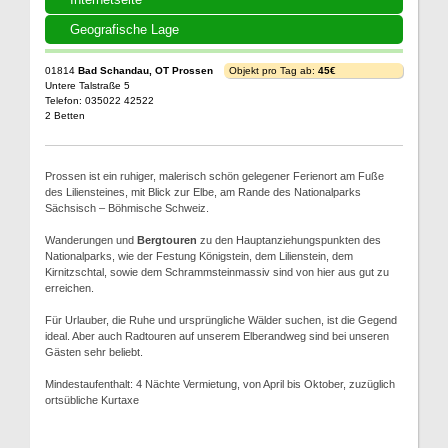
Geografische Lage
01814
Bad Schandau, OT Prossen
Objekt pro Tag ab:
45€
Untere Talstraße 5
Telefon: 035022 42522
2 Betten
Prossen ist ein ruhiger, malerisch schön gelegener Ferienort am Fuße
des Liliensteines, mit Blick zur Elbe, am Rande des Nationalparks
Sächsisch – Böhmische Schweiz.
Wanderungen und
Bergtouren
zu den Hauptanziehungspunkten des
Nationalparks, wie der Festung Königstein, dem Lilienstein, dem
Kirnitzschtal, sowie dem Schrammsteinmassiv sind von hier aus gut zu
erreichen.
Für Urlauber, die Ruhe und ursprüngliche Wälder suchen, ist die Gegend
ideal. Aber auch Radtouren auf unserem Elberandweg sind bei unseren
Gästen sehr beliebt.
Mindestaufenthalt: 4 Nächte Vermietung, von April bis Oktober, zuzüglich
ortsübliche Kurtaxe