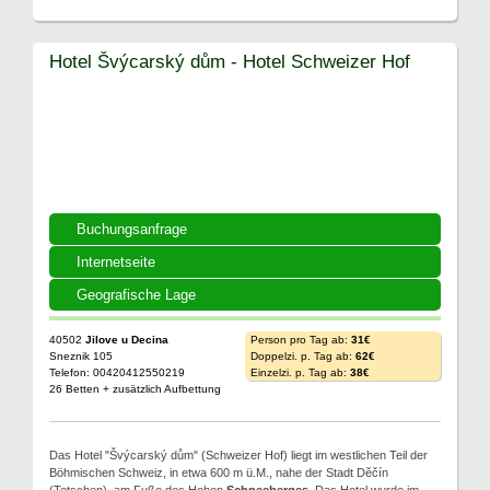
Hotel Švýcarský dům - Hotel Schweizer Hof
Buchungsanfrage
Internetseite
Geografische Lage
40502
Jilove u Decina
Person pro Tag ab:
31€
Sneznik 105
Doppelzi. p. Tag ab:
62€
Telefon: 00420412550219
Einzelzi. p. Tag ab:
38€
26 Betten + zusätzlich Aufbettung
Das Hotel "Švýcarský dům" (Schweizer Hof) liegt im westlichen Teil der
Böhmischen Schweiz, in etwa 600 m ü.M., nahe der Stadt Děčín