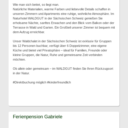
Wie man sich bettet, so liegt man.
Natürliche Materialien, warme Farben und liebevolle Details schaffen in
unseren Zimmern und Apartments eine ruhige, wohnliche Atmosphäre. Im
Naturhotel WALDGUT in der Sächsischen Schweiz genießen Sie
erholsame Nächte, sanftes Erwachen und den Blick vom Balkon oder der
Terrasse in Wald und Garten. Ein Großteil unserer Zimmer ist bequem mit
dem Aufzug erreichbar.
Unser Waldchalet in der Sächsischen Schweiz ist exklusiv für Gruppen
bis 12 Personen buchbar, verfügt über 6 Doppelzimmer, eine eigene
Küche und bietet viel Privatsphäre – ideal für Familien, Freunde oder
kleine Gruppen, die Natur, Ruhe und gemeinsame Zeit verbinden
möchten.
Ob allein oder gemeinsam – im WALDGUT finden Sie Ihren Rückzugsort
in der Natur.
#Direktbuchung möglich #kinderfreundlich
Ferienpension Gabriele