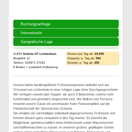
Buchungsanfrage
Internetseite
Geografische Lage
01855
Sebnitz OT Lichtenhain
Person pro Tag ab:
29,50€
Bergblick 12
Doppelzi. p. Tag ab:
59€
Telefon: 035971 57061
Einzelzi. p. Tag ab:
49€
6 Betten + zusätzlich Aufbettung
Unsere kleine familiengeführte Frühstückspension befindet sich am
Ortsrand von Lichtenhain in einer ruhigen Lage ohne Durchgangsverkehr.
Wir verfügen sowohl über Doppel- als auch 3-Bettzimmer, welche sehr
komfortabel und gemütlich eingerichtet sind. Von Balkon und Terrasse
erwartet unsere Gäste ein unverbauter freier Panoramablick auf die
Felslandschaft der Sächsischen Schweiz.
Sie erhalten ein reichhaltiges individuell abgesprochenes Frühstück und
können danach ganz entspannt in den Tag starten. Es besteht die
Möglichkeit, gemeinschaftlich einen Kühlschrank sowie Wasserkocher
und Kaffeemaschine zu nutzen. In unserem großen, gepflegten Garten