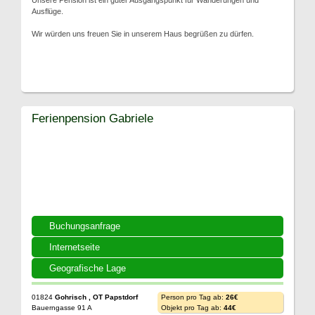
Unsere Pension ist ein guter Ausgangspunkt für Wanderungen und
Ausflüge.
Wir würden uns freuen Sie in unserem Haus begrüßen zu dürfen.
Ferienpension Gabriele
Buchungsanfrage
Internetseite
Geografische Lage
01824
Gohrisch , OT Papstdorf
Person pro Tag ab:
26€
Bauerngasse 91 A
Objekt pro Tag ab:
44€