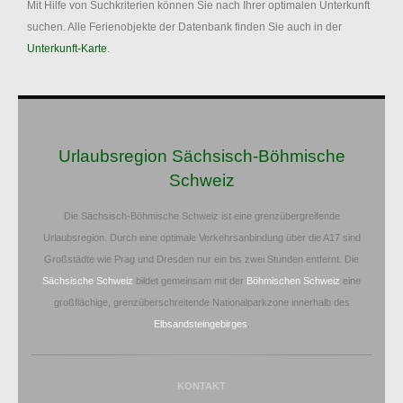
Mit Hilfe von Suchkriterien können Sie nach Ihrer optimalen Unterkunft
suchen. Alle Ferienobjekte der Datenbank finden Sie auch in der
Unterkunft-Karte
.
Urlaubsregion Sächsisch-Böhmische
Schweiz
Die Sächsisch-Böhmische Schweiz ist eine grenzübergreifende
Urlaubsregion. Durch eine optimale Verkehrsanbindung über die A17 sind
Großstädte wie Prag und Dresden nur ein bis zwei Stunden entfernt. Die
Sächsische Schweiz
bildet gemeinsam mit der
Böhmischen Schweiz
eine
großflächige, grenzüberschreitende Nationalparkzone innerhalb des
Elbsandsteingebirges
.
KONTAKT