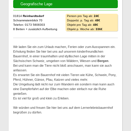
Geografische Lage
01814
Reinhardtsdorf
Person pro Tag ab:
24€
Schrammsteinblick 70
Doppelzi. p. Tag ab:
48€
Telefon: 0173 5808303
Objekt pro Tag ab:
48€
8 Betten + zusätzlich Aufbettung
Objekt p. Woche ab:
336€
Wir laden Sie ein zum Urlaub machen, Ferien oder zum Ausspannen ein.
Erholung finden Sie hier bei uns auf unserem kinderfreundlichen
Bauernhof, in einer traumhaften und idyllischen Lage mitten in der
Sächsischen Schweiz, umgeben von Wäldern, Wiesen und
Bergen
.
Bei und kann man die Tiere nicht bloß anschauen, man kann sie auch
anfassen.
Es erwartet Sie ein Bauernhof mit vielen Tieren wie Kühe, Schwein, Pony,
Pferd, Hühner, Gänse, Pfau, Katzen und vieles mehr.
Die Umgebung lädt nicht nur zum Wandern ein sondern man kann auch
eine Dampferfahrt auf der Elbe machen oder einfach nur die Ruhe
genießen.
Es ist viel für groß und klein zu Erleben.
Wir würden und freuen Sie hier bei uns auf dem Lernerlebnisbauernhof
begrüßen zu dürfen.