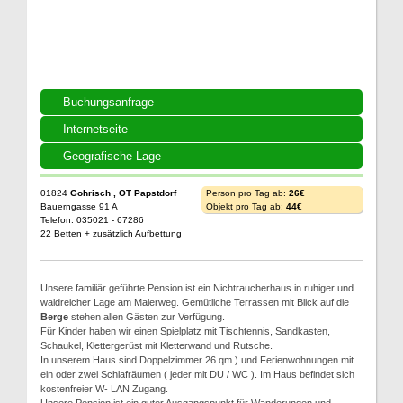
Buchungsanfrage
Internetseite
Geografische Lage
01824
Gohrisch , OT Papstdorf
Person pro Tag ab:
26€
Bauerngasse 91 A
Objekt pro Tag ab:
44€
Telefon: 035021 - 67286
22 Betten + zusätzlich Aufbettung
Unsere familiär geführte Pension ist ein Nichtraucherhaus in ruhiger und
waldreicher Lage am Malerweg. Gemütliche Terrassen mit Blick auf die
Berge
stehen allen Gästen zur Verfügung.
Für Kinder haben wir einen Spielplatz mit Tischtennis, Sandkasten,
Schaukel, Klettergerüst mit Kletterwand und Rutsche.
In unserem Haus sind Doppelzimmer 26 qm ) und Ferienwohnungen mit
ein oder zwei Schlafräumen ( jeder mit DU / WC ). Im Haus befindet sich
kostenfreier W- LAN Zugang.