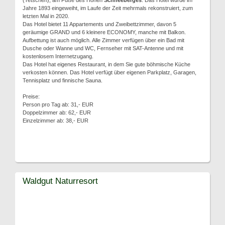
(Tetschen), am Fuße des Hohen
Schneeberges
. Das Hotel wurde im
Jahre 1893 eingeweiht, im Laufe der Zeit mehrmals rekonstruiert, zum
letzten Mal in 2020.
Das Hotel bietet 11 Appartements und Zweibettzimmer, davon 5
geräumige GRAND und 6 kleinere ECONOMY, manche mit Balkon.
Aufbettung ist auch möglich. Alle Zimmer verfügen über ein Bad mit
Dusche oder Wanne und WC, Fernseher mit SAT-Antenne und mit
kostenlosem Internetzugang.
Das Hotel hat eigenes Restaurant, in dem Sie gute böhmische Küche
verkosten können. Das Hotel verfügt über eigenen Parkplatz, Garagen,
Tennisplatz und finnische Sauna.
Preise:
Person pro Tag ab: 31,- EUR
Doppelzimmer ab: 62,- EUR
Einzelzimmer ab: 38,- EUR
Waldgut Naturresort