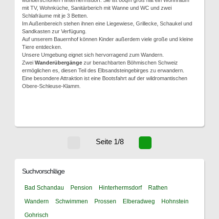
wunderschönen Hinterhermsdorf. Sie ist 80qm groß hat ein Wohnraum
mit TV, Wohnküche, Sanitärberich mit Wanne und WC und zwei
Schlafräume mit je 3 Betten.
Im Außenbereich stehen ihnen eine Liegewiese, Grillecke, Schaukel und
Sandkasten zur Verfügung.
Auf unserem Bauernhof können Kinder außerdem viele große und kleine
Tiere entdecken.
Unsere Umgebung eignet sich hervorragend zum Wandern.
Zwei
Wanderübergänge
zur benachbarten Böhmischen Schweiz
ermöglichen es, diesen Teil des Elbsandsteingebirges zu erwandern.
Eine besondere Attraktion ist eine Bootsfahrt auf der wildromantischen
Obere-Schleuse-Klamm.
Seite 1/8
Suchvorschläge
Bad Schandau
Pension
Hinterhermsdorf
Rathen
Wandern
Schwimmen
Prossen
Elberadweg
Hohnstein
Gohrisch