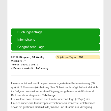
Buchungsanfrage
Internetseite
Geografische Lage
01796
Struppen, OT Weißig
Objekt pro Tag ab:
65€
Weißig Nr. 7f
Telefon: 035021 60375
4 Betten + zusätzlich Aufbettung
Unsere individuell und komplett neu ausgestattete Ferienwohnung (50
qm) für 2 Personen (Aufbettung über Schlafcouch möglich) befindet sich
im Erdgeschoss mit separatem Eingang, umgeben von viel Grün und
Blick auf die umliegenden
Tafelberge
.
Für weitere zwei Personen steht in der oberen Etage (+25qm) des
Hauses (über eine Innentreppe erreichbar) ein weiteres Schlafzimmer
sowie ein größeres Bad mit WC, Wanne und Dusche zur Verfügung.