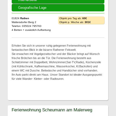
Geografische Lage
01824
Rathen
Objekt pro Tag ab:
60€
Waltersdorfer Berg 2
Objekt p. Woche ab:
301€
Telefon: 035024 795763
4 Betten + zusätzlich Aufbettung
Erholen Sie sich in unserer ruhig gelegenen Ferienwohnung mit
fantastischen Blick in die bizarre Rathener Felswelt.
Sie erwachen mit Vogelgezwitscher und der Bäcker bringt auf Wunsch
frische Brötchen bis an die Tür. Die Ferienwohnung besteht aus
Schlafzimmer mit Doppelbett, Wohnzimmer(Sat-TV,Radio), Küchenzeile
(mit Kühlschrank, Kaffeemaschine, Wasserkocher, Kl.Backofen) und
einem WC mit Dusche. Bettwäsche und Handtücher sind vorhanden.
Ihr Auto parkt direkt am Haus. Unser Standort ist idealer Ausgangspunkt
für viele Wander- Kletter- oder Radtouren.
Ferienwohnung Scheumann am Malerweg