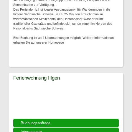
stehen einige gemütliche Sitzgruppen zum Erholen, Entspannen und
Sonnenbaden zur Verfügung.
Das Feriendomizil ist idealer Ausgangspunkt für Wanderungen in die
hintere Sächsische Schweiz. In ca. 25 Minuten erreicht man im
wildromantischen Kirnitzschtal den Lichtenhainer Wasserfall mit
traditioneller Gaststätte und befindet sich schon mitten im Herzen des
Nationalparks Sächsische Schweiz.
Eine Buchung ist ab 4 Übernachtungen möglich. Weitere Informationen
erhalten Sie auf unserer Homepage
Ferienwohnung Illgen
Buchungsanfrage
Internetseite